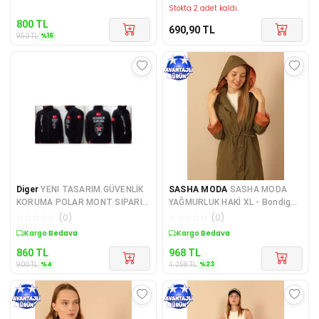
Stokta 2 adet kaldı.
800
TL
690,90
TL
%
16
950
TL
Diger
YENI TASARIM.GÜVENLİK
SASHA MODA
SASHA MODA
KORUMA POLAR MONT SIPARIS
YAĞMURLUK HAKİ XL - Bondig
VER.2025 MODEL.SI
Kumaş Kapşonlu Uzun Kadın Y
☆
☆
☆
☆
☆
(
0
)
☆
☆
☆
☆
☆
(
0
)
Sepette %4 İndirim
Sepette %23 İndirim
860
TL
968
TL
%
4
%
23
900
TL
1.258
TL