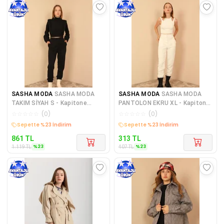
SASHA MODA
SASHA MODA
SASHA MODA
SASHA MODA
TAKIM SİYAH S - Kapitone
PANTOLON EKRU XL - Kapitone
Kumaş Boğazlı Yaka Omuz
Kumaş Kadın Alt Pantolon
☆
☆
☆
☆
☆
(
0
)
☆
☆
☆
☆
☆
(
0
)
Detay
Sepette %23 İndirim
Sepette %23 İndirim
861
TL
313
TL
%
23
%
23
1.119
TL
407
TL