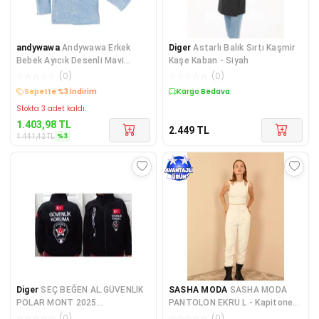
andywawa
Andywawa Erkek
Diger
Astarlı Balık Sırtı Kaşmir
Bebek Ayıcık Desenli Mavi
Kaşe Kaban - Siyah
Kadife Mont AC22325
☆
☆
☆
☆
☆
(
0
)
☆
☆
☆
☆
☆
(
0
)
Sepette %3 İndirim
Kargo Bedava
Stokta 3 adet kaldı.
1.403,98
TL
2.449
TL
%
3
1.441,42
TL
Diger
SEÇ BEĞEN AL.GÜVENLİK
SASHA MODA
SASHA MODA
POLAR MONT 2025
PANTOLON EKRU L - Kapitone
MODEL.SIPARIS VER.SIVILE SA
Kumaş Kadın Alt Pantolon
☆
☆
☆
☆
☆
(
0
)
☆
☆
☆
☆
☆
(
0
)