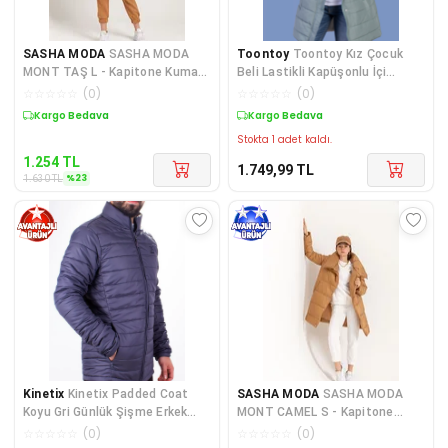
SASHA MODA
SASHA MODA
Toontoy
Toontoy Kız Çocuk
MONT TAŞ L - Kapitone Kumaş
Beli Lastikli Kapüşonlu İçi
Şal Yaka Bol Kalıp Yaka De
Kürklü Kaban
☆
☆
☆
☆
☆
(
0
)
☆
☆
☆
☆
☆
(
0
)
Sepette %23 İndirim
Kargo Bedava
Stokta 1 adet kaldı.
1.254
TL
1.749,99
TL
%
23
1.630
TL
Kinetix
Kinetix Padded Coat
SASHA MODA
SASHA MODA
Koyu Gri Günlük Şişme Erkek
MONT CAMEL S - Kapitone
Mont
Kumaş Şal Yaka Bol Kalıp Yaka
☆
☆
☆
☆
☆
(
0
)
☆
☆
☆
☆
☆
(
0
)