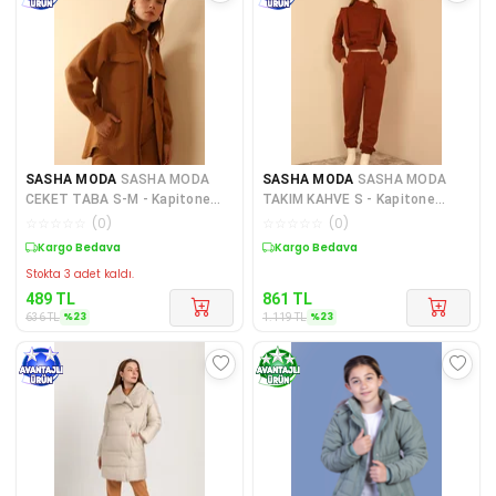
SASHA MODA
SASHA MODA
SASHA MODA
SASHA MODA
CEKET TABA S-M - Kapitone
TAKIM KAHVE S - Kapitone
Kumaş Gömlek Yaka Düğmeli Ka
Kumaş Boğazlı Yaka Omuz
☆
☆
☆
☆
☆
(
0
)
☆
☆
☆
☆
☆
(
0
)
Detay
Sepette %23 İndirim
Sepette %23 İndirim
Stokta 3 adet kaldı.
489
TL
861
TL
%
23
%
23
636
TL
1.119
TL