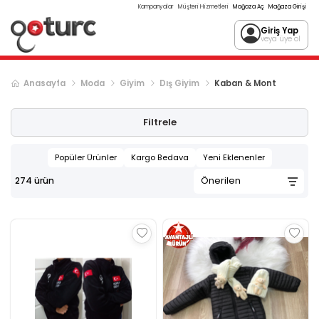
Kampanyalar
Müşteri Hizmetleri
Mağaza Aç
Mağaza Girişi
Giriş Yap
veya üye ol
Anasayfa
Moda
Giyim
Dış Giyim
Kaban & Mont
Sonraki ürün sayfası, sayfa
2
Filtrele
Popüler Ürünler
Kargo Bedava
Yeni Eklenenler
274
ürün