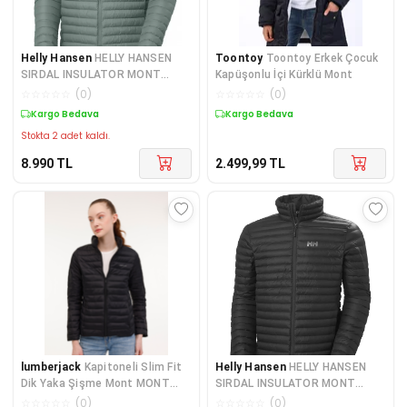
Helly Hansen
HELLY HANSEN
Toontoy
Toontoy Erkek Çocuk
SIRDAL INSULATOR MONT
Kapüşonlu İçi Kürklü Mont
HHA.62990-GREYCACTUS
☆
☆
☆
☆
☆
(
0
)
☆
☆
☆
☆
☆
(
0
)
Kargo Bedava
Kargo Bedava
Stokta 2 adet kaldı.
8.990
TL
2.499,99
TL
lumberjack
Kapitoneli Slim Fit
Helly Hansen
HELLY HANSEN
Dik Yaka Şişme Mont MONT
SIRDAL INSULATOR MONT
1SN28 4PR
HHA.62990-BLACK
☆
☆
☆
☆
☆
(
0
)
☆
☆
☆
☆
☆
(
0
)