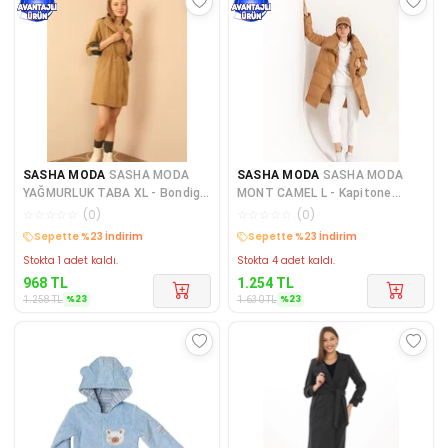
SASHA MODA
SASHA MODA
SASHA MODA
SASHA MODA
YAĞMURLUK TABA XL - Bondig
MONT CAMEL L - Kapitone
Kumaş Kapşonlu Uzun Kadın Y
Kumaş Şal Yaka Bol Kalıp Yaka
☆
☆
☆
☆
☆
(
0
)
☆
☆
☆
☆
☆
(
0
)
Sepette %23 İndirim
Sepette %23 İndirim
Stokta 1 adet kaldı.
Stokta 4 adet kaldı.
968
TL
1.254
TL
%
23
%
23
1.258
TL
1.630
TL