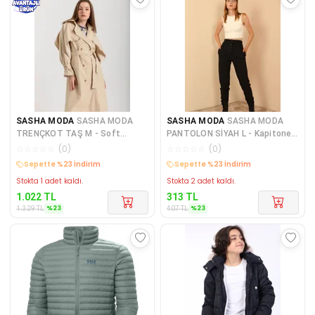
SASHA MODA
SASHA MODA
SASHA MODA
SASHA MODA
TRENÇKOT TAŞ M - Soft
PANTOLON SİYAH L - Kapitone
Kumaş Uzun Kol Gömlek Yaka
Kumaş Kadın Alt Pantolon
☆
☆
☆
☆
☆
(
0
)
☆
☆
☆
☆
☆
(
0
)
Kemer
Sepette %23 İndirim
Sepette %23 İndirim
Stokta 1 adet kaldı.
Stokta 2 adet kaldı.
1.022
TL
313
TL
%
23
%
23
1.329
TL
407
TL