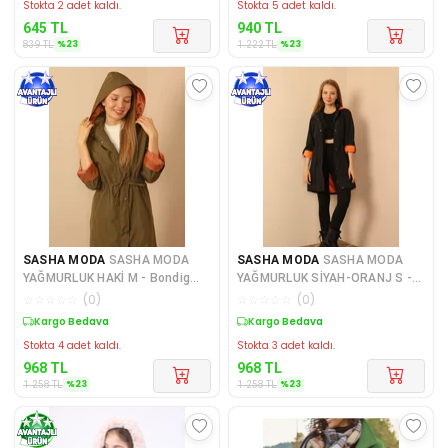
Stokta 2 adet kaldı.
Stokta 5 adet kaldı.
645
TL
940
TL
%
23
%
23
839
TL
1.222
TL
SASHA MODA
SASHA MODA
SASHA MODA
SASHA MODA
YAĞMURLUK HAKİ M - Bondig
YAĞMURLUK SİYAH-ORANJ S -
Kumaş Kapşonlu Uzun Kadın Ya
Bondig Kumaş Kapşonlu Uzun K
☆
☆
☆
☆
☆
(
0
)
☆
☆
☆
☆
☆
(
0
)
Sepette %23 İndirim
Sepette %23 İndirim
Stokta 4 adet kaldı.
Stokta 3 adet kaldı.
968
TL
968
TL
%
23
%
23
1.258
TL
1.258
TL