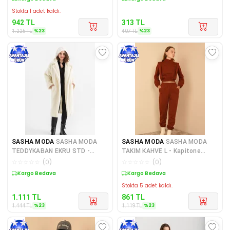
Stokta 1 adet kaldı.
942
TL
313
TL
%
23
%
23
1.225
TL
407
TL
SASHA MODA
SASHA MODA
SASHA MODA
SASHA MODA
TEDDYKABAN EKRU STD -
TAKIM KAHVE L - Kapitone
Teddy Kumaş Ceket Yaka Diz
Kumaş Boğazlı Yaka Omuz
☆
☆
☆
☆
☆
(
0
)
☆
☆
☆
☆
☆
(
0
)
Altı
Detay
Sepette %23 İndirim
Sepette %23 İndirim
Stokta 5 adet kaldı.
1.111
TL
861
TL
%
23
%
23
1.444
TL
1.119
TL