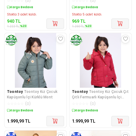
☆
☆
☆
☆
☆
(
0
)
☆
☆
☆
☆
☆
(
0
)
M
Sepette %23 İndirim
Sepette %23 İndirim
Stokta 3 adet kaldı.
Stokta 5 adet kaldı.
940
TL
969
TL
%
23
%
23
1.222
TL
1.260
TL
Toontoy
Toontoy Kız Çocuk
Toontoy
Toontoy Kız Çocuk Çıt
Kapüşonlu İçi Kürklü Mont
Çıtlı Fermuarlı Kapüşonlu İçi
Kürklü Mont
☆
☆
☆
☆
☆
(
0
)
☆
☆
☆
☆
☆
(
0
)
Kargo Bedava
Kargo Bedava
1.999,99
TL
1.999,99
TL