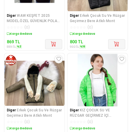
Diger
WAW KEŞFET 2025
Diger
Erkek Çocuk Su Ve Rüzgar
MODEL.ÖZEL GÜVENLİK POLAR
Geçirmez Bere Atkılı Mont
MONT SATINAL.SIVILE SAT
☆
☆
☆
☆
☆
(
0
)
☆
☆
☆
☆
☆
(
0
)
Sepette %2 İndirim
Sepette %16 İndirim
869
TL
800
TL
%
2
%
16
889
TL
950
TL
Diger
Erkek Çocuk Su Ve Rüzgar
Diger
KIZ ÇOCUK SU VE
Geçirmez Bere Atkılı Mont
RÜZGAR GEÇİRMEZ İÇİ
WERSOFTLU KAPŞONLU MONT
☆
☆
☆
☆
☆
(
0
)
☆
☆
☆
☆
☆
(
0
)
Sepette %16 İndirim
Kargo Bedava