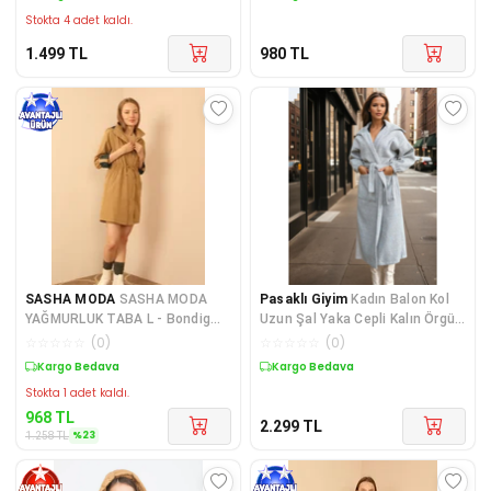
Stokta 4 adet kaldı.
1.499
TL
980
TL
SASHA MODA
SASHA MODA
Pasaklı Giyim
Kadın Balon Kol
YAĞMURLUK TABA L - Bondig
Uzun Şal Yaka Cepli Kalın Örgü
Kumaş Kapşonlu Uzun Kadın Ya
Triko Salaş Kaban
☆
☆
☆
☆
☆
(
0
)
☆
☆
☆
☆
☆
(
0
)
Sepette %23 İndirim
Kargo Bedava
Stokta 1 adet kaldı.
968
TL
2.299
TL
%
23
1.258
TL