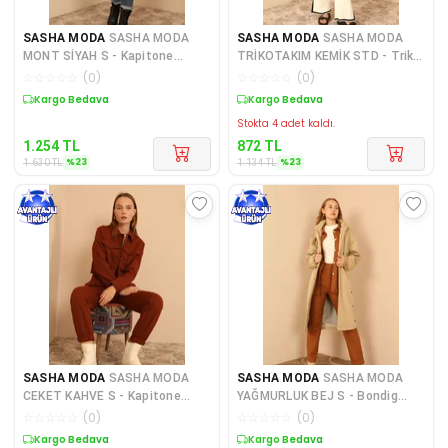
SASHA MODA
SASHA MODA
SASHA MODA
SASHA MODA
MONT SİYAH S - Kapitone
TRİKOTAKIM KEMİK STD - Triko
Kumaş Şal Yaka Bol Kalıp Yaka
Kumaş Yırtmaç Detaylı Kad
☆
☆
☆
☆
☆
(
0
)
☆
☆
☆
☆
☆
(
0
)
Sepette %23 İndirim
Sepette %23 İndirim
Stokta 4 adet kaldı.
1.254
TL
872
TL
%
23
%
23
1.630
TL
1.134
TL
SASHA MODA
SASHA MODA
SASHA MODA
SASHA MODA
CEKET KAHVE S - Kapitone
YAĞMURLUK BEJ S - Bondig
Kumaş Gömlek Yaka Tam Kalıp
Kumaş Uzun Kapüşonlu Kadın
☆
☆
☆
☆
☆
(
0
)
☆
☆
☆
☆
☆
(
0
)
Ç
Ya
Sepette %23 İndirim
Sepette %23 İndirim