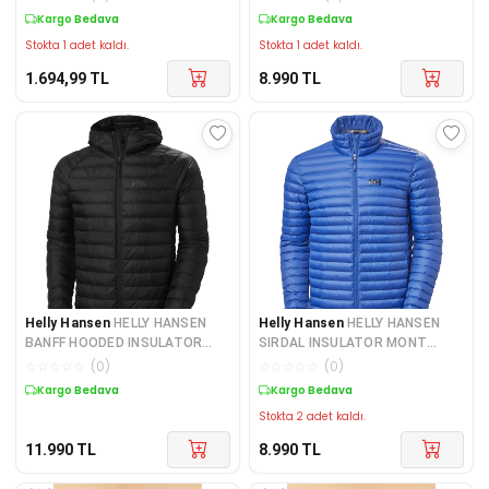
Kargo Bedava
Kargo Bedava
Stokta 1 adet kaldı.
Stokta 1 adet kaldı.
1.694,99
TL
8.990
TL
Helly Hansen
HELLY HANSEN
Helly Hansen
HELLY HANSEN
BANFF HOODED INSULATOR
SIRDAL INSULATOR MONT
KAPÜŞONLU MONT HHA.63251-
HHA.62990-DEEPFJORD
☆
☆
☆
☆
☆
(
0
)
☆
☆
☆
☆
☆
(
0
)
BLAC
Kargo Bedava
Kargo Bedava
Stokta 2 adet kaldı.
11.990
TL
8.990
TL