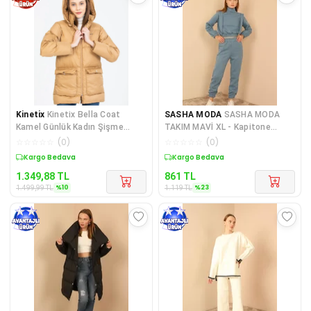
Kinetix
Kinetix Bella Coat
SASHA MODA
SASHA MODA
Kamel Günlük Kadın Şişme
TAKIM MAVİ XL - Kapitone
Kaban
Kumaş Boğazlı Yaka Omuz
☆
☆
☆
☆
☆
(
0
)
☆
☆
☆
☆
☆
(
0
)
Detay
Sepette %10 İndirim
Sepette %23 İndirim
1.349,88
TL
861
TL
%
10
%
23
1.499,99
TL
1.119
TL