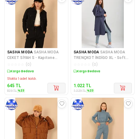
SASHA MODA
SASHA MODA
SASHA MODA
SASHA MODA
CEKET SİYAH S - Kapitone
TRENÇKOT İNDİGO XL - Soft
Kumaş Gömlek Yaka Tam Kalıp
Kumaş Uzun Kol Gömlek Yaka K
☆
☆
☆
☆
☆
(
0
)
☆
☆
☆
☆
☆
(
0
)
Ç
Sepette %23 İndirim
Sepette %23 İndirim
Stokta 1 adet kaldı.
645
TL
1.022
TL
%
23
%
23
839
TL
1.329
TL