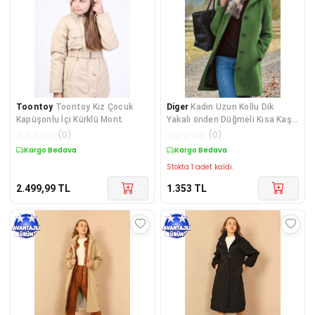
Toontoy
Toontoy Kız Çocuk
Diger
Kadın Uzun Kollu Dik
Kapüşonlu İçi Kürklü Mont
Yakalı önden Düğmeli Kısa Kaşe
Kaban
☆
☆
☆
☆
☆
(
0
)
☆
☆
☆
☆
☆
(
0
)
Kargo Bedava
Kargo Bedava
Stokta 1 adet kaldı.
2.499,99
TL
1.353
TL