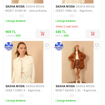
SASHA MODA
SASHA MODA
SASHA MODA
SASHA MODA
MONT SİYAH M - Jesica Kumaş
CEKET EKRU XL - Kapitone
Fermuarlı Yaka Kısa Boy Ra
Kumaş Gömlek Yaka Tam Kalıp
☆
☆
☆
☆
☆
(
0
)
☆
☆
☆
☆
☆
(
0
)
Ç
Sepette %23 İndirim
Sepette %23 İndirim
Stokta 2 adet kaldı.
969
TL
645
TL
%
23
%
23
1.260
TL
839
TL
SASHA MODA
SASHA MODA
SASHA MODA
SASHA MODA
CEKET EKRU S - Kapitone
MONT KAHVE L-XL - Kapitone
Kumaş Gömlek Yaka Tam Kalıp
Kumaş Çift Dikiş Desen Kadı
☆
☆
☆
☆
☆
(
0
)
☆
☆
☆
☆
☆
(
0
)
Çı
Sepette %23 İndirim
Sepette %23 İndirim