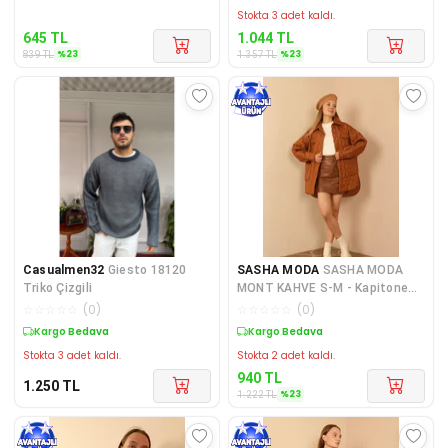
Stokta 3 adet kaldı.
645
TL
1.044
TL
%
23
%
23
839
TL
1.357
TL
Casualmen32
Giesto 18120
SASHA MODA
SASHA MODA
Triko Çizgili
MONT KAHVE S-M - Kapitone
Kumaş Çift Dikiş Desen Kadın
☆
☆
☆
☆
☆
(
0
)
☆
☆
☆
☆
☆
(
0
)
Kargo Bedava
Sepette %23 İndirim
Stokta 3 adet kaldı.
Stokta 2 adet kaldı.
940
TL
1.250
TL
%
23
1.222
TL