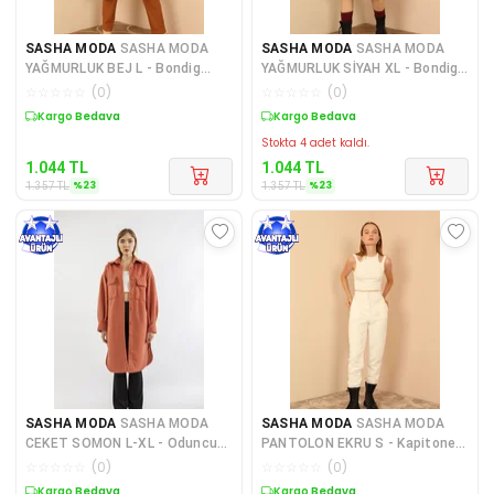
SASHA MODA
SASHA MODA
SASHA MODA
SASHA MODA
YAĞMURLUK BEJ L - Bondig
YAĞMURLUK SİYAH XL - Bondig
Kumaş Uzun Kapüşonlu Kadın
Kumaş Uzun Kapüşonlu Kadın
☆
☆
☆
☆
☆
(
0
)
☆
☆
☆
☆
☆
(
0
)
Ya
Sepette %23 İndirim
Sepette %23 İndirim
Stokta 4 adet kaldı.
1.044
TL
1.044
TL
%
23
%
23
1.357
TL
1.357
TL
SASHA MODA
SASHA MODA
SASHA MODA
SASHA MODA
CEKET SOMON L-XL - Oduncu
PANTOLON EKRU S - Kapitone
Kumaş Gömlek Yaka Oversize/S
Kumaş Kadın Alt Pantolon
☆
☆
☆
☆
☆
(
0
)
☆
☆
☆
☆
☆
(
0
)
Sepette %23 İndirim
Sepette %23 İndirim