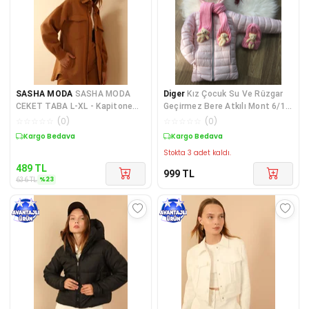
SASHA MODA
SASHA MODA
Diger
Kız Çocuk Su Ve Rüzgar
CEKET TABA L-XL - Kapitone
Geçirmez Bere Atkılı Mont 6/10
Kumaş Gömlek Yaka Düğmeli K
Yaş
☆
☆
☆
☆
☆
(
0
)
☆
☆
☆
☆
☆
(
0
)
Sepette %23 İndirim
Kargo Bedava
Stokta 3 adet kaldı.
489
TL
999
TL
%
23
636
TL