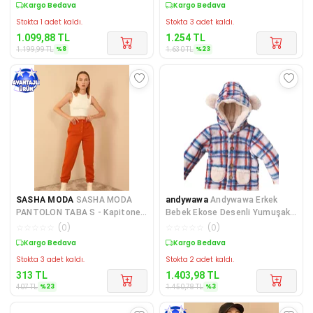
Sepette %8 İndirim
Sepette %23 İndirim
Stokta 1 adet kaldı.
Stokta 3 adet kaldı.
1.099,88
TL
1.254
TL
%
8
%
23
1.199,99
TL
1.630
TL
SASHA MODA
SASHA MODA
andywawa
Andywawa Erkek
PANTOLON TABA S - Kapitone
Bebek Ekose Desenli Yumuşak
Kumaş Kadın Alt Pantolon
Bej Mont AC21073
☆
☆
☆
☆
☆
(
0
)
☆
☆
☆
☆
☆
(
0
)
Sepette %23 İndirim
Sepette %3 İndirim
Stokta 3 adet kaldı.
Stokta 2 adet kaldı.
313
TL
1.403,98
TL
%
23
%
3
407
TL
1.450,78
TL