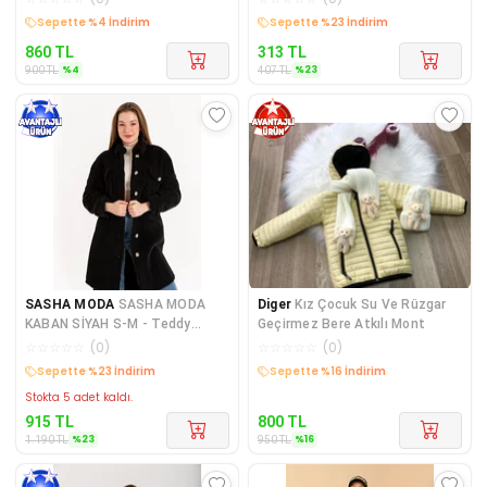
Sepette %4 İndirim
Sepette %23 İndirim
860
TL
313
TL
%
4
%
23
900
TL
407
TL
SASHA MODA
SASHA MODA
Diger
Kız Çocuk Su Ve Rüzgar
KABAN SİYAH S-M - Teddy
Geçirmez Bere Atkılı Mont
Kumaş Gömlek Yaka Basen Boy
☆
☆
☆
☆
☆
(
0
)
☆
☆
☆
☆
☆
(
0
)
Ov
Sepette %23 İndirim
Sepette %16 İndirim
Stokta 5 adet kaldı.
915
TL
800
TL
%
23
%
16
1.190
TL
950
TL