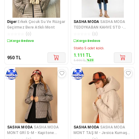
Diger
Erkek Çocuk Su Ve Rüzgar
SASHA MODA
SASHA MODA
Geçirmez Bere Atkılı Mont
TEDDYKABAN KAHVE STD -
Teddy Kumaş Ceket Yaka Diz
☆
☆
☆
☆
☆
(
0
)
☆
☆
☆
☆
☆
(
0
)
Altı
Kargo Bedava
Sepette %23 İndirim
Stokta 5 adet kaldı.
1.111
TL
950
TL
%
23
1.444
TL
SASHA MODA
SASHA MODA
SASHA MODA
SASHA MODA
MONT GRİ S-M - Kapitone
MONT TAŞ M - Jesica Kumaş
Kumaş Çift Dikiş Desen Kadın
Fermuarlı Yaka Kısa Boy Raha