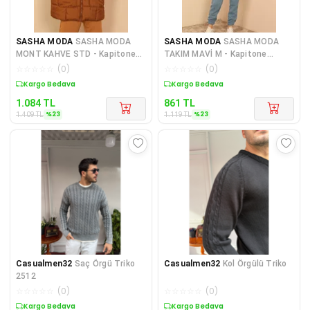
SASHA MODA
SASHA MODA
SASHA MODA
SASHA MODA
MONT KAHVE STD - Kapitone
TAKIM MAVİ M - Kapitone
Kumaş Fermuarlı Yaka Kısa Bo
Kumaş Boğazlı Yaka Omuz
☆
☆
☆
☆
☆
(
0
)
☆
☆
☆
☆
☆
(
0
)
Detayl
Sepette %23 İndirim
Sepette %23 İndirim
1.084
TL
861
TL
%
23
%
23
1.409
TL
1.119
TL
Casualmen32
Saç Örgü Triko
Casualmen32
Kol Örgülü Triko
2512
☆
☆
☆
☆
☆
(
0
)
☆
☆
☆
☆
☆
(
0
)
Kargo Bedava
Kargo Bedava