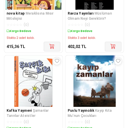
nova kitap
Meraklısına Mısır
Ravza Yayınları
Müslüman
Mitolojisi
Olmam Neyi Gerektirir?
☆
☆
☆
☆
☆
(
0
)
☆
☆
☆
☆
☆
(
0
)
Kargo Bedava
Kargo Bedava
Stokta 2 adet kaldı.
Stokta 3 adet kaldı.
415,36
TL
402,02
TL
Kafka Yayınevi
Şamanlar
Puslu Yayıncılık
Kayıp Kıta
Tanrılar Ateistler
Mu'nun Çocukları
☆
☆
☆
☆
☆
(
0
)
☆
☆
☆
☆
☆
(
0
)