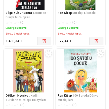
Bilge Kültür Sanat
Larousse -
Ren Kitap
Mitoloji El Kitabı
Dünya Mitolojileri
☆
☆
☆
☆
☆
(
0
)
☆
☆
☆
☆
☆
(
0
)
Kargo Bedava
Kargo Bedava
Stokta 3 adet kaldı.
Stokta 4 adet kaldı.
1.486,34
TL
322,44
TL
Ötüken Neşriyat
Kadim
Ren Kitap
100 Soruda Dünya
Türklerin Mitolojik Hikayeleri
Mitolojileri
☆
☆
☆
☆
☆
(
0
)
☆
☆
☆
☆
☆
(
0
)