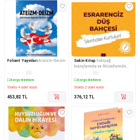
Foliant Yayınları
Ateizm-Deizm
Sakin Kitap
Eskiçağ
İnançlarında ve Ritüellerinde
Şarap
☆
☆
☆
☆
☆
(
0
)
☆
☆
☆
☆
☆
(
0
)
Kargo Bedava
Kargo Bedava
Stokta 4 adet kaldı.
Stokta 2 adet kaldı.
453,82
TL
376,12
TL