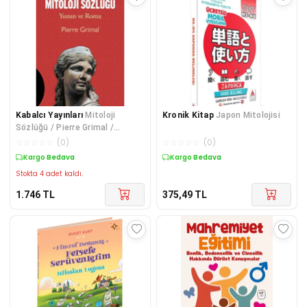
Kabalcı Yayınları
Mitoloji
Kronik Kitap
Japon Mitolojisi
Sözlüğü / Pierre Grimal /
Kabalcı Yayınevi - Doruk Yayın
☆
☆
☆
☆
☆
(
0
)
☆
☆
☆
☆
☆
(
0
)
Kargo Bedava
Kargo Bedava
Stokta 4 adet kaldı.
1.746
TL
375,49
TL