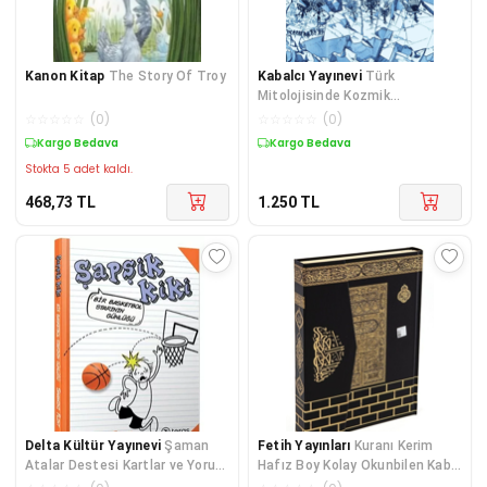
Kanon Kitap
The Story Of Troy
Kabalcı Yayınevi
Türk
Mitolojisinde Kozmik
Sembolizm
☆
☆
☆
☆
☆
(
0
)
☆
☆
☆
☆
☆
(
0
)
Kargo Bedava
Kargo Bedava
Stokta 5 adet kaldı.
468,73
TL
1.250
TL
Delta Kültür Yayınevi
Şaman
Fetih Yayınları
Kuranı Kerim
Atalar Destesi Kartlar ve Yorum
Hafız Boy Kolay Okunbilen Kabe
Kitabı
Desenli Bilgisayar Hatlı 14x20