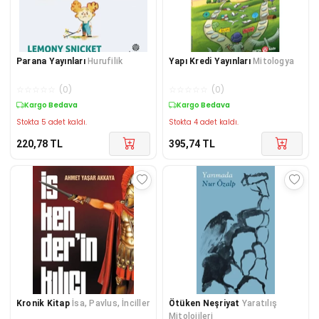
Parana Yayınları
Hurufilik
Yapı Kredi Yayınları
Mitologya
☆
☆
☆
☆
☆
(
0
)
☆
☆
☆
☆
☆
(
0
)
Kargo Bedava
Kargo Bedava
Stokta 5 adet kaldı.
Stokta 4 adet kaldı.
220,78
TL
395,74
TL
Kronik Kitap
İsa, Pavlus, İnciller
Ötüken Neşriyat
Yaratılış
Mitolojileri