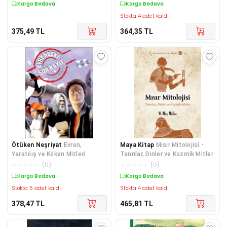
Kargo Bedava
Kargo Bedava
Stokta 4 adet kaldı.
375,49
TL
364,35
TL
Ötüken Neşriyat
Evren,
Maya Kitap
Mısır Mitolojisi -
Yaratılış ve Köken Mitleri
Tanrılar, Dinler ve Kozmik Mitler
☆
☆
☆
☆
☆
(
0
)
☆
☆
☆
☆
☆
(
0
)
Kargo Bedava
Kargo Bedava
Stokta 5 adet kaldı.
Stokta 4 adet kaldı.
378,47
TL
465,81
TL