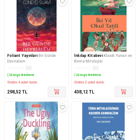
Foliant Yayınları
Bir Günde
İnkılap Kitabevi
Klasik Yunan ve
Devrialem
Roma Mitolojisi
☆
☆
☆
☆
☆
(
0
)
☆
☆
☆
☆
☆
(
0
)
Kargo Bedava
Kargo Bedava
Stokta 4 adet kaldı.
Stokta 2 adet kaldı.
298,52
TL
438,12
TL