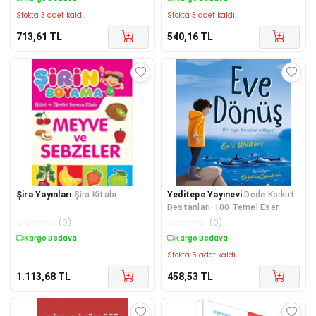
Stokta 3 adet kaldı.
Stokta 3 adet kaldı.
713,61
TL
540,16
TL
Şira Yayınları
Şira Kitabı
Yeditepe Yayınevi
Dede Korkut
Destanları-100 Temel Eser
☆
☆
☆
☆
☆
(
0
)
☆
☆
☆
☆
☆
(
0
)
Kargo Bedava
Kargo Bedava
Stokta 5 adet kaldı.
1.113,68
TL
458,53
TL