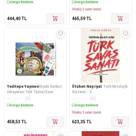
Kargo Bedava
Kargo Bedava
Stokta 3 adet kaldı.
444,40
TL
465,59
TL
Yeditepe Yayınevi
Dede Korkut
Ötüken Neşriyat
Türk Mitolojik
Hikayeleri-100 Temel Eser
Sistemi - 2
☆
☆
☆
☆
☆
(
0
)
☆
☆
☆
☆
☆
(
0
)
Kargo Bedava
Kargo Bedava
Stokta 2 adet kaldı.
458,53
TL
623,35
TL