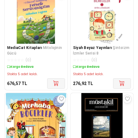
MediaCat Kitapları
Mitolojinin
Siyah Beyaz Yayınları
Şintoizm
Gücü
İzmler Serisi 8
☆
☆
☆
☆
☆
(
0
)
☆
☆
☆
☆
☆
(
0
)
Kargo Bedava
Kargo Bedava
Stokta 5 adet kaldı.
Stokta 5 adet kaldı.
676,57
TL
276,92
TL