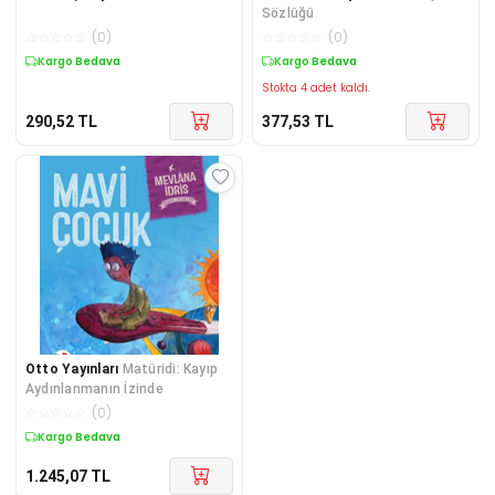
Sözlüğü
☆
☆
☆
☆
☆
(
0
)
☆
☆
☆
☆
☆
(
0
)
Kargo Bedava
Kargo Bedava
Stokta 4 adet kaldı.
290,52
TL
377,53
TL
Otto Yayınları
Matüridi: Kayıp
Aydınlanmanın İzinde
☆
☆
☆
☆
☆
(
0
)
Kargo Bedava
1.245,07
TL