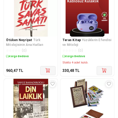
Ötüken Neşriyat
Türk
Teras Kitap
Yüzüklerin Efendisi
Mitolojisinin Ana Hatları
ve Mitoloji
☆
☆
☆
☆
☆
(
0
)
☆
☆
☆
☆
☆
(
0
)
Kargo Bedava
Kargo Bedava
Stokta 4 adet kaldı.
960,47
TL
330,48
TL