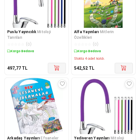
Puslu Yayıncılık
Mitoloji
Alfa Yayınları
Mitlerin
Tanrıları
Özellikleri
☆
☆
☆
☆
☆
(
0
)
☆
☆
☆
☆
☆
(
0
)
Kargo Bedava
Kargo Bedava
Stokta 4 adet kaldı.
497,77
TL
542,52
TL
Arkadaş Yayınları
Efsaneler
Yediveren Yayınları
Mitoloji