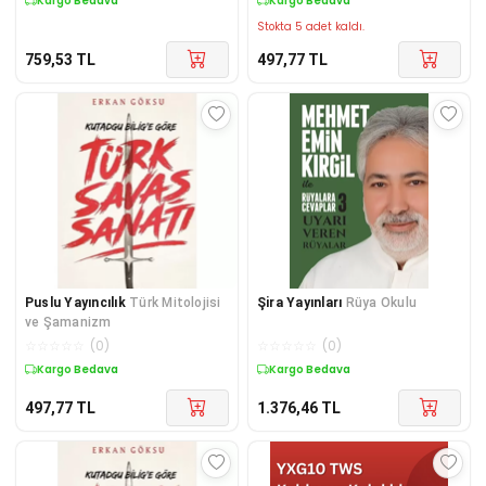
Kargo Bedava
Kargo Bedava
Stokta 5 adet kaldı.
759,53
TL
497,77
TL
Puslu Yayıncılık
Türk Mitolojisi
Şira Yayınları
Rüya Okulu
ve Şamanizm
☆
☆
☆
☆
☆
(
0
)
☆
☆
☆
☆
☆
(
0
)
Kargo Bedava
Kargo Bedava
497,77
TL
1.376,46
TL