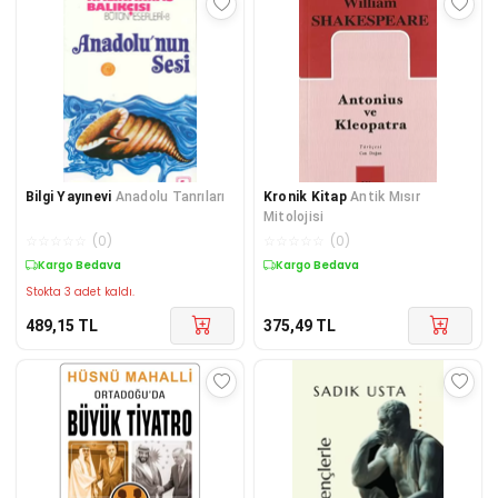
Bilgi Yayınevi
Anadolu Tanrıları
Kronik Kitap
Antik Mısır
Mitolojisi
☆
☆
☆
☆
☆
(
0
)
☆
☆
☆
☆
☆
(
0
)
Kargo Bedava
Kargo Bedava
Stokta 3 adet kaldı.
489,15
TL
375,49
TL