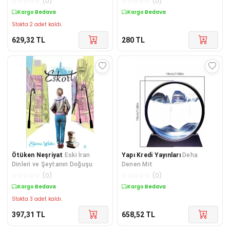
☆
☆
☆
☆
☆
(
0
)
☆
☆
☆
☆
☆
(
0
)
Kargo Bedava
Kargo Bedava
Stokta 2 adet kaldı.
629,32
TL
280
TL
Ötüken Neşriyat
Eski İran
Yapı Kredi Yayınları
Deha
Dinleri ve Şeytanın Doğuşu
Denen Mit
☆
☆
☆
☆
☆
(
0
)
☆
☆
☆
☆
☆
(
0
)
Kargo Bedava
Kargo Bedava
Stokta 3 adet kaldı.
397,31
TL
658,52
TL