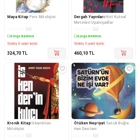
Maya Kitap
Pers Mitolojisi
Dergah Yayınları
Hint Kutsal
Metinleri Upanişadlar
☆
☆
☆
☆
☆
(
0
)
☆
☆
☆
☆
☆
(
0
)
Kargo Bedava
Kargo Bedava
Stokta 5 adet kaldı.
Stokta 3 adet kaldı.
324,70
TL
460,10
TL
Kronik Kitap
İskandinav
Ötüken Neşriyat
Satuk Buğra
Mitolojisi
Han Destanı
☆
☆
☆
☆
☆
(
0
)
☆
☆
☆
☆
☆
(
0
)