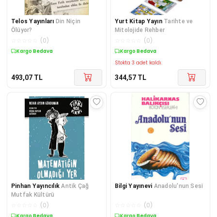
Telos Yayınları
Din Niçin
Yurt Kitap Yayın
Tarihte ve
Ölüyor?
Mitolojide Rehber
☆
☆
☆
☆
☆
(
0
)
☆
☆
☆
☆
☆
(
0
)
Kargo Bedava
Kargo Bedava
Stokta 3 adet kaldı.
493,07
TL
344,57
TL
Pinhan Yayıncılık
Antik Çağ
Bilgi Yayınevi
Anadolu'nun Sesi
Mutfak Kültürü
☆
☆
☆
☆
☆
(
0
)
☆
☆
☆
☆
☆
(
0
)
Kargo Bedava
Kargo Bedava