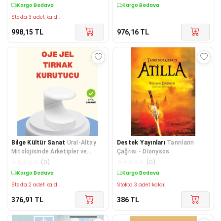
Kargo Bedava
Kargo Bedava
Stokta 3 adet kaldı.
998,15
TL
976,16
TL
Bilge Kültür Sanat
Ural-Altay
Destek Yayınları
Tanrıların
Mitolojisinde Arketipler ve
Çağrısı - Dionysos
Semboller
☆
☆
☆
☆
☆
(
0
)
☆
☆
☆
☆
☆
(
0
)
Kargo Bedava
Kargo Bedava
Stokta 2 adet kaldı.
Stokta 3 adet kaldı.
376,91
TL
386
TL