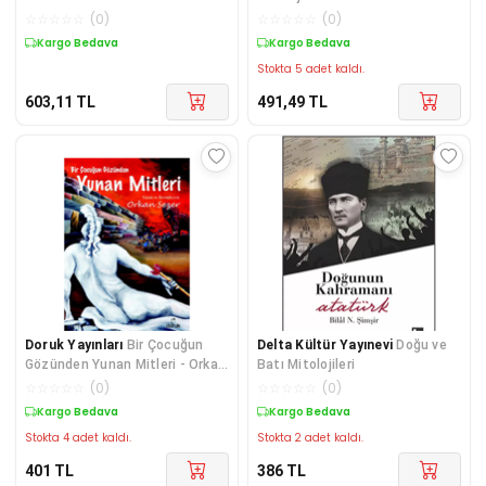
☆
☆
☆
☆
☆
(
0
)
☆
☆
☆
☆
☆
(
0
)
Kargo Bedava
Kargo Bedava
Stokta 5 adet kaldı.
603,11
TL
491,49
TL
Doruk Yayınları
Bir Çocuğun
Delta Kültür Yayınevi
Doğu ve
Gözünden Yunan Mitleri - Orkan
Batı Mitolojileri
Sezer
☆
☆
☆
☆
☆
(
0
)
☆
☆
☆
☆
☆
(
0
)
Kargo Bedava
Kargo Bedava
Stokta 4 adet kaldı.
Stokta 2 adet kaldı.
401
TL
386
TL