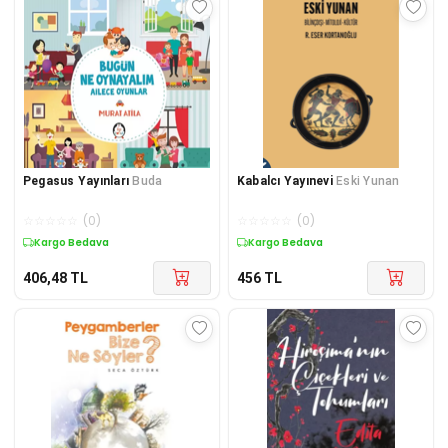
Pegasus Yayınları
Buda
Kabalcı Yayınevi
Eski Yunan
☆
☆
☆
☆
☆
(
0
)
☆
☆
☆
☆
☆
(
0
)
Kargo Bedava
Kargo Bedava
406,48
TL
456
TL