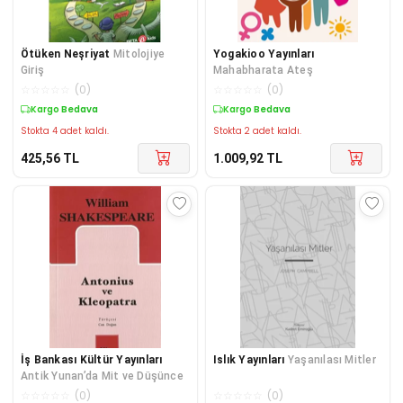
Ötüken Neşriyat
Mitolojiye
Yogakioo Yayınları
Giriş
Mahabharata Ateş
☆
☆
☆
☆
☆
(
0
)
☆
☆
☆
☆
☆
(
0
)
Kargo Bedava
Kargo Bedava
Stokta 4 adet kaldı.
Stokta 2 adet kaldı.
425,56
TL
1.009,92
TL
İş Bankası Kültür Yayınları
Islık Yayınları
Yaşanılası Mitler
Antik Yunan’da Mit ve Düşünce
☆
☆
☆
☆
☆
(
0
)
☆
☆
☆
☆
☆
(
0
)