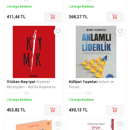
☆
☆
☆
☆
☆
(
0
)
☆
☆
☆
☆
☆
(
0
)
Kargo Bedava
Kargo Bedava
411,44
TL
368,27
TL
Ötüken Neşriyat
Kıyamet
Külliyat Yayınları
Anlam ve
Mitolojileri - Kurtla Kıyamete
Yorum
Kalmak
☆
☆
☆
☆
☆
(
0
)
☆
☆
☆
☆
☆
(
0
)
Kargo Bedava
Kargo Bedava
453,82
TL
430,13
TL