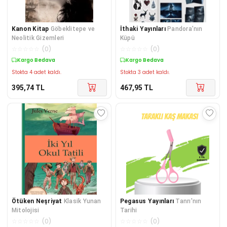
Kanon Kitap
Göbeklitepe ve
İthaki Yayınları
Pandora’nın
Neolitik Gizemleri
Küpü
☆
☆
☆
☆
☆
(
0
)
☆
☆
☆
☆
☆
(
0
)
Kargo Bedava
Kargo Bedava
Stokta 4 adet kaldı.
Stokta 3 adet kaldı.
395,74
TL
467,95
TL
Ötüken Neşriyat
Klasik Yunan
Pegasus Yayınları
Tanrı'nın
Mitolojisi
Tarihi
☆
☆
☆
☆
☆
(
0
)
☆
☆
☆
☆
☆
(
0
)