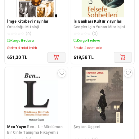
İmge Kitabevi Yayınları
İş Bankası Kültür Yayınları
Ortadoğu Mitoloji
Gençler İçin Yunan Mitolojisi
☆
☆
☆
☆
☆
(
0
)
☆
☆
☆
☆
☆
(
0
)
Kargo Bedava
Kargo Bedava
Stokta 4 adet kaldı.
Stokta 4 adet kaldı.
651,30
TL
619,58
TL
Mea Yayın
Ben... L - Müslüman
Şeytan Üçgeni
Bir Cinle Tanışma Hikayemiz