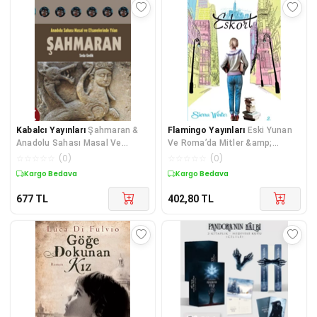
Kabalcı Yayınları
Şahmaran &
Flamingo Yayınları
Eski Yunan
Anadolu Sahası Masal Ve
Ve Roma’da Mitler &amp;
Efsanelerinde Yılan
Efsaneler
☆
☆
☆
☆
☆
(
0
)
☆
☆
☆
☆
☆
(
0
)
Kargo Bedava
Kargo Bedava
677
TL
402,80
TL