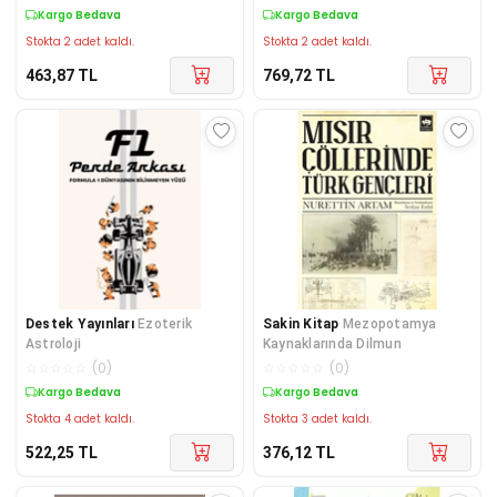
Kargo Bedava
Kargo Bedava
Stokta 2 adet kaldı.
Stokta 2 adet kaldı.
463,87
TL
769,72
TL
Destek Yayınları
Ezoterik
Sakin Kitap
Mezopotamya
Astroloji
Kaynaklarında Dilmun
☆
☆
☆
☆
☆
(
0
)
☆
☆
☆
☆
☆
(
0
)
Kargo Bedava
Kargo Bedava
Stokta 4 adet kaldı.
Stokta 3 adet kaldı.
522,25
TL
376,12
TL