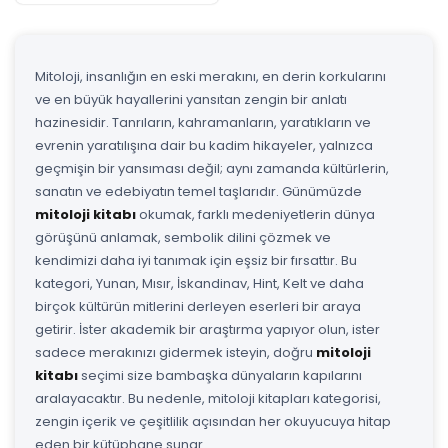
Mitoloji, insanlığın en eski merakını, en derin korkularını
ve en büyük hayallerini yansıtan zengin bir anlatı
hazinesidir. Tanrıların, kahramanların, yaratıkların ve
evrenin yaratılışına dair bu kadim hikayeler, yalnızca
geçmişin bir yansıması değil; aynı zamanda kültürlerin,
sanatın ve edebiyatın temel taşlarıdır. Günümüzde
mitoloji kitabı
okumak, farklı medeniyetlerin dünya
görüşünü anlamak, sembolik dilini çözmek ve
kendimizi daha iyi tanımak için eşsiz bir fırsattır. Bu
kategori, Yunan, Mısır, İskandinav, Hint, Kelt ve daha
birçok kültürün mitlerini derleyen eserleri bir araya
getirir. İster akademik bir araştırma yapıyor olun, ister
sadece merakınızı gidermek isteyin, doğru
mitoloji
kitabı
seçimi size bambaşka dünyaların kapılarını
aralayacaktır. Bu nedenle, mitoloji kitapları kategorisi,
zengin içerik ve çeşitlilik açısından her okuyucuya hitap
eden bir kütüphane sunar.