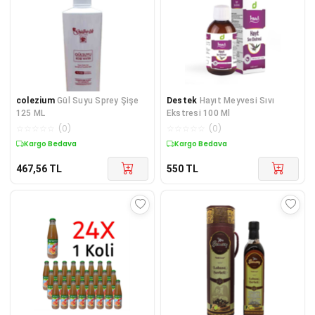
colezium
Gül Suyu Sprey Şişe
Destek
Hayıt Meyvesi Sıvı
125 ML
Ekstresi 100 Ml
☆
☆
☆
☆
☆
(
0
)
☆
☆
☆
☆
☆
(
0
)
Kargo Bedava
Kargo Bedava
467,56
TL
550
TL