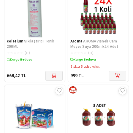
colezium
Sıkılaştırıcı Tonik
Aroma
AROMAVişneli Cam
200ML
Meyve Suyu 200mlx24 Adet
☆
☆
☆
☆
☆
(
0
)
☆
☆
☆
☆
☆
(
0
)
Kargo Bedava
Kargo Bedava
Stokta 5 adet kaldı.
668,42
TL
999
TL