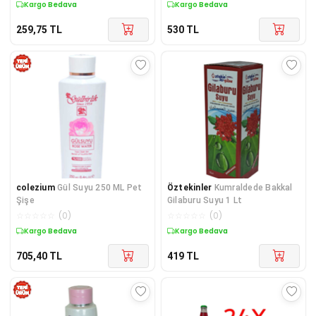
Kargo Bedava
Kargo Bedava
259,75
TL
530
TL
colezium
Gül Suyu 250 ML Pet
Öztekinler
Kumraldede Bakkal
Şişe
Gilaburu Suyu 1 Lt
☆
☆
☆
☆
☆
(
0
)
☆
☆
☆
☆
☆
(
0
)
Kargo Bedava
Kargo Bedava
705,40
TL
419
TL