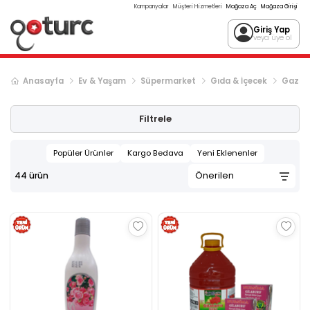
Kampanyalar
Müşteri Hizmetleri
Mağaza Aç
Mağaza Girişi
Giriş Yap
veya üye ol
Anasayfa
Ev & Yaşam
Süpermarket
Gıda & İçecek
Gazsız
Filtrele
Popüler Ürünler
Kargo Bedava
Yeni Eklenenler
44
ürün