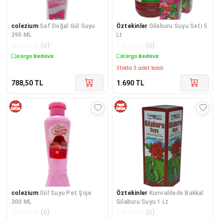
colezium
Saf Doğal Gül Suyu
Öztekinler
Gilaburu Suyu Seti 5
390 ML
Lt
☆
☆
☆
☆
☆
(
0
)
☆
☆
☆
☆
☆
(
0
)
Kargo Bedava
Kargo Bedava
Stokta 3 adet kaldı.
788,50
TL
1.690
TL
colezium
Gül Suyu Pet Şişe
Öztekinler
Kumraldede Bakkal
300 ML
Gilaburu Suyu 1 Lt
☆
☆
☆
☆
☆
(
0
)
☆
☆
☆
☆
☆
(
0
)