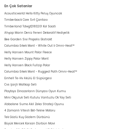
En Çok Satanlar
Acousticworld Hello Kitty Peluş Oyuncak
Timberback Core Sırt Çantası
Timberland Tdwgf2183201 Kol Saati
Ahşap Marin Deniz Feneri Dekoratif Hediyelik
Bee Garden Sivi Propolis Ekstrakt
Columbia Erkek Mont - White Out İi Omni-Heat™
Helly Hansen Mount Polar Fleece
Helly Hansen Zippy Polar Mont
Helly Hansen Block Fullzip Polar
Columbia Erkek Mont - Rugged Path Omni-Heat™
Einhell Te-Hv Akülü El Süpürgesi
Cvs Şarjli Matkap Seti
Playtoys Dinazorların Dünyası Oyun Kumu
Mini Okçuluk Seti Kutulu Vantuzlu Ok Yay Seti
Abbalone Sumo Akil Zeka Strateji Oyunu
4 Zamanlı Vitesli Bot-Tekne Motoru
Tek Gözlü Kuş Gözlem Dürbünü
Büyük Mercek Korsan Dürbün Mavi