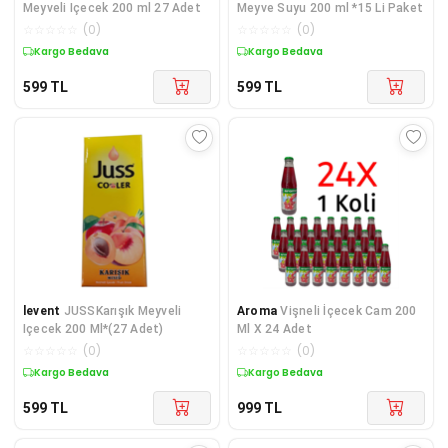
Meyveli Içecek 200 ml 27 Adet
Meyve Suyu 200 ml *15 Li Paket
☆
☆
☆
☆
☆
(
0
)
☆
☆
☆
☆
☆
(
0
)
Kargo Bedava
Kargo Bedava
599
TL
599
TL
levent
JUSSKarışık Meyveli
Aroma
Vişneli İçecek Cam 200
Içecek 200 Ml*(27 Adet)
Ml X 24 Adet
☆
☆
☆
☆
☆
(
0
)
☆
☆
☆
☆
☆
(
0
)
Kargo Bedava
Kargo Bedava
599
TL
999
TL