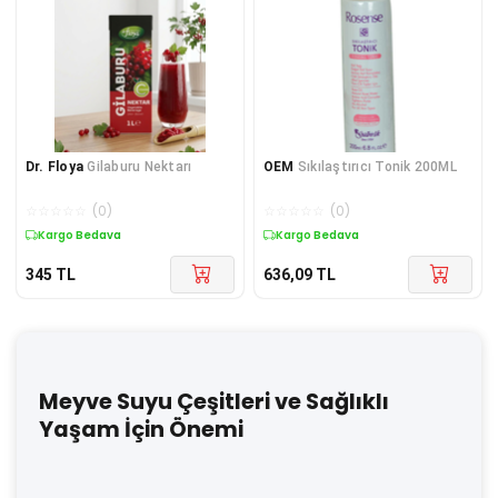
Dr. Floya
Gilaburu Nektarı
OEM
Sıkılaştırıcı Tonik 200ML
☆
☆
☆
☆
☆
(
0
)
☆
☆
☆
☆
☆
(
0
)
Kargo Bedava
Kargo Bedava
345
TL
636,09
TL
Meyve Suyu Çeşitleri ve Sağlıklı
Yaşam İçin Önemi