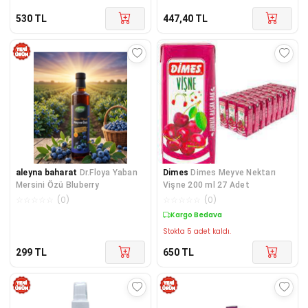
530
TL
447,40
TL
aleyna baharat
Dr.Floya Yaban
Dimes
Dimes Meyve Nektarı
Mersini Özü Bluberry
Vişne 200 ml 27 Adet
☆
☆
☆
☆
☆
(
0
)
☆
☆
☆
☆
☆
(
0
)
Kargo Bedava
Stokta 5 adet kaldı.
299
TL
650
TL