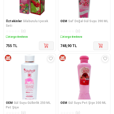
Öztekinler
Gilaburulu Içecek
OEM
Saf Doğal Gül Suyu 390 ML
Seti
☆
☆
☆
☆
☆
(
0
)
☆
☆
☆
☆
☆
(
0
)
Kargo Bedava
Kargo Bedava
755
TL
748,90
TL
OEM
Gül Suyu Gülbirlik 250 ML
OEM
Gül Suyu Pet Şişe 300 ML
Pet Şişe
☆
☆
☆
☆
☆
(
0
)
☆
☆
☆
☆
☆
(
0
)