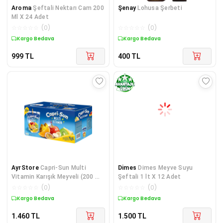
Aroma
Şeftali Nektarı Cam 200
Şenay
Lohusa Şerbeti
Ml X 24 Adet
☆
☆
☆
☆
☆
(
0
)
☆
☆
☆
☆
☆
(
0
)
Kargo Bedava
Kargo Bedava
999
TL
400
TL
AyrStore
Capri-Sun Multi
Dimes
Dimes Meyve Suyu
Vitamin Karışık Meyveli (200 ml
Şeftali 1 lt X 12 Adet
x 20 Adet)
☆
☆
☆
☆
☆
(
0
)
☆
☆
☆
☆
☆
(
0
)
Kargo Bedava
Kargo Bedava
1.460
TL
1.500
TL