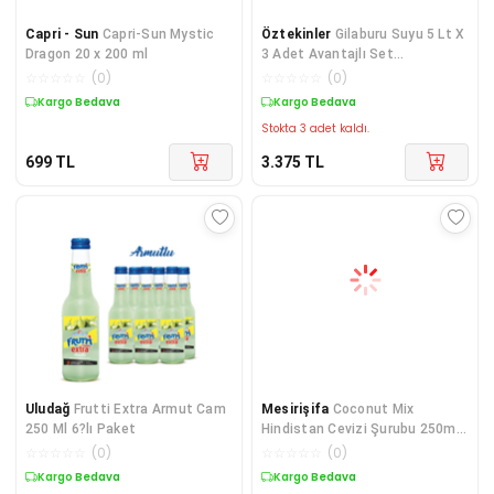
Capri - Sun
Capri-Sun Mystic
Öztekinler
Gilaburu Suyu 5 Lt X
Dragon 20 x 200 ml
3 Adet Avantajlı Set...
☆
☆
☆
☆
☆
(
0
)
☆
☆
☆
☆
☆
(
0
)
Kargo Bedava
Kargo Bedava
Stokta 3 adet kaldı.
699
TL
3.375
TL
Uludağ
Frutti Extra Armut Cam
Mesirişifa
Coconut Mix
250 Ml 6?lı Paket
Hindistan Cevizi Şurubu 250ml
- Kinoa Sadaloz Sakızı
☆
☆
☆
☆
☆
(
0
)
☆
☆
☆
☆
☆
(
0
)
Kargo Bedava
Kargo Bedava