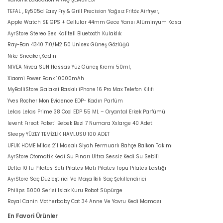
TEFAL , Ey505d Easy Fry & Grill Precision Yağsız Fritöz Airfryer,
Apple Watch SE GPS + Cellular 44mm Gece Yarısı Alüminyum Kasa
AyrStore Stereo Ses Kaliteli Bluetooth Kulaklık
Ray-Ban 4340 710/M2 50 Unisex Güneş Gözlüğü
Nike Sneaker,Kadın
NIVEA Nivea SUN Hassas Yüz Güneş Kremi 50ml,
Xiaomi Power Bank 10000mAh
MyBalliStore Galaksi Baskılı iPhone 16 Pro Max Telefon Kılıfı
Yves Rocher Mon Evidence EDP- Kadın Parfüm
Lelas Lelas Prime 38 Cool EDP 55 ML – Oryantal Erkek Parfümü
levent Fırsat Paketi Bebek Bezi 7 Numara Xxlarge 40 Adet
Sleepy YÜZEY TEMİZLİK HAVLUSU 100 ADET
UFUK HOME Milas 211 Masalı Siyah Fermuarlı Bahçe Balkon Takımı
AyrStore Otomatik Kedi Su Pınarı Ultra Sessiz Kedi Su Sebili
Delta 10 lu Pilates Seti Pilates Matı Pilates Topu Pilates Lastiği
AyrStore Saç Düzleştirici Ve Maşa İkili Saç Şekillendirici
Philips 5000 Serisi Islak Kuru Robot Süpürge
Royal Canin Motherbaby Cat 34 Anne Ve Yavru Kedi Maması
En Favori Ürünler