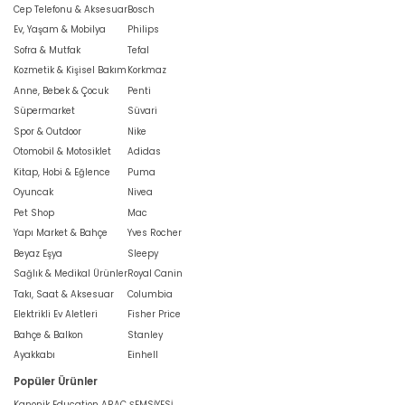
Cep Telefonu & Aksesuar
Bosch
Ev, Yaşam & Mobilya
Philips
Sofra & Mutfak
Tefal
Kozmetik & Kişisel Bakım
Korkmaz
Anne, Bebek & Çocuk
Penti
Süpermarket
Süvari
Spor & Outdoor
Nike
Otomobil & Motosiklet
Adidas
Kitap, Hobi & Eğlence
Puma
Oyuncak
Nivea
Pet Shop
Mac
Yapı Market & Bahçe
Yves Rocher
Beyaz Eşya
Sleepy
Sağlık & Medikal Ürünler
Royal Canin
Takı, Saat & Aksesuar
Columbia
Elektrikli Ev Aletleri
Fisher Price
Bahçe & Balkon
Stanley
Ayakkabı
Einhell
Popüler Ürünler
Kanonik Education ARAÇ ŞEMSİYESİ