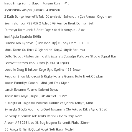
İsego Emoji Yumurtlayan Kurşun Kalem 4'lü
Ayakkabılık Ahşap Çubuklu 4 Bölmeli
2 Katlı Banyo Kozmetik Takı Düzenleyici Baharatlık Çok Amaçlı Organizer
Besinistanbul PSSPOR 2 Adet 3KG Pembe Renk Dambıl Seti
Formeya Fermuarlı 6 Adet Beyaz Yastık Koruyucu Alez
İnci Ağda Spatula 100lü
Pembe Ton Eşitleyici (Pink Tone-Up) Güneş Kremi SPF 50
Maru.Derm Su Bazlı Güçlendirici Kaş & Kirpik Serumu
Delta Squat Pilates Jimnastik Egzersiz Çubuğu Portable Studio Squat Bar
Dekoratif Strafor Köpük Çıta (5 CM GENİŞLİK)
beaulis Drag It Inkpen Keçe Uçlu Eyeliner 196 Brown
Regular Show Mordecai & Rigby Haters Gonna Hate Erkek Cüzdan
Kadın Puantiye Desenli Mini Şort Etek Siyah
Lastik Boyama Yazma Kalemi Beyaz
Kadın Inci Kolye , Küpe , Bileklik Set -8 Mm
Sıkılaştırıcı, Bölgesel İncelme, Selülit Ve Çatlak Karşıtı, Slim
Bymeyla Güçlü Kadınlara Özel Tasarımlı Oto Kokusu Dikiz Ayna Süsü
Narkalıp Yuvarlak Kek Kalıbı Derinlik 15cm Çap 12cm
Arzum AR5028 Lisa XL Saç Maşası Seramik Plaka 32mm
60 Parça 12 Kişilik Çatal Kaşık Seti Hasır Model