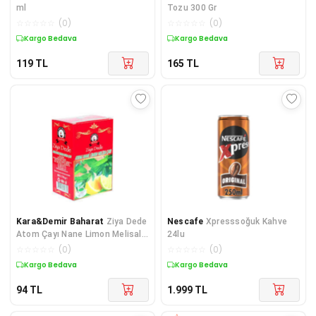
ml
Tozu 300 Gr
☆
☆
☆
☆
☆
(
0
)
☆
☆
☆
☆
☆
(
0
)
Kargo Bedava
Kargo Bedava
119
TL
165
TL
Kara&Demir Baharat
Ziya Dede
Nescafe
Xpresssoğuk Kahve
Atom Çayı Nane Limon Melisalı
24lu
170 gr
☆
☆
☆
☆
☆
(
0
)
☆
☆
☆
☆
☆
(
0
)
Kargo Bedava
Kargo Bedava
94
TL
1.999
TL