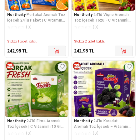
Northcity
Portakal Aromalı Toz
Northcity
24'lü Vişne Aromalı
İçecek 24'lü Paket | C Vitaminli
Toz İçecek Tozu - C Vitaminli
Ferahlatıcı İçecek
Ferahlatıcı Tek Kullanımlık
☆
☆
☆
☆
☆
(
0
)
☆
☆
☆
☆
☆
(
0
)
Paket
Stokta 1 adet kaldı.
Stokta 2 adet kaldı.
242,98
TL
242,98
TL
Northcity
24'lü Elma Aromalı
Northcity
24'lu Karadut
Toz İçecek | C Vitaminli 10 Gr
Aromalı Toz İçecek – Vitamin
Soğuk İçecek Tozu - Pratik ve
C'li Pratik Tek Kullanımlık Soğuk
☆
☆
☆
☆
☆
(
0
)
☆
☆
☆
☆
☆
(
0
)
Ekonomik
İçecek Tozu