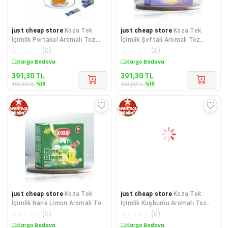
just cheap store
Koza Tek
just cheap store
Koza Tek
İçimlik Portakal Aromalı Toz
İçimlik Şeftali Aromalı Toz
İçecek 50'li
İçecek 50'li
☆
☆
☆
☆
☆
(
0
)
☆
☆
☆
☆
☆
(
0
)
Sepette %16 İndirim
Sepette %16 İndirim
391,30
TL
391,30
TL
%
16
%
16
463,80
TL
463,80
TL
just cheap store
Koza Tek
just cheap store
Koza Tek
İçimlik Nane Limon Aromalı Toz
İçimlik Kuşburnu Aromalı Toz
İçecek 50'li
İçecek 50'li
☆
☆
☆
☆
☆
(
0
)
☆
☆
☆
☆
☆
(
0
)
Sepette %16 İndirim
Sepette %16 İndirim