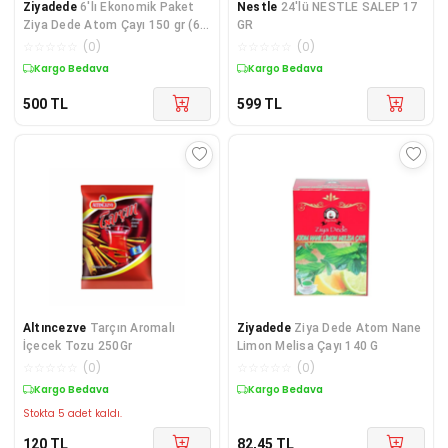
Ziyadede
6'lı Ekonomik Paket
Nestle
24'lü NESTLE SALEP 17
Ziya Dede Atom Çayı 150 gr (6
GR
Kutu)
☆
☆
☆
☆
☆
(
0
)
☆
☆
☆
☆
☆
(
0
)
Kargo Bedava
Kargo Bedava
500
TL
599
TL
Altıncezve
Tarçın Aromalı
Ziyadede
Ziya Dede Atom Nane
İçecek Tozu 250Gr
Limon Melisa Çayı 140 G
☆
☆
☆
☆
☆
(
0
)
☆
☆
☆
☆
☆
(
0
)
Kargo Bedava
Kargo Bedava
Stokta 5 adet kaldı.
120
TL
82,45
TL