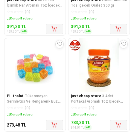
İçimlik Nar Aromalı Toz İçecek
Toz Içecek Oralet 350 gr
50'li
☆
☆
☆
☆
☆
(
0
)
☆
☆
☆
☆
☆
(
0
)
Sepette %16 İndirim
Sepette %16 İndirim
391,30
TL
391,30
TL
%
16
%
16
463,80
TL
463,80
TL
Pi İthalat
Tükenmeyen
just cheap store
3 Adet
Serinletici Ve Rengarenk Buz
Portakal Aromalı Toz Içecek
Küpleri 10 Adet
Oralet 3x350 gr
☆
☆
☆
☆
☆
(
0
)
☆
☆
☆
☆
☆
(
0
)
Kargo Bedava
Sepette %17 İndirim
783,30
TL
273,48
TL
%
17
944,01
TL