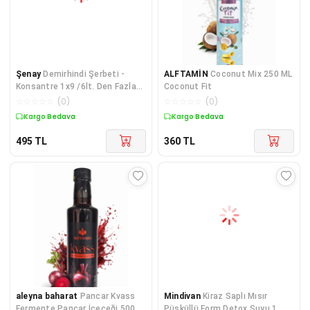
Şenay
Demirhindi Şerbeti -
ALFTAMİN
Coconut Mix 250 ML
Konsantre 1x9 /6lt. Den Fazla
Coconut Fit
Demir Hindi Şe
☆
☆
☆
☆
☆
(
0
)
☆
☆
☆
☆
☆
(
0
)
Kargo Bedava
Kargo Bedava
495
TL
360
TL
aleyna baharat
Pancar Kvass
Mindivan
Kiraz Saplı Mısır
Fermente Pancar İçeceği 500
Püsküllü Form Detox Suyu 1