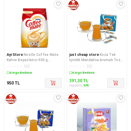
AyrStore
Nestle Coffee Mate
just cheap store
Koza Tek
Kahve Beyazlatıcı 900 g
İçimlik Mandalina Aromalı Toz
Ekonomik Paket
İçecek 50'li
☆
☆
☆
☆
☆
(
0
)
☆
☆
☆
☆
☆
(
0
)
Kargo Bedava
Sepette %16 İndirim
391,30
TL
950
TL
%
16
463,80
TL