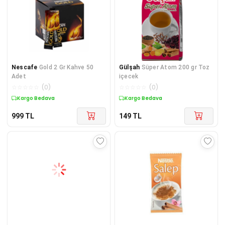
Nescafe
Gold 2 Gr Kahve 50
Gülşah
Süper Atom 200 gr Toz
Adet
içecek
☆
☆
☆
☆
☆
(
0
)
☆
☆
☆
☆
☆
(
0
)
Kargo Bedava
Kargo Bedava
999
TL
149
TL