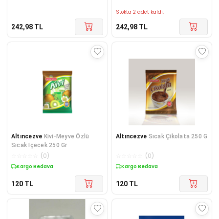
Stokta 2 adet kaldı.
242,98
TL
242,98
TL
Altıncezve
Kivi-Meyve Özlü
Altıncezve
Sıcak Çikolata 250 G
Sıcak İçecek 250 Gr
☆
☆
☆
☆
☆
(
0
)
☆
☆
☆
☆
☆
(
0
)
Kargo Bedava
Kargo Bedava
120
TL
120
TL