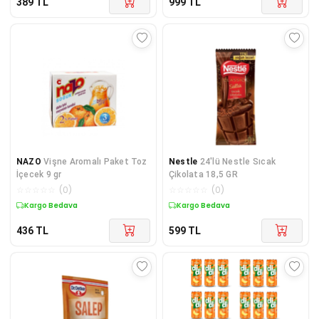
389
TL
999
TL
NAZO
Vişne Aromalı Paket Toz
Nestle
24'lü Nestle Sıcak
İçecek 9 gr
Çikolata 18,5 GR
☆
☆
☆
☆
☆
(
0
)
☆
☆
☆
☆
☆
(
0
)
Kargo Bedava
Kargo Bedava
436
TL
599
TL