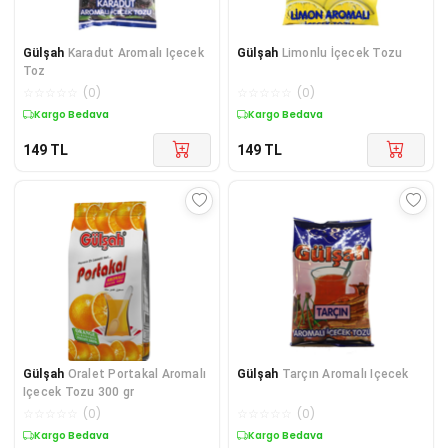
Gülşah
Karadut Aromalı Içecek
Gülşah
Limonlu İçecek Tozu
Toz
☆
☆
☆
☆
☆
(
0
)
☆
☆
☆
☆
☆
(
0
)
Kargo Bedava
Kargo Bedava
149
TL
149
TL
Gülşah
Oralet Portakal Aromalı
Gülşah
Tarçın Aromalı Içecek
Içecek Tozu 300 gr
☆
☆
☆
☆
☆
(
0
)
☆
☆
☆
☆
☆
(
0
)
Kargo Bedava
Kargo Bedava