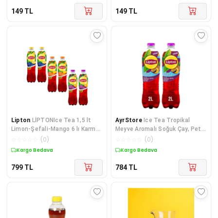
149
TL
149
TL
Lipton
LİPTONIce Tea 1,5 lt
AyrStore
Ice Tea Tropikal
Limon-Şefali-Mango 6 lı Karma
Meyve Aromalı Soğuk Çay, Pet,
Set
2 Litre 6 adet
☆
☆
☆
☆
☆
(
0
)
☆
☆
☆
☆
☆
(
0
)
Kargo Bedava
Kargo Bedava
799
TL
784
TL