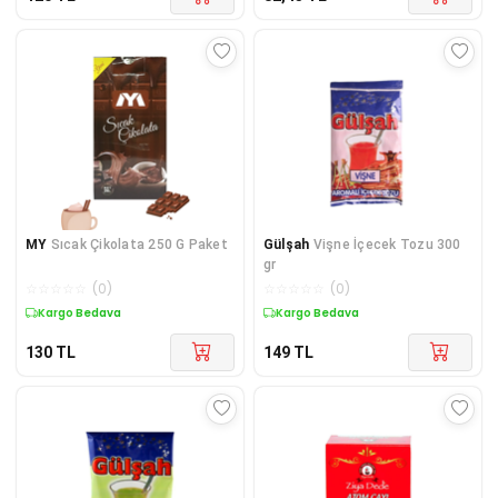
MY
Sıcak Çikolata 250 G Paket
Gülşah
Vişne İçecek Tozu 300
gr
☆
☆
☆
☆
☆
(
0
)
☆
☆
☆
☆
☆
(
0
)
Kargo Bedava
Kargo Bedava
130
TL
149
TL