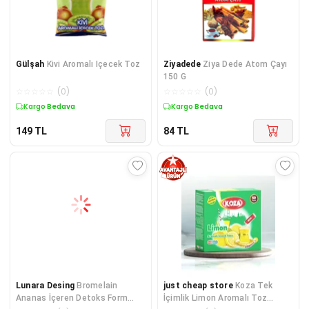
Gülşah
Kivi Aromalı Içecek Toz
Ziyadede
Ziya Dede Atom Çayı
150 G
☆
☆
☆
☆
☆
(
0
)
☆
☆
☆
☆
☆
(
0
)
Kargo Bedava
Kargo Bedava
149
TL
84
TL
Lunara Desing
Bromelain
just cheap store
Koza Tek
Ananas İçeren Detoks Form
İçimlik Limon Aromalı Toz