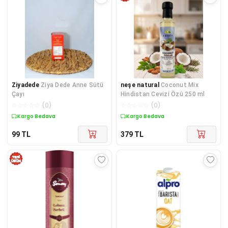
Ziyadede
Ziya Dede Anne Sütü
neşe natural
Coconut Mix
Çayı
Hindistan Cevizi Özü 250 ml
☆
☆
☆
☆
☆
(
0
)
☆
☆
☆
☆
☆
(
0
)
Kargo Bedava
Kargo Bedava
99
TL
379
TL