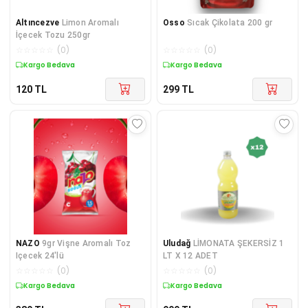
Altıncezve
Limon Aromalı
Osso
Sıcak Çikolata 200 gr
İçecek Tozu 250gr
☆
☆
☆
☆
☆
(
0
)
☆
☆
☆
☆
☆
(
0
)
Kargo Bedava
Kargo Bedava
120
TL
299
TL
NAZO
9gr Vişne Aromalı Toz
Uludağ
LİMONATA ŞEKERSİZ 1
Içecek 24'lü
LT X 12 ADET
☆
☆
☆
☆
☆
(
0
)
☆
☆
☆
☆
☆
(
0
)
Kargo Bedava
Kargo Bedava