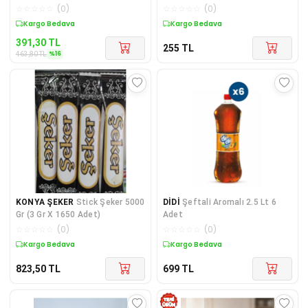
gr
Kutu)
☆
☆
☆
☆
☆
(
0
)
☆
☆
☆
☆
☆
(
0
)
Sepette %16 İndirim
Kargo Bedava
391,30
TL
255
TL
%
16
463,80
TL
KONYA ŞEKER
Stick Şeker 5000
DİDİ
Şeftali Aromalı 2.5 Lt 6
Gr (3 Gr X 1650 Adet)
Adet
☆
☆
☆
☆
☆
(
0
)
☆
☆
☆
☆
☆
(
0
)
Kargo Bedava
Kargo Bedava
823,50
TL
699
TL