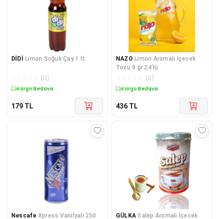
DİDİ
Limon Soğuk Çay 1 lt
NAZO
Limon Aromalı Içecek
Tozu 9 gr 24'lü
☆
☆
☆
☆
☆
(
0
)
☆
☆
☆
☆
☆
(
0
)
Kargo Bedava
Kargo Bedava
179
TL
436
TL
Nescafe
Xpress Vanilyali 250
GÜLKA
Salep Aromalı İçecek