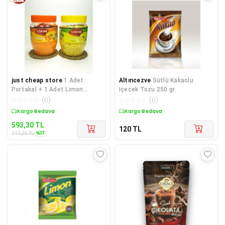
just cheap store
1 Adet
Altıncezve
Sütlü Kakaolu
Portakal + 1 Adet Limon
Içecek Tozu 250 gr
Aromalı Toz Içecek Oralet
☆
☆
☆
☆
☆
(
0
)
☆
☆
☆
☆
☆
(
0
)
2x350 gr
Sepette %17 İndirim
Kargo Bedava
593,30
TL
120
TL
%
17
711,25
TL