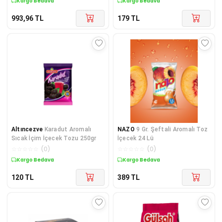
Kargo Bedava
Kargo Bedava
993,96
TL
179
TL
Altıncezve
Karadut Aromalı
NAZO
9 Gr. Şeftali Aromalı Toz
Sıcak İçim İçecek Tozu 250gr
İçecek 24 Lü
☆
☆
☆
☆
☆
(
0
)
☆
☆
☆
☆
☆
(
0
)
Kargo Bedava
Kargo Bedava
120
TL
389
TL