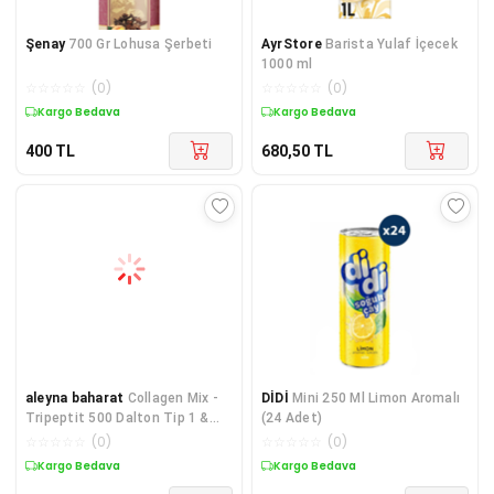
Şenay
700 Gr Lohusa Şerbeti
AyrStore
Barista Yulaf İçecek
1000 ml
☆
☆
☆
☆
☆
(
0
)
☆
☆
☆
☆
☆
(
0
)
Kargo Bedava
Kargo Bedava
400
TL
680,50
TL
aleyna baharat
Collagen Mix -
DİDİ
Mini 250 Ml Limon Aromalı
Tripeptit 500 Dalton Tip 1 &
(24 Adet)
Tip 3 Kolajen + Cocon
☆
☆
☆
☆
☆
(
0
)
☆
☆
☆
☆
☆
(
0
)
Kargo Bedava
Kargo Bedava