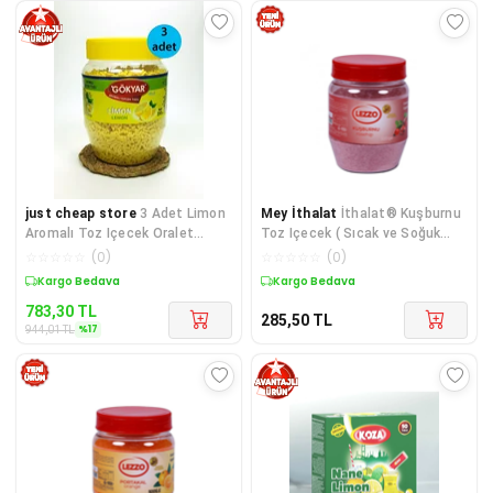
just cheap store
3 Adet Limon
Mey İthalat
İthalat® Kuşburnu
Aromalı Toz Içecek Oralet
Toz Içecek ( Sıcak ve Soğuk
3x350 gr
İçim) 300 - gr
☆
☆
☆
☆
☆
(
0
)
☆
☆
☆
☆
☆
(
0
)
Sepette %17 İndirim
Kargo Bedava
783,30
TL
285,50
TL
%
17
944,01
TL