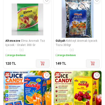
Altıncezve
Elma Aromalı Toz
Gülşah
Kokteyl Aromalı Içecek
Içecek - Oralet 300 Gr
Tozu 300gr
☆
☆
☆
☆
☆
(
0
)
☆
☆
☆
☆
☆
(
0
)
Kargo Bedava
Kargo Bedava
120
TL
149
TL