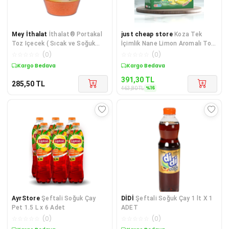
Mey İthalat
İthalat® Portakal
just cheap store
Koza Tek
Toz Içecek ( Sıcak ve Soğuk
İçimlik Nane Limon Aromalı Toz
İçim) 300 - gr
İçecek 50'li mudanis
☆
☆
☆
☆
☆
(
0
)
☆
☆
☆
☆
☆
(
0
)
Kargo Bedava
Sepette %16 İndirim
391,30
TL
285,50
TL
%
16
463,80
TL
AyrStore
Şeftali Soğuk Çay
DİDİ
Şeftali Soğuk Çay 1 lt X 1
Pet 1.5 L x 6 Adet
ADET
☆
☆
☆
☆
☆
(
0
)
☆
☆
☆
☆
☆
(
0
)