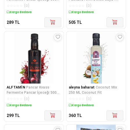
ML
Litre (DİET DESTEK Ü
☆
☆
☆
☆
☆
(
0
)
☆
☆
☆
☆
☆
(
0
)
Kargo Bedava
Kargo Bedava
289
TL
505
TL
ALFTAMİN
Pancar Kvass
aleyna baharat
Coconut Mix
Fermente Pancar İçeceği 500
250 ML Coconut Fit
ML
☆
☆
☆
☆
☆
(
0
)
☆
☆
☆
☆
☆
(
0
)
Kargo Bedava
Kargo Bedava
299
TL
360
TL