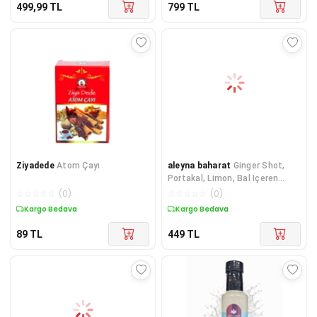
499,99
TL
799
TL
Ziyadede
Atom Çayı
aleyna baharat
Ginger Shot,
Portakal, Limon, Bal Içeren
Doğal Karışım Zencefil S
☆
☆
☆
☆
☆
(
0
)
☆
☆
☆
☆
☆
(
0
)
Kargo Bedava
Kargo Bedava
89
TL
449
TL