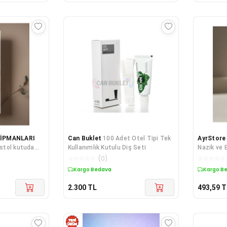
KİPMANLARI
Can Buklet
100 Adet Otel Tipi Tek
AyrStore
istol kutuda
Kullanımlık Kutulu Diş Seti
Nazik ve E
☆
☆
☆
☆
☆
(
0
)
☆
☆
☆
☆
☆
Kargo Bedava
Kargo B
2.300
TL
493,59
T