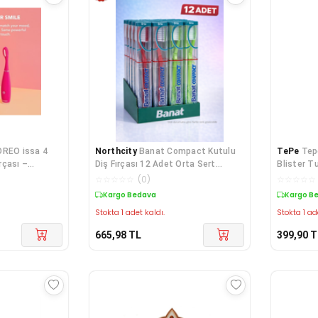
OREO issa 4
Northcity
Banat Compact Kutulu
TePe
Tepe
ırçası –
Diş Fırçası 12 Adet Orta Sert
Blister T
Dostu, 4'ü 1
Standlı Ekonomik Paket - Hijyenik
☆
☆
☆
☆
☆
(
0
)
☆
☆
☆
☆
☆
ve Pratik
Kargo Bedava
Kargo B
Stokta 1 adet kaldı.
Stokta 1 ad
665,98
TL
399,90
T