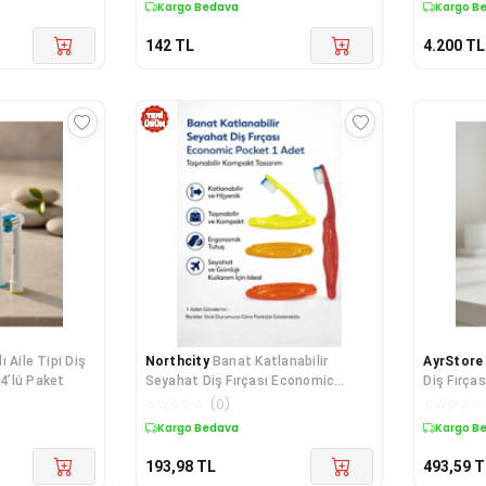
Kargo Bedava
Kargo B
142
TL
4.200
TL
ı Aile Tipi Diş
Northcity
Banat Katlanabilir
AyrStore
 4’lü Paket
Seyahat Diş Fırçası Economic
Diş Fırças
Pocket - Ekonomik, Hijyenik ve
☆
☆
☆
☆
☆
(
0
)
☆
☆
☆
☆
☆
Kompakt Tasarım
Kargo Bedava
Kargo B
193,98
TL
493,59
T