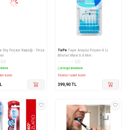
 Diş Fırçası Kapağı - Fırça
TePe
Tepe Arayüz Fırçası 6 Lı
Mor
Blister Mavi 0.6 Mm
(
0
)
☆
☆
☆
☆
☆
(
0
)
edava
Kargo Bedava
et kaldı.
Stokta 1 adet kaldı.
L
399,90
TL