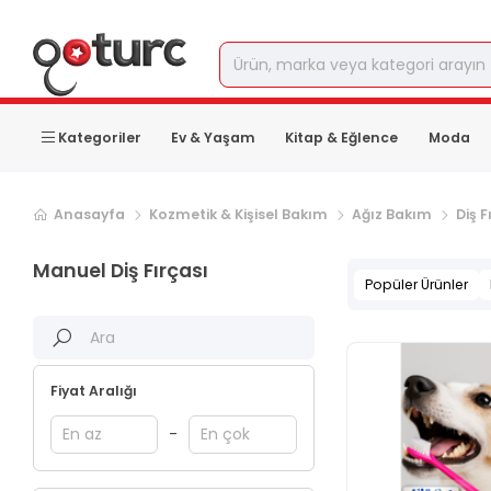
Kategoriler
Ev & Yaşam
Kitap & Eğlence
Moda
Sonraki ürün sayfası, sayfa
2
Anasayfa
Kozmetik & Kişisel Bakım
Ağız Bakım
Diş F
Manuel Diş Fırçası
Popüler Ürünler
Fiyat Aralığı
-