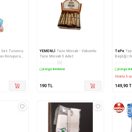
6 Set Turuncu
YEMENLİ
Taze Misvak - Vakumlu
TePe
Tepe
çası Koruyucu
Taze Misvak 5 Adet
Başlığı | 
☆
☆
☆
☆
☆
(
0
)
☆
☆
☆
☆
☆
Kargo Bedava
Kargo B
Stokta 5 ad
190
TL
149,90
T