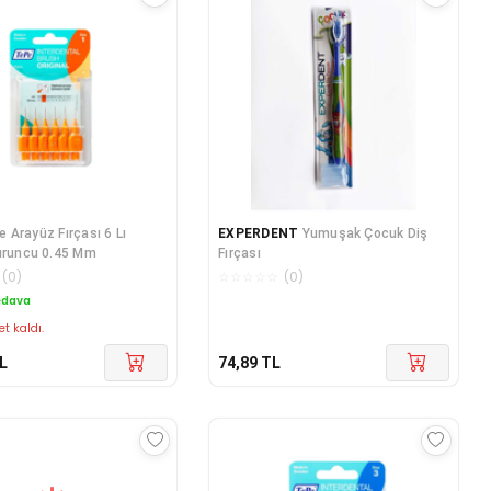
 Arayüz Fırçası 6 Lı
EXPERDENT
Yumuşak Çocuk Diş
uruncu 0.45 Mm
Fırçası
(
0
)
☆
☆
☆
☆
☆
(
0
)
edava
et kaldı.
L
74,89
TL