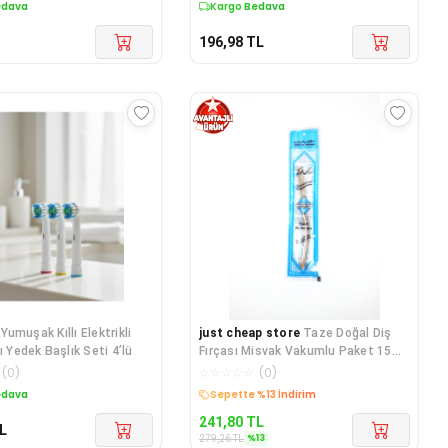
edava
Kargo Bedava
196,98
TL
Yumuşak Kıllı Elektrikli
just cheap store
Taze Doğal Diş
ı Yedek Başlık Seti 4’lü
Fırçası Misvak Vakumlu Paket 15
cm Orta Boy
(
0
)
☆
☆
☆
☆
☆
(
0
)
edava
Kargo Bedava
241,80
TL
L
%
13
279,26
TL