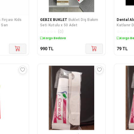
 Fırçası Kids
GEBZE BUKLET
Buklet Diş Bakım
Dental Al
 Sarı
Seti Kutulu x 50 Adet
Katlanır D
☆
☆
☆
☆
☆
(
0
)
☆
☆
☆
☆
☆
Kargo Bedava
Kargo B
990
TL
79
TL