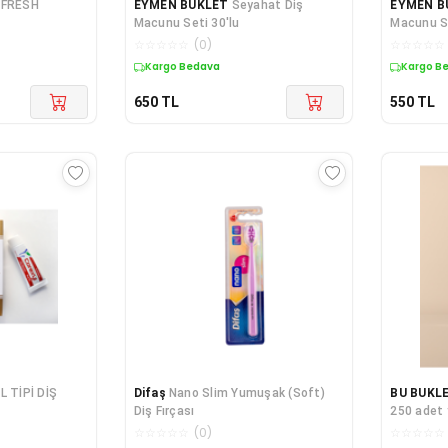
 FRESH
EYMEN BUKLET
Seyahat Diş
EYMEN B
Macunu Seti 30'lu
Macunu Se
☆
☆
☆
☆
☆
(
0
)
☆
☆
☆
☆
☆
Kargo Bedava
Kargo B
650
TL
550
TL
L TİPİ DİŞ
Difaş
Nano Slim Yumuşak (Soft)
BU BUKL
Diş Fırçası
250 adet y
diş bakım
☆
☆
☆
☆
☆
(
0
)
☆
☆
☆
☆
☆