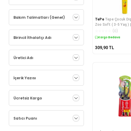
Bakım Talimatları (Genel)
TePe
Tepe Çocuk Diş
Zoo Soft ( 3-5 Yaş ) |
☆
☆
☆
☆
☆
(
0
)
Birincil İthalatçı Adı
Kargo Bedava
309,90
TL
Üretici Adı
İçerik Yazısı
Ücretsiz Kargo
Satıcı Puanı