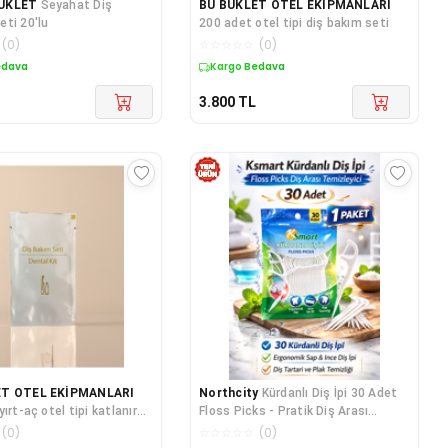
UKLET
Seyahat Diş
BU BUKLET OTEL EKİPMANLARI
ti 20'lu
200 adet otel tipi diş bakım seti
(
0
)
☆
☆
☆
☆
☆
(
0
)
edava
Kargo Bedava
3.800
TL
ET OTEL EKİPMANLARI
Northcity
Kürdanlı Diş İpi 30 Adet
ırt-aç otel tipi katlanır
Floss Picks - Pratik Diş Arası
 seti
Temizleyici
(
0
)
☆
☆
☆
☆
☆
(
0
)