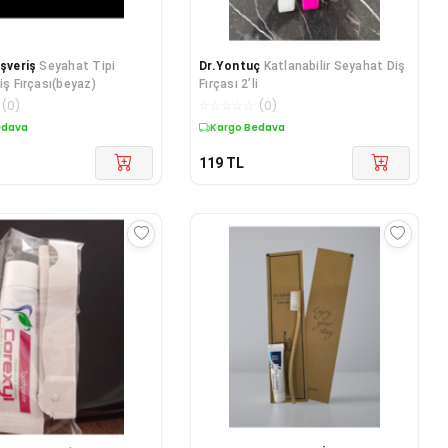
ışveriş
Seyahat Tipi
Dr.Yontuç
Katlanabilir Seyahat Diş
iş Fırçası(beyaz)
Fırçası 2’li
(
0
)
☆
☆
☆
☆
☆
(
0
)
edava
Kargo Bedava
119
TL