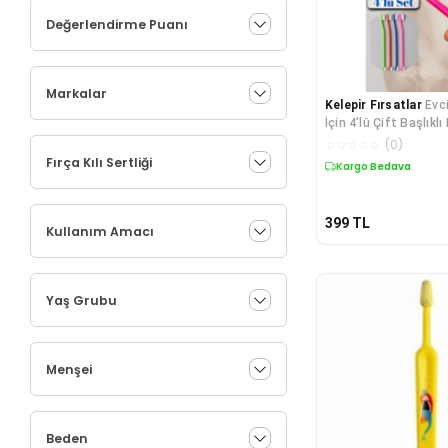
Değerlendirme Puanı
Markalar
Kelepir Fırsatlar
Evc
İçin 4’lü Çift Başlıklı
☆
☆
☆
☆
☆
(
0
)
Fırça Kılı Sertliği
Kargo Bedava
399
TL
Kullanım Amacı
Yaş Grubu
Menşei
Beden