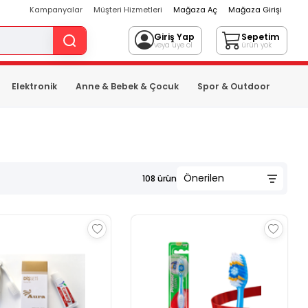
Kampanyalar
Müşteri Hizmetleri
Mağaza Aç
Mağaza Girişi
Giriş Yap
Sepetim
veya üye ol
ürün yok
Elektronik
Anne & Bebek & Çocuk
Spor & Outdoor
108
ürün