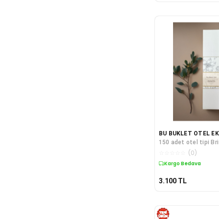
BU BUKLET OTEL E
150 adet otel tipi Br
diş bakım seti
☆
☆
☆
☆
☆
(
0
)
Kargo Bedava
3.100
TL