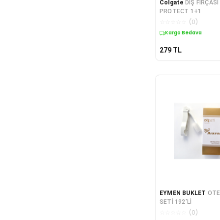
Colgate
DİŞ FIRÇASI
PROTECT 1+1
☆
☆
☆
☆
☆
(
0
)
Kargo Bedava
279
TL
EYMEN BUKLET
OTE
SETİ 192'Lİ
☆
☆
☆
☆
☆
(
0
)