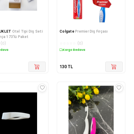
UKLET
Otel Tipi Diş Seti
Colgate
Premier Diş Fırçası
ça 173'lü Paket
(
0
)
☆
☆
☆
☆
☆
(
0
)
edava
Kargo Bedava
130
TL