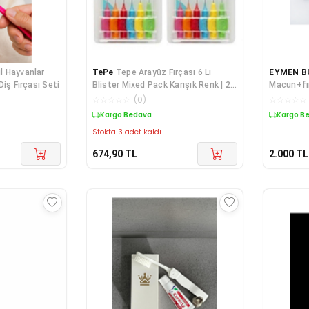
il Hayvanlar
TePe
Tepe Arayüz Fırçası 6 Lı
EYMEN B
 Diş Fırçası Seti
Blister Mixed Pack Karışık Renk | 2
Macun+fır
Adet
☆
☆
☆
☆
☆
(
0
)
☆
☆
☆
☆
☆
Kargo Bedava
Kargo B
Stokta 3 adet kaldı.
674,90
TL
2.000
TL