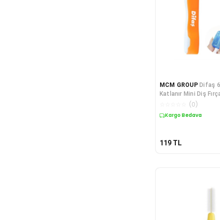
MCM GROUP
Difaş 
Katlanır Mini Diş Fır
Set 715778
☆
☆
☆
☆
☆
(
0
)
Kargo Bedava
119
TL