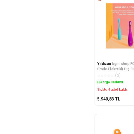
Yıldızan
bgm shop F
Smile Elektrikli Diş F
Kompakt ve Seyahat 
☆
☆
☆
☆
☆
(
0
)
Arada Hibrit Fı
Kargo Bedava
Stokta 4 adet kaldı.
5.949,83
TL