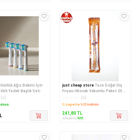
Günlük Ağız Bakımı İçin
just cheap store
Taze Doğal Diş
tkili Yedek Başlık Seti
Fırçası Misvak Vakumlu Paket 20
cm Büyük Boy
(
0
)
☆
☆
☆
☆
☆
(
0
)
edava
Kargo Bedava
241,80
TL
L
%
13
279,26
TL