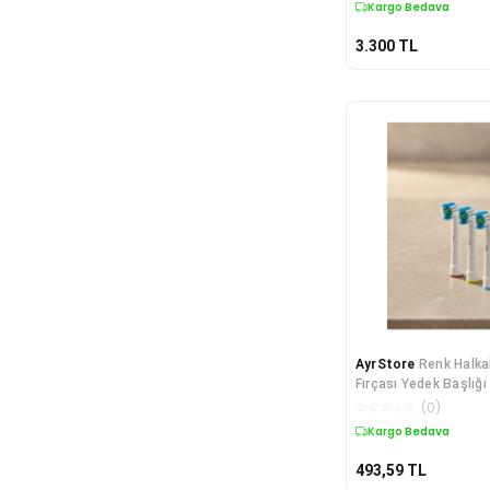
Kargo Bedava
3.300
TL
AyrStore
Renk Halkal
Fırçası Yedek Başlığı
☆
☆
☆
☆
☆
(
0
)
Kargo Bedava
493,59
TL