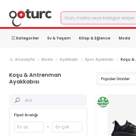
Kategoriler
Ev & Yaşam
Kitap & Eğlence
Moda
Sonraki ürün sayfası, sayfa
2
Anasayfa
Moda
Ayakkabı
Spor Ayakkabı
Koşu &
Koşu & Antrenman
Popüler Ürünler
Ayakkabısı
Fiyat Aralığı
-