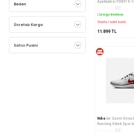
Ayakkabısı FD8315-1
Beden
☆
☆
☆
☆
☆
(
0
)
Kargo Bedava
Stokta 1 adet kaldı.
Ücretsiz Kargo
11.899
TL
Satıcı Puanı
Nike
Air Zoom Struc
Running Erkek Spor 
DJ7883-106
☆
☆
☆
☆
☆
(
0
)