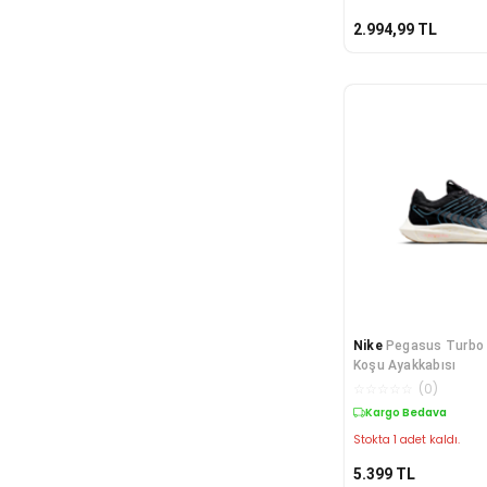
2.994,99
TL
Nike
Pegasus Turbo 
Koşu Ayakkabısı
☆
☆
☆
☆
☆
(
0
)
Kargo Bedava
Stokta 1 adet kaldı.
5.399
TL