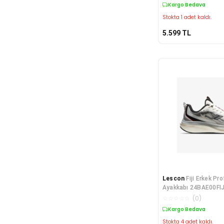
Kargo Bedava
Stokta 1 adet kaldı.
5.599
TL
Lescon
Fiji Erkek P
Ayakkabı 24BAE00FI
☆
☆
☆
☆
☆
(
0
)
Kargo Bedava
Stokta 4 adet kaldı.