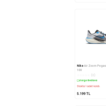
Nike
Air Zoom Pega
100
☆
☆
☆
☆
☆
(
0
)
Kargo Bedava
Stokta 1 adet kaldı.
5.199
TL