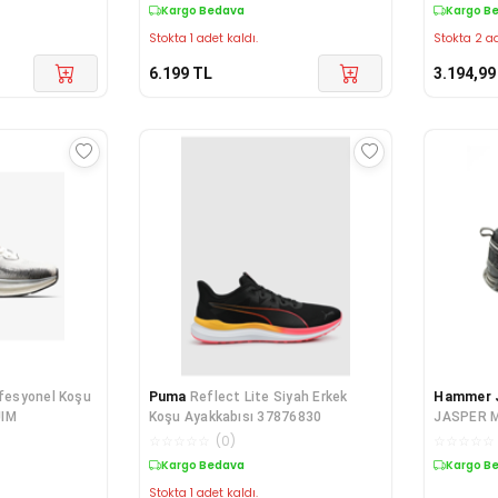
Kargo Bedava
Kargo B
Stokta 1 adet kaldı.
Stokta 2 ad
6.199
TL
3.194,99
rofesyonel Koşu
Puma
Reflect Lite Siyah Erkek
Hammer 
JIM
Koşu Ayakkabısı 37876830
JASPER M
☆
☆
☆
☆
☆
(
0
)
☆
☆
☆
☆
☆
Kargo Bedava
Kargo B
Stokta 1 adet kaldı.