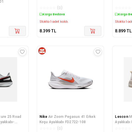
01
☆
☆
☆
☆
☆
(
0
)
☆
☆
☆
☆
☆
Kargo Bedava
Kargo B
Stokta 1 adet kaldı.
Stokta 1 ad
8.399
TL
8.899
TL
ture 25 Road
Nike
Air Zoom Pegasus 41 Erkek
Lescon
M
Ayakkabı-
Koşu Ayakkabı FD2722-108
Ayakkabı
☆
☆
☆
☆
☆
(
0
)
☆
☆
☆
☆
☆