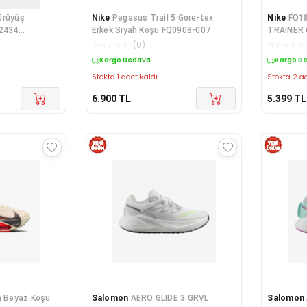
ürüyüş
Nike
Pegasus Trail 5 Gore-tex
Nike
FQ1
 2434
Erkek Siyah Koşu FQ0908-007
TRAINER 
☆
☆
☆
☆
☆
(
0
)
☆
☆
☆
☆
☆
Kargo Bedava
Kargo B
Stokta 1 adet kaldı.
Stokta 2 ad
6.900
TL
5.399
TL
n Beyaz Koşu
Salomon
AERO GLIDE 3 GRVL
Salomon