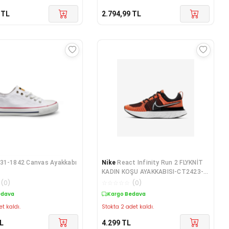
TL
2.794,99
TL
31-1842 Canvas Ayakkabı
Nike
React Infinity Run 2 FLYKNİT
KADIN KOŞU AYAKKABISI-CT2423-
800
(
0
)
☆
☆
☆
☆
☆
(
0
)
edava
Kargo Bedava
et kaldı.
Stokta 2 adet kaldı.
L
4.299
TL