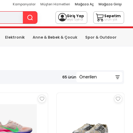
Kampanyalar
Müşteri Hizmetleri
Mağaza Aç
Mağaza Girişi
Giriş Yap
Sepetim
veya üye ol
ürün yok
Elektronik
Anne & Bebek & Çocuk
Spor & Outdoor
65
ürün