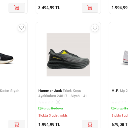
3.494,99
TL
1.994,99
Kadın Siyah
Hammer Jack
Erkek Koşu
M.P.
Mp 2
Ayakkabısı 24817 - Siyah - 41
☆
☆
☆
☆
☆
(
0
)
☆
☆
☆
☆
☆
Kargo Bedava
Kargo B
Stokta 3 adet kaldı.
Stokta 1 ad
1.994,99
TL
679,08
T