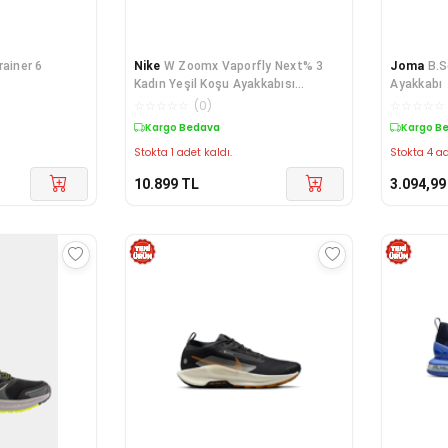
rainer 6
Nike
W Zoomx Vaporfly Next% 3
Joma
B.S
Kadın Yeşil Koşu Ayakkabısı
Ayakkabı
DV4130-700
☆
☆
☆
☆
☆
(
0
)
☆
☆
☆
☆
☆
Kargo Bedava
Kargo B
Stokta 1 adet kaldı.
Stokta 4 ad
10.899
TL
3.094,99