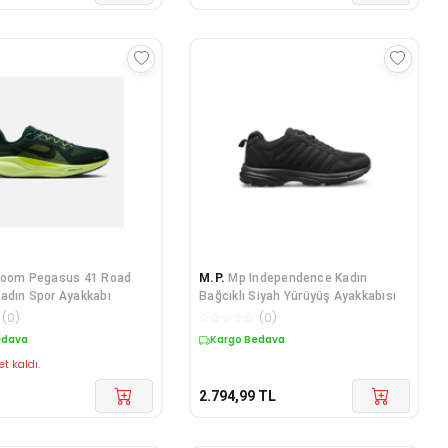
Zoom Pegasus 41 Road
M.P.
Mp Independence Kadın
adın Spor Ayakkabı
Bağcıklı Siyah Yürüyüş Ayakkabısı
(
0
)
☆
☆
☆
☆
☆
(
0
)
edava
Kargo Bedava
et kaldı.
2.794,99
TL