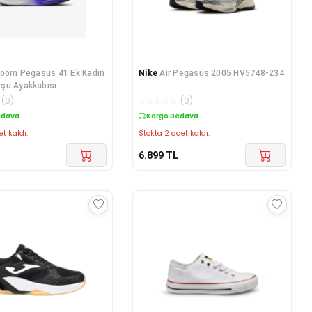
Zoom Pegasus 41 Ek Kadın
Nike
Air Pegasus 2005 HV5748-234
şu Ayakkabısı
(
0
)
☆
☆
☆
☆
☆
(
0
)
edava
Kargo Bedava
et kaldı.
Stokta 2 adet kaldı.
6.899
TL