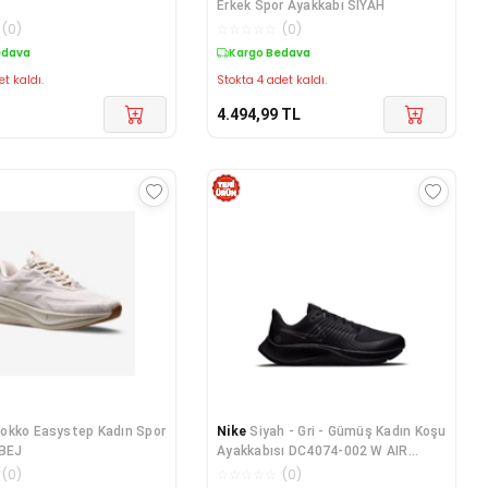
Erkek Spor Ayakkabı SİYAH
(
0
)
☆
☆
☆
☆
☆
(
0
)
edava
Kargo Bedava
et kaldı.
Stokta 4 adet kaldı.
4.494,99
TL
okko Easystep Kadın Spor
Nike
Siyah - Gri - Gümüş Kadın Koşu
 BEJ
Ayakkabısı DC4074-002 W AIR
ZOOM PEG 38 SHIELD
(
0
)
☆
☆
☆
☆
☆
(
0
)