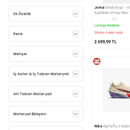
Joma
Erkek Koşu - Y
Ayakkabı Vitaly Men
Ek Özellik
Rvıtaw2434
☆
☆
☆
☆
☆
(
0
)
Kargo Bedava
Stokta 4 adet kaldı.
Renk
2.699,99
TL
Menşei
İç Astar & İç Taban Materyali
Alt Taban Materyali
Materyal Bileşeni
Nike
Alphafly 3 Kadı