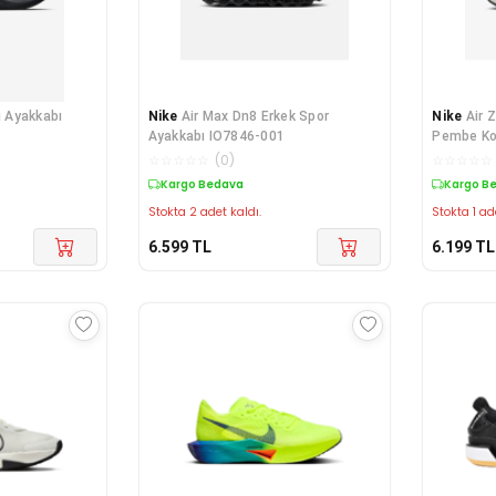
 Ayakkabı
Nike
Air Max Dn8 Erkek Spor
Nike
Air 
Ayakkabı IO7846-001
Pembe Ko
☆
☆
☆
☆
☆
(
0
)
☆
☆
☆
☆
☆
Kargo Bedava
Kargo B
Stokta 2 adet kaldı.
Stokta 1 ad
6.599
TL
6.199
TL