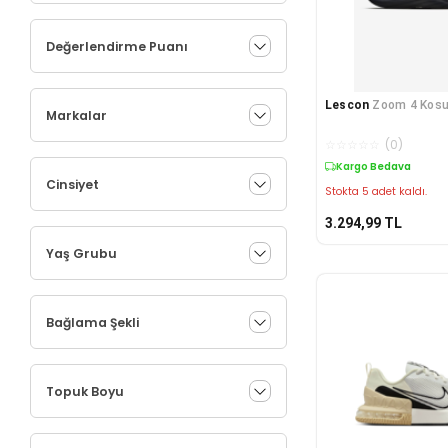
Değerlendirme Puanı
Lescon
Zoom 4 Kosu
Markalar
☆
☆
☆
☆
☆
(
0
)
Kargo Bedava
Cinsiyet
Stokta 5 adet kaldı.
3.294,99
TL
Yaş Grubu
Bağlama Şekli
Topuk Boyu