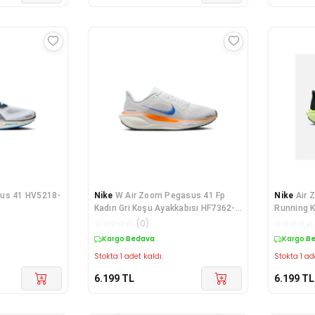
sus 41 HV5218-
Nike
W Air Zoom Pegasus 41 Fp
Nike
Air 
Kadın Gri Koşu Ayakkabısı HF7362-
Running K
900
☆
☆
☆
☆
☆
(
0
)
☆
☆
☆
☆
☆
Kargo Bedava
Kargo B
Stokta 1 adet kaldı.
Stokta 1 ad
6.199
TL
6.199
TL