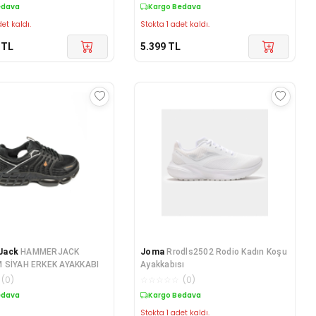
edava
Kargo Bedava
et kaldı.
Stokta 1 adet kaldı.
TL
5.399
TL
Jack
HAMMERJACK
Joma
Rrodls2502 Rodio Kadın Koşu
 SİYAH ERKEK AYAKKABI
Ayakkabısı
(
0
)
☆
☆
☆
☆
☆
(
0
)
edava
Kargo Bedava
Stokta 1 adet kaldı.