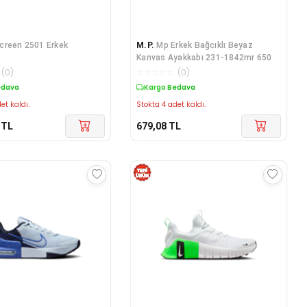
creen 2501 Erkek
M.P.
Mp Erkek Bağcıklı Beyaz
Kanvas Ayakkabı 231-1842mr 650
(
0
)
☆
☆
☆
☆
☆
(
0
)
edava
Kargo Bedava
et kaldı.
Stokta 4 adet kaldı.
TL
679,08
TL