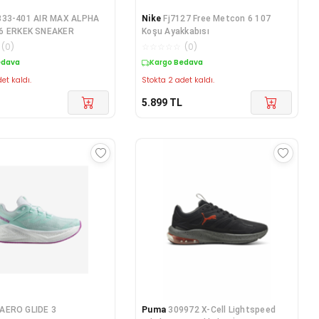
833-401 AIR MAX ALPHA
Nike
Fj7127 Free Metcon 6 107
6 ERKEK SNEAKER
Koşu Ayakkabısı
(
0
)
☆
☆
☆
☆
☆
(
0
)
edava
Kargo Bedava
et kaldı.
Stokta 2 adet kaldı.
5.899
TL
AERO GLIDE 3
Puma
309972 X-Cell Lightspeed