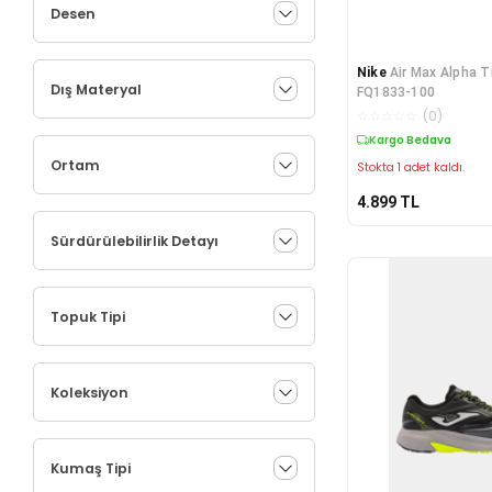
Desen
Nike
Air Max Alpha T
Dış Materyal
FQ1833-100
☆
☆
☆
☆
☆
(
0
)
Kargo Bedava
Ortam
Stokta 1 adet kaldı.
4.899
TL
Sürdürülebilirlik Detayı
Topuk Tipi
Koleksiyon
Kumaş Tipi