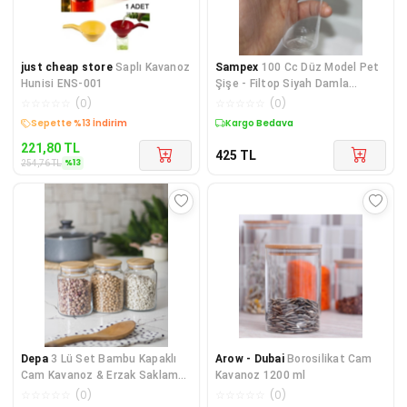
just cheap store
Saplı Kavanoz
Sampex
100 Cc Düz Model Pet
Hunisi ENS-001
Şişe - Filtop Siyah Damla
Kapaklı - 100 ml Boş Pet Şişe
☆
☆
☆
☆
☆
(
0
)
☆
☆
☆
☆
☆
(
0
)
(50 ADET)
Sepette %13 İndirim
Kargo Bedava
221,80
TL
425
TL
%
13
254,76
TL
Depa
3 Lü Set Bambu Kapaklı
Arow - Dubai
Borosilikat Cam
Cam Kavanoz & Erzak Saklama
Kavanoz 1200 ml
Kabı 800 ml Orta Boy ( Vakum
☆
☆
☆
☆
☆
(
0
)
☆
☆
☆
☆
☆
(
0
)