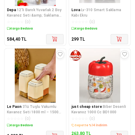
Depa
12'li Barok Yuvarlak 2 Boy
Lova
Lv-310 Smart Saklama
Kavanoz Seti &amp; Saklama
Kabı Ekru
Kabı &amp; Erzak Kabı 6*500
☆
☆
☆
☆
☆
(
0
)
☆
☆
☆
☆
☆
(
0
)
ML,6*250 ML)
Kargo Bedava
Kargo Bedava
584,40
TL
299
TL
Le Paon
3’lü Tuşlu Vakumlu
just cheap store
Biber Desenli
Kavanoz Seti 1800 ml – 1500
Kavanoz 1000 Cc BD1000
ml – 1300 ml Hava Geçirmez
☆
☆
☆
☆
☆
(
0
)
☆
☆
☆
☆
☆
(
0
)
Saklama Kabı
Kargo Bedava
Sepette %14 İndirim
263,80
TL