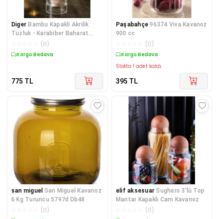
Diger
Bambu Kapaklı Akrilik
Paşabahçe
96374 Viva Kavanoz
Tuzluk - Karabiber Baharat
900 cc
Değirmeni
☆
☆
☆
☆
☆
(
0
)
☆
☆
☆
☆
☆
(
0
)
Kargo Bedava
Kargo Bedava
Stokta 1 adet kaldı.
775
TL
395
TL
san miguel
San Miguel Kavanoz
elif aksesuar
Sughero 3'lü Top
6 Kg Turuncu 5797d Db48
Mantar Kapaklı Cam Kavanoz
☆
☆
☆
☆
☆
(
0
)
☆
☆
☆
☆
☆
(
0
)