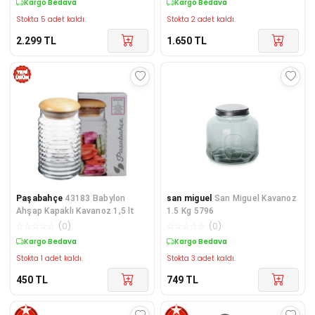
Kargo Bedava
Kargo Bedava
Stokta 5 adet kaldı.
Stokta 2 adet kaldı.
2.299
TL
1.650
TL
Paşabahçe
43183 Babylon
san miguel
San Miguel Kavanoz
Ahşap Kapaklı Kavanoz 1,5 lt
1.5 Kg 5796
☆
☆
☆
☆
☆
(
0
)
☆
☆
☆
☆
☆
(
0
)
Kargo Bedava
Kargo Bedava
Stokta 1 adet kaldı.
Stokta 3 adet kaldı.
450
TL
749
TL