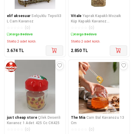
elif aksesuar
Selçuklu Tepsili3
Vitale
Yaprak Kapaklı Mozaik
L Cam Kavanoz
Küp Kapaklı Kavanoz
10*10*15cm
☆
☆
☆
☆
☆
(
0
)
☆
☆
☆
☆
☆
(
0
)
Kargo Bedava
Kargo Bedava
Stokta 2 adet kaldı.
Stokta 2 adet kaldı.
3.674
TL
2.850
TL
just cheap store
Çilek Desenli
The Mia
Cam Bal Kavanozu 13
Kavanoz 1 Adet 425 Cc CK425
Cm
☆
☆
☆
☆
☆
(
0
)
☆
☆
☆
☆
☆
(
0
)