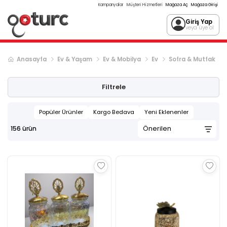
Kampanyalar
Müşteri Hizmetleri
Mağaza Aç
Mağaza Girişi
Giriş Yap
veya üye ol
Anasayfa
Ev & Yaşam
Ev & Mobilya
Ev
Sofra & Mutfak
Sonraki ürün sayfası, sayfa
2
Filtrele
Popüler Ürünler
Kargo Bedava
Yeni Eklenenler
156
ürün