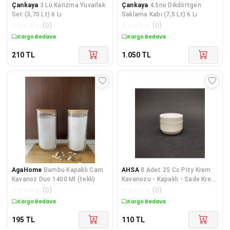
Çankaya
3 Lü Karizma Yuvarlak
Çankaya
4.5no Dikdörtgen
Set (3,70 Lt) 6 Lı
Saklama Kabı (7,5 Lt) 6 Lı
☆
☆
☆
☆
☆
(
0
)
☆
☆
☆
☆
☆
(
0
)
Kargo Bedava
Kargo Bedava
210
TL
1.050
TL
AgaHome
Bambu Kapaklı Cam
AHSA
8 Adet 25 Cc Pity Krem
Kavanoz Duo 1400 Ml (tekli)
Kavanozu - Kapaklı - Sade Krem
Kutusu
☆
☆
☆
☆
☆
(
0
)
☆
☆
☆
☆
☆
(
0
)
Kargo Bedava
Kargo Bedava
195
TL
110
TL