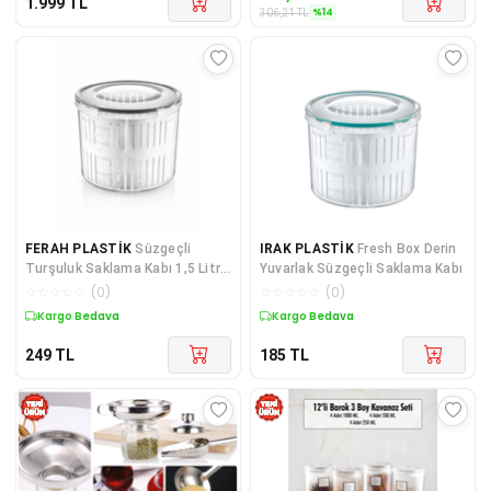
1.999
TL
%
14
306,21
TL
FERAH PLASTİK
Süzgeçli
IRAK PLASTİK
Fresh Box Derin
Turşuluk Saklama Kabı 1,5 Litre
Yuvarlak Süzgeçli Saklama Kabı
– Süzmeli Turşu Kabı,
☆
☆
☆
☆
☆
(
0
)
☆
☆
☆
☆
☆
(
0
)
Salamura & Zeytin Saklama
Kargo Bedava
Kargo Bedava
Kutusu,
249
TL
185
TL