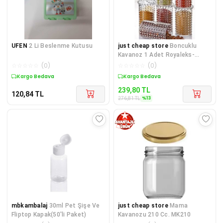
UFEN
2 Li Beslenme Kutusu
just cheap store
Boncuklu
Kavanoz 1 Adet Royaleks-
82938
☆
☆
☆
☆
☆
(
0
)
☆
☆
☆
☆
☆
(
0
)
Kargo Bedava
Sepette %13 İndirim
239,80
TL
120,84
TL
%
13
276,81
TL
mbkambalaj
30ml Pet Şişe Ve
just cheap store
Mama
Fliptop Kapak(50'li Paket)
Kavanozu 210 Cc. MK210