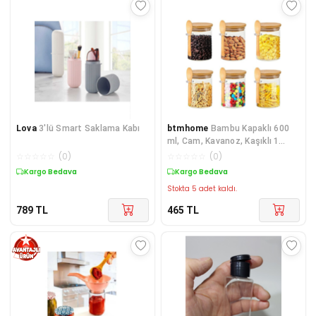
Lova
3'lü Smart Saklama Kabı
btmhome
Bambu Kapaklı 600
ml, Cam, Kavanoz, Kaşıklı 1
Adet
☆
☆
☆
☆
☆
(
0
)
☆
☆
☆
☆
☆
(
0
)
Kargo Bedava
Kargo Bedava
Stokta 5 adet kaldı.
789
TL
465
TL