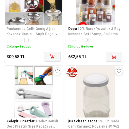
Paslanmaz Çelik Geniş Ağızlı
Depa
12'li Barok Yuvarlak 3 Boy
Kavanoz Hunisi - Saplı Reçel ve
Kavanoz Seti &amp; Saklama
Sos Dolum Hunisi
Kabı &amp; Erzak Kabı (4*1000
☆
☆
☆
☆
☆
(
0
)
☆
☆
☆
☆
☆
(
0
)
ML, 4*500 ML,4*250 ML)
Kargo Bedava
Kargo Bedava
309,58
TL
632,55
TL
Kelepir Fırsatlar
1 Adet Renkli
just cheap store
190 Cc Sade
Sert Plastik Şişe Kapağı ve
Cam Kavanoz Royaleks-81962