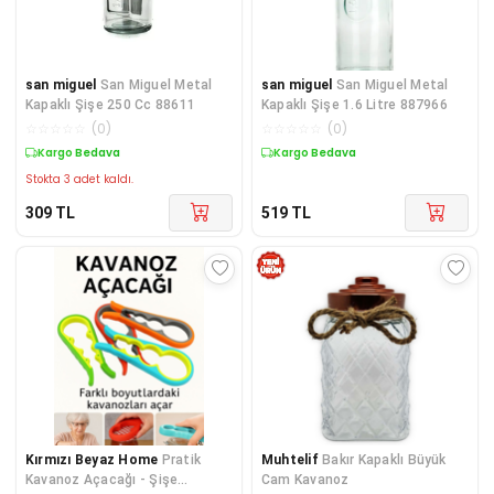
san miguel
San Miguel Metal
san miguel
San Miguel Metal
Kapaklı Şişe 250 Cc 88611
Kapaklı Şişe 1.6 Litre 887966
☆
☆
☆
☆
☆
(
0
)
☆
☆
☆
☆
☆
(
0
)
Kargo Bedava
Kargo Bedava
Stokta 3 adet kaldı.
309
TL
519
TL
Kırmızı Beyaz Home
Pratik
Muhtelif
Bakır Kapaklı Büyük
Kavanoz Açacağı - Şişe
Cam Kavanoz