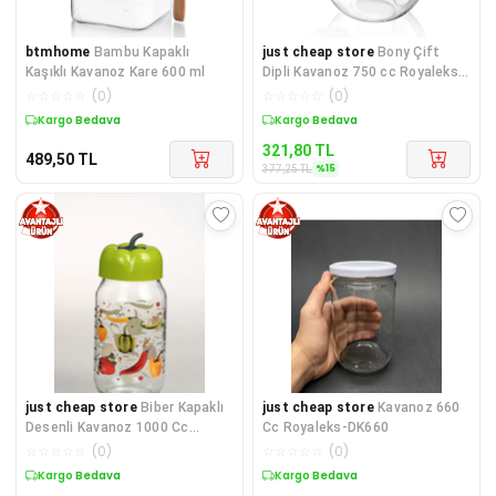
btmhome
Bambu Kapaklı
just cheap store
Bony Çift
Kaşıklı Kavanoz Kare 600 ml
Dipli Kavanoz 750 cc Royaleks-
C-00224
☆
☆
☆
☆
☆
(
0
)
☆
☆
☆
☆
☆
(
0
)
Kargo Bedava
Sepette %15 İndirim
321,80
TL
489,50
TL
%
15
377,25
TL
just cheap store
Biber Kapaklı
just cheap store
Kavanoz 660
Desenli Kavanoz 1000 Cc
Cc Royaleks-DK660
Royaleks-BKD1000
☆
☆
☆
☆
☆
(
0
)
☆
☆
☆
☆
☆
(
0
)
Sepette %14 İndirim
Sepette %14 İndirim