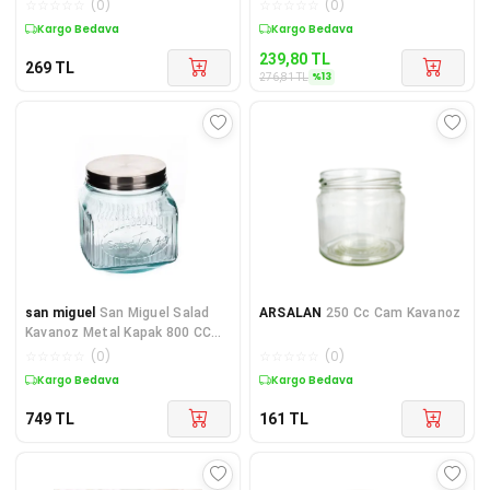
☆
☆
☆
☆
☆
(
0
)
☆
☆
☆
☆
☆
(
0
)
Kargo Bedava
Sepette %13 İndirim
239,80
TL
269
TL
%
13
276,81
TL
san miguel
San Miguel Salad
ARSALAN
250 Cc Cam Kavanoz
Kavanoz Metal Kapak 800 CC
4830
☆
☆
☆
☆
☆
(
0
)
☆
☆
☆
☆
☆
(
0
)
Kargo Bedava
Kargo Bedava
749
TL
161
TL