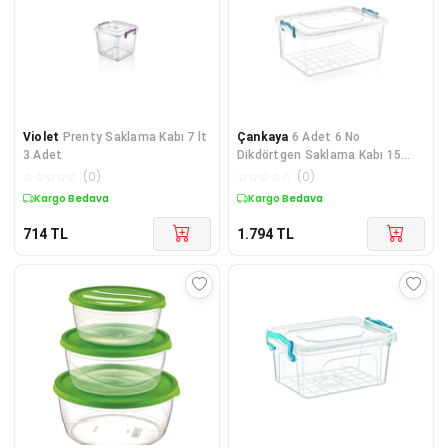
Violet
Prenty Saklama Kabı 7 lt
Çankaya
6 Adet 6 No
3 Adet
Dikdörtgen Saklama Kabı 15
Litre Rnl85822681
☆
☆
☆
☆
☆
(
0
)
☆
☆
☆
☆
☆
(
0
)
Kargo Bedava
Kargo Bedava
714
TL
1.794
TL