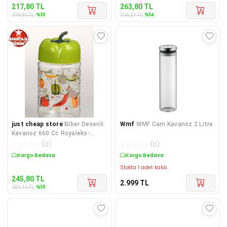
217,80
TL
263,80
TL
%
13
%
14
249,86
TL
306,21
TL
just cheap store
Biber Desenli
Wmf
WMF Cam Kavanoz 2 Litre
Kavanoz 660 Cc Royaleks-
BD660
☆
☆
☆
☆
☆
(
0
)
☆
☆
☆
☆
☆
(
0
)
Sepette %13 İndirim
Kargo Bedava
Stokta 1 adet kaldı.
245,80
TL
2.999
TL
%
13
284,16
TL