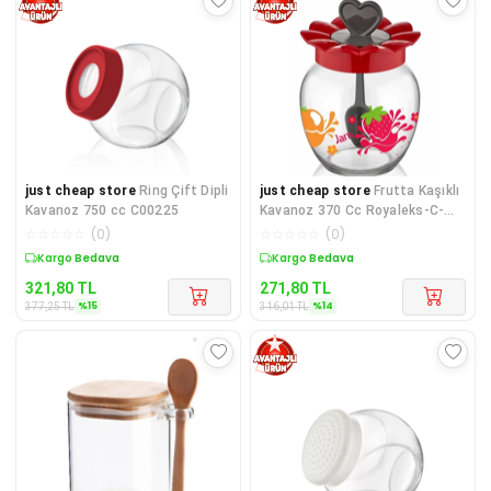
just cheap store
Ring Çift Dipli
just cheap store
Frutta Kaşıklı
Kavanoz 750 cc C00225
Kavanoz 370 Cc Royaleks-C-
00181
☆
☆
☆
☆
☆
(
0
)
☆
☆
☆
☆
☆
(
0
)
Sepette %15 İndirim
Sepette %14 İndirim
321,80
TL
271,80
TL
%
15
%
14
377,25
TL
316,01
TL