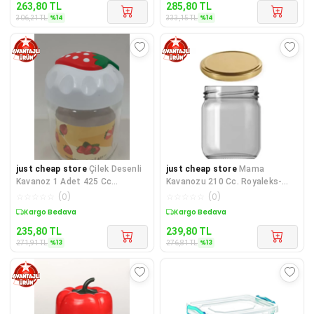
263,80
TL
285,80
TL
%
14
%
14
306,21
TL
333,15
TL
just cheap store
Çilek Desenli
just cheap store
Mama
Kavanoz 1 Adet 425 Cc
Kavanozu 210 Cc. Royaleks-
Royaleks-CK425
MK210
☆
☆
☆
☆
☆
(
0
)
☆
☆
☆
☆
☆
(
0
)
Sepette %13 İndirim
Sepette %13 İndirim
235,80
TL
239,80
TL
%
13
%
13
271,91
TL
276,81
TL