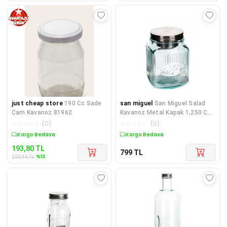
just cheap store
190 Cc Sade
san miguel
San Miguel Salad
Cam Kavanoz 81962
Kavanoz Metal Kapak 1,250 CC
4831
☆
☆
☆
☆
☆
(
0
)
☆
☆
☆
☆
☆
(
0
)
Sepette %12 İndirim
Kargo Bedava
193,80
TL
799
TL
%
12
220,46
TL