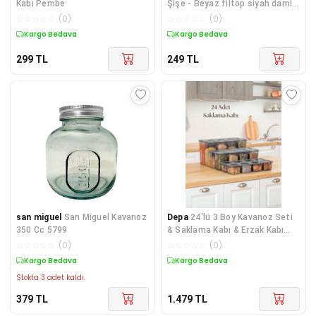
Kabı Pembe
Şişe - Beyaz filtop siyah damla
Kapaklı - 100 Ml Boş Pet Şişe
☆
☆
☆
☆
☆
(
0
)
☆
☆
☆
☆
☆
(
0
)
(20 Adet)
Kargo Bedava
Kargo Bedava
299
TL
249
TL
san miguel
San Miguel Kavanoz
Depa
24'lü 3 Boy Kavanoz Seti
350 Cc 5799
& Saklama Kabı & Erzak Kabı
8x650/1300/1900 Ml (40 Lı
☆
☆
☆
☆
☆
(
0
)
☆
☆
☆
☆
☆
(
0
)
Etiket Hediyeli)
Kargo Bedava
Kargo Bedava
Stokta 3 adet kaldı.
379
TL
1.479
TL