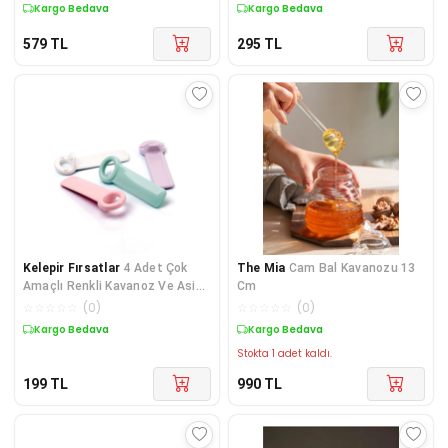
Kapak )
Kargo Bedava
Kargo Bedava
579
TL
295
TL
Kelepir Fırsatlar
4 Adet Çok
The Mia
Cam Bal Kavanozu 13
Amaçlı Renkli Kavanoz Ve Asitli
Cm
Şişe Kapağı Açacağı KPF4T-
☆
☆
☆
☆
☆
(
0
)
☆
☆
☆
☆
☆
(
0
)
78F1
Kargo Bedava
Kargo Bedava
Stokta 1 adet kaldı.
199
TL
990
TL