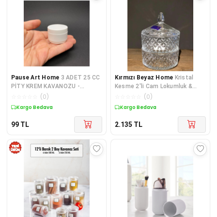
Pause Art Home
3 ADET 25 CC
Kırmızı Beyaz Home
Kristal
PİTY KREM KAVANOZU -
Kesme 2'li Cam Lokumluk &
KAPAKLI - SADE KREM KUTUSU
Şekerlik,baharatlık
☆
☆
☆
☆
☆
(
0
)
☆
☆
☆
☆
☆
(
0
)
- POMAT KUTUSU 3*25ML
Kargo Bedava
Kargo Bedava
99
TL
2.135
TL