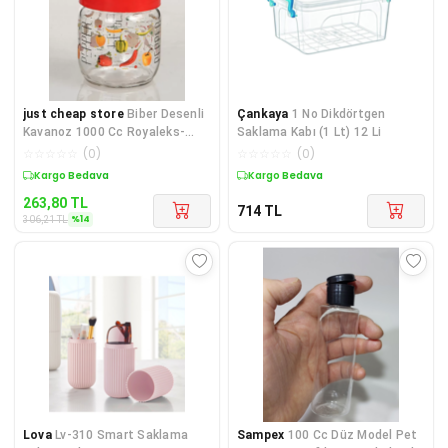
just cheap store
Biber Desenli
Çankaya
1 No Dikdörtgen
Kavanoz 1000 Cc Royaleks-
Saklama Kabı (1 Lt) 12 Li
BD1000
☆
☆
☆
☆
☆
(
0
)
☆
☆
☆
☆
☆
(
0
)
Sepette %14 İndirim
Kargo Bedava
263,80
TL
714
TL
%
14
306,21
TL
Lova
Lv-310 Smart Saklama
Sampex
100 Cc Düz Model Pet