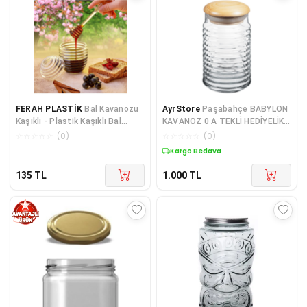
FERAH PLASTİK
Bal Kavanozu
AyrStore
Paşabahçe BABYLON
Kaşıklı - Plastik Kaşıklı Bal
KAVANOZ 0 A TEKLİ HEDİYELİK
Kavanozu Pratik
KUTU
☆
☆
☆
☆
☆
(
0
)
☆
☆
☆
☆
☆
(
0
)
Kargo Bedava
135
TL
1.000
TL