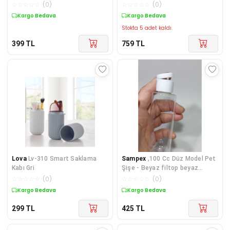
Açacağı - 4 Boy Kapak Açar
☆
☆
☆
☆
☆
(
0
)
☆
☆
☆
☆
☆
(
0
)
Şişe Kavanoz Açacağı 4 Farklı
Kargo Bedava
Kargo Bedava
Boy
Stokta 5 adet kaldı.
399
TL
759
TL
Lova
Lv-310 Smart Saklama
Sampex
,100 Cc Düz Model Pet
Kabı Gri
Şişe - Beyaz filtop beyaz
damla Kapaklı - 100 Ml Boş Pet
☆
☆
☆
☆
☆
(
0
)
☆
☆
☆
☆
☆
(
0
)
Şişe (50 Adet)
Kargo Bedava
Kargo Bedava
299
TL
425
TL