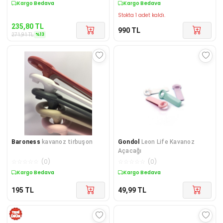
Sepette %13 İndirim
Kargo Bedava
Stokta 1 adet kaldı.
235,80
TL
990
TL
%
13
271,91
TL
Baroness
kavanoz tirbuşon
Gondol
Leon Life Kavanoz
Açacağı
☆
☆
☆
☆
☆
(
0
)
☆
☆
☆
☆
☆
(
0
)
Kargo Bedava
Kargo Bedava
195
TL
49,99
TL