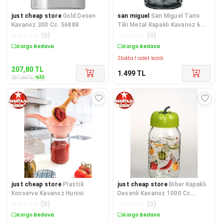
just cheap store
Gold Desen
san miguel
San Miguel Tarro
Kavanoz 300 Cc. 56888
Tiki Metal Kapaklı Kavanoz 6
Litre 813821
☆
☆
☆
☆
☆
(
0
)
☆
☆
☆
☆
☆
(
0
)
Sepette %13 İndirim
Kargo Bedava
Stokta 1 adet kaldı.
207,80
TL
1.499
TL
%
13
237,60
TL
just cheap store
Plastik
just cheap store
Biber Kapaklı
Konserve Kavanoz Hunisi
Desenli Kavanoz 1000 Cc
BKD1000
☆
☆
☆
☆
☆
(
0
)
☆
☆
☆
☆
☆
(
0
)
Sepette %13 İndirim
Sepette %14 İndirim