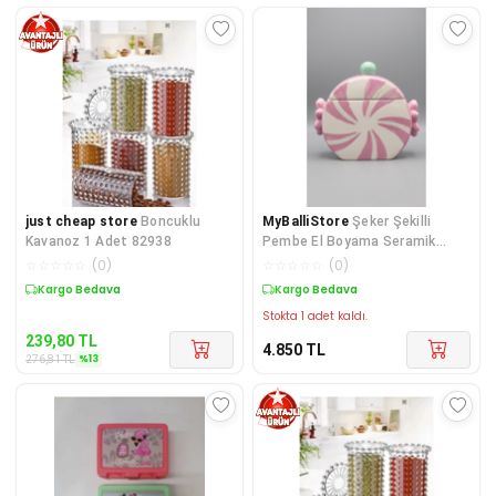
just cheap store
Boncuklu
MyBalliStore
Şeker Şekilli
Kavanoz 1 Adet 82938
Pembe El Boyama Seramik
Kavanoz
☆
☆
☆
☆
☆
(
0
)
☆
☆
☆
☆
☆
(
0
)
Sepette %13 İndirim
Kargo Bedava
Stokta 1 adet kaldı.
239,80
TL
4.850
TL
%
13
276,81
TL