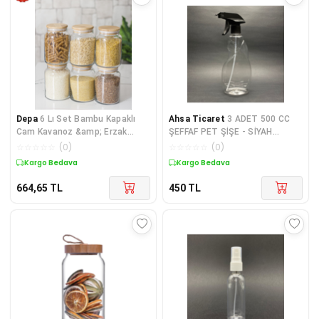
Depa
6 Lı Set Bambu Kapaklı
Ahsa Ticaret
3 ADET 500 CC
Cam Kavanoz &amp; Erzak
ŞEFFAF PET ŞİŞE - SİYAH
Saklama Kabı 800 ml Orta Boy (
KÖPÜK YAPICI TETİK SPREYLİ -
☆
☆
☆
☆
☆
(
0
)
☆
☆
☆
☆
☆
(
0
)
Vakum Kapak )
OTO TEMİZLİK ÜRÜNLERİ İÇİN
Kargo Bedava
Kargo Bedava
664,65
TL
450
TL