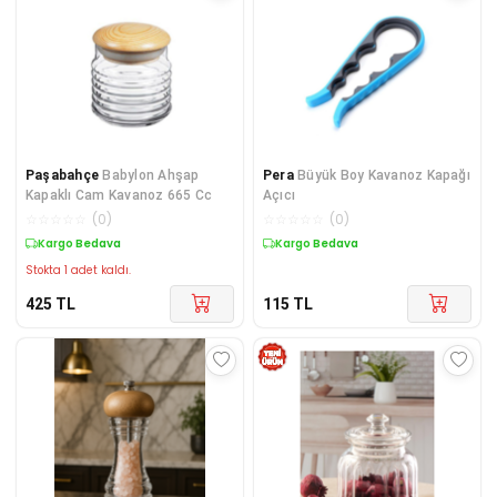
Paşabahçe
Babylon Ahşap
Pera
Büyük Boy Kavanoz Kapağı
Kapaklı Cam Kavanoz 665 Cc
Açıcı
☆
☆
☆
☆
☆
(
0
)
☆
☆
☆
☆
☆
(
0
)
Kargo Bedava
Kargo Bedava
Stokta 1 adet kaldı.
425
TL
115
TL