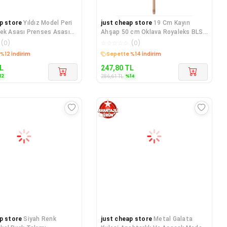
p store
Yıldız Model Peri
just cheap store
19 Cm Kayın
ek Asası Prenses Asası
Ahşap 50 cm Oklava Royaleks BLS-
 Gümüş
9003
(
0
)
☆
☆
☆
☆
☆
(
0
)
edava
Kargo Bedava
L
247,80
TL
12
%
14
286,61
TL
p store
Siyah Renk
just cheap store
Metal Galata