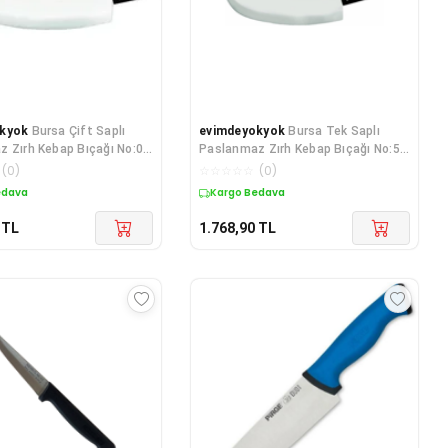
kyok
Bursa Çift Saplı
evimdeyokyok
Bursa Tek Saplı
 Zırh Kebap Bıçağı No:0 -
Paslanmaz Zırh Kebap Bıçağı No:5 -
rTR
55 cm TdrTR
(
0
)
☆
☆
☆
☆
☆
(
0
)
edava
Kargo Bedava
TL
1.768,90
TL