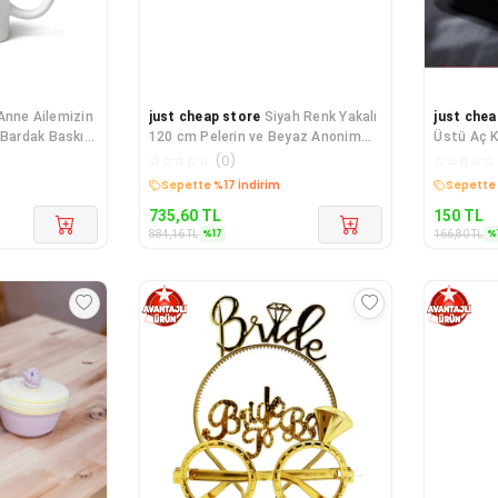
Anne Ailemizin
just cheap store
Siyah Renk Yakalı
just chea
 Bardak Baskılı
120 cm Pelerin ve Beyaz Anonim
Üstü Aç 
Maske
☆
☆
☆
☆
☆
(
0
)
☆
☆
☆
☆
☆
Kargo Bedava
Kargo B
735,60
TL
150
TL
%
17
%
884,16
TL
166,80
TL