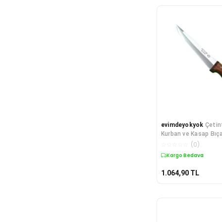
evimdeyokyok
Çetin
Kurban ve Kasap Bıça
cm, Ahşap Gül Sap
☆
☆
☆
☆
☆
(
0
)
Kargo Bedava
1.064,90
TL