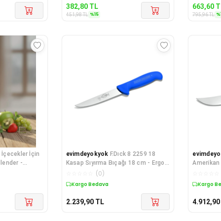
382,80
TL
663,60
T
%
15
%
451,98
TL
795,96
TL
k İçecekler İçin
evimdeyokyok
F.Dıck 8 2259 18
evimdeyo
Blender -
Kasap Sıyırma Bıçağı 18 cm - Ergo
Amerikan 
Grip TdrTR
cm - Ergo
☆
☆
☆
☆
☆
(
0
)
☆
☆
☆
☆
☆
Kargo Bedava
Kargo B
2.239,90
TL
4.912,90