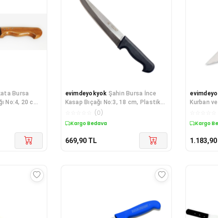
ata Bursa
evimdeyokyok
Şahin Bursa İnce
evimdeyo
ğı No:4, 20 cm
Kasap Bıçağı No:3, 18 cm, Plastik
Kurban ve
Sap TdrTR
No:2, Siy
☆
☆
☆
☆
☆
(
0
)
☆
☆
☆
☆
☆
Kargo Bedava
Kargo B
669,90
TL
1.183,90