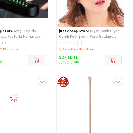
p store
Araç Torpido
just cheap store
Siyah Renk Siyah
Kapa Fosforlu Numaratör
Camlı Kedi Şekilli Parti Gözlüğü
20x11 cm
(
0
)
☆
☆
☆
☆
☆
(
0
)
edava
Kargo Bedava
327,60
TL
10
%
15
384,36
TL