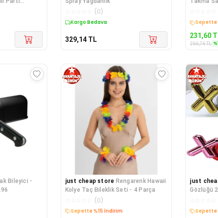
li Parti
Spray Yağdanlık
Takma Sak
☆
☆
☆
☆
☆
(
0
)
☆
☆
☆
☆
☆
Kargo Bedava
Kargo B
231,60
T
329,14
TL
%
266,76
TL
k Bileyici -
just cheap store
Rengarenk Hawaii
just chea
.96
Kolye Taç Bileklik Seti - 4 Parça
Gözlüğü 2
☆
☆
☆
☆
☆
(
0
)
☆
☆
☆
☆
☆
Kargo Bedava
Kargo B