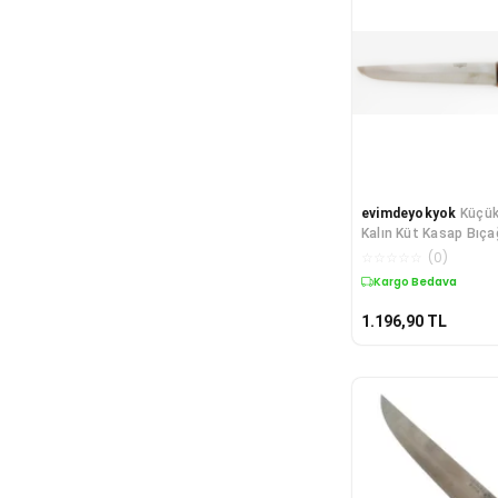
evimdeyokyok
Küçük
Kalın Küt Kasap Bıça
- Ahşap Sap Tdr
☆
☆
☆
☆
☆
(
0
)
Kargo Bedava
1.196,90
TL