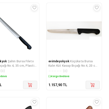
kyok
Şahin Bursa Fileto
evimdeyokyok
Küçükata Bursa
ıçağı No:4, 35 cm, Plastik
Kalın Küt Kasap Bıçağı No:4, 20 cm
R
- Plastik Sap T
(
0
)
☆
☆
☆
☆
☆
(
0
)
edava
Kargo Bedava
L
1.157,90
TL