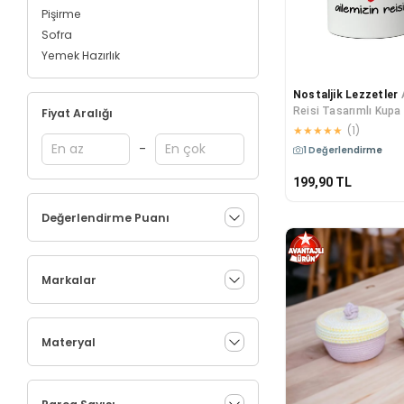
Pişirme
Sofra
Yemek Hazırlık
Nostaljik Lezzetler
Reisi Tasarımlı Kupa
Fiyat Aralığı
Kahve Kupa Bar
★
★
★
★
★
(
1
)
-
Kargo Bedava
199,90
TL
Değerlendirme Puanı
Markalar
Materyal