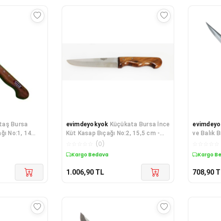
taş Bursa
evimdeyokyok
Küçükata Bursa İnce
evimdeyo
ğı No:1, 14
Küt Kasap Bıçağı No:2, 15,5 cm -
ve Balık B
Ahşap Sap Td
Sap TdrT
☆
☆
☆
☆
☆
(
0
)
☆
☆
☆
☆
☆
Kargo Bedava
Kargo B
1.006,90
TL
708,90
T