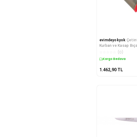
evimdeyokyok
Çetin
Kurban ve Kasap Bıça
Sap TdrTR
☆
☆
☆
☆
☆
(
0
)
Kargo Bedava
1.462,90
TL