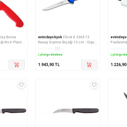
taş Bursa
evimdeyokyok
F.Dıck 8 2368 13
evimdeyo
ğı No:6 Plastik
Kasap Sıyırma Bıçağı 13 cm - Ergo
Paslanmaz
Grip TdrTR
25 cm Td
☆
☆
☆
☆
☆
(
0
)
☆
☆
☆
☆
☆
Kargo Bedava
Kargo B
1.943,90
TL
1.226,90