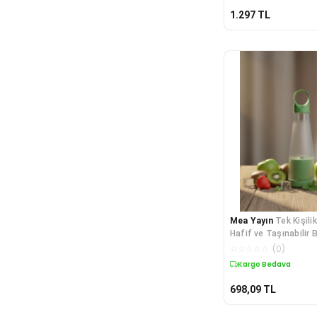
1.297
TL
Mea Yayın
Tek Kişili
Hafif ve Taşınabilir 
Lisinya
☆
☆
☆
☆
☆
(
0
)
Kargo Bedava
698,09
TL