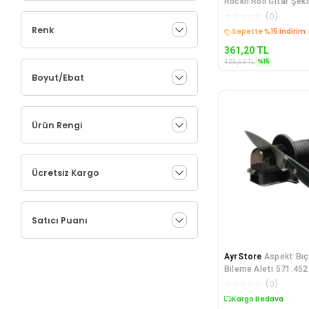
Rockn Roll Gitar Şekil
Gözlüğü 15x15 cm
☆
☆
☆
☆
☆
(
0
)
Renk
Kargo Bedava
361,20
TL
%
15
425,52
TL
Boyut/Ebat
Ürün Rengi
Ücretsiz Kargo
Satıcı Puanı
AyrStore
Aspekt Bıça
Bileme Aleti 571.452
☆
☆
☆
☆
☆
(
0
)
Kargo Bedava