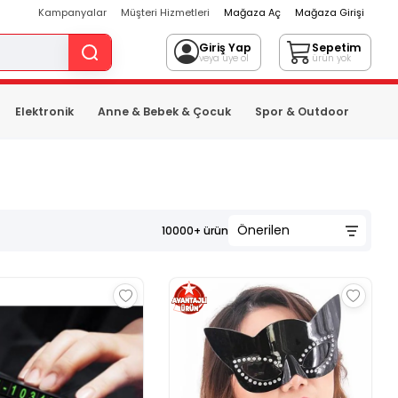
Kampanyalar
Müşteri Hizmetleri
Mağaza Aç
Mağaza Girişi
Giriş Yap
Sepetim
veya üye ol
ürün yok
Elektronik
Anne & Bebek & Çocuk
Spor & Outdoor
10000+
ürün