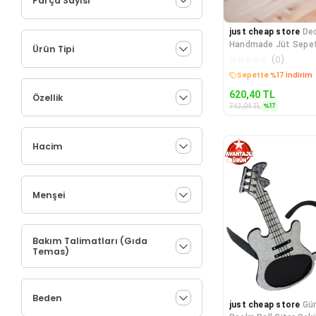
Parça Sayısı
just cheap store
De
Handmade Jüt Sepet 
Ürün Tipi
Takım Lila Kapaklı
☆
☆
☆
☆
☆
(
0
)
Kargo Bedava
620,40
TL
Özellik
%
17
743,04
TL
Hacim
Menşei
Bakım Talimatları (Gıda
Temas)
Beden
just cheap store
Gü