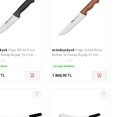
kyok
Pirge 38102 Ecco
evimdeyokyok
Pirge 31064 Rose
 Kasap Bıçağı 16,5 cm -
Kurban ve Kasap Bıçağı 21 cm -
ah Tdr
No:4 Ahşap Sap Td
(
0
)
☆
☆
☆
☆
☆
(
0
)
edava
Kargo Bedava
TL
1.868,90
TL