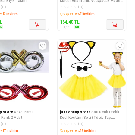
al Bıyık Takımı
Kulesi Anahtarlık Ve Açacak Model
1
(
0
)
☆
☆
☆
☆
☆
(
0
)
edava
Kargo Bedava
L
164,40
TL
13
%
11
184,44
TL
p store
Xoxo Parti
just cheap store
Sarı Renk Etekli
 Renk 2 Adet
Kedi Kostüm Seti (Tütü, Taç,
Papyon, Kuyruk)
(
0
)
☆
☆
☆
☆
☆
(
0
)
edava
Kargo Bedava