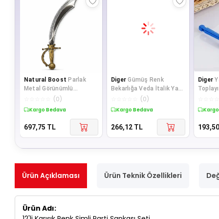
Natural Boost
Parlak
Diger
Gümüş Renk
Diger
Y
Metal Görünümlü
Bekarlığa Veda İtalik Yazı
Toplayı
Eskitme Kabzalı Plastik
Alyanslı Bride Taç
☆
☆
☆
☆
☆
(
0
)
☆
☆
☆
☆
☆
(
0
)
☆
☆
☆
Korsan Kılıcı - 45
Kargo Bedava
Kargo Bedava
Kargo
697,75
TL
266,12
TL
193,5
Ürün Açıklaması
Ürün Teknik Özellikleri
Değ
Ürün Adı:
12'li Karışık Renk Simli Parti Şapkası Seti