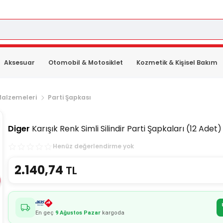
Aksesuar
Otomobil & Motosiklet
Kozmetik & Kişisel Bakım
Malzemeleri
Parti Şapkası
Diger
Karışık Renk Simli Silindir Parti Şapkaları (12 Adet)
Henüz değerlendirme yok
2.140,74
TL
En geç
9 Ağustos Pazar
kargoda