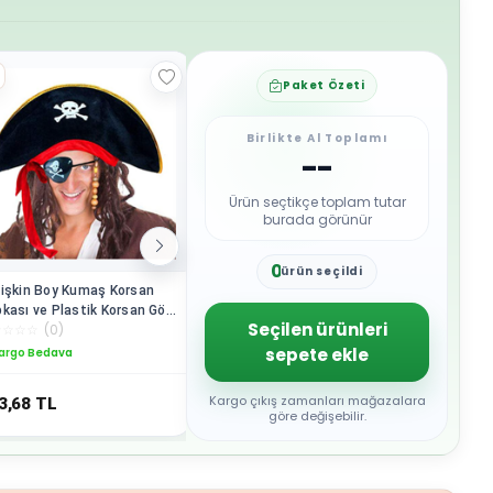
Paket Özeti
Birlikte Al Toplamı
--
Ürün seçtikçe toplam tutar
burada görünür
0
ürün seçildi
1
işkin Boy Kumaş Korsan
Kuru Kafa Şekilli Çocuk Uyumlu
Korsan Kı
2
kası ve Plastik Korsan Göz
Plastik Korsan Yüzüğü
Plastik 
3
Seçilen ürünleri
☆
☆
☆
☆
(
0
)
☆
☆
☆
☆
☆
(
0
)
☆
☆
☆
☆
☆
skesi
4
sepete ekle
argo Bedava
Kargo Bedava
Kargo B
5
6
7
Kargo çıkış zamanları mağazalara
3,68
TL
150,85
TL
150,85
8
göre değişebilir.
9