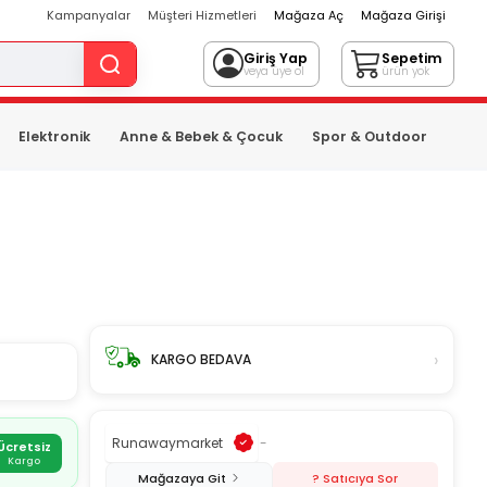
Kampanyalar
Müşteri Hizmetleri
Mağaza Aç
Mağaza Girişi
Giriş Yap
Sepetim
veya üye ol
ürün yok
Elektronik
Anne & Bebek & Çocuk
Spor & Outdoor
›
KARGO BEDAVA
Runawaymarket
-
Ücretsiz
Kargo
Mağazaya Git
? Satıcıya Sor