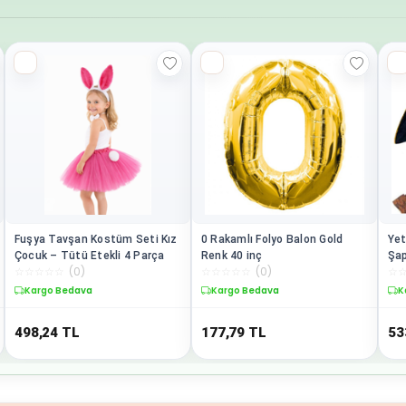
Fuşya Tavşan Kostüm Seti Kız
0 Rakamlı Folyo Balon Gold
Yet
Çocuk – Tütü Etekli 4 Parça
Renk 40 inç
Şap
☆
☆
☆
☆
☆
(
0
)
☆
☆
☆
☆
☆
(
0
)
☆
Ma
Kargo Bedava
Kargo Bedava
K
498,24
TL
177,79
TL
53