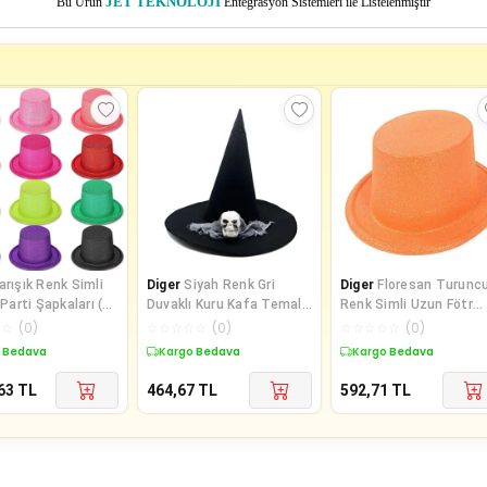
Bu Ürün
JET TEKNOLOJİ
Entegrasyon Sistemleri ile Listelenmiştir
arışık Renk Simli
Diger
Siyah Renk Gri
Diger
Floresan Turunc
r Parti Şapkaları (12
Duvaklı Kuru Kafa Temalı
Renk Simli Uzun Fötr
Cadı Şapkası 35x38 cm
Melon Şapka 12 Cm
☆
☆
(
0
)
☆
☆
☆
☆
☆
(
0
)
☆
☆
☆
☆
☆
(
0
)
 Bedava
Kargo Bedava
Kargo Bedava
63
TL
464,67
TL
592,71
TL