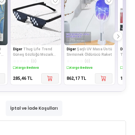
0
Diger
Thug Life Trend
Diger
Şarjlı UV Masa Üstü
Diger
Ma
'Lü
Güneş Gözlüğü Mozaik
Sivrisinek Öldürücü Raket
Tabanca
er
Siyah Kedi Gözlükleri
Adet
☆
☆
☆
☆
☆
(
0
)
☆
☆
☆
☆
☆
(
0
)
☆
☆
☆
☆
Kargo Bedava
Kargo Bedava
Kargo 
285,46
TL
862,17
TL
1.213
T
İptal ve İade Koşulları