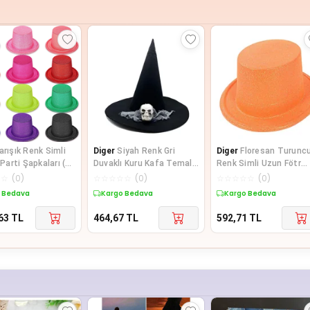
arışık Renk Simli
Diger
Siyah Renk Gri
Diger
Floresan Turunc
r Parti Şapkaları (12
Duvaklı Kuru Kafa Temalı
Renk Simli Uzun Fötr
Cadı Şapkası 35x38 cm
Melon Şapka 12 Cm
☆
☆
(
0
)
☆
☆
☆
☆
☆
(
0
)
☆
☆
☆
☆
☆
(
0
)
 Bedava
Kargo Bedava
Kargo Bedava
63
TL
464,67
TL
592,71
TL