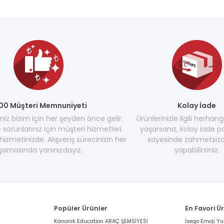
00 Müşteri Memnuniyeti
Kolay İade
z bizim için her şeyden önce gelir.
Ürünlerinizle ilgili herhang
e sorunlarınız için müşteri hizmetleri
yaşarsanız, kolay iade po
hizmetinizde. Alışveriş sürecinizin her
sayesinde zahmetsizc
şamasında yanınızdayız.
yapabilirsiniz.
Popüler Ürünler
En Favori Ü
Kanonik Education ARAÇ ŞEMSİYESİ
İsego Emoji Y