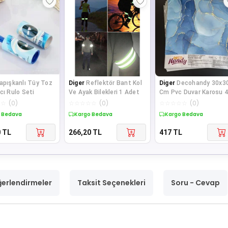
apışkanlı Tüy Toz
Diger
Reflektör Bant Kol
Diger
Decohandy 30x3
cı Rulo Seti
Ve Ayak Bilekleri 1 Adet
Cm Pvc Duvar Karosu 4
Paket - Okyanus Merm
☆
☆
(
0
)
☆
☆
☆
☆
☆
(
0
)
☆
☆
☆
☆
☆
(
0
)
 Bedava
Kargo Bedava
Kargo Bedava
0
TL
266,20
TL
417
TL
erlendirmeler
Taksit Seçenekleri
Soru - Cevap