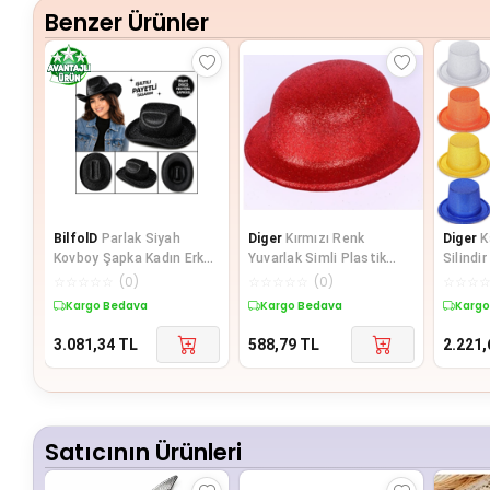
Benzer Ürünler
BilfolD
Parlak Siyah
Diger
Kırmızı Renk
Diger
K
Kovboy Şapka Kadın Erkek
Yuvarlak Simli Plastik
Silindi
Parti Disco Festival
Parti Şapkası
Adet)
☆
☆
☆
☆
☆
(
0
)
☆
☆
☆
☆
☆
(
0
)
☆
☆
☆
Şapkas
Kargo Bedava
Kargo Bedava
Kargo
3.081,34
TL
588,79
TL
2.221,
Satıcının Ürünleri