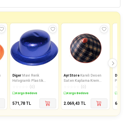
u
Diger
Mavi Renk
AyrStore
Kareli Desen
Diger
Kı
Hologramlı Plastik
Saten Kaplama Krem
Plastik 
Yuvarlak Melon 27x24 cm
Siyah Vietnam Şapkası
Şapkası
☆
☆
☆
☆
☆
(
0
)
☆
☆
☆
☆
☆
(
0
)
☆
☆
☆
☆
Kargo Bedava
Kargo Bedava
Kargo 
571,78
TL
2.069,43
TL
614,30