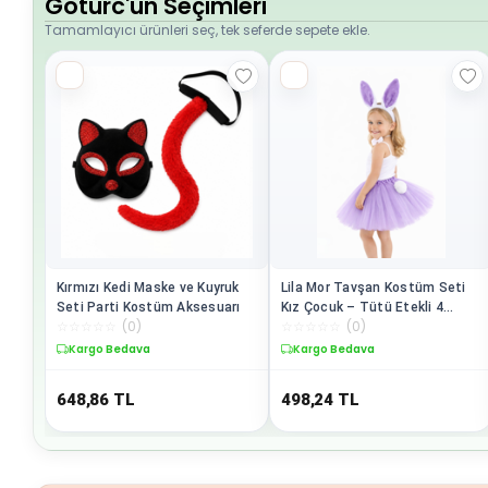
Goturc'un Seçimleri
Tamamlayıcı ürünleri seç, tek seferde sepete ekle.
Kırmızı Kedi Maske ve Kuyruk
Lila Mor Tavşan Kostüm Seti
Seti Parti Kostüm Aksesuarı
Kız Çocuk – Tütü Etekli 4
☆
☆
☆
☆
☆
(
0
)
☆
☆
☆
☆
☆
(
0
)
Parça
Kargo Bedava
Kargo Bedava
648,86
TL
498,24
TL