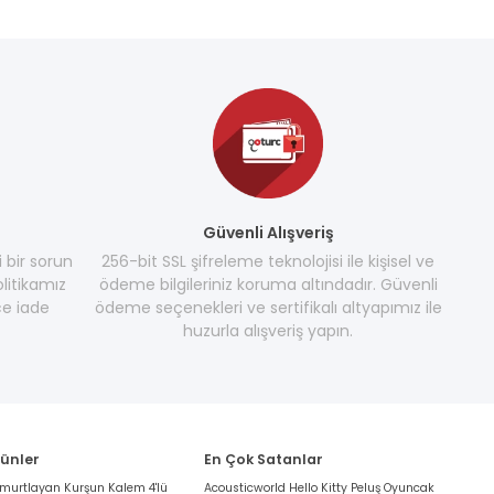
Güvenli Alışveriş
i bir sorun
256-bit SSL şifreleme teknolojisi ile kişisel ve
litikamız
ödeme bilgileriniz koruma altındadır. Güvenli
e iade
ödeme seçenekleri ve sertifikalı altyapımız ile
huzurla alışveriş yapın.
rünler
En Çok Satanlar
umurtlayan Kurşun Kalem 4'lü
Acousticworld Hello Kitty Peluş Oyuncak