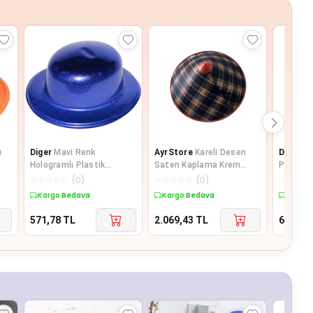
u
Diger
Mavi Renk
AyrStore
Kareli Desen
Diger
Kı
Hologramlı Plastik
Saten Kaplama Krem
Plastik 
Yuvarlak Melon 27x24 cm
Siyah Vietnam Şapkası
Şapkası
☆
☆
☆
☆
☆
(
0
)
☆
☆
☆
☆
☆
(
0
)
☆
☆
☆
☆
Kargo Bedava
Kargo Bedava
Kargo 
571,78
TL
2.069,43
TL
614,30