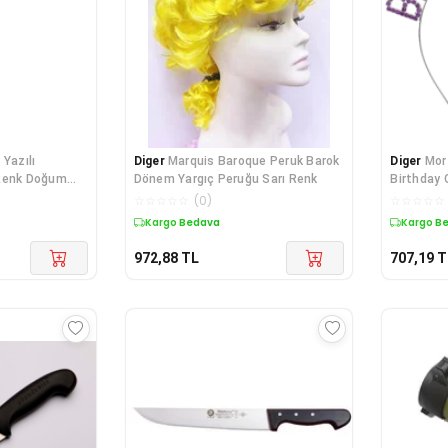
Yazılı
Diger
Marquis Baroque Peruk Barok
Diger
Mor 
 Renk Doğum
Dönem Yargıç Peruğu Sarı Renk
Birthday 
☆
☆
☆
☆
☆
(
0
)
☆
☆
☆
☆
☆
Kargo Bedava
Kargo B
972,88
TL
707,19
T