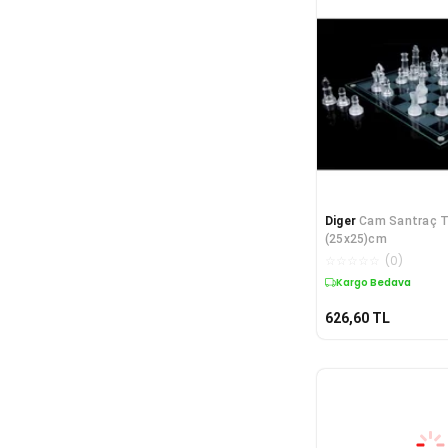
Ev Dekorasyon
Ev Gereçleri
Ev Tekstili
Evcil Hayvan Ürünleri
Figür Oyuncaklar
Foto & Kamera
Fotoğraf
Giyilebilir Teknoloji Aksesuarları
Görüntü ve Ses Kabloları
Gözlük
Diger
Cam Santraç T
Güzellik ve Sağlık
(25x25)cm
Hafıza Kartı
☆
☆
☆
☆
☆
(
0
)
Halhal & Ayak Aksesuarları
Kargo Bedava
Hamur Şekillendirici
626,60
TL
Harddisk
Hava Nemlendirici
Havuz Dekorasyonu
Havuz Temizlik Malzemeleri
Hediyelik Ürünler
Hobi & Eğlence