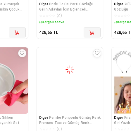
va Yumuşak
Diger
Bride To Be Parti Gözlüğü
Diger
70'
tişkin Çocuk
Gelin Adayları İçin Eğlenceli
Gözlüğü
Aksesuar
☆
☆
☆
☆
☆
(
0
)
☆
☆
☆
☆
☆
Kargo Bedava
Kargo B
428,65
TL
428,65
T
 Silikon
Diger
Pembe Ponponlu Gümüş Renk
Diger
Kri
ayanıklı Set
Prenses Tacı ve Gümüş Renk
Girl Yazı
Prenses Asas
☆
☆
☆
☆
☆
(
0
)
☆
☆
☆
☆
☆