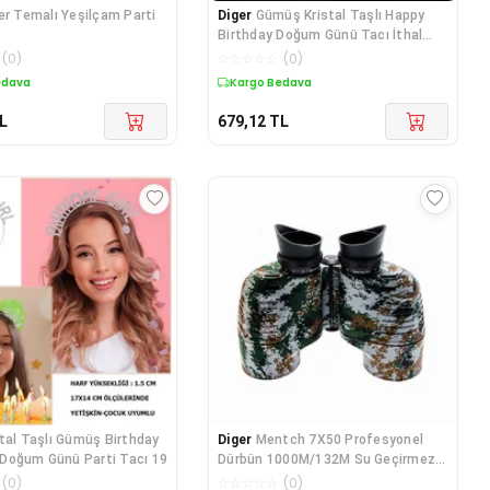
ler Temalı Yeşilçam Parti
Diger
Gümüş Kristal Taşlı Happy
Birthday Doğum Günü Tacı İthal
Ürün A K
(
0
)
☆
☆
☆
☆
☆
(
0
)
edava
Kargo Bedava
L
679,12
TL
stal Taşlı Gümüş Birthday
Diger
Mentch 7X50 Profesyonel
lı Doğum Günü Parti Tacı 19
Dürbün 1000M/132M Su Geçirmez
Askeri
(
0
)
☆
☆
☆
☆
☆
(
0
)