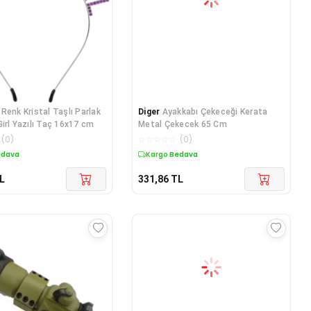
Renk Kristal Taşlı Parlak
Diger
Ayakkabı Çekeceği Kerata
Girl Yazılı Taç 16x17 cm
Metal Çekecek 65 Cm
(
0
)
☆
☆
☆
☆
☆
(
0
)
edava
Kargo Bedava
L
331,86
TL