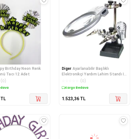
py Birthday Neon Renk
Diger
Ayarlanabilir Başlıklı
nü Tacı 12 Adet
Elektronikçi Yardım Lehim Standı Ile
Ledli
(
0
)
☆
☆
☆
☆
☆
(
0
)
edava
Kargo Bedava
TL
1.523,36
TL