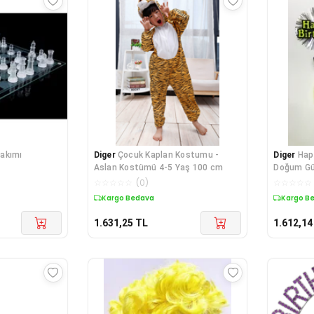
akımı
Diger
Çocuk Kaplan Kostumu -
Diger
Hap
Aslan Kostümü 4-5 Yaş 100 cm
Doğum Gü
☆
☆
☆
☆
☆
(
0
)
☆
☆
☆
☆
☆
Kargo Bedava
Kargo B
1.631,25
TL
1.612,14