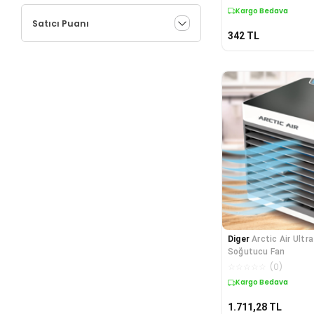
Kargo Bedava
Bebek Banyo Aksesuarları
Satıcı Puanı
Bebek Sağlık Ürünleri
342
TL
Bileklik
Bisiklet Aksesuarları
Bulaşık Süngeri ve Fırçası
Büyüteç
Cep Telefonu Aksesuarları
Çadır Brandası
Çakmaklar
Çok Amaçlı Düzenleyici
Çorap
Daire Testere Bıçakları
Defterler
Dekoratif Obje ve Biblo
Diger
Arctic Air Ultr
Dekoratif Ürünler
Soğutucu Fan
Deniz & Plaj Malzemeleri
☆
☆
☆
☆
☆
(
0
)
Diğer
Kargo Bedava
Diğer Akıllı Ev Aletleri
Diğer Bulaşık Yıkama Ürünleri
1.711,28
TL