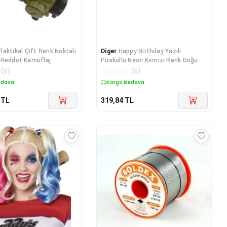
Taktikal Çift Renk Noktalı
Diger
Happy Birthday Yazılı
 Reddot Kamuflaj
Püsküllü Neon Kırmızı Renk Doğum
Günü Tacı
(
0
)
☆
☆
☆
☆
☆
(
0
)
edava
Kargo Bedava
TL
319,84
TL