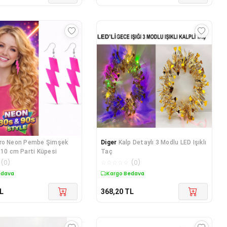
ro Neon Pembe Şimşek
Diger
Kalp Detaylı 3 Modlu LED Işıklı
 10 cm Parti Küpesi
Taç
(
0
)
☆
☆
☆
☆
☆
(
0
)
edava
Kargo Bedava
L
368,20
TL