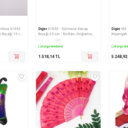
vbısa 61036
Diger
61050 - Sürmene Kasap
Diger
M3 
 Bıçağı 15 cm,
Bıçağı 23 cm - Kurban, Doğrama,
Nişangah
Kesim
☆
☆
☆
☆
☆
(
0
)
☆
☆
☆
☆
☆
Kargo Bedava
Kargo B
1.518,14
TL
5.248,92