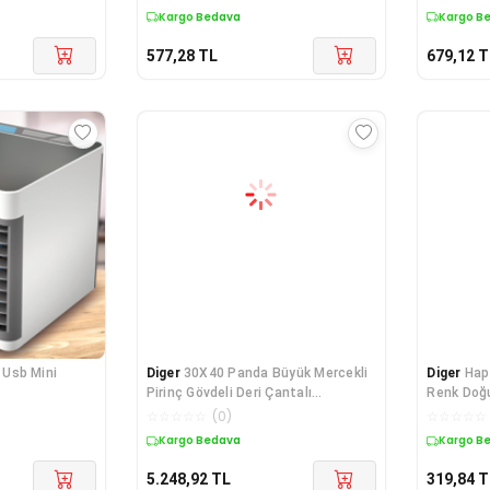
Kargo Bedava
Kargo B
577,28
TL
679,12
T
a Usb Mini
Diger
30X40 Panda Büyük Mercekli
Diger
Hap
Pirinç Gövdeli Deri Çantalı
Renk Doğ
Denizcilik
☆
☆
☆
☆
☆
(
0
)
☆
☆
☆
☆
☆
Kargo Bedava
Kargo B
5.248,92
TL
319,84
T