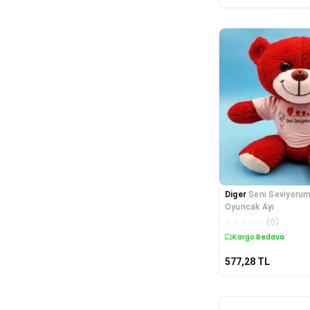
Diğer Figür Oyuncaklar
Diğer Oyuncaklar
Doğum Günü Süsü
Dolap İçi Düzenleyici
Dönence ve Projektör
Duvar Dekorasyonu
Duvar Kağıdı
Duvar Saati
Duvar Sticker
Dürbün
Egzersiz Aletleri
Eğitici Oyuncaklar
Diger
Seni Seviyorum
Ekipman & Aksesuar
Oyuncak Ayı
Ekran Koruyucu Film
☆
☆
☆
☆
☆
(
0
)
El Feneri
Kargo Bedava
El ve Ayak Bakımı
577,28
TL
Elektrik & Aydınlatma
Elektrikli Ev Aletleri Aksesuar
Ev Bakım ve Temizlik