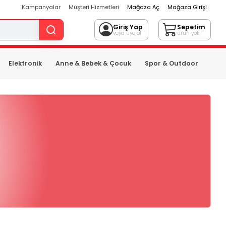
Kampanyalar
Müşteri Hizmetleri
Mağaza Aç
Mağaza Girişi
Giriş Yap
Sepetim
veya üye ol
ürün yok
Elektronik
Anne & Bebek & Çocuk
Spor & Outdoor