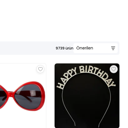
9739
ürün