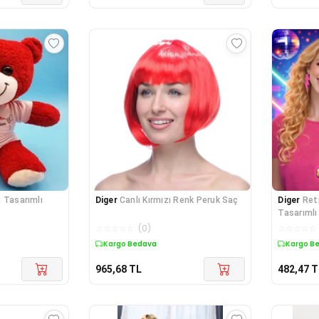
 Tasarımlı
Diger
Canlı Kırmızı Renk Peruk Saç
Diger
Ret
Tasarımlı
☆
☆
☆
☆
☆
(
0
)
☆
☆
☆
☆
☆
Kargo Bedava
Kargo B
965,68
TL
482,47
T