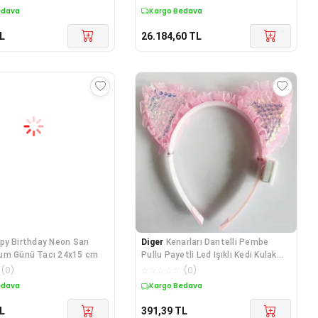
edava
Kargo Bedava
L
26.184,60
TL
py Birthday Neon Sarı
Diger
Kenarları Dantelli Pembe
um Günü Tacı 24x15 cm
Pullu Payetli Led Işıklı Kedi Kulak
Taç
(
0
)
☆
☆
☆
☆
☆
(
0
)
edava
Kargo Bedava
L
391,39
TL