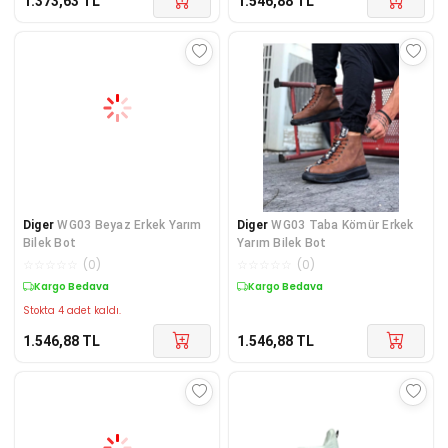
1.373,63
TL
1.546,88
TL
Diger
WG03 Beyaz Erkek Yarım
Diger
WG03 Taba Kömür Erkek
Bilek Bot
Yarım Bilek Bot
☆
☆
☆
☆
☆
(
0
)
☆
☆
☆
☆
☆
(
0
)
Kargo Bedava
Kargo Bedava
Stokta 4 adet kaldı.
1.546,88
TL
1.546,88
TL