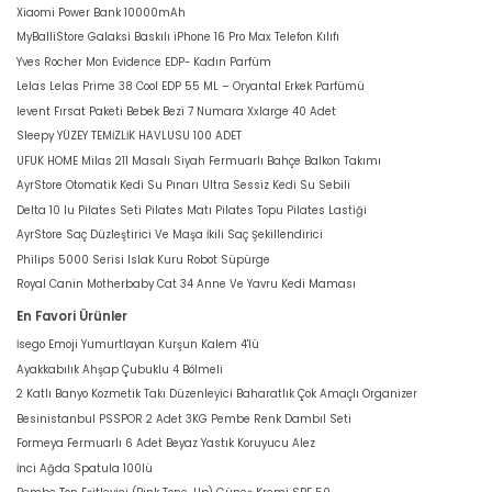
Xiaomi Power Bank 10000mAh
MyBalliStore Galaksi Baskılı iPhone 16 Pro Max Telefon Kılıfı
Yves Rocher Mon Evidence EDP- Kadın Parfüm
Lelas Lelas Prime 38 Cool EDP 55 ML – Oryantal Erkek Parfümü
levent Fırsat Paketi Bebek Bezi 7 Numara Xxlarge 40 Adet
Sleepy YÜZEY TEMİZLİK HAVLUSU 100 ADET
UFUK HOME Milas 211 Masalı Siyah Fermuarlı Bahçe Balkon Takımı
AyrStore Otomatik Kedi Su Pınarı Ultra Sessiz Kedi Su Sebili
Delta 10 lu Pilates Seti Pilates Matı Pilates Topu Pilates Lastiği
AyrStore Saç Düzleştirici Ve Maşa İkili Saç Şekillendirici
Philips 5000 Serisi Islak Kuru Robot Süpürge
Royal Canin Motherbaby Cat 34 Anne Ve Yavru Kedi Maması
En Favori Ürünler
İsego Emoji Yumurtlayan Kurşun Kalem 4'lü
Ayakkabılık Ahşap Çubuklu 4 Bölmeli
2 Katlı Banyo Kozmetik Takı Düzenleyici Baharatlık Çok Amaçlı Organizer
Besinistanbul PSSPOR 2 Adet 3KG Pembe Renk Dambıl Seti
Formeya Fermuarlı 6 Adet Beyaz Yastık Koruyucu Alez
İnci Ağda Spatula 100lü