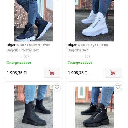
Diger
WG07 Lacivert Uzun
Diger
WG07 Beyaz Uzun
Bağcıklı Postal Bot
Bağcıklı Bot
☆
☆
☆
☆
☆
(
0
)
☆
☆
☆
☆
☆
(
0
)
Kargo Bedava
Kargo Bedava
1.905,75
TL
1.905,75
TL