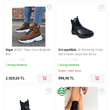
Diger
WG07 Taba Uzun Bağcıklı
OrtopedikAL
Al Womenly Style
Bot
2003 Kadın Siyah Kar Botu
Paraşüt Kumaş Su Geçirmez
☆
☆
☆
☆
☆
(
0
)
☆
☆
☆
☆
☆
(
0
)
Kargo Bedava
Kargo Bedava
Stokta 1 adet kaldı.
2.029,50
TL
999,90
TL