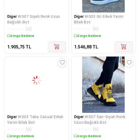
Diger
WG07 Siyah Renk Uzun
Diger
WG03 Gri Erkek Yarım
Bağcıklı Bot
Bilek Bot
☆
☆
☆
☆
☆
(
0
)
☆
☆
☆
☆
☆
(
0
)
Kargo Bedava
Kargo Bedava
1.905,75
TL
1.546,88
TL
Diger
WG03 Taba Casual Erkek
Diger
WG07 Sarı-Siyah Renk
Yarım Bilek Bot
Uzun Bağcıklı Bot
☆
☆
☆
☆
☆
(
0
)
☆
☆
☆
☆
☆
(
0
)
Kargo Bedava
Kargo Bedava