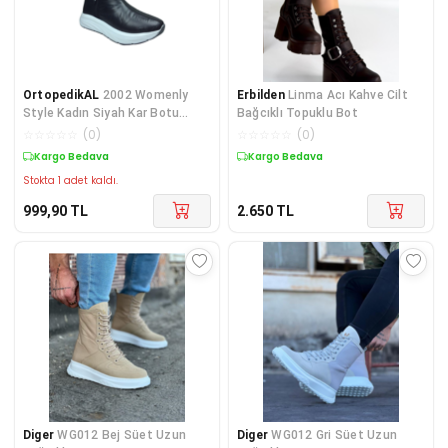
OrtopedikAL
2002 Womenly
Erbilden
Linma Acı Kahve Cilt
Style Kadın Siyah Kar Botu
Bağcıklı Topuklu Bot
Paraşüt Kumaş Fermuarlı Su
☆
☆
☆
☆
☆
(
0
)
☆
☆
☆
☆
☆
(
0
)
Geçirmez
Kargo Bedava
Kargo Bedava
Stokta 1 adet kaldı.
999,90
TL
2.650
TL
Diger
WG012 Bej Süet Uzun
Diger
WG012 Gri Süet Uzun