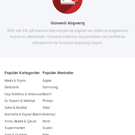
Güvenli Alışveriş
256-bit SSL şifreleme teknolojisi ile kişisel ve ödeme bilgileriniz
koruma altındadır. Güvenli ödeme seçenekleri ve sertifikalı
altyapımız ile huzurla alışveriş yapın.
Popüler Kategoriler
Popüler Markalar
Moda & Giyim
Apple
Elektronik
Samsung
Cep Telefonu & Aksesuar
Bosch
Ev, Yaşam & Mobilya
Philips
Sofra & Mutfak
Tefal
Kozmetik & Kişisel Bakım
Korkmaz
Anne, Bebek & Çocuk
Penti
Süpermarket
Süvari
Spor & Outdoor
Nike