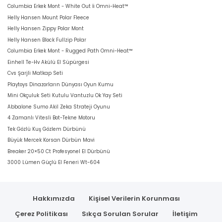
Columbia Erkek Mont - White Out İi Omni-Heat™
Helly Hansen Mount Polar Fleece
Helly Hansen Zippy Polar Mont
Helly Hansen Block Fullzip Polar
Columbia Erkek Mont - Rugged Path Omni-Heat™
Einhell Te-Hv Akülü El Süpürgesi
Cvs Şarjli Matkap Seti
Playtoys Dinazorların Dünyası Oyun Kumu
Mini Okçuluk Seti Kutulu Vantuzlu Ok Yay Seti
Abbalone Sumo Akil Zeka Strateji Oyunu
4 Zamanlı Vitesli Bot-Tekne Motoru
Tek Gözlü Kuş Gözlem Dürbünü
Büyük Mercek Korsan Dürbün Mavi
Breaker 20×50 Ct Profesyonel El Dürbünü
3000 Lümen Güçlü El Feneri Wt-604
Hakkımızda
Kişisel Verilerin Korunması
Çerez Politikası
Sıkça Sorulan Sorular
İletişim