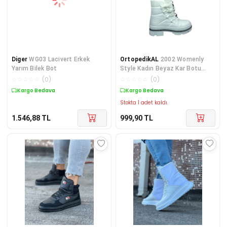
Diger
WG03 Lacivert Erkek
OrtopedikAL
2002 Womenly
Yarım Bilek Bot
Style Kadın Beyaz Kar Botu
Paraşüt Kumaş Su Geçirmez
☆
☆
☆
☆
☆
(
0
)
☆
☆
☆
☆
☆
(
0
)
Kargo Bedava
Kargo Bedava
Stokta 1 adet kaldı.
1.546,88
TL
999,90
TL