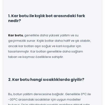
1. Kar botu ile kışlık bot arasındaki fark
nedir?
Kar botu
, genellikle daha yüksek yalıtım ve su
geçirmezlik sunar. Kışlık botlar daha hafif ve şık olabilir,
ancak kar botları aşırı soğuk ve karlı koşullar için
tasarlanmıştır. Kar botları genellikle daha sağlam
taban ve kaymaz özelliklere sahiptir.
2. Kar botu hangi sıcaklıklarda giyilir?
Bu, botun yalıtım derecesine bağlıdır. Genellikle 0°C ile
-30°C arasındaki sıcaklıklar için uygun modeller
bulunur. Ürün etiketindeki sıcaklık aralığına dikkat edin.