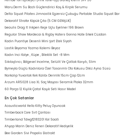
Pembe Ton Eşitleyici (Pink Tone-Up) Güneş Kremi SPF 50
Maru.Derm Su Bazlı Güçlendirici Kaş & Kirpik Serumu
Delta Squat Pilates Jimnastik Egzersiz Çubuğu Portable Studio Squat Bar
Dekoratif Strafor Köpük Çıta (5 CM GENİŞLİK)
beaulis Drag It Inkpen Keçe Uçlu Eyeliner 196 Brown
Regular Show Mordecai & Rigby Haters Gonna Hate Erkek Cüzdan
Kadın Puantiye Desenli Mini Şort Etek Siyah
Lastik Boyama Yazma Kalemi Beyaz
Kadın Inci Kolye , Küpe , Bileklik Set -8 Mm
Sıkılaştırıcı, Bölgesel İncelme, Selülit Ve Çatlak Karşıtı, Slim
Bymeyla Güçlü Kadınlara Özel Tasarımlı Oto Kokusu Dikiz Ayna Süsü
Narkalıp Yuvarlak Kek Kalıbı Derinlik 15cm Çap 12cm
Arzum AR5028 Lisa XL Saç Maşası Seramik Plaka 32mm
60 Parça 12 Kişilik Çatal Kaşık Seti Hasır Model
En Çok Satanlar
Acousticworld Hello Kitty Peluş Oyuncak
Timberback Core Sırt Çantası
Timberland Tdwgf2183201 Kol Saati
Ahşap Marin Deniz Feneri Dekoratif Hediyelik
Bee Garden Sivi Propolis Ekstrakt