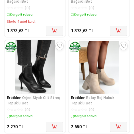
Bağcıklı Bot
Bağcıklı Bot
☆
☆
☆
☆
☆
(
0
)
☆
☆
☆
☆
☆
(
0
)
Kargo Bedava
Kargo Bedava
Stokta 4 adet kaldı.
1.373,63
TL
1.373,63
TL
Erbilden
Orjen Siyah Cilt Streç
Erbilden
Belay Bej Nubuk
Topuklu Bot
Topuklu Bot
☆
☆
☆
☆
☆
(
0
)
☆
☆
☆
☆
☆
(
0
)
Kargo Bedava
Kargo Bedava
2.270
TL
2.650
TL