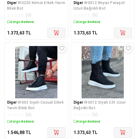
Diger
WG220 Kömür Erkek Yarım
Diger
WG012 Beyaz Paraşüt
Bilek Bot
Uzun Bağcıklı Bot
☆
☆
☆
☆
☆
(
0
)
☆
☆
☆
☆
☆
(
0
)
Kargo Bedava
Kargo Bedava
1.373,63
TL
1.373,63
TL
Diger
WG03 Siyah Casual Erkek
Diger
WG012 Siyah Cilt Uzun
Yarım Bilek Bot
Bağcıklı Bot
☆
☆
☆
☆
☆
(
0
)
☆
☆
☆
☆
☆
(
0
)
Kargo Bedava
Kargo Bedava
1.546,88
TL
1.373,63
TL