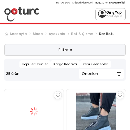
Kampanyalar
Müşteri Hizmetleri
Mağaza Aç
Mağaza Girişi
Giriş Yap
veya üye ol
Anasayfa
Moda
Ayakkabı
Bot & Çizme
Kar Botu
Filtrele
Popüler Ürünler
Kargo Bedava
Yeni Eklenenler
29
ürün