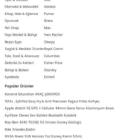
Otomobil & Motosiklet
Adidas
Kitap, Hobi & Eğlence
Puma
Oyuncak
Nivea
Pet Shop
Mac
Yapı Market & Bahçe
Yves Rocher
Beyaz Eşya
Sleepy
Sağlık & Medikal Ürünler
Royal Canin
Takı, Saat & Aksesuar
Columbia
Elektrikli Ev Aletleri
Fisher Price
Bahçe & Balkon
Stanley
Ayakkabı
Einhell
Popüler Ürünler
Kanonik Education ARAÇ ŞEMSİYESİ
TEFAL , Ey505d Easy Fry & Grill Precision Yağsız Fritöz Airfryer,
Apple Watch SE GPS + Cellular 44mm Gece Yarısı Alüminyum Kasa
AyrStore Stereo Ses Kaliteli Bluetooth Kulaklık
Ray-Ban 4340 710/M2 50 Unisex Güneş Gözlüğü
Nike Sneaker,Kadın
NIVEA Nivea SUN Hassas Yüz Güneş Kremi 50ml,