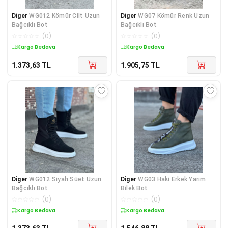
Diger
WG012 Kömür Cilt Uzun
Diger
WG07 Kömür Renk Uzun
Bağcıklı Bot
Bağcıklı Bot
☆
☆
☆
☆
☆
(
0
)
☆
☆
☆
☆
☆
(
0
)
Kargo Bedava
Kargo Bedava
1.373,63
TL
1.905,75
TL
Diger
WG012 Siyah Süet Uzun
Diger
WG03 Haki Erkek Yarım
Bağcıklı Bot
Bilek Bot
☆
☆
☆
☆
☆
(
0
)
☆
☆
☆
☆
☆
(
0
)
Kargo Bedava
Kargo Bedava