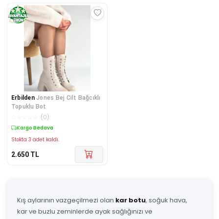
Erbilden
Jones Bej Cilt Bağcıklı
Topuklu Bot
☆
☆
☆
☆
☆
(
0
)
Kargo Bedava
Stokta 3 adet kaldı.
2.650
TL
Kış aylarının vazgeçilmezi olan
kar botu
, soğuk hava,
kar ve buzlu zeminlerde ayak sağlığınızı ve