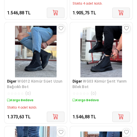
Stokta 4 adet kaldı.
1.546,88
TL
1.905,75
TL
Diger
WG012 Kömür Süet Uzun
Diger
WG03 Kömür Şerit Yarım
Bağcıklı Bot
Bilek Bot
☆
☆
☆
☆
☆
(
0
)
☆
☆
☆
☆
☆
(
0
)
Kargo Bedava
Kargo Bedava
Stokta 4 adet kaldı.
1.373,63
TL
1.546,88
TL