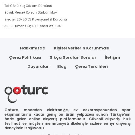
Tek Gözlü Kuş Gözlem Dürbünü
Büyük Mercek Korsan Dürbün Mavi
Breaker 20×50 Ct Profesyonel El Dürbünü
3000 Lümen Güçlü El Feneri Wt-604
Hakkımızda
Kişisel Verilerin Korunması
Çerez Politikası
Sıkça Sorulan Sorular
İletişim
Duyurular
Blog
Çerez Tercihleri
Goturc, modadan elektroniğe, ev dekorasyonundan spor
ekipmanlarına kadar geniş bir ürün yelpazesi sunan Türkiye'nin
önde gelen online alışveriş platformudur. Güvenli alışveriş, hızlı
teslimat ve müşteri memnuniyeti ilkeleriyle sizlere en iyi alışveriş
deneyimini sağlıyoruz.