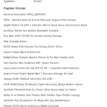
Ayakkabı
Einhell
Popüler Ürünler
Kanonik Education ARAÇ ŞEMSİYESİ
TEFAL , Ey505d Easy Fry & Grill Precision Yağsız Fritöz Airfryer,
Apple Watch SE GPS + Cellular 44mm Gece Yarısı Alüminyum Kasa
AyrStore Stereo Ses Kaliteli Bluetooth Kulaklık
Ray-Ban 4340 710/M2 50 Unisex Güneş Gözlüğü
Nike Sneaker,Kadın
NIVEA Nivea SUN Hassas Yüz Güneş Kremi 50ml,
Xiaomi Power Bank 10000mAh
MyBalliStore Galaksi Baskılı iPhone 16 Pro Max Telefon Kılıfı
Yves Rocher Mon Evidence EDP- Kadın Parfüm
Lelas Lelas Prime 38 Cool EDP 55 ML – Oryantal Erkek Parfümü
levent Fırsat Paketi Bebek Bezi 7 Numara Xxlarge 40 Adet
Sleepy YÜZEY TEMİZLİK HAVLUSU 100 ADET
UFUK HOME Milas 211 Masalı Siyah Fermuarlı Bahçe Balkon Takımı
AyrStore Otomatik Kedi Su Pınarı Ultra Sessiz Kedi Su Sebili
Delta 10 lu Pilates Seti Pilates Matı Pilates Topu Pilates Lastiği
AyrStore Saç Düzleştirici Ve Maşa İkili Saç Şekillendirici
Philips 5000 Serisi Islak Kuru Robot Süpürge