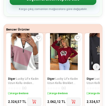
4
5
6
Kargo çıkış zamanları mağazalara göre değişebilir.
7
8
9
Benzer Ürünler
Diger
Lucky Life Kadın
Diger
Lucky Life Kadın
Diger
Lucky Li
Uzun Kollu önden
Uzun Kollu Bisiklet
Uzun Kollu Bis
Fermuar Detaylı Desenli
Yaka Kedi Desenli
Yaka Kalp Des
☆
☆
☆
☆
☆
(
0
)
☆
☆
☆
☆
☆
(
0
)
☆
☆
☆
☆
☆
(
0
)
şardonl
Viskon Iki
Viskon Iki
Kargo Bedava
Kargo Bedava
Kargo Bedav
2.324,57
TL
2.062,12
TL
2.324,57
TL