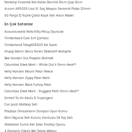
Narkalıp Yuvarlak Kek Kalıbı Derinlik 15cm Çap 12cm
Arzum AR5028 Lisa XL Saç Maşası Seramik Plaka 32mm
60 Parça 12 Kişilik Çatal Kaşık Seti Hasır Model
En Çok Satanlar
Acousticworld Hello Kitty Peluş Oyuncak
Timberback Core Sırt Çantası
Timberland Tdwgf2183201 Kol Saati
Ahşap Marin Deniz Feneri Dekoratif Hediyelik
Bee Garden Sivi Propolis Ekstrakt
Columbia Erkek Mont - White Out İi Omni-Heat™
Helly Hansen Mount Polar Fleece
Helly Hansen Zippy Polar Mont
Helly Hansen Block Fullzip Polar
Columbia Erkek Mont - Rugged Path Omni-Heat™
Einhell Te-Hv Akülü El Süpürgesi
Cvs Şarjli Matkap Seti
Playtoys Dinazorların Dünyası Oyun Kumu
Mini Okçuluk Seti Kutulu Vantuzlu Ok Yay Seti
Abbalone Sumo Akil Zeka Strateji Oyunu
4 Zamanlı Vitesli Bot-Tekne Motoru