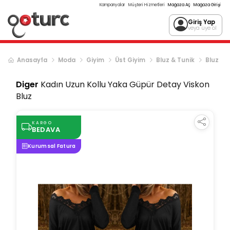
Kampanyalar
Müşteri Hizmetleri
Mağaza Aç
Mağaza Girişi
Giriş Yap
veya üye ol
Anasayfa
Moda
Giyim
Üst Giyim
Bluz & Tunik
Bluz
Diger
Kadın Uzun Kollu Yaka Güpür Detay Viskon
Bluz
KARGO
BEDAVA
Kurumsal Fatura