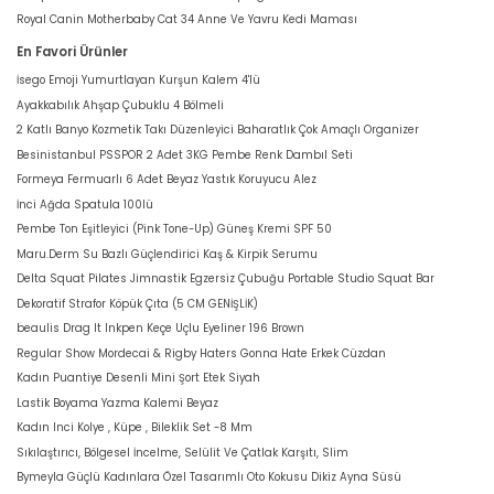
Royal Canin Motherbaby Cat 34 Anne Ve Yavru Kedi Maması
En Favori Ürünler
İsego Emoji Yumurtlayan Kurşun Kalem 4'lü
Ayakkabılık Ahşap Çubuklu 4 Bölmeli
2 Katlı Banyo Kozmetik Takı Düzenleyici Baharatlık Çok Amaçlı Organizer
Besinistanbul PSSPOR 2 Adet 3KG Pembe Renk Dambıl Seti
Formeya Fermuarlı 6 Adet Beyaz Yastık Koruyucu Alez
İnci Ağda Spatula 100lü
Pembe Ton Eşitleyici (Pink Tone-Up) Güneş Kremi SPF 50
Maru.Derm Su Bazlı Güçlendirici Kaş & Kirpik Serumu
Delta Squat Pilates Jimnastik Egzersiz Çubuğu Portable Studio Squat Bar
Dekoratif Strafor Köpük Çıta (5 CM GENİŞLİK)
beaulis Drag It Inkpen Keçe Uçlu Eyeliner 196 Brown
Regular Show Mordecai & Rigby Haters Gonna Hate Erkek Cüzdan
Kadın Puantiye Desenli Mini Şort Etek Siyah
Lastik Boyama Yazma Kalemi Beyaz
Kadın Inci Kolye , Küpe , Bileklik Set -8 Mm
Sıkılaştırıcı, Bölgesel İncelme, Selülit Ve Çatlak Karşıtı, Slim
Bymeyla Güçlü Kadınlara Özel Tasarımlı Oto Kokusu Dikiz Ayna Süsü