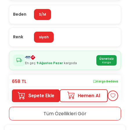
Beden
S/M
Renk
siyah
Ücretsiz
Kargo
En geç
9 Ağustos Pazar
kargoda
658
TL
Kargo Bedava
Hemen Al
Sepete Ekle
Tüm Özellikleri Gör