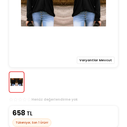
Varyantlar Mevcut
Henüz değerlendirme yok
658
TL
Tükeniyor, Son
1
Ürün!