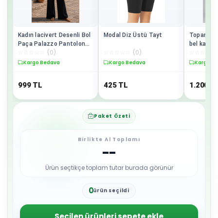
Kadın lacivert Desenli Bol
Modal Diz Üstü Tayt
Toparlayıc
Paça Palazzo Pantolon
bel kadın 
☆
☆
☆
☆
☆
(
0
)
☆
☆
☆
☆
☆
(
0
)
☆
☆
☆
☆
☆
Yüksek Bel Rahat Kesim
tayt
Kargo Bedava
Kargo Bedava
Kargo B
999
TL
425
TL
1.200
T
Paket Özeti
Birlikte Al Toplamı
--
Ürün seçtikçe toplam tutar burada görünür
0
ürün seçildi
1
2
3
Seçilen ürünleri sepete ekle