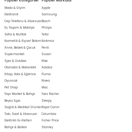
Popüler Kategoriler
Popüler Markalar
Moda & Giyim
Apple
Elektronik
Samsung
Cep Telefonu & Aksesuar
Bosch
Ev, Yaşam & Mobilya
Philips
Sofra & Mutfak
Tefal
Kozmetik & Kişisel Bakım
Korkmaz
Anne, Bebek & Çocuk
Penti
Süpermarket
Süvari
Spor & Outdoor
Nike
Otomobil & Motosiklet
Adidas
Kitap, Hobi & Eğlence
Puma
Oyuncak
Nivea
Pet Shop
Mac
Yapı Market & Bahçe
Yves Rocher
Beyaz Eşya
Sleepy
Sağlık & Medikal Ürünler
Royal Canin
Takı, Saat & Aksesuar
Columbia
Elektrikli Ev Aletleri
Fisher Price
Bahçe & Balkon
Stanley