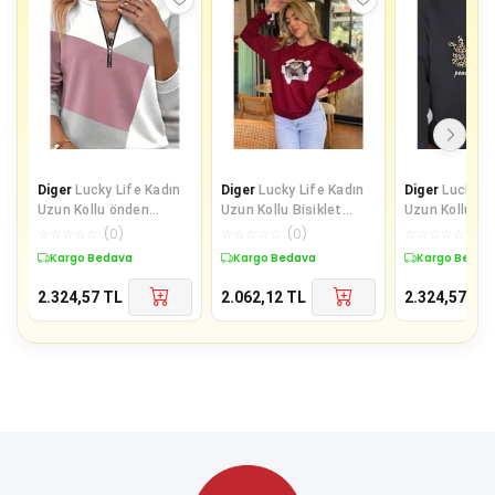
Diger
Lucky Life Kadın
Diger
Lucky Life Kadın
Diger
Lucky Li
Uzun Kollu önden
Uzun Kollu Bisiklet
Uzun Kollu Bis
Fermuar Detaylı Desenli
Yaka Kedi Desenli
Yaka Kalp Des
☆
☆
☆
☆
☆
(
0
)
☆
☆
☆
☆
☆
(
0
)
☆
☆
☆
☆
☆
(
0
)
şardonl
Viskon Iki
Viskon Iki
Kargo Bedava
Kargo Bedava
Kargo Bedav
2.324,57
TL
2.062,12
TL
2.324,57
TL