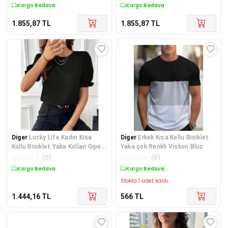
Kargo Bedava
Kargo Bedava
1.855,87
TL
1.855,87
TL
Diger
Lucky Life Kadın Kısa
Diger
Erkek Kısa Kollu Bisiklet
Kollu Bisiklet Yaka Kolları Gipeli
Yaka çok Renkli Viskon Bluz
Ithal Kr
☆
☆
☆
☆
☆
(
0
)
☆
☆
☆
☆
☆
(
0
)
Kargo Bedava
Kargo Bedava
Stokta 1 adet kaldı.
1.444,16
TL
566
TL