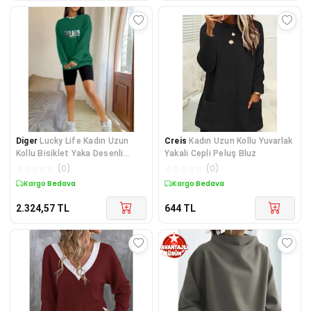
Diger
Lucky Life Kadın Uzun
Creis
Kadın Uzun Kollu Yuvarlak
Kollu Bisiklet Yaka Desenli
Yakalı Cepli Peluş Bluz
Viskon Iki Ipli
☆
☆
☆
☆
☆
(
0
)
☆
☆
☆
☆
☆
(
0
)
Kargo Bedava
Kargo Bedava
2.324,57
TL
644
TL