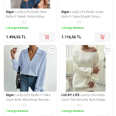
Diger
Lucky Life Kadın Kısa
Diger
Lucky Life Kadın Uzun
Kollu V Yakalı Viskon Bluz
Kollu V Yaka Düşük Omuz
Geometrik Desen şar
☆
☆
☆
☆
☆
(
0
)
☆
☆
☆
☆
☆
(
0
)
Kargo Bedava
Kargo Bedava
1.494,56
TL
1.116,56
TL
Diger
Lucky Life Kadın V Yaka
LUCKY LİFE
Lucky Life Kadın
Uzun Kollu Mosskrep Kumaş
Uzun Tek Omuzlu Açık Salaş
Bluz
Triko Bluz
☆
☆
☆
☆
☆
(
0
)
☆
☆
☆
☆
☆
(
0
)
Kargo Bedava
Kargo Bedava