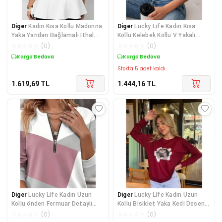
Diger
Kadın Kısa Kollu Madonna
Diger
Lucky Life Kadın Kısa
Yaka Yandan Bağlamalı Ithal
Kollu Kelebek Kollu V Yakalı
Krep Bluz
Sandy Bluz
☆
☆
☆
☆
☆
(
0
)
☆
☆
☆
☆
☆
(
0
)
Kargo Bedava
Kargo Bedava
Stokta 5 adet kaldı.
1.619,69
TL
1.444,16
TL
Diger
Lucky Life Kadın Uzun
Diger
Lucky Life Kadın Uzun
Kollu önden Fermuar Detaylı
Kollu Bisiklet Yaka Kedi Desenli
Desenli şardonl
Viskon Iki
☆
☆
☆
☆
☆
(
0
)
☆
☆
☆
☆
☆
(
0
)