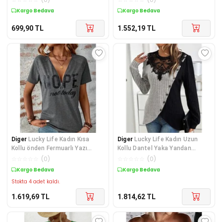
Kargo Bedava
Kargo Bedava
699,90
TL
1.552,19
TL
Diger
Lucky Life Kadın Kısa
Diger
Lucky Life Kadın Uzun
Kollu önden Fermuarlı Yazı
Kollu Dantel Yaka Yandan
Baskılı Viskon B
Düğmeli şardonlu K
☆
☆
☆
☆
☆
(
0
)
☆
☆
☆
☆
☆
(
0
)
Kargo Bedava
Kargo Bedava
Stokta 4 adet kaldı.
1.619,69
TL
1.814,62
TL