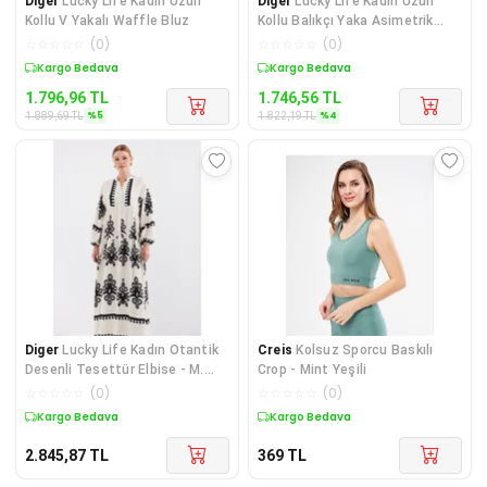
Diger
Lucky Life Kadın Uzun
Diger
Lucky Life Kadın Uzun
Kollu V Yakalı Waffle Bluz
Kollu Balıkçı Yaka Asimetrik
Kesim Detaylı
☆
☆
☆
☆
☆
(
0
)
☆
☆
☆
☆
☆
(
0
)
Sepette %5 İndirim
Sepette %4 İndirim
1.796,96
TL
1.746,56
TL
%
5
%
4
1.889,69
TL
1.822,19
TL
Diger
Lucky Life Kadın Otantik
Creis
Kolsuz Sporcu Baskılı
Desenli Tesettür Elbise - M.
Crop - Mint Yeşili
Krem
☆
☆
☆
☆
☆
(
0
)
☆
☆
☆
☆
☆
(
0
)
Kargo Bedava
Kargo Bedava
2.845,87
TL
369
TL