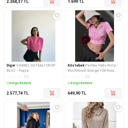
2.268,37
TL
1.699
TL
Diger
CHANEL VATKALI CROP
Köstebek
Pembe Hello Kitty -
BLUZ - Fuşya
Ruchinleck Grunge Y2K Kısa
Kollu Crop
☆
☆
☆
☆
☆
(
0
)
☆
☆
☆
☆
☆
(
0
)
Kargo Bedava
Kargo Bedava
2.577,74
TL
649,90
TL