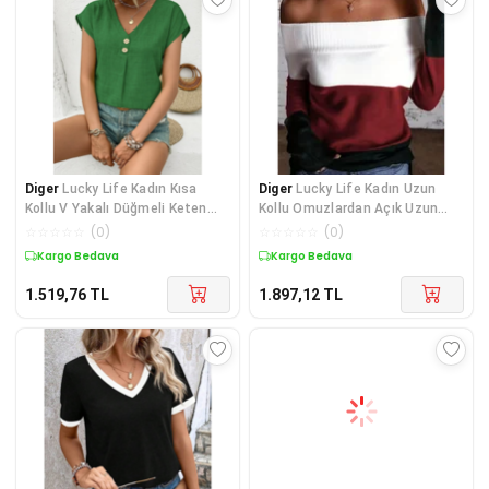
Diger
Lucky Life Kadın Kısa
Diger
Lucky Life Kadın Uzun
Kollu V Yakalı Düğmeli Keten
Kollu Omuzlardan Açık Uzun
Bluz
Kollu Blok çizgi
☆
☆
☆
☆
☆
(
0
)
☆
☆
☆
☆
☆
(
0
)
Kargo Bedava
Kargo Bedava
1.519,76
TL
1.897,12
TL