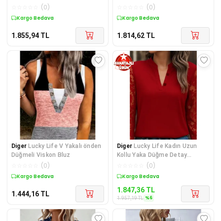
☆
☆
☆
☆
☆
(
0
)
☆
☆
☆
☆
☆
(
0
)
Kargo Bedava
Kargo Bedava
1.855,94
TL
1.814,62
TL
Diger
Lucky Life V Yakalı önden
Diger
Lucky Life Kadın Uzun
Düğmeli Viskon Bluz
Kollu Yaka Düğme Detay
Güpürlü Kol Krep Blu
☆
☆
☆
☆
☆
(
0
)
☆
☆
☆
☆
☆
(
0
)
Kargo Bedava
Sepette %6 İndirim
1.847,36
TL
1.444,16
TL
%
6
1.957,19
TL