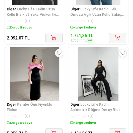
Diger
Lucky Life Kadın Uzun
Diger
Lucky Life Kadın Tek
Kollu Bisiklet Yaka Viskon Iki
Omuzu Açık Uzun Kollu Salaş
Iplik Bluz
Sandy Bluz
☆
☆
☆
☆
☆
(
0
)
☆
☆
☆
☆
☆
(
0
)
Kargo Bedava
Sepette %4 İndirim
1.721,36
TL
2.092,07
TL
%
4
1.788,44
TL
Diger
Pembe Önü Fiyonklu
Diger
Lucky Life Kadın
Elbise
Asimetrik Düğme Detay Bluz
☆
☆
☆
☆
☆
(
0
)
☆
☆
☆
☆
☆
(
0
)
Kargo Bedava
Kargo Bedava