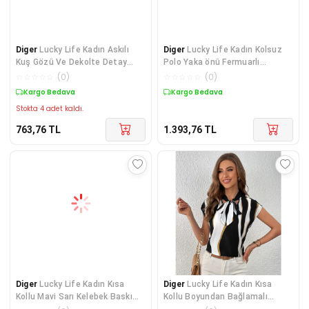
Diger
Lucky Life Kadın Askılı
Diger
Lucky Life Kadın Kolsuz
Kuş Gözü Ve Dekolte Detay
Polo Yaka önü Fermuarlı
Boyundan Bağlam
Kaşkorse Bluz
☆
☆
☆
☆
☆
(
0
)
☆
☆
☆
☆
☆
(
0
)
Kargo Bedava
Kargo Bedava
Stokta 4 adet kaldı.
763,76
TL
1.393,76
TL
Diger
Lucky Life Kadın Kısa
Diger
Lucky Life Kadın Kısa
Kollu Mavi Sarı Kelebek Baskı
Kollu Boyundan Bağlamalı
Süprem Bluz
Desenli Dokuma Blu