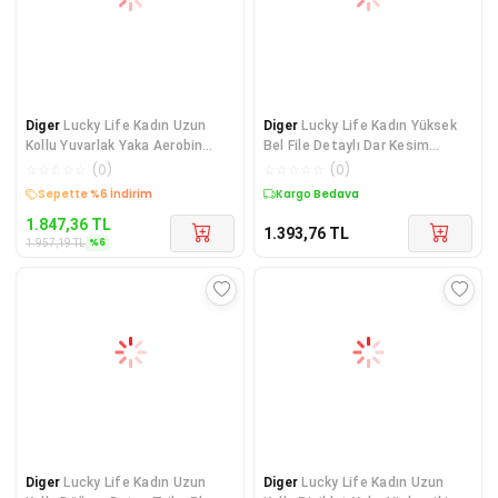
Diger
Lucky Life Kadın Uzun
Diger
Lucky Life Kadın Yüksek
Kollu Yuvarlak Yaka Aerobin
Bel File Detaylı Dar Kesim
Bluz
Viskon Iki Ipl
☆
☆
☆
☆
☆
(
0
)
☆
☆
☆
☆
☆
(
0
)
Kargo Bedava
Kargo Bedava
1.847,36
TL
1.393,76
TL
%
6
1.957,19
TL
Diger
Lucky Life Kadın Uzun
Diger
Lucky Life Kadın Uzun