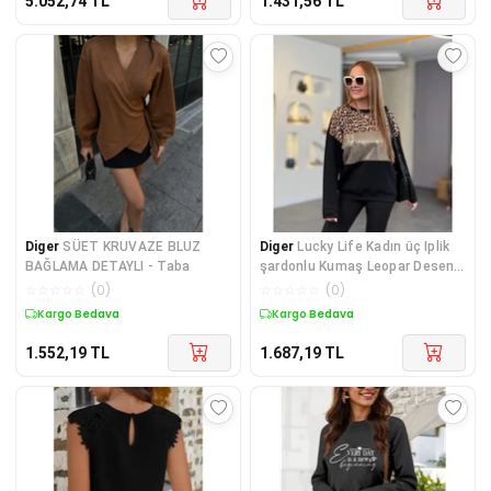
5.052,74
TL
1.431,56
TL
Diger
SÜET KRUVAZE BLUZ
Diger
Lucky Life Kadın üç Iplik
BAĞLAMA DETAYLI - Taba
şardonlu Kumaş Leopar Desenli
Bluz
☆
☆
☆
☆
☆
(
0
)
☆
☆
☆
☆
☆
(
0
)
Kargo Bedava
Kargo Bedava
1.552,19
TL
1.687,19
TL