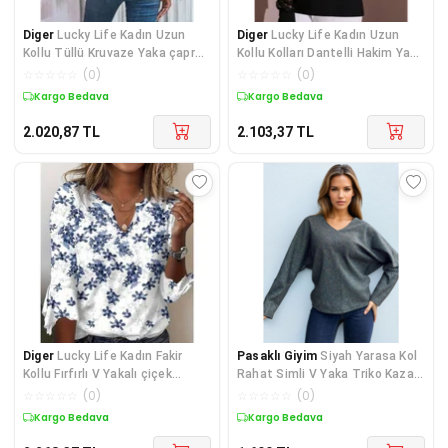
Diger
Lucky Life Kadın Uzun
Diger
Lucky Life Kadın Uzun
Kollu Tüllü Kruvaze Yaka çapraz
Kollu Kolları Dantelli Hakim Yaka
Kesim Detay
Büyük Bed
☆
☆
☆
☆
☆
(
0
)
☆
☆
☆
☆
☆
(
0
)
Kargo Bedava
Kargo Bedava
2.020,87
TL
2.103,37
TL
Diger
Lucky Life Kadın Fakir
Pasaklı Giyim
Siyah Yarasa Kol
Kollu Fırfırlı V Yakalı çiçek
Rahat Simli V Yaka Triko Kazak
Desenli Itha
Bluz 3659286
☆
☆
☆
☆
☆
(
0
)
☆
☆
☆
☆
☆
(
0
)
Kargo Bedava
Kargo Bedava