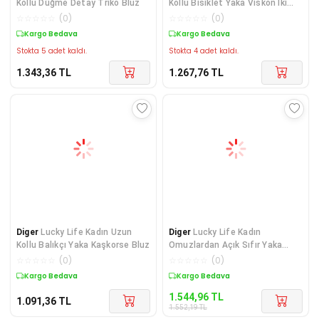
Kollu Düğme Detay Triko Bluz
Kollu Bisiklet Yaka Viskon Iki
Iplik Bluz
☆
☆
☆
☆
☆
(
0
)
☆
☆
☆
☆
☆
(
0
)
Kargo Bedava
Kargo Bedava
Stokta 5 adet kaldı.
Stokta 4 adet kaldı.
1.343,36
TL
1.267,76
TL
Diger
Lucky Life Kadın Uzun
Diger
Lucky Life Kadın
Kollu Balıkçı Yaka Kaşkorse Bluz
Omuzlardan Açık Sıfır Yaka
Asimetrik Kesim Detay
☆
☆
☆
☆
☆
(
0
)
☆
☆
☆
☆
☆
(
0
)
Kargo Bedava
Kargo Bedava
1.544,96
TL
1.091,36
TL
1.552,19
TL