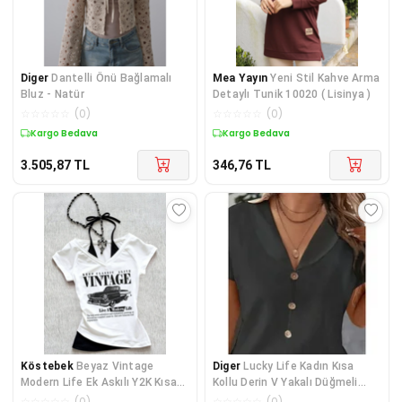
Diger
Dantelli Önü Bağlamalı
Mea Yayın
Yeni Stil Kahve Arma
Bluz - Natür
Detaylı Tunik 10020 ( Lisinya )
☆
☆
☆
☆
☆
(
0
)
☆
☆
☆
☆
☆
(
0
)
Kargo Bedava
Kargo Bedava
3.505,87
TL
346,76
TL
Köstebek
Beyaz Vintage
Diger
Lucky Life Kadın Kısa
Modern Life Ek Askılı Y2K Kısa
Kollu Derin V Yakalı Düğmeli
Kollu Crop
Ithal Keten Bl
☆
☆
☆
☆
☆
(
0
)
☆
☆
☆
☆
☆
(
0
)