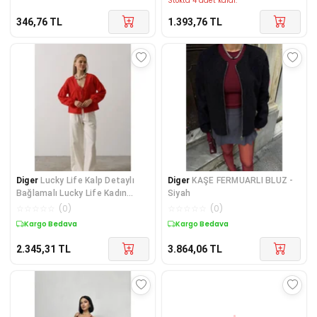
Stokta 4 adet kaldı.
346,76
TL
1.393,76
TL
Diger
Lucky Life Kalp Detaylı
Diger
KAŞE FERMUARLI BLUZ -
Bağlamalı Lucky Life Kadın
Siyah
Brode Bluz - K
☆
☆
☆
☆
☆
(
0
)
☆
☆
☆
☆
☆
(
0
)
Kargo Bedava
Kargo Bedava
2.345,31
TL
3.864,06
TL