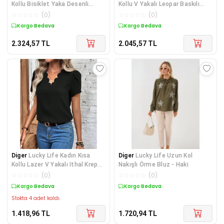
Kollu Bisiklet Yaka Desenli
Kollu V Yakalı Leopar Baskılı
Viskon Iki Ipli
şardonlu Dalg
☆
☆
☆
☆
☆
(
0
)
☆
☆
☆
☆
☆
(
0
)
Kargo Bedava
Kargo Bedava
2.324,57
TL
2.045,57
TL
Diger
Lucky Life Kadın Kısa
Diger
Lucky Life Uzun Kol
Kollu Lazer V Yakalı Ithal Krep
Nakışlı Örme Bluz - Haki
Bluz
☆
☆
☆
☆
☆
(
0
)
☆
☆
☆
☆
☆
(
0
)
Kargo Bedava
Kargo Bedava
Stokta 4 adet kaldı.
1.418,96
TL
1.720,94
TL