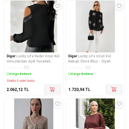
Diger
Lucky Life Kadın Uzun Kol
Diger
Lucky Life Uzun Kol
Omuzlardan Açık Yuvarlak
Nakışlı Örme Bluz - Siyah
Degaje Yakalı
☆
☆
☆
☆
☆
(
0
)
☆
☆
☆
☆
☆
(
0
)
Kargo Bedava
Kargo Bedava
Stokta 5 adet kaldı.
2.062,12
TL
1.720,94
TL