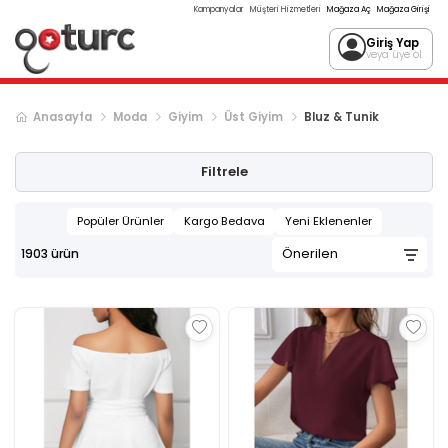
Kampanyalar
Müşteri Hizmetleri
Mağaza Aç
Mağaza Girişi
Giriş Yap
veya üye ol
Anasayfa
Moda
Giyim
Üst Giyim
Bluz & Tunik
Sonraki ürün sayfası, sayfa
2
Filtrele
Popüler Ürünler
Kargo Bedava
Yeni Eklenenler
1903
ürün