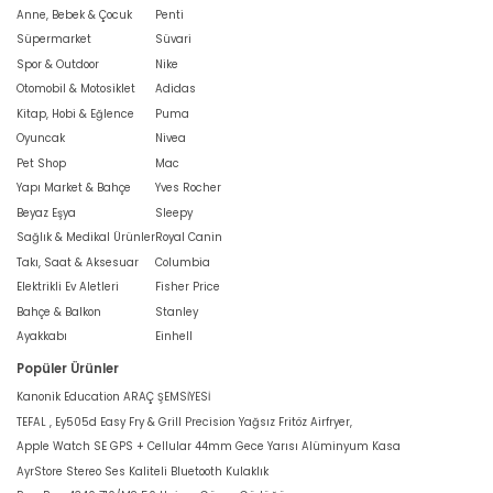
Anne, Bebek & Çocuk
Penti
Süpermarket
Süvari
Spor & Outdoor
Nike
Otomobil & Motosiklet
Adidas
Kitap, Hobi & Eğlence
Puma
Oyuncak
Nivea
Pet Shop
Mac
Yapı Market & Bahçe
Yves Rocher
Beyaz Eşya
Sleepy
Sağlık & Medikal Ürünler
Royal Canin
Takı, Saat & Aksesuar
Columbia
Elektrikli Ev Aletleri
Fisher Price
Bahçe & Balkon
Stanley
Ayakkabı
Einhell
Popüler Ürünler
Kanonik Education ARAÇ ŞEMSİYESİ
TEFAL , Ey505d Easy Fry & Grill Precision Yağsız Fritöz Airfryer,
Apple Watch SE GPS + Cellular 44mm Gece Yarısı Alüminyum Kasa
AyrStore Stereo Ses Kaliteli Bluetooth Kulaklık