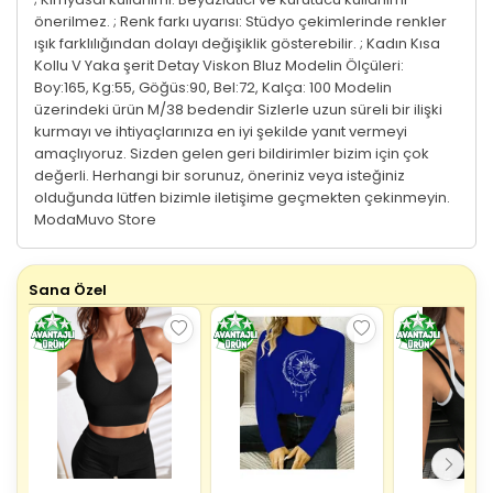
önerilmez. ; Renk farkı uyarısı: Stüdyo çekimlerinde renkler
ışık farklılığından dolayı değişiklik gösterebilir. ; Kadın Kısa
Kollu V Yaka şerit Detay Viskon Bluz Modelin Ölçüleri:
Boy:165, Kg:55, Göğüs:90, Bel:72, Kalça: 100 Modelin
üzerindeki ürün M/38 bedendir Sizlerle uzun süreli bir ilişki
kurmayı ve ihtiyaçlarınıza en iyi şekilde yanıt vermeyi
amaçlıyoruz. Sizden gelen geri bildirimler bizim için çok
değerli. Herhangi bir sorunuz, öneriniz veya isteğiniz
olduğunda lütfen bizimle iletişime geçmekten çekinmeyin.
ModaMuvo Store
Sana Özel