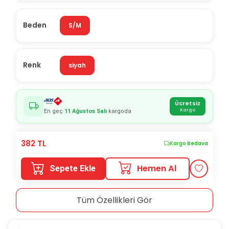
Beden
S/M
Renk
siyah
Ücretsiz
Kargo
En geç
11 Ağustos Salı
kargoda
382
TL
Kargo Bedava
Hemen Al
Sepete Ekle
Tüm Özellikleri Gör