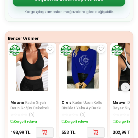
4
5
6
Kargo çıkış zamanları mağazalara göre değişebilir.
7
8
9
Benzer Ürünler
Miravm
Kadın Siyah
Creis
Kadın Uzun Kollu
Miravm
Defna
Derin Göğüs Dekolteli
Bisiklet Yaka Ay Baskılı
Beyaz Siyah Ç
Şık Crop Top Bluz
Viskon Bluz
Çapraz Askılı
☆
☆
☆
☆
☆
(
0
)
☆
☆
☆
☆
☆
(
0
)
☆
☆
☆
☆
☆
(
0
)
Bluz
Kargo Bedava
Kargo Bedava
Kargo Bedav
198,99
TL
553
TL
302,99
TL