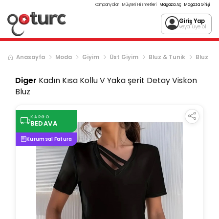
Kampanyalar
Müşteri Hizmetleri
Mağaza Aç
Mağaza Girişi
Giriş Yap
veya üye ol
Anasayfa
Moda
Giyim
Üst Giyim
Bluz & Tunik
Bluz
Diger
Kadın Kısa Kollu V Yaka şerit Detay Viskon
Bluz
KARGO
BEDAVA
Kurumsal Fatura