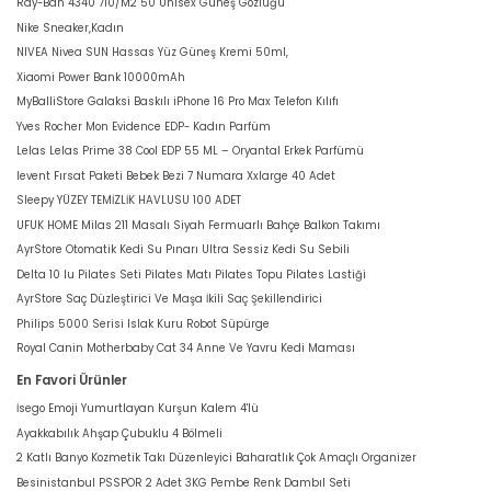
Ray-Ban 4340 710/M2 50 Unisex Güneş Gözlüğü
Nike Sneaker,Kadın
NIVEA Nivea SUN Hassas Yüz Güneş Kremi 50ml,
Xiaomi Power Bank 10000mAh
MyBalliStore Galaksi Baskılı iPhone 16 Pro Max Telefon Kılıfı
Yves Rocher Mon Evidence EDP- Kadın Parfüm
Lelas Lelas Prime 38 Cool EDP 55 ML – Oryantal Erkek Parfümü
levent Fırsat Paketi Bebek Bezi 7 Numara Xxlarge 40 Adet
Sleepy YÜZEY TEMİZLİK HAVLUSU 100 ADET
UFUK HOME Milas 211 Masalı Siyah Fermuarlı Bahçe Balkon Takımı
AyrStore Otomatik Kedi Su Pınarı Ultra Sessiz Kedi Su Sebili
Delta 10 lu Pilates Seti Pilates Matı Pilates Topu Pilates Lastiği
AyrStore Saç Düzleştirici Ve Maşa İkili Saç Şekillendirici
Philips 5000 Serisi Islak Kuru Robot Süpürge
Royal Canin Motherbaby Cat 34 Anne Ve Yavru Kedi Maması
En Favori Ürünler
İsego Emoji Yumurtlayan Kurşun Kalem 4'lü
Ayakkabılık Ahşap Çubuklu 4 Bölmeli
2 Katlı Banyo Kozmetik Takı Düzenleyici Baharatlık Çok Amaçlı Organizer
Besinistanbul PSSPOR 2 Adet 3KG Pembe Renk Dambıl Seti