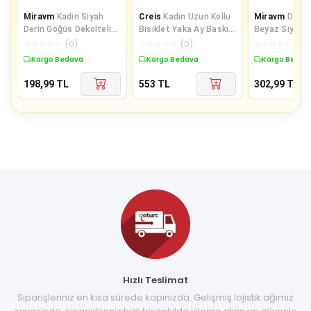
Miravm
Kadın Siyah
Creis
Kadın Uzun Kollu
Miravm
Defna
Derin Göğüs Dekolteli
Bisiklet Yaka Ay Baskılı
Beyaz Siyah Ç
Şık Crop Top Bluz
Viskon Bluz
Çapraz Askılı
☆
☆
☆
☆
☆
(
0
)
☆
☆
☆
☆
☆
(
0
)
☆
☆
☆
☆
☆
(
0
)
Bluz
Kargo Bedava
Kargo Bedava
Kargo Bedav
198,99
TL
553
TL
302,99
TL
Hızlı Teslimat
Siparişleriniz en kısa sürede kapınızda. Gelişmiş lojistik ağımız