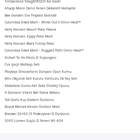
Timberland Tdwgf2183201 Kol Saati
Ahşap Marin Deniz Feneri Dekoratif Hediyelik
Bee Garden Sivi Propolis Ekstrakt
Columbia Erkek Mont - White Out İi Omni-Heat™
Helly Hansen Mount Polar Fleece
Helly Hansen Zippy Polar Mont
Helly Hansen Block Fullzip Polar
Columbia Erkek Mont - Rugged Path Omni-Heat™
Einhell Te-Hv Akülü El Süpürgesi
Cvs Şarjli Matkap Seti
Playtoys Dinazorların Dünyası Oyun Kumu
Mini Okçuluk Seti Kutulu Vantuzlu Ok Yay Seti
Abbalone Sumo Akil Zeka Strateji Oyunu
4 Zamanlı Vitesli Bot-Tekne Motoru
Tek Gözlü Kuş Gözlem Dürbünü
Büyük Mercek Korsan Dürbün Mavi
Breaker 20×50 Ct Profesyonel El Dürbünü
3000 Lümen Güçlü El Feneri Wt-604