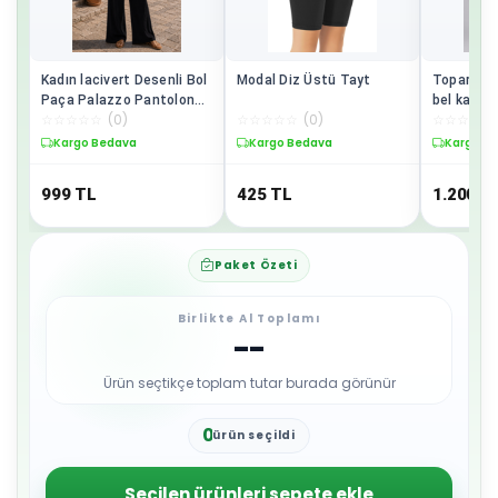
Kadın lacivert Desenli Bol
Modal Diz Üstü Tayt
Toparlayıc
Paça Palazzo Pantolon
bel kadın 
☆
☆
☆
☆
☆
(
0
)
☆
☆
☆
☆
☆
(
0
)
☆
☆
☆
☆
☆
Yüksek Bel Rahat Kesim
tayt
Kargo Bedava
Kargo Bedava
Kargo B
999
TL
425
TL
1.200
T
Paket Özeti
Birlikte Al Toplamı
--
Ürün seçtikçe toplam tutar burada görünür
0
ürün seçildi
1
2
3
Seçilen ürünleri sepete ekle