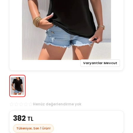
Varyantlar Mevcut
Henüz değerlendirme yok
382
TL
Tükeniyor, Son
1
Ürün!