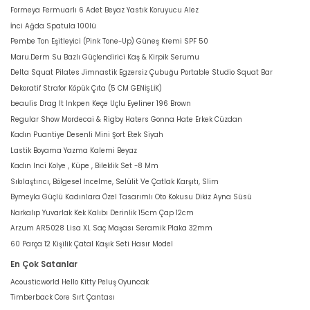
Formeya Fermuarlı 6 Adet Beyaz Yastık Koruyucu Alez
İnci Ağda Spatula 100lü
Pembe Ton Eşitleyici (Pink Tone-Up) Güneş Kremi SPF 50
Maru.Derm Su Bazlı Güçlendirici Kaş & Kirpik Serumu
Delta Squat Pilates Jimnastik Egzersiz Çubuğu Portable Studio Squat Bar
Dekoratif Strafor Köpük Çıta (5 CM GENİŞLİK)
beaulis Drag It Inkpen Keçe Uçlu Eyeliner 196 Brown
Regular Show Mordecai & Rigby Haters Gonna Hate Erkek Cüzdan
Kadın Puantiye Desenli Mini Şort Etek Siyah
Lastik Boyama Yazma Kalemi Beyaz
Kadın Inci Kolye , Küpe , Bileklik Set -8 Mm
Sıkılaştırıcı, Bölgesel İncelme, Selülit Ve Çatlak Karşıtı, Slim
Bymeyla Güçlü Kadınlara Özel Tasarımlı Oto Kokusu Dikiz Ayna Süsü
Narkalıp Yuvarlak Kek Kalıbı Derinlik 15cm Çap 12cm
Arzum AR5028 Lisa XL Saç Maşası Seramik Plaka 32mm
60 Parça 12 Kişilik Çatal Kaşık Seti Hasır Model
En Çok Satanlar
Acousticworld Hello Kitty Peluş Oyuncak
Timberback Core Sırt Çantası