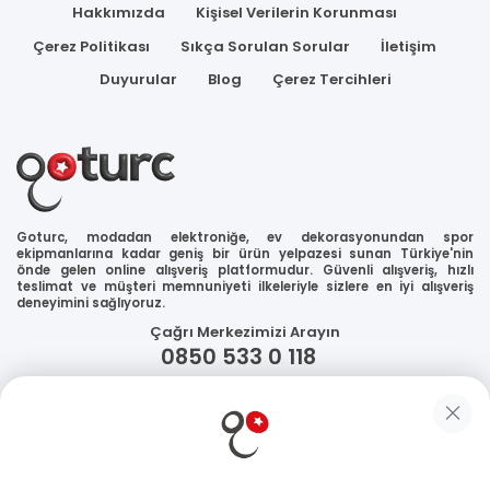
Hakkımızda
Kişisel Verilerin Korunması
Çerez Politikası
Sıkça Sorulan Sorular
İletişim
Duyurular
Blog
Çerez Tercihleri
Goturc, modadan elektroniğe, ev dekorasyonundan spor
ekipmanlarına kadar geniş bir ürün yelpazesi sunan Türkiye'nin
önde gelen online alışveriş platformudur. Güvenli alışveriş, hızlı
teslimat ve müşteri memnuniyeti ilkeleriyle sizlere en iyi alışveriş
deneyimini sağlıyoruz.
Çağrı Merkezimizi Arayın
0850 533 0 118
WhatsApp Destek
Güvenliğiniz