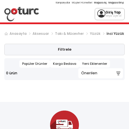
Kampanyalar
Müşteri Hizmetleri
Mağaza Aç
Mağaza Girişi
Giriş Yap
veya üye ol
Anasayfa
Aksesuar
Takı & Mücevher
Yüzük
İnci Yüzük
Filtrele
Popüler Ürünler
Kargo Bedava
Yeni Eklenenler
0
ürün