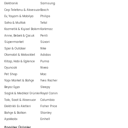
Elektronik
Samsung
Cep Telefonu & Aksesuar
Bosch
Ev, Yaşam & Mobilya
Philips
Sofra & Mutfak
Tefal
Kozmetik & Kişisel Bakım
Korkmaz
Anne, Bebek & Çocuk
Penti
Süpermarket
Süvari
Spor & Outdoor
Nike
Otomobil & Motosiklet
Adidas
Kitap, Hobi & Eğlence
Puma
Oyuncak
Nivea
Pet Shop
Mac
Yapı Market & Bahçe
Yves Rocher
Beyaz Eşya
Sleepy
Sağlık & Medikal Ürünler
Royal Canin
Takı, Saat & Aksesuar
Columbia
Elektrikli Ev Aletleri
Fisher Price
Bahçe & Balkon
Stanley
Ayakkabı
Einhell
Popüler Ürünler