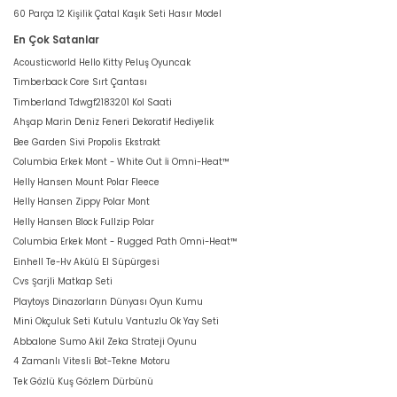
60 Parça 12 Kişilik Çatal Kaşık Seti Hasır Model
En Çok Satanlar
Acousticworld Hello Kitty Peluş Oyuncak
Timberback Core Sırt Çantası
Timberland Tdwgf2183201 Kol Saati
Ahşap Marin Deniz Feneri Dekoratif Hediyelik
Bee Garden Sivi Propolis Ekstrakt
Columbia Erkek Mont - White Out İi Omni-Heat™
Helly Hansen Mount Polar Fleece
Helly Hansen Zippy Polar Mont
Helly Hansen Block Fullzip Polar
Columbia Erkek Mont - Rugged Path Omni-Heat™
Einhell Te-Hv Akülü El Süpürgesi
Cvs Şarjli Matkap Seti
Playtoys Dinazorların Dünyası Oyun Kumu
Mini Okçuluk Seti Kutulu Vantuzlu Ok Yay Seti
Abbalone Sumo Akil Zeka Strateji Oyunu
4 Zamanlı Vitesli Bot-Tekne Motoru
Tek Gözlü Kuş Gözlem Dürbünü