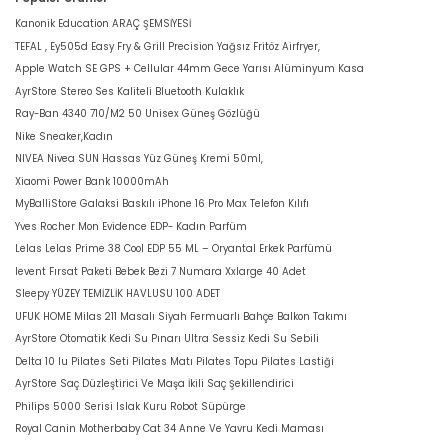
Kanonik Education ARAÇ ŞEMSİYESİ
TEFAL , Ey505d Easy Fry & Grill Precision Yağsız Fritöz Airfryer,
Apple Watch SE GPS + Cellular 44mm Gece Yarısı Alüminyum Kasa
AyrStore Stereo Ses Kaliteli Bluetooth Kulaklık
Ray-Ban 4340 710/M2 50 Unisex Güneş Gözlüğü
Nike Sneaker,Kadın
NIVEA Nivea SUN Hassas Yüz Güneş Kremi 50ml,
Xiaomi Power Bank 10000mAh
MyBalliStore Galaksi Baskılı iPhone 16 Pro Max Telefon Kılıfı
Yves Rocher Mon Evidence EDP- Kadın Parfüm
Lelas Lelas Prime 38 Cool EDP 55 ML – Oryantal Erkek Parfümü
levent Fırsat Paketi Bebek Bezi 7 Numara Xxlarge 40 Adet
Sleepy YÜZEY TEMİZLİK HAVLUSU 100 ADET
UFUK HOME Milas 211 Masalı Siyah Fermuarlı Bahçe Balkon Takımı
AyrStore Otomatik Kedi Su Pınarı Ultra Sessiz Kedi Su Sebili
Delta 10 lu Pilates Seti Pilates Matı Pilates Topu Pilates Lastiği
AyrStore Saç Düzleştirici Ve Maşa İkili Saç Şekillendirici
Philips 5000 Serisi Islak Kuru Robot Süpürge
Royal Canin Motherbaby Cat 34 Anne Ve Yavru Kedi Maması