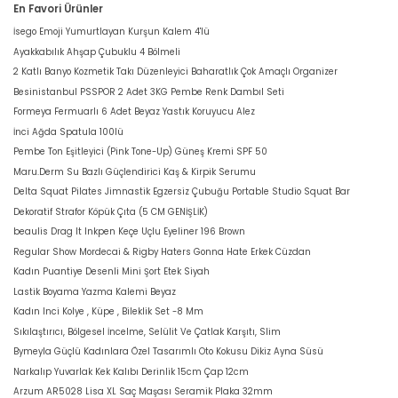
En Favori Ürünler
İsego Emoji Yumurtlayan Kurşun Kalem 4'lü
Ayakkabılık Ahşap Çubuklu 4 Bölmeli
2 Katlı Banyo Kozmetik Takı Düzenleyici Baharatlık Çok Amaçlı Organizer
Besinistanbul PSSPOR 2 Adet 3KG Pembe Renk Dambıl Seti
Formeya Fermuarlı 6 Adet Beyaz Yastık Koruyucu Alez
İnci Ağda Spatula 100lü
Pembe Ton Eşitleyici (Pink Tone-Up) Güneş Kremi SPF 50
Maru.Derm Su Bazlı Güçlendirici Kaş & Kirpik Serumu
Delta Squat Pilates Jimnastik Egzersiz Çubuğu Portable Studio Squat Bar
Dekoratif Strafor Köpük Çıta (5 CM GENİŞLİK)
beaulis Drag It Inkpen Keçe Uçlu Eyeliner 196 Brown
Regular Show Mordecai & Rigby Haters Gonna Hate Erkek Cüzdan
Kadın Puantiye Desenli Mini Şort Etek Siyah
Lastik Boyama Yazma Kalemi Beyaz
Kadın Inci Kolye , Küpe , Bileklik Set -8 Mm
Sıkılaştırıcı, Bölgesel İncelme, Selülit Ve Çatlak Karşıtı, Slim
Bymeyla Güçlü Kadınlara Özel Tasarımlı Oto Kokusu Dikiz Ayna Süsü
Narkalıp Yuvarlak Kek Kalıbı Derinlik 15cm Çap 12cm
Arzum AR5028 Lisa XL Saç Maşası Seramik Plaka 32mm