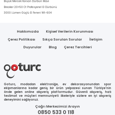
Büyük Mercek Korsan Dürbün Mavi
Breaker 20×50 Ct Profesyonel El Dürbünü
3000 Lümen Güçlü El Feneri Wt-604
Hakkımızda
Kişisel Verilerin Korunması
Çerez Politikası
Sıkça Sorulan Sorular
İletişim
Duyurular
Blog
Çerez Tercihleri
Goturc, modadan elektroniğe, ev dekorasyonundan spor
ekipmanlarına kadar geniş bir ürün yelpazesi sunan Türkiye'nin
önde gelen online alışveriş platformudur. Güvenli alışveriş, hızlı
teslimat ve müşteri memnuniyeti ilkeleriyle sizlere en iyi alışveriş
deneyimini sağlıyoruz.
Çağrı Merkezimizi Arayın
0850 533 0 118