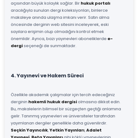
açısından büyük kolaylık sağlar. Bir
hukuk portalı
aracılığıyla sunulan dergi koleksiyonları, binlerce
makaleye anında ulaşma imkanı verir. Satın alma
öncesinde derginin web sitesini inceleyerek, eski
sayılara erişimin olup olmadığını kontrol etmek
önemlidir. Ayrıca, bazı yayınevleri aboneliklerde
e-
dergi
seçeneği de sunmaktadır.
4. Yayınevi ve Hakem Süreci
Özellikle akademik çalışmalar için tercih edeceğiniz
derginin
hakemli hukuk dergisi
olmasına dikkat edin.
Bu, makalelerin bilimsel bir süzgeçten geçtiği anlamına
gelir. Tanınmış yayınevleri ve üniversiteler tarafından
yayımlanan dergiler genellikle daha güvenilirdir.
Seçkin Yayıncılık
,
Yetkin Yayınları
,
Adalet
Yayınevi
,
Beta Yayınları
gibi köklü yayınevlerinin