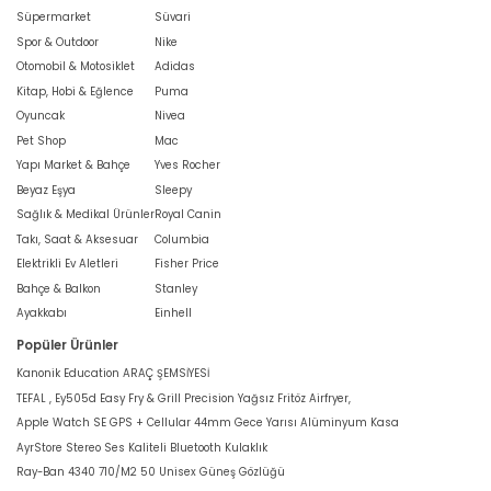
Süpermarket
Süvari
Spor & Outdoor
Nike
Otomobil & Motosiklet
Adidas
Kitap, Hobi & Eğlence
Puma
Oyuncak
Nivea
Pet Shop
Mac
Yapı Market & Bahçe
Yves Rocher
Beyaz Eşya
Sleepy
Sağlık & Medikal Ürünler
Royal Canin
Takı, Saat & Aksesuar
Columbia
Elektrikli Ev Aletleri
Fisher Price
Bahçe & Balkon
Stanley
Ayakkabı
Einhell
Popüler Ürünler
Kanonik Education ARAÇ ŞEMSİYESİ
TEFAL , Ey505d Easy Fry & Grill Precision Yağsız Fritöz Airfryer,
Apple Watch SE GPS + Cellular 44mm Gece Yarısı Alüminyum Kasa
AyrStore Stereo Ses Kaliteli Bluetooth Kulaklık
Ray-Ban 4340 710/M2 50 Unisex Güneş Gözlüğü