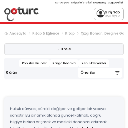
Kampanyalar
Müşteri Hizmetleri
Mağaza Aç
Mağaza Girişi
Giriş Yap
veya üye ol
Anasayfa
Kitap & Eğlence
Kitap
Çizgi Roman, Dergi ve Gaz
Filtrele
Popüler Ürünler
Kargo Bedava
Yeni Eklenenler
0
ürün
Hukuk dünyası, sürekli değişen ve gelişen bir yapıya
sahiptir. Bu dinamik alanda güncel kalmak, doğru
bilgiye hızlıca erişmek ve mesleki donanımı artırmak