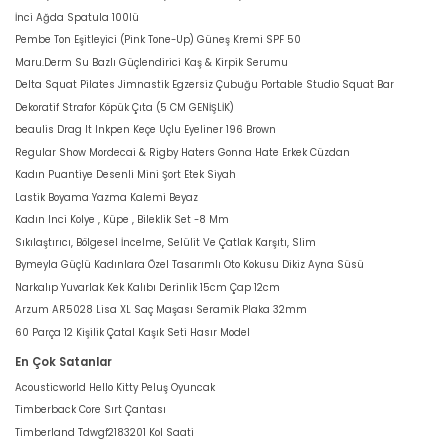
İnci Ağda Spatula 100lü
Pembe Ton Eşitleyici (Pink Tone-Up) Güneş Kremi SPF 50
Maru.Derm Su Bazlı Güçlendirici Kaş & Kirpik Serumu
Delta Squat Pilates Jimnastik Egzersiz Çubuğu Portable Studio Squat Bar
Dekoratif Strafor Köpük Çıta (5 CM GENİŞLİK)
beaulis Drag It Inkpen Keçe Uçlu Eyeliner 196 Brown
Regular Show Mordecai & Rigby Haters Gonna Hate Erkek Cüzdan
Kadın Puantiye Desenli Mini Şort Etek Siyah
Lastik Boyama Yazma Kalemi Beyaz
Kadın Inci Kolye , Küpe , Bileklik Set -8 Mm
Sıkılaştırıcı, Bölgesel İncelme, Selülit Ve Çatlak Karşıtı, Slim
Bymeyla Güçlü Kadınlara Özel Tasarımlı Oto Kokusu Dikiz Ayna Süsü
Narkalıp Yuvarlak Kek Kalıbı Derinlik 15cm Çap 12cm
Arzum AR5028 Lisa XL Saç Maşası Seramik Plaka 32mm
60 Parça 12 Kişilik Çatal Kaşık Seti Hasır Model
En Çok Satanlar
Acousticworld Hello Kitty Peluş Oyuncak
Timberback Core Sırt Çantası
Timberland Tdwgf2183201 Kol Saati