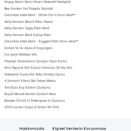
Ahşap Marin Deniz Feneri Dekoratif Hediyelik
Bee Garden Sivi Propolis Ekstrakt
Columbia Erkek Mont - White Out İi Omni-Heat™
Helly Hansen Mount Polar Fleece
Helly Hansen Zippy Polar Mont
Helly Hansen Block Fullzip Polar
Columbia Erkek Mont - Rugged Path Omni-Heat™
Einhell Te-Hv Akülü El Süpürgesi
Cvs Şarjli Matkap Seti
Playtoys Dinazorların Dünyası Oyun Kumu
Mini Okçuluk Seti Kutulu Vantuzlu Ok Yay Seti
Abbalone Sumo Akil Zeka Strateji Oyunu
4 Zamanlı Vitesli Bot-Tekne Motoru
Tek Gözlü Kuş Gözlem Dürbünü
Büyük Mercek Korsan Dürbün Mavi
Breaker 20×50 Ct Profesyonel El Dürbünü
3000 Lümen Güçlü El Feneri Wt-604
Hakkımızda
Kişisel Verilerin Korunması