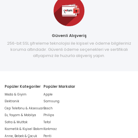
Güvenli Alışveriş
256-bit SSL şifreleme teknolojisi ile kişisel ve ödeme bilgileriniz
koruma altındadır. Güvenli ödeme seçenekleri ve sertifikalı
altyapımız ile huzurla alışveriş yapın.
Popüler Kategoriler
Popüler Markalar
Moda & Giyim
Apple
Elektronik
Samsung
Cep Telefonu & Aksesuar
Bosch
Ev, Yaşam & Mobilya
Philips
Sofra & Mutfak
Tefal
Kozmetik & Kişisel Bakım
Korkmaz
Anne, Bebek & Çocuk
Penti