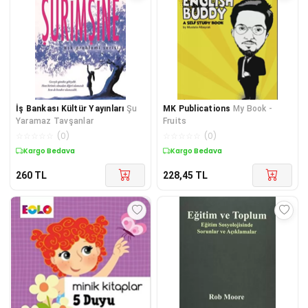
İş Bankası Kültür Yayınları
Şu
MK Publications
My Book -
Yaramaz Tavşanlar
Fruits
☆
☆
☆
☆
☆
(
0
)
☆
☆
☆
☆
☆
(
0
)
Kargo Bedava
Kargo Bedava
260
TL
228,45
TL