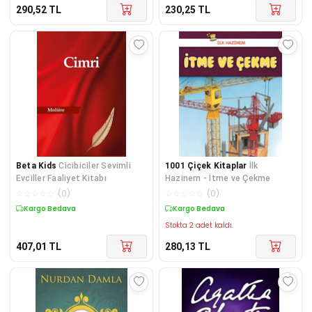
290,52
TL
230,25
TL
Beta Kids
Cicibiciler Sevimli
1001 Çiçek Kitaplar
İlk
Evciller Faaliyet Kitabı
Hazinem - İtme ve Çekme
☆
☆
☆
☆
☆
(
0
)
☆
☆
☆
☆
☆
(
0
)
Kargo Bedava
Kargo Bedava
Stokta 2 adet kaldı.
407,01
TL
280,13
TL