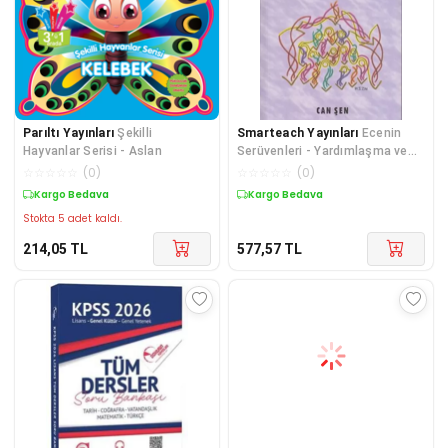
Parıltı Yayınları
Şekilli
Smarteach Yayınları
Ecenin
Hayvanlar Serisi - Aslan
Serüvenleri - Yardımlaşma ve
Paylaşma
☆
☆
☆
☆
☆
(
0
)
☆
☆
☆
☆
☆
(
0
)
Kargo Bedava
Kargo Bedava
Stokta 5 adet kaldı.
214,05
TL
577,57
TL