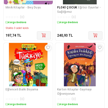
Minik Kitaplar - Beş Duyu
FLOKİ ÇOCUK
Eğitici Oyunlar -
Sağlığımız
☆
☆
☆
☆
☆
(
0
)
☆
☆
☆
☆
☆
(
0
)
Kargo Bedava
Kargo Bedava
Stokta 3 adet kaldı.
197,74
TL
240,93
TL
Eğlenceli Balık Boyama
Karton Kitaplar-Saymayı
Öğreniyorum
☆
☆
☆
☆
☆
(
0
)
☆
☆
☆
☆
☆
(
0
)
Kargo Bedava
Kargo Bedava