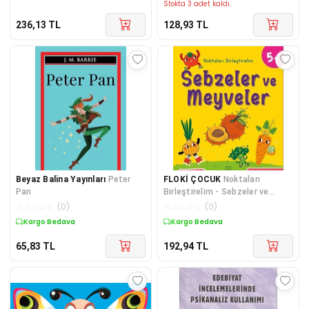
Stokta 3 adet kaldı.
236,13
TL
128,93
TL
Beyaz Balina Yayınları
Peter
FLOKİ ÇOCUK
Noktaları
Pan
Birleştirelim - Sebzeler ve
Meyveler +5 Yaş
☆
☆
☆
☆
☆
(
0
)
☆
☆
☆
☆
☆
(
0
)
Kargo Bedava
Kargo Bedava
65,83
TL
192,94
TL