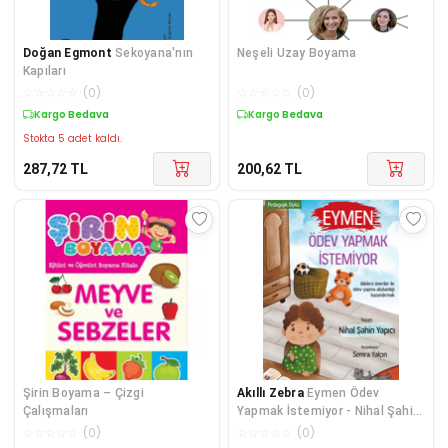
Doğan Egmont
Sekoyana'nın
Neşeli Uzay Boyama
Kapıları
☆
☆
☆
☆
☆
(
0
)
☆
☆
☆
☆
☆
(
0
)
Kargo Bedava
Kargo Bedava
Stokta 5 adet kaldı.
287,72
TL
200,62
TL
Şirin Boyama – Çizgi
Akıllı Zebra
Eymen Ödev
Çalışmaları
Yapmak İstemiyor - Nihal Şahin
Yapıcı
☆
☆
☆
☆
☆
(
0
)
☆
☆
☆
☆
☆
(
0
)