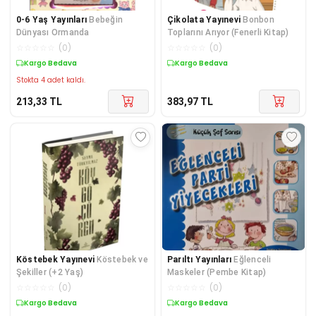
0-6 Yaş Yayınları
Bebeğin
Çikolata Yayınevi
Bonbon
Dünyası Ormanda
Toplarını Arıyor (Fenerli Kitap)
☆
☆
☆
☆
☆
(
0
)
☆
☆
☆
☆
☆
(
0
)
Kargo Bedava
Kargo Bedava
Stokta 4 adet kaldı.
213,33
TL
383,97
TL
Köstebek Yayınevi
Köstebek ve
Parıltı Yayınları
Eğlenceli
Şekiller (+2 Yaş)
Maskeler (Pembe Kitap)
☆
☆
☆
☆
☆
(
0
)
☆
☆
☆
☆
☆
(
0
)
Kargo Bedava
Kargo Bedava