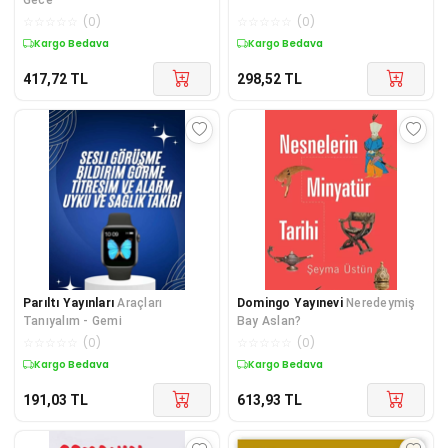
☆
☆
☆
☆
☆
(
0
)
☆
☆
☆
☆
☆
(
0
)
Kargo Bedava
Kargo Bedava
417,72
TL
298,52
TL
Parıltı Yayınları
Araçları
Domingo Yayınevi
Neredeymiş
Tanıyalım - Gemi
Bay Aslan?
☆
☆
☆
☆
☆
(
0
)
☆
☆
☆
☆
☆
(
0
)
Kargo Bedava
Kargo Bedava
191,03
TL
613,93
TL