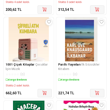
Stokta 4 adet kaldı.
Stokta 3 adet kaldı.
200,62
TL
312,54
TL
1001 Çiçek Kitaplar
Çocuklar
Parıltı Yayınları
İlk Sözcükler
İçin Müzik
Kitabım
☆
☆
☆
☆
☆
(
0
)
☆
☆
☆
☆
☆
(
0
)
Kargo Bedava
Kargo Bedava
Stokta 2 adet kaldı.
662,60
TL
221,74
TL