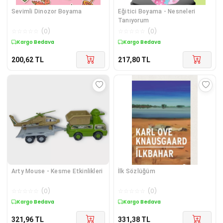
Sevimli Dinozor Boyama
Eğitici Boyama - Nesneleri
Tanıyorum
☆
☆
☆
☆
☆
(
0
)
☆
☆
☆
☆
☆
(
0
)
Kargo Bedava
Kargo Bedava
200,62
TL
217,80
TL
Arty Mouse - Kesme Etkinlikleri
İlk Sözlüğüm
☆
☆
☆
☆
☆
(
0
)
☆
☆
☆
☆
☆
(
0
)
Kargo Bedava
Kargo Bedava
321,96
TL
331,38
TL