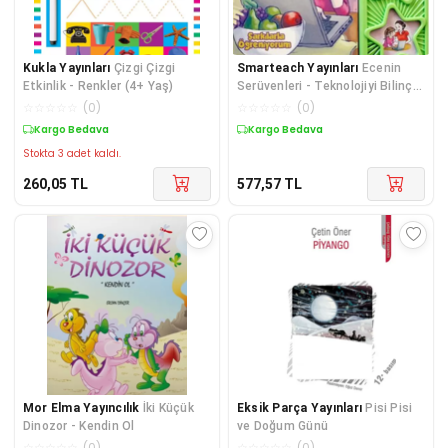
Kukla Yayınları
Çizgi Çizgi
Smarteach Yayınları
Ecenin
Etkinlik - Renkler (4+ Yaş)
Serüvenleri - Teknolojiyi Bilinçli
Kullanıyorum
☆
☆
☆
☆
☆
(
0
)
☆
☆
☆
☆
☆
(
0
)
Kargo Bedava
Kargo Bedava
Stokta 3 adet kaldı.
260,05
TL
577,57
TL
Mor Elma Yayıncılık
İki Küçük
Eksik Parça Yayınları
Pisi Pisi
Dinozor - Kendin Ol
ve Doğum Günü
☆
☆
☆
☆
☆
(
0
)
☆
☆
☆
☆
☆
(
0
)