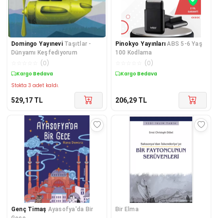
Domingo Yayınevi
Taşıtlar -
Pinokyo Yayınları
ABS 5-6 Yaş
Dünyamı Keşfediyorum
100 Kodlama
☆
☆
☆
☆
☆
(
0
)
☆
☆
☆
☆
☆
(
0
)
Kargo Bedava
Kargo Bedava
Stokta 3 adet kaldı.
529,17
TL
206,29
TL
Genç Timaş
Ayasofya'da Bir
Bir Elma
Gece