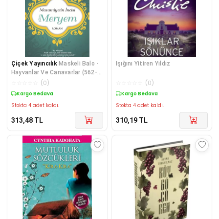
Çiçek Yayıncılık
Maskeli Balo -
Işığını Yitiren Yıldız
Hayvanlar Ve Canavarlar (562-
01)
☆
☆
☆
☆
☆
(
0
)
☆
☆
☆
☆
☆
(
0
)
Kargo Bedava
Kargo Bedava
Stokta 4 adet kaldı.
Stokta 4 adet kaldı.
313,48
TL
310,19
TL