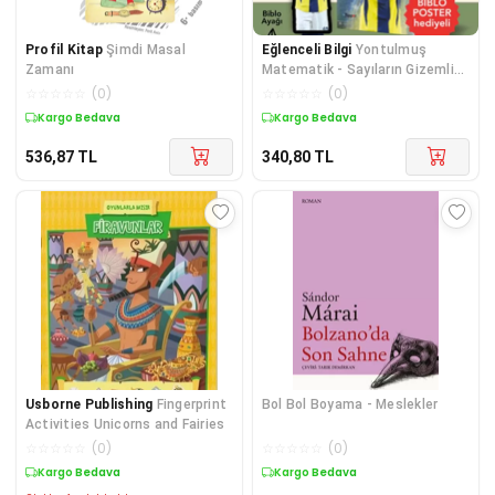
Profil Kitap
Şimdi Masal
Eğlenceli Bilgi
Yontulmuş
Zamanı
Matematik - Sayıların Gizemli
Tarihi
☆
☆
☆
☆
☆
(
0
)
☆
☆
☆
☆
☆
(
0
)
Kargo Bedava
Kargo Bedava
536,87
TL
340,80
TL
Usborne Publishing
Fingerprint
Bol Bol Boyama - Meslekler
Activities Unicorns and Fairies
☆
☆
☆
☆
☆
(
0
)
☆
☆
☆
☆
☆
(
0
)
Kargo Bedava
Kargo Bedava