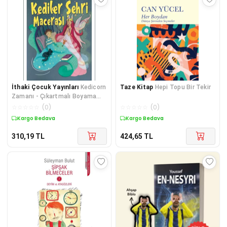
İthaki Çocuk Yayınları
Kedicorn
Taze Kitap
Hepi Topu Bir Tekir
Zamanı - Çıkartmalı Boyama
Kitabı
☆
☆
☆
☆
☆
(
0
)
☆
☆
☆
☆
☆
(
0
)
Kargo Bedava
Kargo Bedava
310,19
TL
424,65
TL