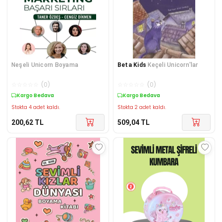
Neşeli Unicorn Boyama
Beta Kids
Keçeli Unicorn'lar
☆
☆
☆
☆
☆
(
0
)
☆
☆
☆
☆
☆
(
0
)
Kargo Bedava
Kargo Bedava
Stokta 4 adet kaldı.
Stokta 2 adet kaldı.
200,62
TL
509,04
TL