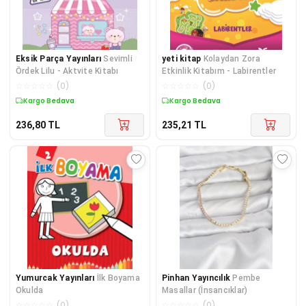
Eksik Parça Yayınları
Sevimli
yeti kitap
Kolaydan Zora
Ördek Lilu - Aktvite Kitabı
Etkinlik Kitabım - Labirentler
☆
☆
☆
☆
☆
(
0
)
☆
☆
☆
☆
☆
(
0
)
Kargo Bedava
Kargo Bedava
236,80
TL
235,21
TL
Yumurcak Yayınları
İlk Boyama
Pinhan Yayıncılık
Pembe
Okulda
Masallar (İnsancıklar)
☆
☆
☆
☆
☆
(
0
)
☆
☆
☆
☆
☆
(
0
)