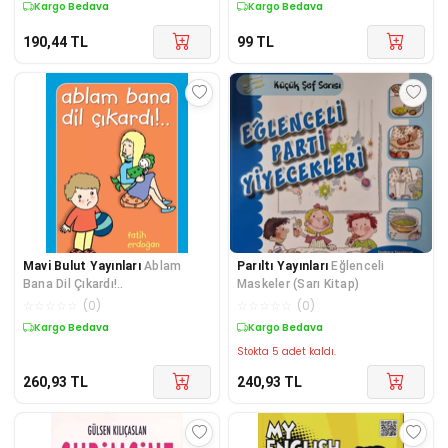
Kargo Bedava
Kargo Bedava
190,44
TL
99
TL
Mavi Bulut Yayınları
Ablam
Parıltı Yayınları
Eğlenceli
Bana Dil Çıkardı!..
Maskeler (Sarı Kitap)
☆
☆
☆
☆
☆
(
0
)
☆
☆
☆
☆
☆
(
0
)
Kargo Bedava
Kargo Bedava
Stokta 5 adet kaldı.
260,93
TL
240,93
TL