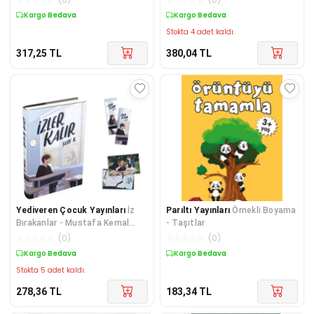
Kargo Bedava
Kargo Bedava
Stokta 4 adet kaldı.
317,25
TL
380,04
TL
Yediveren Çocuk Yayınları
İz
Parıltı Yayınları
Örnekli Boyama
Bırakanlar - Mustafa Kemal
- Taşıtlar
Atatürk
☆
☆
☆
☆
☆
(
0
)
☆
☆
☆
☆
☆
(
0
)
Kargo Bedava
Kargo Bedava
Stokta 5 adet kaldı.
278,36
TL
183,34
TL