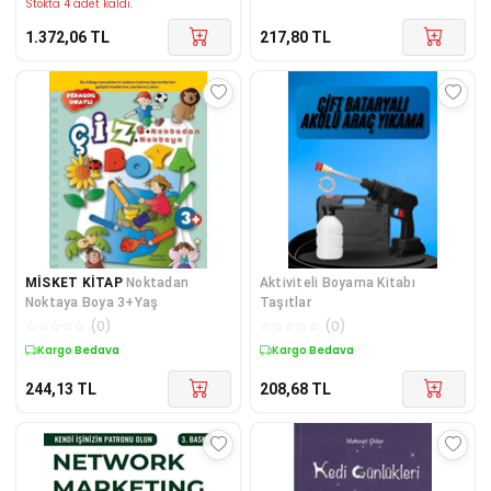
Stokta 4 adet kaldı.
1.372,06
TL
217,80
TL
MİSKET KİTAP
Noktadan
Aktiviteli Boyama Kitabı
Noktaya Boya 3+Yaş
Taşıtlar
☆
☆
☆
☆
☆
(
0
)
☆
☆
☆
☆
☆
(
0
)
Kargo Bedava
Kargo Bedava
244,13
TL
208,68
TL