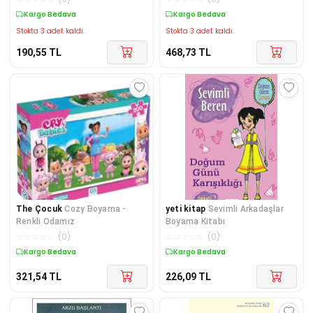
Kargo Bedava
Kargo Bedava
Stokta 3 adet kaldı.
Stokta 3 adet kaldı.
190,55
TL
468,73
TL
The Çocuk
Cozy Boyama -
yeti kitap
Sevimli Arkadaşlar
Renkli Odamız
Boyama Kitabı
☆
☆
☆
☆
☆
(
0
)
☆
☆
☆
☆
☆
(
0
)
Kargo Bedava
Kargo Bedava
321,54
TL
226,09
TL