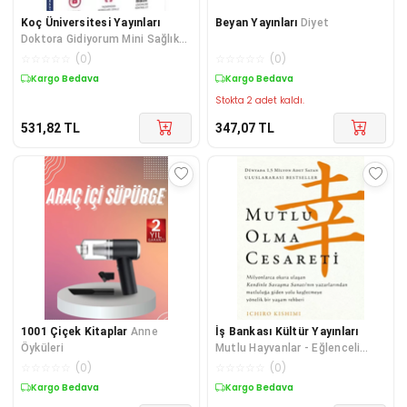
Koç Üniversitesi Yayınları
Beyan Yayınları
Diyet
Doktora Gidiyorum Mini Sağlık
Kitabım
☆
☆
☆
☆
☆
(
0
)
☆
☆
☆
☆
☆
(
0
)
Kargo Bedava
Kargo Bedava
Stokta 2 adet kaldı.
531,82
TL
347,07
TL
1001 Çiçek Kitaplar
Anne
İş Bankası Kültür Yayınları
Öyküleri
Mutlu Hayvanlar - Eğlenceli
Boyama
☆
☆
☆
☆
☆
(
0
)
☆
☆
☆
☆
☆
(
0
)
Kargo Bedava
Kargo Bedava