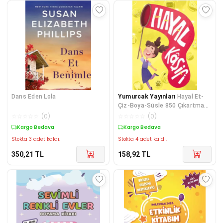
Dans Eden Lola
Yumurcak Yayınları
Hayal Et-
Çiz-Boya-Süsle 850 Çıkartma
-2
☆
☆
☆
☆
☆
(
0
)
☆
☆
☆
☆
☆
(
0
)
Kargo Bedava
Kargo Bedava
Stokta 3 adet kaldı.
Stokta 4 adet kaldı.
350,21
TL
158,92
TL