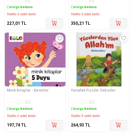
☆
☆
☆
☆
☆
(
0
)
☆
☆
☆
☆
☆
(
0
)
Kargo Bedava
Kargo Bedava
Stokta 5 adet kaldı.
Stokta 3 adet kaldı.
227,01
TL
350,21
TL
Minik Kitaplar - Besinler
Yuvarlak Puzzle-Sebzeler
☆
☆
☆
☆
☆
(
0
)
☆
☆
☆
☆
☆
(
0
)
Kargo Bedava
Kargo Bedava
Stokta 2 adet kaldı.
Stokta 5 adet kaldı.
197,74
TL
264,93
TL