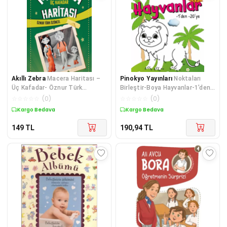
Akıllı Zebra
Macera Haritası –
Pinokyo Yayınları
Noktaları
Üç Kafadar- Öznur Türk
Birleştir-Boya Hayvanlar-1’den
Özöncel
20’ye
☆
☆
☆
☆
☆
(
0
)
☆
☆
☆
☆
☆
(
0
)
Kargo Bedava
Kargo Bedava
149
TL
190,94
TL