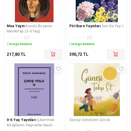
Mea Yayın
Konulu Boyama -
Pötikare Yayınları
Sen De Yap 1
MaviKitap (3-4 Yaş)
☆
☆
☆
☆
☆
(
0
)
☆
☆
☆
☆
☆
(
0
)
Kargo Bedava
Kargo Bedava
217,80
TL
390,72
TL
0-6 Yaş Yayınları
Çıkartmalı
Güneşi Söndüren Çocuk
Kitaplarım-Hayvanlar Nasıl
Besleniyor?