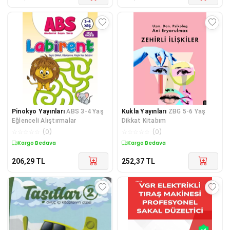
Pinokyo Yayınları
ABS 3-4 Yaş
Kukla Yayınları
ZBG 5-6 Yaş
Eğlenceli Alıştırmalar
Dikkat Kitabım
☆
☆
☆
☆
☆
(
0
)
☆
☆
☆
☆
☆
(
0
)
Kargo Bedava
Kargo Bedava
206,29
TL
252,37
TL