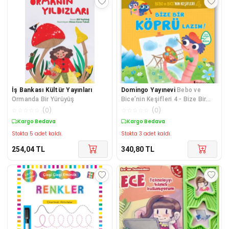
İş Bankası Kültür Yayınları
Domingo Yayınevi
Bebo ve
Ormanda Bir Yürüyüş
Bice’nin Keşifleri 4 - Bize Bir
Köprü Lazım!
☆
☆
☆
☆
☆
(
0
)
☆
☆
☆
☆
☆
(
0
)
Kargo Bedava
Kargo Bedava
Stokta 5 adet kaldı.
Stokta 3 adet kaldı.
254,04
TL
340,80
TL