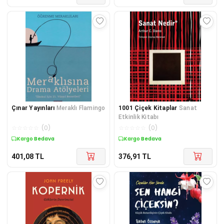
Çınar Yayınları
Meraklı Flamingo
1001 Çiçek Kitaplar
Sanat
Etkinlik Kitabı
☆
☆
☆
☆
☆
(
0
)
☆
☆
☆
☆
☆
(
0
)
Kargo Bedava
Kargo Bedava
401,08
TL
376,91
TL