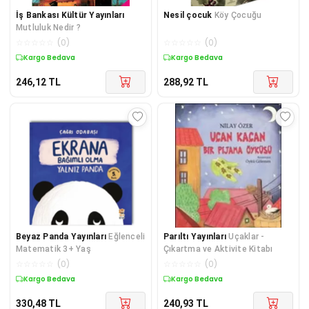
İş Bankası Kültür Yayınları
Nesil çocuk
Köy Çocuğu
Mutluluk Nedir ?
☆
☆
☆
☆
☆
(
0
)
☆
☆
☆
☆
☆
(
0
)
Kargo Bedava
Kargo Bedava
246,12
TL
288,92
TL
Beyaz Panda Yayınları
Eğlenceli
Parıltı Yayınları
Uçaklar -
Matematik 3+ Yaş
Çıkartma ve Aktivite Kitabı
☆
☆
☆
☆
☆
(
0
)
☆
☆
☆
☆
☆
(
0
)
Kargo Bedava
Kargo Bedava
330,48
TL
240,93
TL