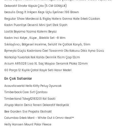
Dekoratif Strafor Köpük Çıta (5 CM GENİŞLİK)
beaulis Drag It Inkpen Keçe Uçlu Eyeliner 196 Brown
Regular Show Mordecai & Rigby Haters Gonna Hate Erkek Cüzdan
Kadın Puantiye Desenli Mini Şort Etek Siyah
Lastik Boyama Yazma Kalemi Beyaz
Kadın Inci Kolye , Küpe , Bileklik Set -8 Mm
Sıkılaştırıcı, Bölgesel İncelme, Selülit Ve Çatlak Karşıtı, Slim
Bymeyla Güçlü Kadınlara Özel Tasarımlı Oto Kokusu Dikiz Ayna Süsü
Narkalıp Yuvarlak Kek Kalıbı Derinlik 15cm Çap 12cm
Arzum AR5028 Lisa XL Saç Maşası Seramik Plaka 32mm
60 Parça 12 Kişilik Çatal Kaşık Seti Hasır Model
En Çok Satanlar
Acousticworld Hello Kitty Peluş Oyuncak
Timberback Core Sırt Çantası
Timberland Tdwgf2183201 Kol Saati
Ahşap Marin Deniz Feneri Dekoratif Hediyelik
Bee Garden Sivi Propolis Ekstrakt
Columbia Erkek Mont - White Out İi Omni-Heat™
Helly Hansen Mount Polar Fleece