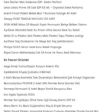
Yves Rocher Mon Evidence EDP- Kadın Parfüm
Lelas Lelas Prime 38 Cool EDP 55 ML – Oryantal Erkek Parfümü
levent Fırsat Paketi Bebek Bezi 7 Numara Xxlarge 40 Adet
Sleepy YÜZEY TEMİZLİK HAVLUSU 100 ADET
UFUK HOME Milas 211 Masalı Siyah Fermuarlı Bahçe Balkon Takımı
AyrStore Otomatik Kedi Su Pınarı Ultra Sessiz Kedi Su Sebili
Delta 10 lu Pilates Seti Pilates Matı Pilates Topu Pilates Lastiği
AyrStore Saç Düzleştirici Ve Maşa İkili Saç Şekillendirici
Philips 5000 Serisi Islak Kuru Robot Süpürge
Royal Canin Motherbaby Cat 34 Anne Ve Yavru Kedi Maması
En Favori Ürünler
İsego Emoji Yumurtlayan Kurşun Kalem 4'lü
Ayakkabılık Ahşap Çubuklu 4 Bölmeli
2 Katlı Banyo Kozmetik Takı Düzenleyici Baharatlık Çok Amaçlı Organizer
Besinistanbul PSSPOR 2 Adet 3KG Pembe Renk Dambıl Seti
Formeya Fermuarlı 6 Adet Beyaz Yastık Koruyucu Alez
İnci Ağda Spatula 100lü
Pembe Ton Eşitleyici (Pink Tone-Up) Güneş Kremi SPF 50
Maru.Derm Su Bazlı Güçlendirici Kaş & Kirpik Serumu
Delta Squat Pilates Jimnastik Egzersiz Çubuğu Portable Studio Squat Bar