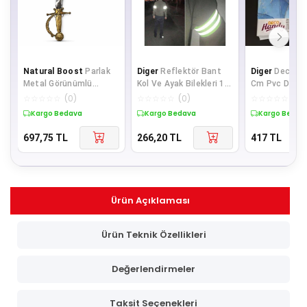
Natural Boost
Parlak
Diger
Reflektör Bant
Diger
Decoha
Metal Görünümlü
Kol Ve Ayak Bilekleri 1
Cm Pvc Duvar
Eskitme Kabzalı Plastik
Adet
4'Lü Paket - 
☆
☆
☆
☆
☆
(
0
)
☆
☆
☆
☆
☆
(
0
)
☆
☆
☆
☆
☆
(
0
)
Korsan Kılıcı - 45
Mermer
Kargo Bedava
Kargo Bedava
Kargo Bedav
697,75
TL
266,20
TL
417
TL
Ürün Açıklaması
Ürün Teknik Özellikleri
Değerlendirmeler
Taksit Seçenekleri