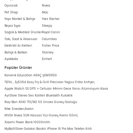
Oyuncak
Nivea
Pet Shop
Mac
Yapı Market & Bahçe
Yves Rocher
Beyaz Eşya
Sleepy
Sağlık & Medikal Ürünler
Royal Canin
Takı, Saat & Aksesuar
Columbia
Elektrikli Ev Aletleri
Fisher Price
Bahçe & Balkon
Stanley
Ayakkabı
Einhell
Popüler Ürünler
Kanonik Education ARAÇ ŞEMSİYESİ
TEFAL , Ey505d Easy Fry & Grill Precision Yağsız Fritöz Airfryer,
Apple Watch SE GPS + Cellular 44mm Gece Yarısı Alüminyum Kasa
AyrStore Stereo Ses Kaliteli Bluetooth Kulaklık
Ray-Ban 4340 710/M2 50 Unisex Güneş Gözlüğü
Nike Sneaker,Kadın
NIVEA Nivea SUN Hassas Yüz Güneş Kremi 50ml,
Xiaomi Power Bank 10000mAh
MyBalliStore Galaksi Baskılı iPhone 16 Pro Max Telefon Kılıfı