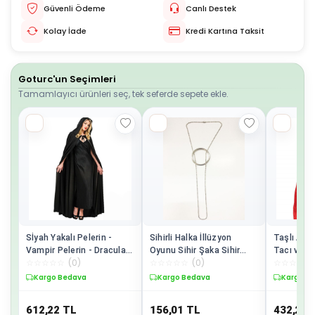
Güvenli Ödeme
Canlı Destek
Kolay İade
Kredi Kartına Taksit
Goturc'un Seçimleri
Tamamlayıcı ürünleri seç, tek seferde sepete ekle.
Sİyah Yakalı Pelerin -
Sihirli Halka İllüzyon
Taşlı Alt
Vampir Pelerin - Dracula
Oyunu Sihir Şaka Sihir
Tacı ve Kı
☆
☆
☆
☆
☆
(
0
)
☆
☆
☆
☆
☆
(
0
)
☆
☆
☆
☆
☆
Pelerin 90 cm
Malzemesi
Prenses A
Kargo Bedava
Kargo Bedava
Kargo B
612,22
TL
156,01
TL
432,24