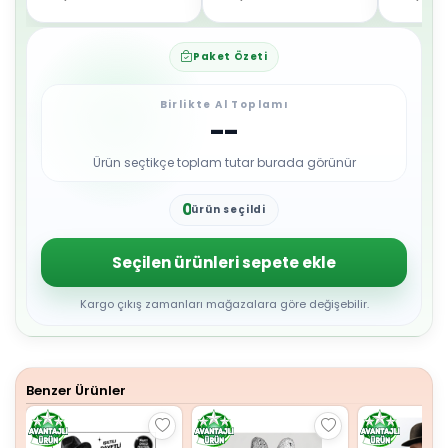
Paket Özeti
Birlikte Al Toplamı
--
Ürün seçtikçe toplam tutar burada görünür
0
ürün seçildi
1
2
3
Seçilen ürünleri sepete ekle
4
5
6
Kargo çıkış zamanları mağazalara göre değişebilir.
7
8
9
Benzer Ürünler