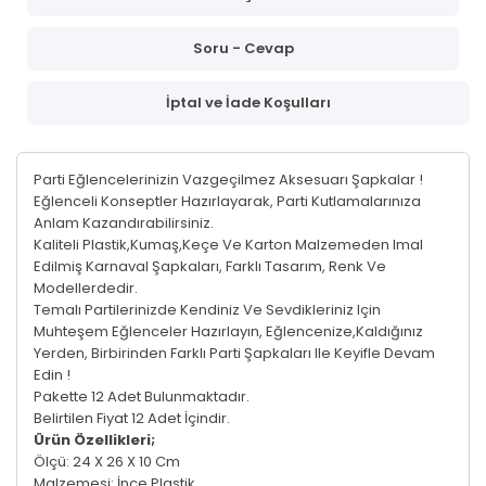
Soru - Cevap
İptal ve İade Koşulları
Parti Eğlencelerinizin Vazgeçilmez Aksesuarı Şapkalar !
Eğlenceli Konseptler Hazırlayarak, Parti Kutlamalarınıza
Anlam Kazandırabilirsiniz.
Kaliteli Plastik,Kumaş,Keçe Ve Karton Malzemeden Imal
Edilmiş Karnaval Şapkaları, Farklı Tasarım, Renk Ve
Modellerdedir.
Temalı Partilerinizde Kendiniz Ve Sevdikleriniz Için
Muhteşem Eğlenceler Hazırlayın, Eğlencenize,Kaldığınız
Yerden, Birbirinden Farklı Parti Şapkaları Ile Keyifle Devam
Edin !
Pakette 12 Adet Bulunmaktadır.
Belirtilen Fiyat 12 Adet İçindir.
Ürün Özellikleri;
Ölçü: 24 X 26 X 10 Cm
Malzemesi: İnce Plastik