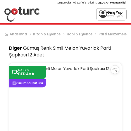
Kampanyalar
Müşteri Hizmetleri
Mağaza Aç
Mağaza Girişi
Giriş Yap
veya üye ol
Anasayfa
Kitap & Eğlence
Hobi & Eğlence
Parti Malzemeleri
Diger
Gümüş Renk Simli Melon Yuvarlak Parti
Şapkası 12 Adet
KARGO
BEDAVA
Kurumsal Fatura