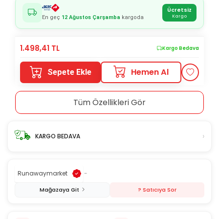
Ücretsiz
Kargo
En geç
12 Ağustos Çarşamba
kargoda
1.498,41
TL
Kargo Bedava
Hemen Al
Sepete Ekle
Tüm Özellikleri Gör
›
KARGO BEDAVA
Runawaymarket
-
Mağazaya Git
? Satıcıya Sor