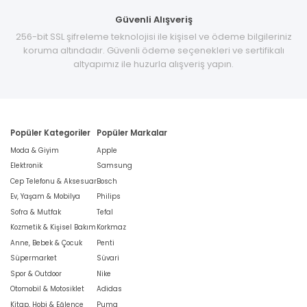
Güvenli Alışveriş
256-bit SSL şifreleme teknolojisi ile kişisel ve ödeme bilgileriniz
koruma altındadır. Güvenli ödeme seçenekleri ve sertifikalı
altyapımız ile huzurla alışveriş yapın.
Popüler Kategoriler
Popüler Markalar
Moda & Giyim
Apple
Elektronik
Samsung
Cep Telefonu & Aksesuar
Bosch
Ev, Yaşam & Mobilya
Philips
Sofra & Mutfak
Tefal
Kozmetik & Kişisel Bakım
Korkmaz
Anne, Bebek & Çocuk
Penti
Süpermarket
Süvari
Spor & Outdoor
Nike
Otomobil & Motosiklet
Adidas
Kitap, Hobi & Eğlence
Puma