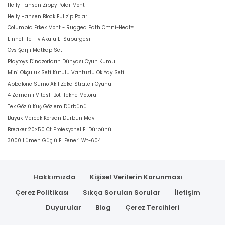
Helly Hansen Zippy Polar Mont
Helly Hansen Block Fullzip Polar
Columbia Erkek Mont - Rugged Path Omni-Heat™
Einhell Te-Hv Akülü El Süpürgesi
Cvs Şarjli Matkap Seti
Playtoys Dinazorların Dünyası Oyun Kumu
Mini Okçuluk Seti Kutulu Vantuzlu Ok Yay Seti
Abbalone Sumo Akil Zeka Strateji Oyunu
4 Zamanlı Vitesli Bot-Tekne Motoru
Tek Gözlü Kuş Gözlem Dürbünü
Büyük Mercek Korsan Dürbün Mavi
Breaker 20×50 Ct Profesyonel El Dürbünü
3000 Lümen Güçlü El Feneri Wt-604
Hakkımızda
Kişisel Verilerin Korunması
Çerez Politikası
Sıkça Sorulan Sorular
İletişim
Duyurular
Blog
Çerez Tercihleri