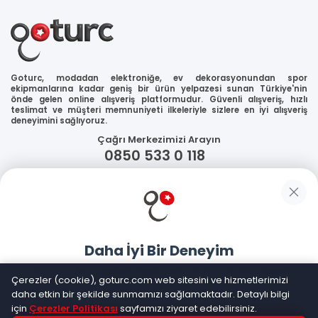
Goturc, modadan elektroniğe, ev dekorasyonundan spor
ekipmanlarına kadar geniş bir ürün yelpazesi sunan Türkiye'nin
önde gelen online alışveriş platformudur. Güvenli alışveriş, hızlı
teslimat ve müşteri memnuniyeti ilkeleriyle sizlere en iyi alışveriş
deneyimini sağlıyoruz.
Çağrı Merkezimizi Arayın
0850 533 0 118
WhatsApp Destek
Güvenliğiniz
Daha İyi Bir Deneyim
Sosyal Medya
Goturc mobil uygulamasıyla daha hızlı ve kolay alışveriş
Çerezler (cookie), goturc.com web sitesini ve hizmetlerimizi
yapın
daha etkin bir şekilde sunmamızı sağlamaktadır. Detaylı bilgi
için
Çerezler Politikası
sayfamızı ziyaret edebilirsiniz.