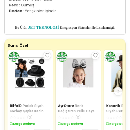
Renk : Gümüş
Beden
: Yetişkinler İçindir
Bu Ürün
JET TEKNOLOJİ
Entegrasyon Sistemleri ile Listelenmiştir
Sana Özel
BilfolD
Parlak Siyah
AyrStore
Renk
Kanonik Educ
Kovboy Şapka Kadın
Değiştiren Pullu Payetli
Siyah Renk At
Erkek Parti Disco
Fiyonk Parti Tacı Fuşya
Şapkası
☆
☆
☆
☆
☆
(
0
)
☆
☆
☆
☆
☆
(
0
)
☆
☆
☆
☆
☆
(
0
)
Festival Şapkas
Gümüş Renk
Kargo Bedava
Kargo Bedava
Kargo Bedav