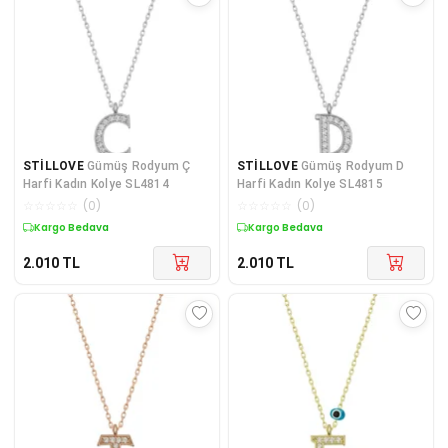
STİLLOVE
Gümüş Rodyum Ç
STİLLOVE
Gümüş Rodyum D
Harfi Kadın Kolye SL4814
Harfi Kadın Kolye SL4815
☆
☆
☆
☆
☆
(
0
)
☆
☆
☆
☆
☆
(
0
)
Kargo Bedava
Kargo Bedava
2.010
TL
2.010
TL