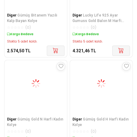
Diger
Gümüş Bitanem Yazılı
Diger
Lucky Life 925 Ayar
Kalp Bayan Kolye
Gumuss Gold Balon M Harfi
Kadın Kolye
☆
☆
☆
☆
☆
(
0
)
☆
☆
☆
☆
☆
(
0
)
Kargo Bedava
Kargo Bedava
Stokta 5 adet kaldı.
Stokta 5 adet kaldı.
2.574,50
TL
4.321,46
TL
Diger
Gümüş Gold N Harfi Kadın
Diger
Gümüş Gold H Harfi Kadın
Kolye
Kolye
☆
☆
☆
☆
☆
(
0
)
☆
☆
☆
☆
☆
(
0
)