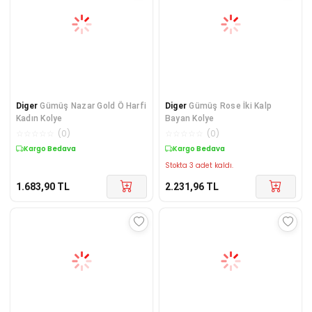
Diger
Gümüş Nazar Gold Ö Harfi
Diger
Gümüş Rose İki Kalp
Kadın Kolye
Bayan Kolye
☆
☆
☆
☆
☆
(
0
)
☆
☆
☆
☆
☆
(
0
)
Kargo Bedava
Kargo Bedava
Stokta 3 adet kaldı.
1.683,90
TL
2.231,96
TL