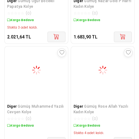
Diger
​Gümüş Uğur Böcekli
Diger
Gümüş Nazar Gold P Harfi
Papatya Kolye
Kadın Kolye
☆
☆
☆
☆
☆
(
0
)
☆
☆
☆
☆
☆
(
0
)
Kargo Bedava
Kargo Bedava
Stokta 3 adet kaldı.
2.021,64
TL
1.683,90
TL
Diger
Gümüş Muhammed Yazılı
Diger
Gümüş Rose Allah Yazılı
Cevşen Kolye
Kadın Kolye
☆
☆
☆
☆
☆
(
0
)
☆
☆
☆
☆
☆
(
0
)
Kargo Bedava
Kargo Bedava
Stokta 4 adet kaldı.