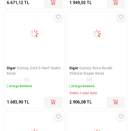
6.671,12
TL
1.949,02
TL
Diger
Gümüş Gold G Harfi Kadın
Diger
​Gümüş Rose Renkli
Kolye
Yıldızlar Bayan Kolye
☆
☆
☆
☆
☆
(
0
)
☆
☆
☆
☆
☆
(
0
)
Kargo Bedava
Kargo Bedava
Stokta 3 adet kaldı.
1.683,90
TL
2.906,08
TL