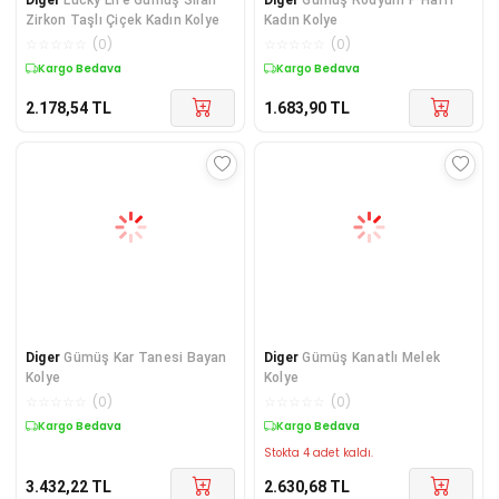
Zirkon Taşlı Çiçek Kadın Kolye
Kadın Kolye
☆
☆
☆
☆
☆
(
0
)
☆
☆
☆
☆
☆
(
0
)
Kargo Bedava
Kargo Bedava
2.178,54
TL
1.683,90
TL
Diger
Gümüş Kar Tanesi Bayan
Diger
Gümüş Kanatlı Melek
Kolye
Kolye
☆
☆
☆
☆
☆
(
0
)
☆
☆
☆
☆
☆
(
0
)
Kargo Bedava
Kargo Bedava
Stokta 4 adet kaldı.
3.432,22
TL
2.630,68
TL