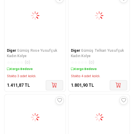
Diger
Gümüş Rose Yusufçuk
Diger
Gümüş Telkari Yusufçuk
Kadın Kolye
Kadın Kolye
☆
☆
☆
☆
☆
(
0
)
☆
☆
☆
☆
☆
(
0
)
Kargo Bedava
Kargo Bedava
Stokta 3 adet kaldı.
Stokta 4 adet kaldı.
1.411,87
TL
1.801,90
TL