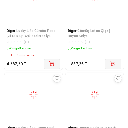
Diger
Lucky Life Gümüş Rose
Diger
​Gümüş Lotus Çiçeği
Çifte Kalp Aşk Kadın Kolye
Bayan Kolye
☆
☆
☆
☆
☆
(
0
)
☆
☆
☆
☆
☆
(
0
)
Kargo Bedava
Kargo Bedava
Stokta 3 adet kaldı.
4.287,20
TL
1.837,35
TL
Diger
Lucky Life Gümüş Sıralı
Diger
Gümüş Rodyum P Harfi