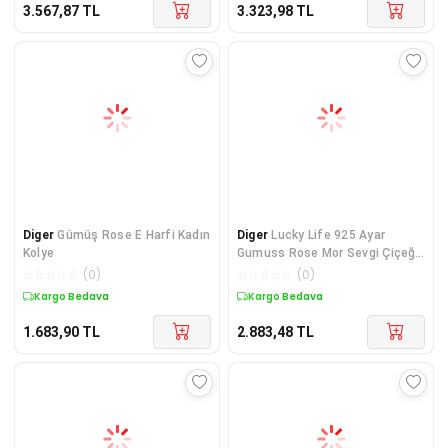
3.567,87
TL
3.323,98
TL
Diger
Gümüş Rose E Harfi Kadın
Diger
Lucky Life 925 Ayar
Kolye
Gumuss Rose Mor Sevgi Çiçeği
Lucky Life Kadın
☆
☆
☆
☆
☆
(
0
)
☆
☆
☆
☆
☆
(
0
)
Kargo Bedava
Kargo Bedava
1.683,90
TL
2.883,48
TL