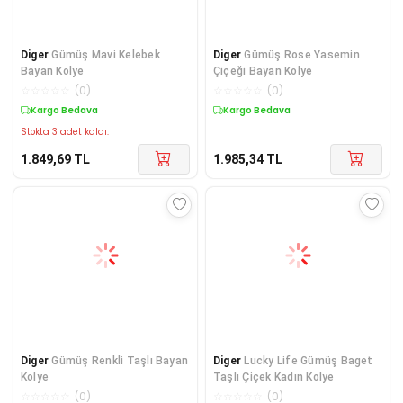
Diger
Gümüş Mavi Kelebek
Diger
Gümüş Rose Yasemin
Bayan Kolye
Çiçeği Bayan Kolye
☆
☆
☆
☆
☆
(
0
)
☆
☆
☆
☆
☆
(
0
)
Kargo Bedava
Kargo Bedava
Stokta 3 adet kaldı.
1.849,69
TL
1.985,34
TL
Diger
Gümüş Renkli Taşlı Bayan
Diger
Lucky Life Gümüş Baget
Kolye
Taşlı Çiçek Kadın Kolye
☆
☆
☆
☆
☆
(
0
)
☆
☆
☆
☆
☆
(
0
)