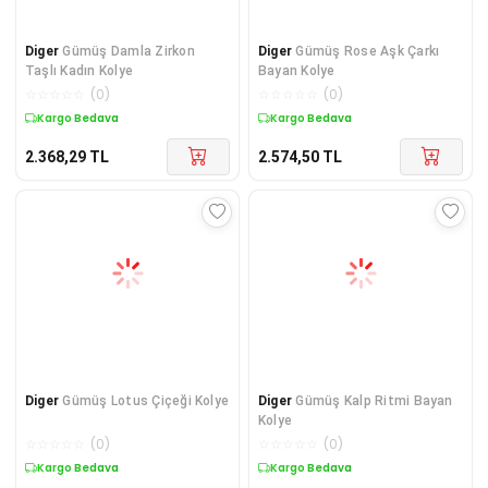
Diger
Gümüş Damla Zirkon
Diger
Gümüş Rose Aşk Çarkı
Taşlı Kadın Kolye
Bayan Kolye
☆
☆
☆
☆
☆
(
0
)
☆
☆
☆
☆
☆
(
0
)
Kargo Bedava
Kargo Bedava
2.368,29
TL
2.574,50
TL
Diger
Gümüş Lotus Çiçeği Kolye
Diger
Gümüş Kalp Ritmi Bayan
Kolye
☆
☆
☆
☆
☆
(
0
)
☆
☆
☆
☆
☆
(
0
)
Kargo Bedava
Kargo Bedava