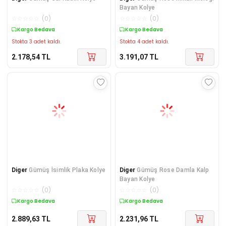
Bayan Kolye
☆
☆
☆
☆
☆
(
0
)
☆
☆
☆
☆
☆
(
0
)
Kargo Bedava
Kargo Bedava
Stokta 3 adet kaldı.
Stokta 4 adet kaldı.
2.178,54
TL
3.191,07
TL
Diger
Gümüş İsimlik Plaka Kolye
Diger
Gümüş Rose Damla Kalp
Bayan Kolye
☆
☆
☆
☆
☆
(
0
)
☆
☆
☆
☆
☆
(
0
)
Kargo Bedava
Kargo Bedava
2.889,63
TL
2.231,96
TL