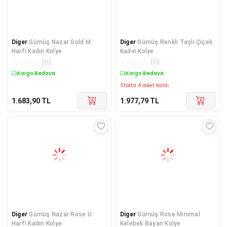
Diger
Gümüş Nazar Gold M
Diger
​Gümüş Renkli Taşlı Çiçek
Harfi Kadın Kolye
Kadın Kolye
☆
☆
☆
☆
☆
(
0
)
☆
☆
☆
☆
☆
(
0
)
Kargo Bedava
Kargo Bedava
Stokta 4 adet kaldı.
1.683,90
TL
1.977,79
TL
Diger
Gümüş Nazar Rose U
Diger
Gümüş Rose Minimal
Harfi Kadın Kolye
Kelebek Bayan Kolye