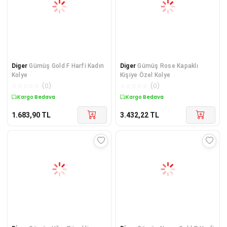
Diger
Gümüş Gold F Harfi Kadın
Diger
​Gümüş Rose Kapaklı
Kolye
Kişiye Özel Kolye
☆
☆
☆
☆
☆
(
0
)
☆
☆
☆
☆
☆
(
0
)
Kargo Bedava
Kargo Bedava
1.683,90
TL
3.432,22
TL