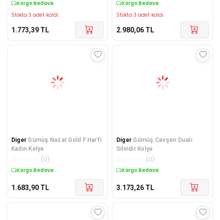
Kargo Bedava
Kargo Bedava
Stokta 3 adet kaldı.
Stokta 3 adet kaldı.
1.773,39
TL
2.980,06
TL
Diger
Gümüş Nazar Gold F Harfi
Diger
Gümüş Cevşen Dualı
Kadın Kolye
Silindir Kolye
☆
☆
☆
☆
☆
(
0
)
☆
☆
☆
☆
☆
(
0
)
Kargo Bedava
Kargo Bedava
1.683,90
TL
3.173,26
TL