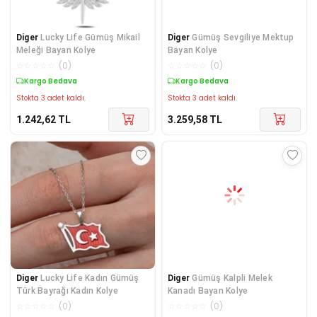
Diger
Lucky Life Gümüş Mikail
Diger
Gümüş Sevgiliye Mektup
Meleği Bayan Kolye
Bayan Kolye
☆
☆
☆
☆
☆
(
0
)
☆
☆
☆
☆
☆
(
0
)
Kargo Bedava
Kargo Bedava
Stokta 3 adet kaldı.
Stokta 3 adet kaldı.
1.242,62
TL
3.259,58
TL
Diger
Lucky Life Kadın Gümüş
Diger
Gümüş Kalpli Melek
Türk Bayrağı Kadın Kolye
Kanadı Bayan Kolye
☆
☆
☆
☆
☆
(
0
)
☆
☆
☆
☆
☆
(
0
)