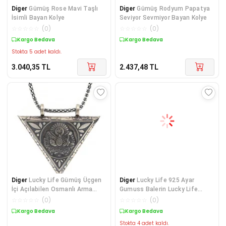
Diger
Gümüş Rose Mavi Taşlı
Diger
Gümüş Rodyum Papatya
İsimli Bayan Kolye
Seviyor Sevmiyor Bayan Kolye
☆
☆
☆
☆
☆
(
0
)
☆
☆
☆
☆
☆
(
0
)
Kargo Bedava
Kargo Bedava
Stokta 5 adet kaldı.
3.040,35
TL
2.437,48
TL
Diger
Lucky Life Gümüş Üçgen
Diger
Lucky Life 925 Ayar
İçi Açılabilen Osmanlı Arma
Gumuss Balerin Lucky Life
Muskalık Kolye
Kadın Kolye
☆
☆
☆
☆
☆
(
0
)
☆
☆
☆
☆
☆
(
0
)
Kargo Bedava
Kargo Bedava
Stokta 4 adet kaldı.