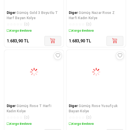
Diger
Gümüş Gold 3 Boyutlu T
Diger
Gümüş Nazar Rose Z
Harf Bayan Kolye
Harfi Kadın Kolye
☆
☆
☆
☆
☆
(
0
)
☆
☆
☆
☆
☆
(
0
)
Kargo Bedava
Kargo Bedava
1.683,90
TL
1.683,90
TL
Diger
Gümüş Rose T Harfi
Diger
​Gümüş Rose Yusufçuk
Kadın Kolye
Bayan Kolye
☆
☆
☆
☆
☆
(
0
)
☆
☆
☆
☆
☆
(
0
)
Kargo Bedava
Kargo Bedava