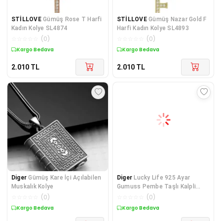
STİLLOVE
Gümüş Rose T Harfi
STİLLOVE
Gümüş Nazar Gold F
Kadın Kolye SL4874
Harfi Kadın Kolye SL4893
☆
☆
☆
☆
☆
(
0
)
☆
☆
☆
☆
☆
(
0
)
Kargo Bedava
Kargo Bedava
2.010
TL
2.010
TL
Diger
Gümüş Kare İçi Açılabilen
Diger
Lucky Life 925 Ayar
Muskalık Kolye
Gumuss Pembe Taşlı Kalpli
Lucky Life Kadın Ko
☆
☆
☆
☆
☆
(
0
)
☆
☆
☆
☆
☆
(
0
)
Kargo Bedava
Kargo Bedava