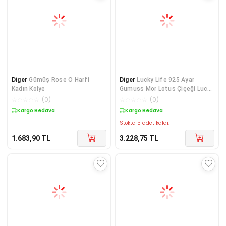
Diger
Gümüş Rose O Harfi
Diger
Lucky Life 925 Ayar
Kadın Kolye
Gumuss Mor Lotus Çiçeği Lucky
Life Kadın Koly
☆
☆
☆
☆
☆
(
0
)
☆
☆
☆
☆
☆
(
0
)
Kargo Bedava
Kargo Bedava
Stokta 5 adet kaldı.
1.683,90
TL
3.228,75
TL