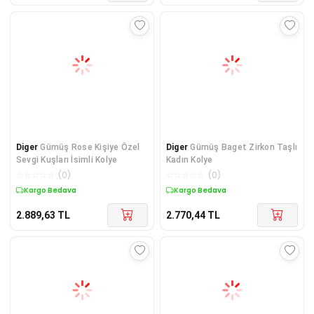
Diger
Gümüş Rose Kişiye Özel
Diger
Gümüş Baget Zirkon Taşlı
Sevgi Kuşları İsimli Kolye
Kadın Kolye
☆
☆
☆
☆
☆
(
0
)
☆
☆
☆
☆
☆
(
0
)
Kargo Bedava
Kargo Bedava
2.889,63
TL
2.770,44
TL