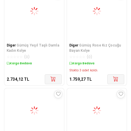
Diger
Gümüş Yeşil Taşlı Damla
Diger
Gümüş Rose Kız Çocuğu
Kadın Kolye
Bayan Kolye
☆
☆
☆
☆
☆
(
0
)
☆
☆
☆
☆
☆
(
0
)
Kargo Bedava
Kargo Bedava
Stokta 3 adet kaldı.
2.734,12
TL
1.759,27
TL