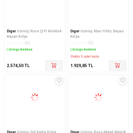
Diger
Gümüş Rose Çift Kelebek
Diger
Gümüş Mavi Yıldız Bayan
Bayan Kolye
Kolye
☆
☆
☆
☆
☆
(
0
)
☆
☆
☆
☆
☆
(
0
)
Kargo Bedava
Kargo Bedava
Stokta 5 adet kaldı.
2.574,50
TL
1.929,85
TL
Diger
​Gümüş Gül Kadın Kolye
Diger
​Gümüş Rose Mikail Meleği