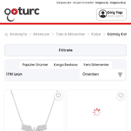
Kampanyalar
Müşteri Hizmetleri
Mağaza Aç
Mağaza Girişi
Giriş Yap
veya üye ol
Anasayfa
Aksesuar
Takı & Mücevher
Kolye
Gümüş Kolye
Sonraki ürün sayfası, sayfa
2
Filtrele
Popüler Ürünler
Kargo Bedava
Yeni Eklenenler
1761
ürün