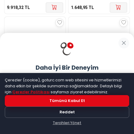
9.918,32
TL
1.648,95
TL
Daha İyi Bir Deneyim
Diger
Gümüş Rose Nazarlı
Diger
Gümüş Rose Kelebek
Goturc mobil uygulamasıyla daha hızlı ve kolay alışveriş
Çerezler (cookie), goturc.com web sitesini ve hizmetlerimizi
Papatya Kadın Kolye
Kadın Kolye
yapın
daha etkin bir şekilde sunmamızı sağlamaktadır. Detaylı bilgi
☆
☆
☆
☆
☆
(
0
)
☆
☆
☆
☆
☆
(
0
)
için
Çerezler Politikası
sayfamızı ziyaret edebilirsiniz.
Kargo Bedava
Kargo Bedava
Tümünü Kabul Et
Hemen Dene!
1.840,77
TL
1.911,34
TL
Reddet
Uygulama yüklüyse açılacak, değilse
Google Play
'e
yönlendirileceksiniz
Tercihleri Yönet
Keşfet
Kategoriler
Sepetim