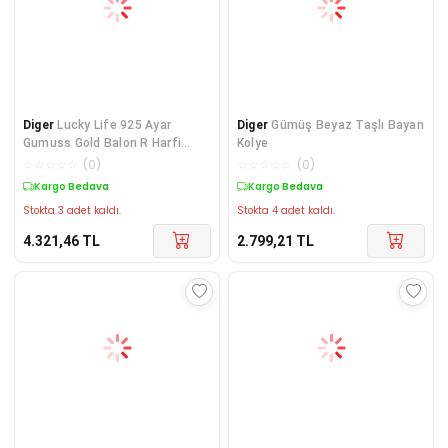
Diger
Lucky Life 925 Ayar
Diger
Gümüş Beyaz Taşlı Bayan
Gumuss Gold Balon R Harfi
Kolye
Kadın Kolye
☆
☆
☆
☆
☆
(
0
)
☆
☆
☆
☆
☆
(
0
)
Kargo Bedava
Kargo Bedava
Stokta 3 adet kaldı.
Stokta 4 adet kaldı.
4.321,46
TL
2.799,21
TL