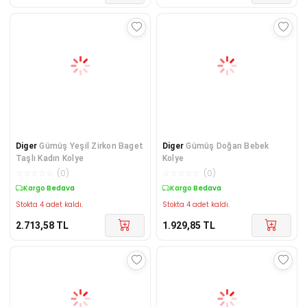
Diger
Gümüş Yeşil Zirkon Baget
Diger
Gümüş Doğan Bebek
Taşlı Kadın Kolye
Kolye
☆
☆
☆
☆
☆
(
0
)
☆
☆
☆
☆
☆
(
0
)
Kargo Bedava
Kargo Bedava
Stokta 4 adet kaldı.
Stokta 4 adet kaldı.
2.713,58
TL
1.929,85
TL