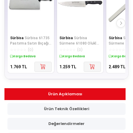
Sürbisa
Sürbisa 61735
Sürbisa
Sürbisa
Sürbisa
Sürbi
Pastırma Satırı Bıçağı
Sürmene 61080 Oluklu
Sürmene 6165
30 Cm
Şef Aşçı Bıçağı 20 Cm
Bıçağı 52 Cm
☆
☆
☆
☆
☆
(
0
)
☆
☆
☆
☆
☆
(
0
)
☆
☆
☆
☆
☆
(
0
)
Kargo Bedava
Kargo Bedava
Kargo Bedav
1.769
TL
1.259
TL
2.489
TL
Ürün Açıklaması
Ürün Teknik Özellikleri
Değerlendirmeler