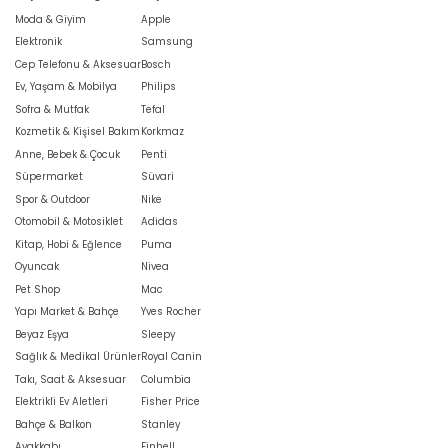
Moda & Giyim
Apple
Elektronik
Samsung
Cep Telefonu & Aksesuar
Bosch
Ev, Yaşam & Mobilya
Philips
Sofra & Mutfak
Tefal
Kozmetik & Kişisel Bakım
Korkmaz
Anne, Bebek & Çocuk
Penti
Süpermarket
Süvari
Spor & Outdoor
Nike
Otomobil & Motosiklet
Adidas
Kitap, Hobi & Eğlence
Puma
Oyuncak
Nivea
Pet Shop
Mac
Yapı Market & Bahçe
Yves Rocher
Beyaz Eşya
Sleepy
Sağlık & Medikal Ürünler
Royal Canin
Takı, Saat & Aksesuar
Columbia
Elektrikli Ev Aletleri
Fisher Price
Bahçe & Balkon
Stanley
Ayakkabı
Einhell