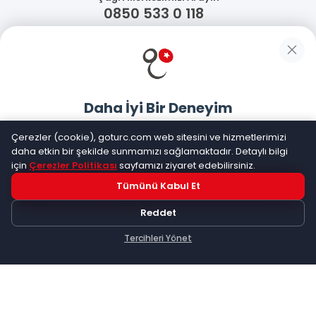
0850 533 0 118
WhatsApp Destek
Güvenliğiniz
Daha İyi Bir Deneyim
Sosyal Medya
Goturc mobil uygulamasıyla daha hızlı ve kolay alışveriş
Çerezler (cookie), goturc.com web sitesini ve hizmetlerimizi
yapın
daha etkin bir şekilde sunmamızı sağlamaktadır. Detaylı bilgi
için
Çerezler Politikası
sayfamızı ziyaret edebilirsiniz.
Mobil Uygulamalarımız
Tümünü Kabul Et
Hemen Dene!
Reddet
Uygulama yüklüyse açılacak, değilse
Google Play
'e
yönlendirileceksiniz
Tercihleri Yönet
Keşfet
Kategoriler
Sepetim
©
2026
Goturc – Her Zaman Daha İyisi Vardır