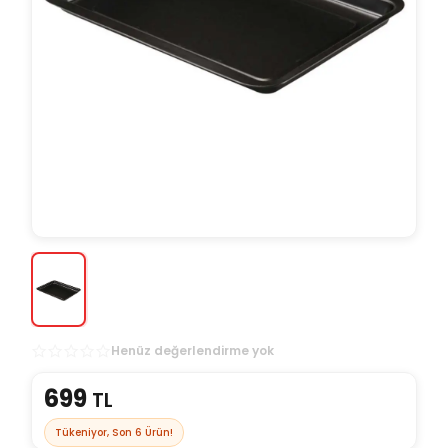
Henüz değerlendirme yok
699
TL
Tükeniyor, Son
6
Ürün!