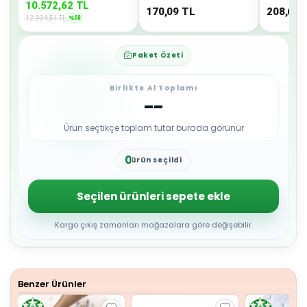
10.572,62
TL
170,09
TL
208,68
%
18
12.934,51
TL
Paket Özeti
Birlikte Al Toplamı
--
Ürün seçtikçe toplam tutar burada görünür
0
ürün seçildi
1
2
3
Seçilen ürünleri sepete ekle
4
5
6
Kargo çıkış zamanları mağazalara göre değişebilir.
7
8
9
Benzer Ürünler