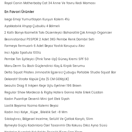
Royal Canin Motherbaby Cat 34 Anne Ve Yavru Kedi Maması
En Favori Ürünler
İsego Emoji Yumurtlayan Kurşun Kalem 4'lü
Ayakkabılık Ahşap Çubuklu 4 Bölmeli
2 Katlı Banyo Kozmetik Takı Düzenleyici Baharatlık Çok Amaçlı Organizer
Besinistanbul PSSPOR 2 Adet 3KG Pembe Renk Dambıl Seti
Formeya Fermuarlı 6 Adet Beyaz Yastık Koruyucu Alez
İnci Ağda Spatula 100lü
Pembe Ton Eşitleyici (Pink Tone-Up) Güneş Kremi SPF 50
Maru.Derm Su Bazlı Güçlendirici Kaş & Kirpik Serumu
Delta Squat Pilates Jimnastik Egzersiz Çubuğu Portable Studio Squat Bar
Dekoratif Strafor Köpük Çıta (5 CM GENİŞLİK)
beaulis Drag It Inkpen Keçe Uçlu Eyeliner 196 Brown
Regular Show Mordecai & Rigby Haters Gonna Hate Erkek Cüzdan
Kadın Puantiye Desenli Mini Şort Etek Siyah
Lastik Boyama Yazma Kalemi Beyaz
Kadın Inci Kolye , Küpe , Bileklik Set -8 Mm
Sıkılaştırıcı, Bölgesel İncelme, Selülit Ve Çatlak Karşıtı, Slim
Bymeyla Güçlü Kadınlara Özel Tasarımlı Oto Kokusu Dikiz Ayna Süsü