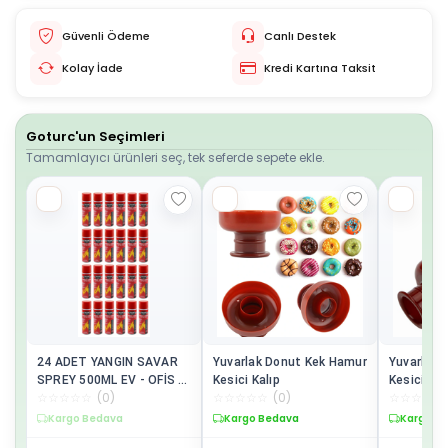
Güvenli Ödeme
Canlı Destek
Kolay İade
Kredi Kartına Taksit
Goturc'un Seçimleri
Tamamlayıcı ürünleri seç, tek seferde sepete ekle.
24 ADET YANGIN SAVAR
Yuvarlak Donut Kek Hamur
Yuvarlak 
SPREY 500ML EV - OFİS -
Kesici Kalıp
Kesici Kal
☆
☆
☆
☆
☆
(
0
)
☆
☆
☆
☆
☆
(
0
)
☆
☆
☆
☆
☆
OTO ARAÇ ATEŞ BOĞUCU
KÖPÜK TABAKA
Sepette %18 İndirim
Kargo Bedava
Kargo B
OLUŞTURUR (4741)