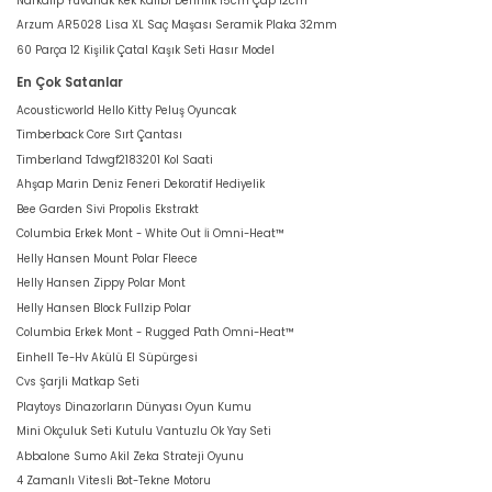
Narkalıp Yuvarlak Kek Kalıbı Derinlik 15cm Çap 12cm
Arzum AR5028 Lisa XL Saç Maşası Seramik Plaka 32mm
60 Parça 12 Kişilik Çatal Kaşık Seti Hasır Model
En Çok Satanlar
Acousticworld Hello Kitty Peluş Oyuncak
Timberback Core Sırt Çantası
Timberland Tdwgf2183201 Kol Saati
Ahşap Marin Deniz Feneri Dekoratif Hediyelik
Bee Garden Sivi Propolis Ekstrakt
Columbia Erkek Mont - White Out İi Omni-Heat™
Helly Hansen Mount Polar Fleece
Helly Hansen Zippy Polar Mont
Helly Hansen Block Fullzip Polar
Columbia Erkek Mont - Rugged Path Omni-Heat™
Einhell Te-Hv Akülü El Süpürgesi
Cvs Şarjli Matkap Seti
Playtoys Dinazorların Dünyası Oyun Kumu
Mini Okçuluk Seti Kutulu Vantuzlu Ok Yay Seti
Abbalone Sumo Akil Zeka Strateji Oyunu
4 Zamanlı Vitesli Bot-Tekne Motoru