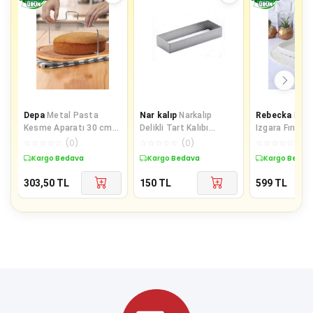
Depa
Metal Pasta
Nar kalıp
Narkalıp
Rebecka
Kulp
Kesme Aparatı 30 cm
Delikli Tart Kalıbı
Izgara Fırın K
Kek Ekmek Katman
20x10cm Derinlik 2cm
☆
☆
☆
☆
☆
(
0
)
☆
☆
☆
☆
☆
(
0
)
☆
☆
☆
☆
☆
(
0
)
Dilimleme Bıçağı
Kargo Bedava
Kargo Bedava
Kargo Bedav
303,50
TL
150
TL
599
TL