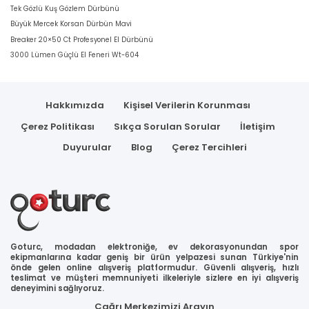
Tek Gözlü Kuş Gözlem Dürbünü
Büyük Mercek Korsan Dürbün Mavi
Breaker 20×50 Ct Profesyonel El Dürbünü
3000 Lümen Güçlü El Feneri Wt-604
Hakkımızda
Kişisel Verilerin Korunması
Çerez Politikası
Sıkça Sorulan Sorular
İletişim
Duyurular
Blog
Çerez Tercihleri
Goturc, modadan elektroniğe, ev dekorasyonundan spor
ekipmanlarına kadar geniş bir ürün yelpazesi sunan Türkiye'nin
önde gelen online alışveriş platformudur. Güvenli alışveriş, hızlı
teslimat ve müşteri memnuniyeti ilkeleriyle sizlere en iyi alışveriş
deneyimini sağlıyoruz.
Çağrı Merkezimizi Arayın