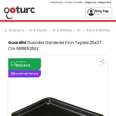
Kampanyalar
Müşteri Hizmetleri
Mağaza Aç
Mağaza Girişi
Giriş Yap
veya üye ol
Anasayfa
Ev & Yaşam
Ev & Mobilya
Ev
Sofra & Mutfak
Guardini
Guardini Gardenia Fırın Tepsisi 26x37
Cm 6688526EE
KARGO
BEDAVA
Kurumsal Fatura