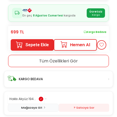
Ücretsiz
Kargo
En geç
8 Ağustos Cumartesi
kargoda
699
TL
Kargo Bedava
Hemen Al
Sepete Ekle
Tüm Özellikleri Gör
›
KARGO BEDAVA
Hakkı Akyüz 194...
-
Mağazaya Git
? Satıcıya Sor