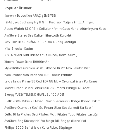
Popüler Ürünler
Kanonik Education ARAÇ ŞEMSİYESİ
TEFAL , Ey505d Easy Fry & Grill Precision Yağsız Fritöz Airfryer,
Apple Watch SE GPS + Cellular 44mm Gece Yarısı Alüminyum Kasa
AyrStore Stereo Ses Kaliteli Bluetooth Kulaklık
Ray-Ban 4340 710/M2 50 Unisex Güneş Gözlüğü
Nike Sneaker,Kadın
NIVEA Nivea SUN Hassas Yüz Güneş Kremi 50ml,
Xiaomi Power Bank 10000mAh
MyBalliStore Galaksi Baskılı iPhone 16 Pro Max Telefon Kılıfı
Yves Rocher Mon Evidence EDP- Kadın Parfüm
Lelas Lelas Prime 38 Cool EDP 55 ML – Oryantal Erkek Parfümü
levent Fırsat Paketi Bebek Bezi 7 Numara Xxlarge 40 Adet
Sleepy YÜZEY TEMİZLİK HAVLUSU 100 ADET
UFUK HOME Milas 211 Masalı Siyah Fermuarlı Bahçe Balkon Takımı
AyrStore Otomatik Kedi Su Pınarı Ultra Sessiz Kedi Su Sebili
Delta 10 lu Pilates Seti Pilates Matı Pilates Topu Pilates Lastiği
AyrStore Saç Düzleştirici Ve Maşa İkili Saç Şekillendirici
Philips 5000 Serisi Islak Kuru Robot Süpürge