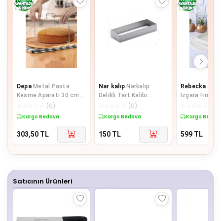
Depa
Metal Pasta
Nar kalıp
Narkalıp
Rebecka
Kulp
Kesme Aparatı 30 cm
Delikli Tart Kalıbı
Izgara Fırın K
Kek Ekmek Katman
20x10cm Derinlik 2cm
☆
☆
☆
☆
☆
(
0
)
☆
☆
☆
☆
☆
(
0
)
☆
☆
☆
☆
☆
(
0
)
Dilimleme Bıçağı
Kargo Bedava
Kargo Bedava
Kargo Bedav
303,50
TL
150
TL
599
TL
Satıcının Ürünleri