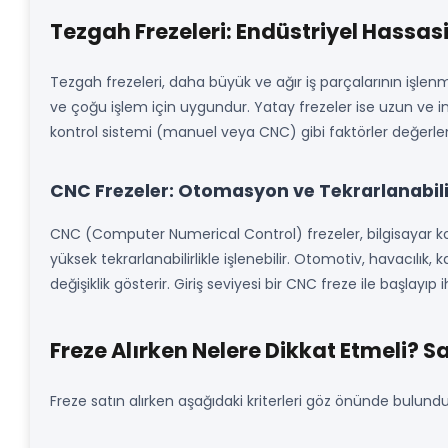
Tezgah Frezeleri: Endüstriyel Hassas
Tezgah frezeleri, daha büyük ve ağır iş parçalarının işlenme
ve çoğu işlem için uygundur. Yatay frezeler ise uzun ve inc
kontrol sistemi (manuel veya CNC) gibi faktörler değerlend
CNC Frezeler: Otomasyon ve Tekrarlanabili
CNC (Computer Numerical Control) frezeler, bilgisayar kon
yüksek tekrarlanabilirlikle işlenebilir. Otomotiv, havacılı
değişiklik gösterir. Giriş seviyesi bir CNC freze ile başl
Freze Alırken Nelere Dikkat Etmeli? S
Freze satın alırken aşağıdaki kriterleri göz önünde bulu