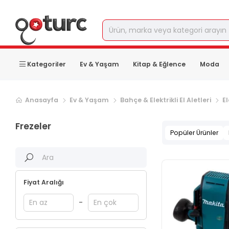
Kategoriler
Ev & Yaşam
Kitap & Eğlence
Moda
Anasayfa
Ev & Yaşam
Bahçe & Elektrikli El Aletleri
El
Frezeler
Popüler Ürünler
Fiyat Aralığı
-