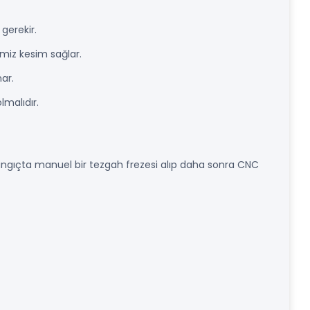
gerekir.
emiz kesim sağlar.
nar.
lmalıdır.
angıçta manuel bir tezgah frezesi alıp daha sonra CNC