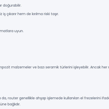
r doğurabilir.
 iş çıkarır hem de kırılma riski taşır.
imatlara uyun.
ompozit malzemeler ve bazı seramik türlerini işleyebilir. Ancak he
 da, router genellikle ahşap işlemede kullanılan el frezelerini if
ne bağlıdır.