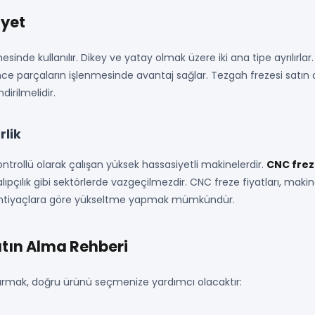
iyet
sinde kullanılır. Dikey ve yatay olmak üzere iki ana tipe ayrılırlar
e parçaların işlenmesinde avantaj sağlar. Tezgah frezesi satın alı
irilmelidir.
rlik
trollü olarak çalışan yüksek hassasiyetli makinelerdir.
CNC fre
k, kalıpçılık gibi sektörlerde vazgeçilmezdir. CNC freze fiyatları, 
ayıp ihtiyaçlara göre yükseltme yapmak mümkündür.
atın Alma Rehberi
ndurmak, doğru ürünü seçmenize yardımcı olacaktır: