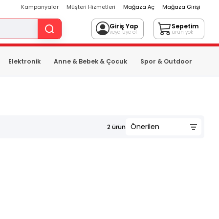
Kampanyalar
Müşteri Hizmetleri
Mağaza Aç
Mağaza Girişi
Giriş Yap
Sepetim
veya üye ol
ürün yok
Elektronik
Anne & Bebek & Çocuk
Spor & Outdoor
2
ürün