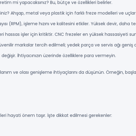
tim mi yapacaksınız? Bu, bütçe ve özellikleri belirler.
iz? Ahşap, metal veya plastik için farklı freze modelleri ve uçlar 
ı (RPM), işleme hızını ve kalitesini etkiler. Yüksek devir, daha t
ri hassas işler için kritiktir. CNC frezeler en yüksek hassasiyeti su
venilir markalar tercih edilmeli; yedek parça ve servis ağı geniş o
ta değişir. İhtiyacınızın üzerinde özelliklere para vermeyin.
lanım ve olası genişleme ihtiyaçlarını da düşünün. Örneğin, başl
leri hayati önem taşır. İşte dikkat edilmesi gerekenler: