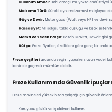
Kullanım Amacı:
Hobi amaçlı mı, yoksa endüstriyel üre
Malzeme Türü:
Sürekli aynı malzemeyi mi işleyeceksin
Güç ve Devir:
Motor gücü (Watt veya HP) ve devir sayıs
Hassasiyet:
Mil salgısı, tabla düzlüğü ve kızak sistemle
Marka ve Yedek Parça:
Bosch, Makita, Dewalt gibi gü
Bütçe:
Freze fiyatları, özelliklere göre geniş bir aralık
Freze çeşitleri
arasında seçim yaparken, uzun vadeli kul
kontrole geçmek mümkün olabilir.
Freze Kullanımında Güvenlik İpuçları
Freze makineleri yüksek hızda çalıştığı için güvenlik önlem
Koruyucu gözlük ve iş eldiveni kullanın.