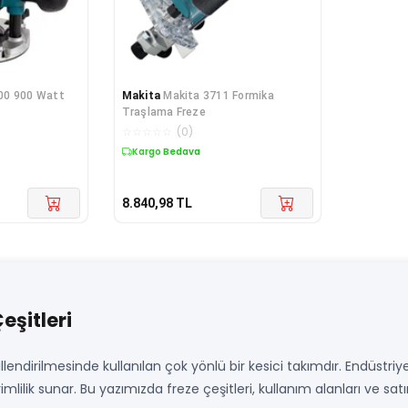
00 900 Watt
Makita
Makita 3711 Formika
Traşlama Freze
☆
☆
☆
☆
☆
(
0
)
Kargo Bedava
8.840,98
TL
eşitleri
llendirilmesinde kullanılan çok yönlü bir kesici takımdır. Endüstri
mlilik sunar. Bu yazımızda freze çeşitleri, kullanım alanları ve sat