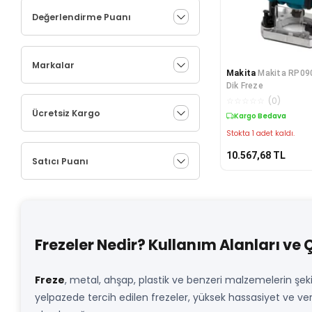
Değerlendirme Puanı
Markalar
Makita
Makita RP09
Dik Freze
☆
☆
☆
☆
☆
(
0
)
Ücretsiz Kargo
Kargo Bedava
Stokta 1 adet kaldı.
10.567,68
TL
Satıcı Puanı
Frezeler Nedir? Kullanım Alanları ve Ç
Freze
, metal, ahşap, plastik ve benzeri malzemelerin şeki
yelpazede tercih edilen frezeler, yüksek hassasiyet ve veri