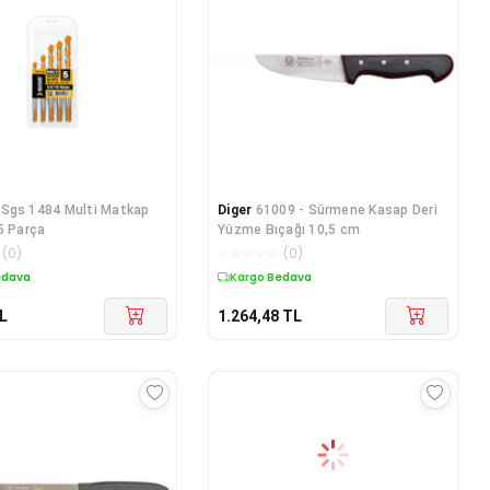
Sgs 1484 Multi Matkap
Diger
61009 - Sürmene Kasap Deri
5 Parça
Yüzme Bıçağı 10,5 cm
(
0
)
☆
☆
☆
☆
☆
(
0
)
edava
Kargo Bedava
L
1.264,48
TL