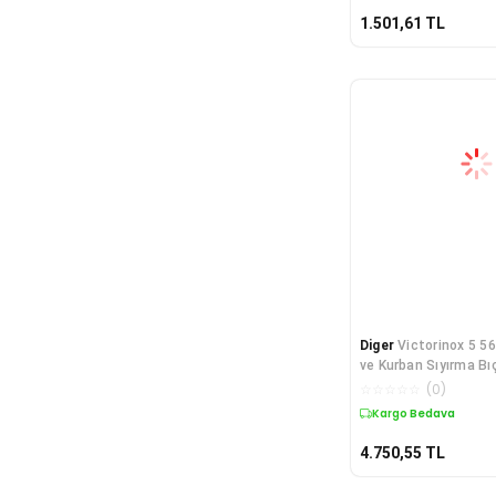
1.501,61
TL
Diger
Victorinox 5 5
ve Kurban Sıyırma Bı
Fibro
☆
☆
☆
☆
☆
(
0
)
Kargo Bedava
4.750,55
TL