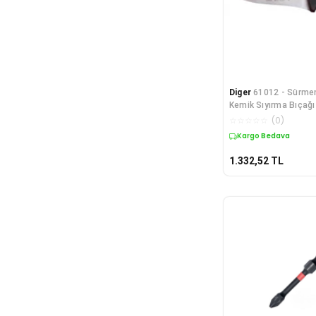
Diger
61012 - Sürme
Kemik Sıyırma Bıçağ
☆
☆
☆
☆
☆
(
0
)
Kargo Bedava
1.332,52
TL