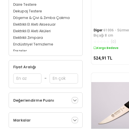
Daire Testere
Dekupaj Testere
Döşeme & Çivi & Zımba Çakma
Elektrikli El Aleti Aksesuar
Diger
61006 - Sürme
Elektrikli El Aleti Aküleri
Bıçağı 8 cm
Elektrikli Zımpara
☆
☆
☆
☆
☆
(
0
)
Endüstriyel Temizleme
Kargo Bedava
Frezeler
Hava Kompresörleri
524,91
TL
Havalı Aletler
Fiyat Aralığı
Hobi Makineleri ve Aksesuarları
Kaldırma Ekipmanları
-
Kanal Açma Makineleri
Karıştırıcılar
Karot Makinaları
Değerlendirme Puanı
Kaynak Makineleri
Kırıcı Deliciler & Kırıcılar
Lazer Ölçüm Cihazları
Markalar
Matkaplar