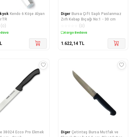
kyok
Kendo 6 Köşe Alyan
Diger
Bursa Çift Saplı Paslanmaz
drTR
Zırh Kebap Bıçağı No:1 - 30 cm
(
0
)
☆
☆
☆
☆
☆
(
0
)
edava
Kargo Bedava
L
1.622,14
TL
ge 38024 Ecco Pro Ekmek
Diger
Çetintaş Bursa Mutfak ve