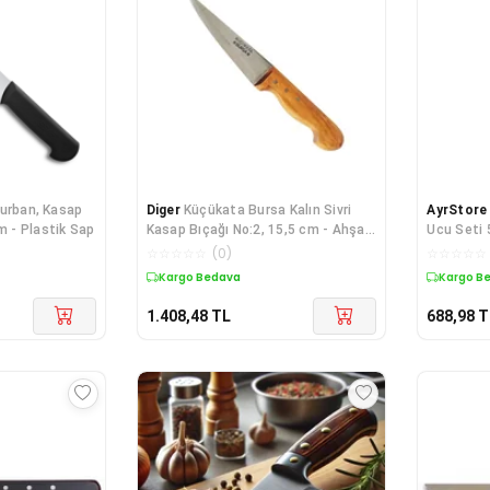
urban, Kasap
Diger
Küçükata Bursa Kalın Sivri
AyrStore
m - Plastik Sap
Kasap Bıçağı No:2, 15,5 cm - Ahşap
Ucu Seti 
Sap
☆
☆
☆
☆
☆
(
0
)
☆
☆
☆
☆
☆
Kargo Bedava
Kargo B
1.408,48
TL
688,98
T