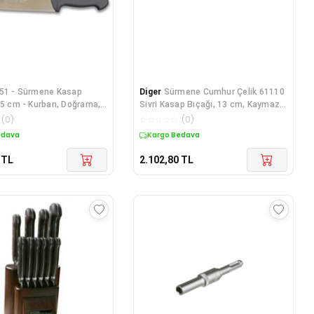
51 - Sürmene Kasap
Diger
Sürmene Cumhur Çelik 61110
,5 cm - Kurban, Doğrama,
Sivri Kasap Bıçağı, 13 cm, Kaymaz
Sap
(
0
)
☆
☆
☆
☆
☆
(
0
)
edava
Kargo Bedava
TL
2.102,80
TL