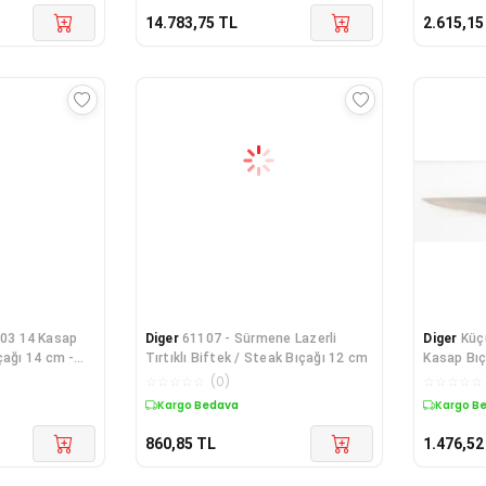
14.783,75
TL
2.615,15
603 14 Kasap
Diger
61107 - Sürmene Lazerli
Diger
Küç
çağı 14 cm -
Tırtıklı Biftek / Steak Bıçağı 12 cm
Kasap Bıç
Sap
☆
☆
☆
☆
☆
(
0
)
☆
☆
☆
☆
☆
Kargo Bedava
Kargo B
860,85
TL
1.476,52