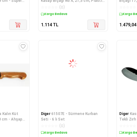
9 cm - Süper
Kasap Bıçağı No:4, 21,5 cm, Plastik
Bıçağı 17
S
☆
☆
☆
☆
☆
(
0
)
☆
☆
☆
☆
☆
Kargo Bedava
Kargo B
1.114
TL
1.479,04
 Kalın Küt
Diger
61507E - Sürmene Kurban
Diger
Kas
0 cm - Ahşap
Seti - 6 lı Set
Tekli Zır
☆
☆
☆
☆
☆
(
0
)
☆
☆
☆
☆
☆
Kargo Bedava
Kargo B