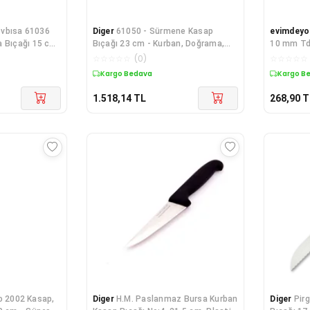
vbısa 61036
Diger
61050 - Sürmene Kasap
evimdeyo
 Bıçağı 15 cm,
Bıçağı 23 cm - Kurban, Doğrama,
10 mm T
Kesim
☆
☆
☆
☆
☆
(
0
)
☆
☆
☆
☆
☆
Kargo Bedava
Kargo B
1.518,14
TL
268,90
T
o 2002 Kasap,
Diger
H.M. Paslanmaz Bursa Kurban
Diger
Pir