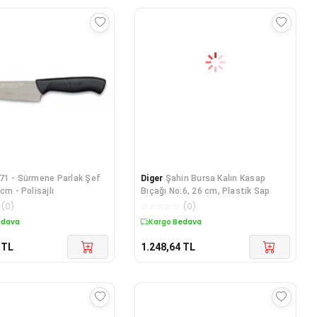
71 - Sürmene Parlak Şef
Diger
Şahin Bursa Kalın Kasap
cm - Polisajlı
Bıçağı No:6, 26 cm, Plastik Sap
(
0
)
☆
☆
☆
☆
☆
(
0
)
edava
Kargo Bedava
TL
1.248,64
TL