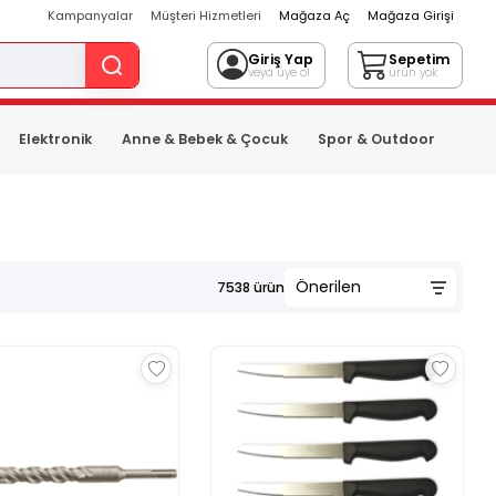
Kampanyalar
Müşteri Hizmetleri
Mağaza Aç
Mağaza Girişi
Giriş Yap
Sepetim
veya üye ol
ürün yok
Elektronik
Anne & Bebek & Çocuk
Spor & Outdoor
7538
ürün