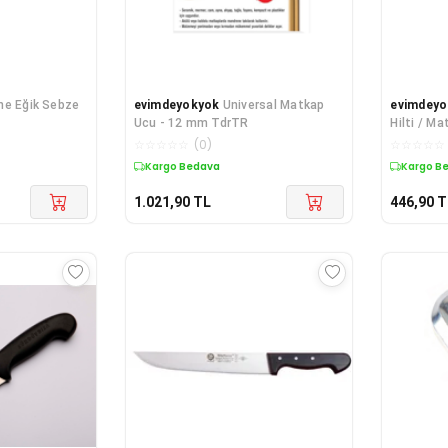
ne Eğik Sebze
evimdeyokyok
Universal Matkap
evimdeyo
Ucu - 12 mm TdrTR
Hilti / M
☆
☆
☆
☆
☆
(
0
)
☆
☆
☆
☆
☆
Kargo Bedava
Kargo B
1.021,90
TL
446,90
T