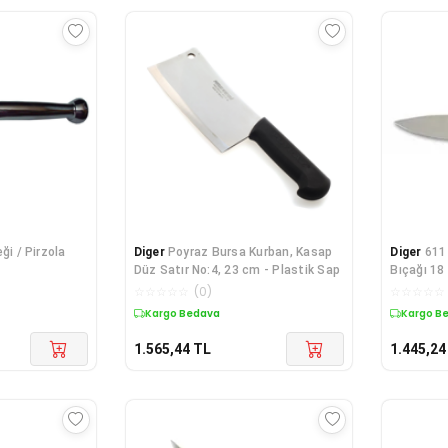
ği / Pirzola
Diger
Poyraz Bursa Kurban, Kasap
Diger
611
Düz Satır No:4, 23 cm - Plastik Sap
Bıçağı 18 
☆
☆
☆
☆
☆
(
0
)
☆
☆
☆
☆
☆
Kargo Bedava
Kargo B
1.565,44
TL
1.445,24