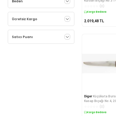
Kurban Bıçağı No:3 1
Beden
Tutu
☆
☆
☆
☆
☆
(
0
)
Kargo Bedava
Ücretsiz Kargo
2.019,48
TL
Satıcı Puanı
Diger
Küçükata Bursa
Kasap Bıçağı No:4, 2
Sap
☆
☆
☆
☆
☆
(
0
)
Kargo Bedava