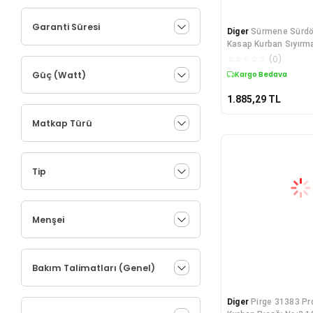
Metal Dedektörü
Multimetre
Garanti Süresi
Diger
Sürmene Sürdö
Ölçüm Cihazları
Kasap Kurban Sıyırma
Pafta Makinaları
Plast
☆
☆
☆
☆
☆
(
0
)
Planyalar
Güç (Watt)
Kargo Bedava
Polisaj Makinesi
1.885,29
TL
Raspalar
Saç ve Sünger Kesme
Matkap Türü
Seramik Kesme Makineleri
Sıcak Hava Tabancaları
Somun Sıkma Makineleri
Tip
Taş Motorları
Taşlamalar
Termometre & Nem Ölçer
Menşei
Tilki Kuyruğu
Bakım Talimatları (Genel)
Diger
Pirge 31383 Pr