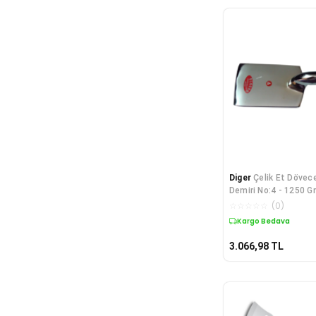
Diger
Çelik Et Dövece
Demiri No:4 - 1250 Gr
☆
☆
☆
☆
☆
(
0
)
Kargo Bedava
3.066,98
TL