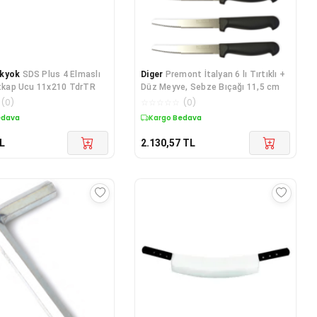
kyok
SDS Plus 4 Elmaslı
Diger
Premont İtalyan 6 lı Tırtıklı +
atkap Ucu 11x210 TdrTR
Düz Meyve, Sebze Bıçağı 11,5 cm
(
0
)
☆
☆
☆
☆
☆
(
0
)
edava
Kargo Bedava
L
2.130,57
TL