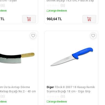
,5 cm - Siyah
Ekmek Bıçağı 16,5 cm, Plastik Sap
(
0
)
☆
☆
☆
☆
☆
(
0
)
edava
Kargo Bedava
TL
960,64
TL
ım Usta Antep Dövme
Diger
F.Dıck 8 2007 18 Kasap Kemik
h Kebap Bıçağı No:2 - 40 cm
Sıyırma Bıçağı 18 cm - Ergo Grip
(
0
)
☆
☆
☆
☆
☆
(
0
)
edava
Kargo Bedava