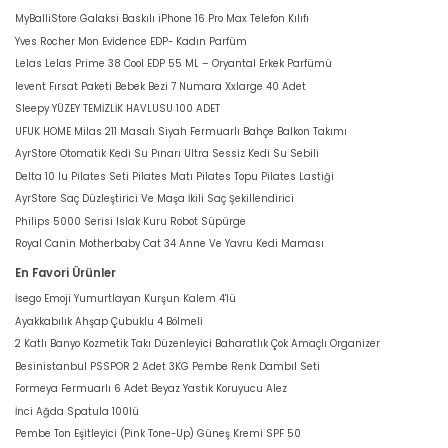
MyBalliStore Galaksi Baskılı iPhone 16 Pro Max Telefon Kılıfı
Yves Rocher Mon Evidence EDP- Kadın Parfüm
Lelas Lelas Prime 38 Cool EDP 55 ML – Oryantal Erkek Parfümü
levent Fırsat Paketi Bebek Bezi 7 Numara Xxlarge 40 Adet
Sleepy YÜZEY TEMİZLİK HAVLUSU 100 ADET
UFUK HOME Milas 211 Masalı Siyah Fermuarlı Bahçe Balkon Takımı
AyrStore Otomatik Kedi Su Pınarı Ultra Sessiz Kedi Su Sebili
Delta 10 lu Pilates Seti Pilates Matı Pilates Topu Pilates Lastiği
AyrStore Saç Düzleştirici Ve Maşa İkili Saç Şekillendirici
Philips 5000 Serisi Islak Kuru Robot Süpürge
Royal Canin Motherbaby Cat 34 Anne Ve Yavru Kedi Maması
En Favori Ürünler
İsego Emoji Yumurtlayan Kurşun Kalem 4'lü
Ayakkabılık Ahşap Çubuklu 4 Bölmeli
2 Katlı Banyo Kozmetik Takı Düzenleyici Baharatlık Çok Amaçlı Organizer
Besinistanbul PSSPOR 2 Adet 3KG Pembe Renk Dambıl Seti
Formeya Fermuarlı 6 Adet Beyaz Yastık Koruyucu Alez
İnci Ağda Spatula 100lü
Pembe Ton Eşitleyici (Pink Tone-Up) Güneş Kremi SPF 50