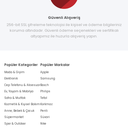
Güvenli Alışveriş
256-bit SSL şifreleme teknolojisi ile kişisel ve ödeme bilgileriniz
koruma altındadır. Güvenli ödeme seçenekleri ve sertifikalı
altyapımız ile huzurla alışveriş yapın.
Popüler Kategoriler
Popüler Markalar
Moda & Giyim
Apple
Elektronik
Samsung
Cep Telefonu & Aksesuar
Bosch
Ev, Yaşam & Mobilya
Philips
Sofra & Mutfak
Tefal
Kozmetik & Kişisel Bakım
Korkmaz
Anne, Bebek & Çocuk
Penti
Süpermarket
Süvari
Spor & Outdoor
Nike