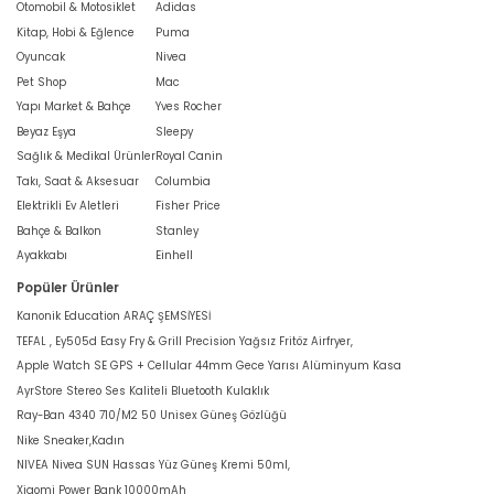
Otomobil & Motosiklet
Adidas
Kitap, Hobi & Eğlence
Puma
Oyuncak
Nivea
Pet Shop
Mac
Yapı Market & Bahçe
Yves Rocher
Beyaz Eşya
Sleepy
Sağlık & Medikal Ürünler
Royal Canin
Takı, Saat & Aksesuar
Columbia
Elektrikli Ev Aletleri
Fisher Price
Bahçe & Balkon
Stanley
Ayakkabı
Einhell
Popüler Ürünler
Kanonik Education ARAÇ ŞEMSİYESİ
TEFAL , Ey505d Easy Fry & Grill Precision Yağsız Fritöz Airfryer,
Apple Watch SE GPS + Cellular 44mm Gece Yarısı Alüminyum Kasa
AyrStore Stereo Ses Kaliteli Bluetooth Kulaklık
Ray-Ban 4340 710/M2 50 Unisex Güneş Gözlüğü
Nike Sneaker,Kadın
NIVEA Nivea SUN Hassas Yüz Güneş Kremi 50ml,
Xiaomi Power Bank 10000mAh