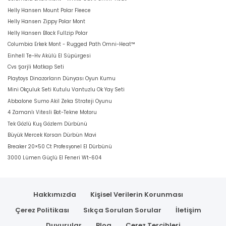
Helly Hansen Mount Polar Fleece
Helly Hansen Zippy Polar Mont
Helly Hansen Block Fullzip Polar
Columbia Erkek Mont - Rugged Path Omni-Heat™
Einhell Te-Hv Akülü El Süpürgesi
Cvs Şarjli Matkap Seti
Playtoys Dinazorların Dünyası Oyun Kumu
Mini Okçuluk Seti Kutulu Vantuzlu Ok Yay Seti
Abbalone Sumo Akil Zeka Strateji Oyunu
4 Zamanlı Vitesli Bot-Tekne Motoru
Tek Gözlü Kuş Gözlem Dürbünü
Büyük Mercek Korsan Dürbün Mavi
Breaker 20×50 Ct Profesyonel El Dürbünü
3000 Lümen Güçlü El Feneri Wt-604
Hakkımızda
Kişisel Verilerin Korunması
Çerez Politikası
Sıkça Sorulan Sorular
İletişim
Duyurular
Blog
Çerez Tercihleri