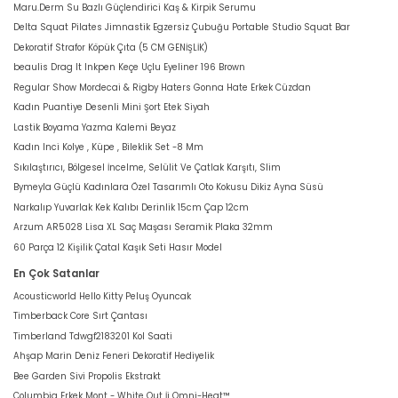
Maru.Derm Su Bazlı Güçlendirici Kaş & Kirpik Serumu
Delta Squat Pilates Jimnastik Egzersiz Çubuğu Portable Studio Squat Bar
Dekoratif Strafor Köpük Çıta (5 CM GENİŞLİK)
beaulis Drag It Inkpen Keçe Uçlu Eyeliner 196 Brown
Regular Show Mordecai & Rigby Haters Gonna Hate Erkek Cüzdan
Kadın Puantiye Desenli Mini Şort Etek Siyah
Lastik Boyama Yazma Kalemi Beyaz
Kadın Inci Kolye , Küpe , Bileklik Set -8 Mm
Sıkılaştırıcı, Bölgesel İncelme, Selülit Ve Çatlak Karşıtı, Slim
Bymeyla Güçlü Kadınlara Özel Tasarımlı Oto Kokusu Dikiz Ayna Süsü
Narkalıp Yuvarlak Kek Kalıbı Derinlik 15cm Çap 12cm
Arzum AR5028 Lisa XL Saç Maşası Seramik Plaka 32mm
60 Parça 12 Kişilik Çatal Kaşık Seti Hasır Model
En Çok Satanlar
Acousticworld Hello Kitty Peluş Oyuncak
Timberback Core Sırt Çantası
Timberland Tdwgf2183201 Kol Saati
Ahşap Marin Deniz Feneri Dekoratif Hediyelik
Bee Garden Sivi Propolis Ekstrakt
Columbia Erkek Mont - White Out İi Omni-Heat™