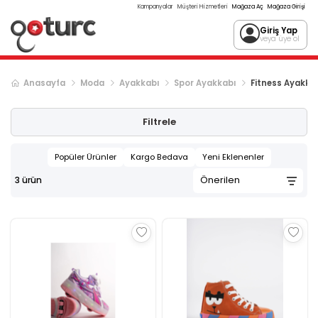
Kampanyalar
Müşteri Hizmetleri
Mağaza Aç
Mağaza Girişi
Giriş Yap
veya üye ol
Anasayfa
Moda
Ayakkabı
Spor Ayakkabı
Fitness Ayakkab
Filtrele
Popüler Ürünler
Kargo Bedava
Yeni Eklenenler
3
ürün