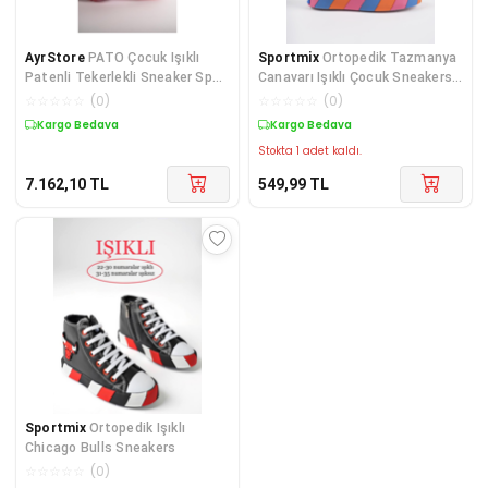
AyrStore
PATO Çocuk Işıklı
Sportmix
Ortopedik Tazmanya
Patenli Tekerlekli Sneaker Spor
Canavarı Işıklı Çocuk Sneakers
Ayakkabı
Ayakkabı
☆
☆
☆
☆
☆
(
0
)
☆
☆
☆
☆
☆
(
0
)
Kargo Bedava
Kargo Bedava
Stokta 1 adet kaldı.
7.162,10
TL
549,99
TL
Sportmix
Ortopedik Işıklı
Chicago Bulls Sneakers
☆
☆
☆
☆
☆
(
0
)