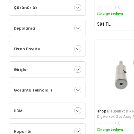
☆
☆
☆
☆
☆
(
0
)
Çözünürlük
Kargo Bedava
591
TL
Depolama
Ekran Boyutu
Girişler
Görüntü Teknolojisi
HDMI
shop
Blaupunkt Dik 
Dişi/erkek Oto Araç
Fişi Anten Soketi
☆
☆
☆
☆
☆
(
0
)
Kargo Bedava
Hoparlör