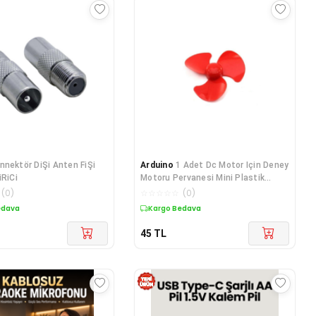
nnektör DiŞi Anten FiŞi
Arduino
1 Adet Dc Motor Için Deney
iRiCi
Motoru Pervanesi Mini Plastik
Pervane D.m
(
0
)
☆
☆
☆
☆
☆
(
0
)
edava
Kargo Bedava
45
TL