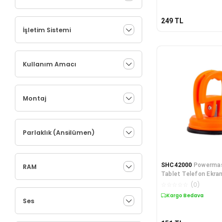
249
TL
İşletim Sistemi
Kullanım Amacı
Montaj
Parlaklık (Ansilümen)
SHC42000
Powermas
RAM
Tablet Telefon Ekra
PM-17890
☆
☆
☆
☆
☆
(
0
)
Kargo Bedava
Ses