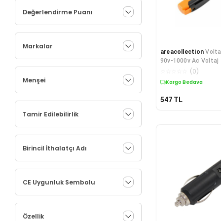
Değerlendirme Puanı
Markalar
areacollection
Volta
90v-1000v Ac Voltaj 
Dedektörü Kalemi
☆
☆
☆
☆
☆
(
0
)
Menşei
Kargo Bedava
547
TL
Tamir Edilebilirlik
Birincil İthalatçı Adı
CE Uygunluk Sembolu
Özellik