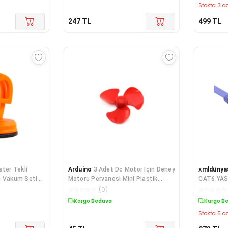
Stokta 3 ad
247
TL
499
TL
ter Tekli
Arduino
3 Adet Dc Motor Için Deney
xmldünya
n Vakum Seti
Motoru Pervanesi Mini Plastik
CAT6 YAS
Pervane D.m
☆
☆
☆
☆
☆
(
0
)
☆
☆
☆
☆
☆
Kargo Bedava
Kargo B
Stokta 5 ad