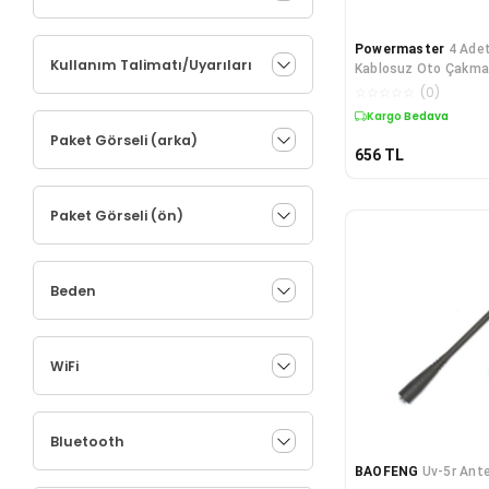
Powermaster
4 Adet
Kullanım Talimatı/Uyarıları
Kablosuz Oto Çakmak
☆
☆
☆
☆
☆
(
0
)
Kargo Bedava
Paket Görseli (arka)
656
TL
Paket Görseli (ön)
Beden
WiFi
Bluetooth
BAOFENG
Uv-5r Ant