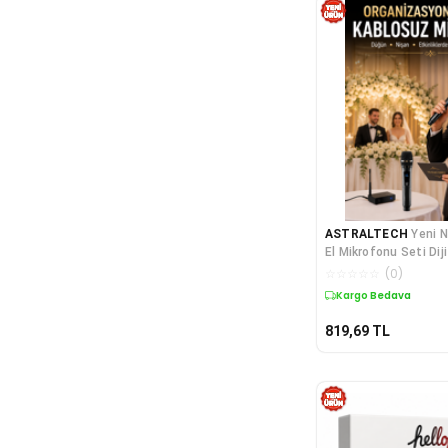
ASTRALTECH
Yeni N
El Mikrofonu Seti Diji
Mikrofonlu
☆
☆
☆
☆
☆
(
0
)
Kargo Bedava
819,69
TL