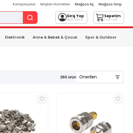
Kampanyalar
Müşteri Hizmetleri
Mağaza Aç
Mağaza Girişi
Giriş Yap
Sepetim
veya üye ol
ürün yok
Elektronik
Anne & Bebek & Çocuk
Spor & Outdoor
260
ürün