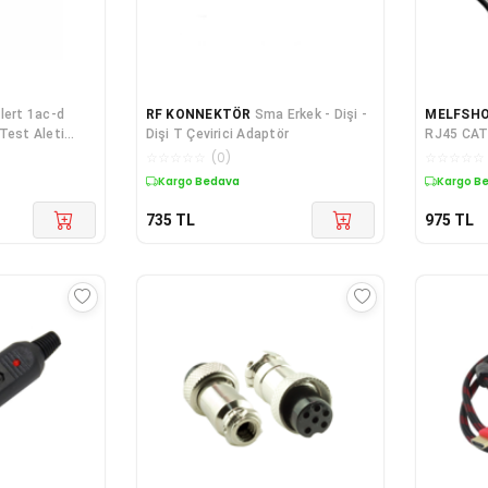
lert 1ac-d
RF KONNEKTÖR
Sma Erkek - Dişi -
MELFSH
Test Aleti
Dişi T Çevirici Adaptör
RJ45 CAT
PAKET)
☆
☆
☆
☆
☆
(
0
)
☆
☆
☆
☆
☆
Kargo Bedava
Kargo B
735
TL
975
TL