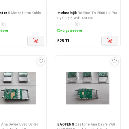
ster
5 Metre Hdmı Kablo
tteknolojik
Redline Ts 2500 Hd Pro
Uydu Için Wifi Anteni
(
0
)
☆
☆
☆
☆
☆
(
0
)
edava
Kargo Bedava
525
TL
G
Ana Devre Uv8d Uv-8d
BAOFENG
Zastone Ana Devre V68