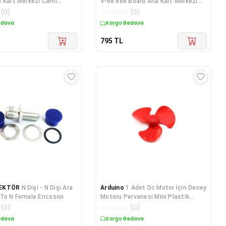
 Kart Merkezi Cami
V-68 888 Board Ana Kart Merkezi
 Anons Sistem
Cami Belediye Anons Sistem
(
0
)
☆
☆
☆
☆
☆
(
0
)
edava
Kargo Bedava
795
TL
EKTÖR
N Dişi - N Dişi Ara
Arduino
1 Adet Dc Motor Için Deney
To N Female Erıcsson
Motoru Pervanesi Mini Plastik
Pervane D.m
(
0
)
☆
☆
☆
☆
☆
(
0
)
edava
Kargo Bedava