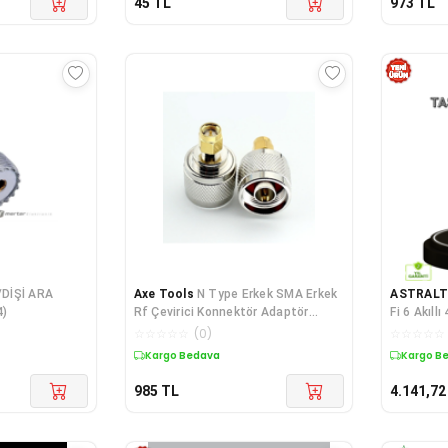
45
TL
973
TL
/DİŞİ ARA
Axe Tools
N Type Erkek SMA Erkek
ASTRAL
)
Rf Çevirici Konnektör Adaptör
Fi 6 Akıll
Surecom SWR Metre
☆
☆
☆
☆
☆
(
0
)
☆
☆
☆
☆
☆
Kargo Bedava
Kargo B
985
TL
4.141,72