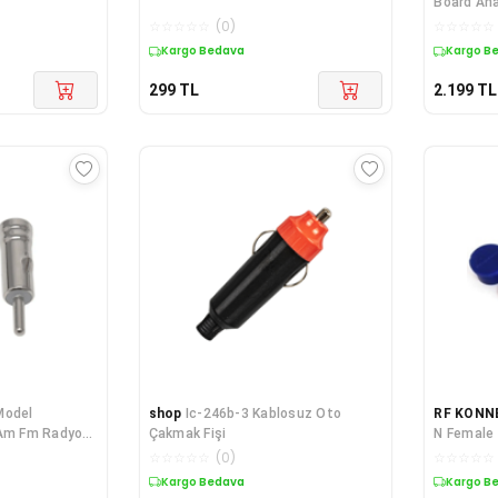
Board Ana
Belediye
☆
☆
☆
☆
☆
(
0
)
☆
☆
☆
☆
☆
Kargo Bedava
Kargo B
299
TL
2.199
TL
Model
shop
Ic-246b-3 Kablosuz Oto
RF KONN
 Am Fm Radyo
Çakmak Fişi
N Female 
☆
☆
☆
☆
☆
(
0
)
☆
☆
☆
☆
☆
Kargo Bedava
Kargo B