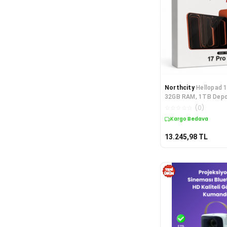
Northcity
Hellopad 
32GB RAM, 1TB Dep
8000mAh Batarya ile
☆
☆
☆
☆
☆
(
0
)
Performans
Kargo Bedava
13.245,98
TL