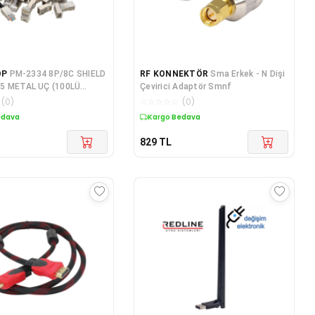
OP
PM-2334 8P/8C SHIELD
RF KONNEKTÖR
Sma Erkek - N Dişi
5 METAL UÇ (100LÜ
Çevirici Adaptör Smnf
(
0
)
☆
☆
☆
☆
☆
(
0
)
edava
Kargo Bedava
829
TL