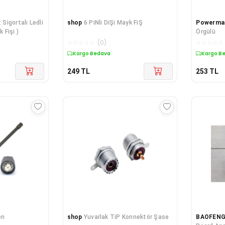
 Sigortalı Ledli
shop
6 PiNli DiŞi Mayk FiŞ
Powerma
 Fişi )
Örgülü
☆
☆
☆
☆
☆
(
0
)
☆
☆
☆
☆
☆
Kargo Bedava
Kargo B
249
TL
253
TL
en
shop
Yuvarlak TiP Konnektör Şase
BAOFEN