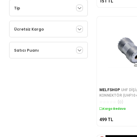
151
TL
Tip
Ücretsiz Kargo
Satıcı Puanı
MELFSHOP
UHF DİŞİ
KONNEKTÖR (UHF104
☆
☆
☆
☆
☆
(
0
)
Kargo Bedava
499
TL