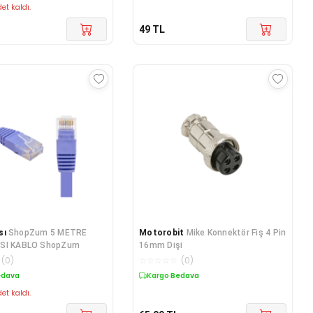
et kaldı.
49
TL
sı
ShopZum 5 METRE
Motorobit
Mike Konnektör Fiş 4 Pin
SI KABLO ShopZum
16mm Dişi
(
0
)
☆
☆
☆
☆
☆
(
0
)
edava
Kargo Bedava
et kaldı.