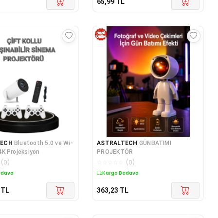
65,99
TL
TECH
Bluetooth 5.0 ve Wi-
ASTRALTECH
GÜNBATIMI
ı 4K Projeksiyon
PROJEKTÖR
(
0
)
☆
☆
☆
☆
☆
(
0
)
edava
Kargo Bedava
TL
363,23
TL