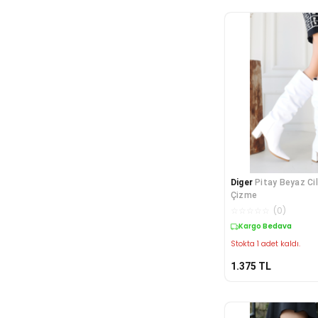
Diger
Pitay Beyaz Ci
Çizme
☆
☆
☆
☆
☆
(
0
)
Kargo Bedava
Stokta 1 adet kaldı.
1.375
TL