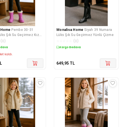
a Home
Pembe 30-31
Monalisa Home
Siyah 39 Numara
ks Şık Su Geçirmez Kız
Lüks Şık Su Geçirmez Yünlü Çizme
zmesi
(
0
)
☆
☆
☆
☆
☆
(
0
)
edava
Kargo Bedava
et kaldı.
L
649,95
TL