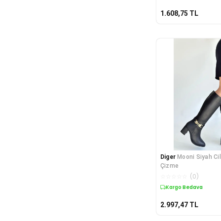
1.608,75
TL
Diger
Mooni Siyah Ci
Çizme
☆
☆
☆
☆
☆
(
0
)
Kargo Bedava
2.997,47
TL