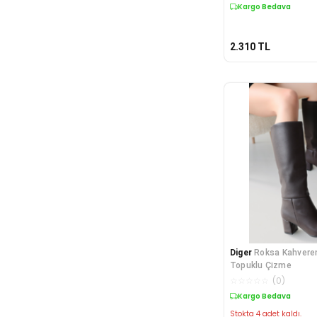
Kargo Bedava
2.310
TL
Diger
Roksa Kahveren
Topuklu Çizme
☆
☆
☆
☆
☆
(
0
)
Kargo Bedava
Stokta 4 adet kaldı.