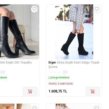
min Siyah Cilt Topuklu
Diger
Atiya Siyah Süet Dolgu Topuk
Çizme
(
0
)
☆
☆
☆
☆
☆
(
0
)
edava
Kargo Bedava
Stokta 2 adet kaldı.
1.608,75
TL