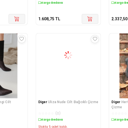
Kargo Bedava
Kargo B
1.608,75
TL
2.337,50
gi Cilt
Diger
Uliza Nude Cilt Bağcıklı Çizme
Diger
Hert
Çizme
☆
☆
☆
☆
☆
(
0
)
☆
☆
☆
☆
☆
Kargo Bedava
Kargo B
Stokta 5 adet kaldı.