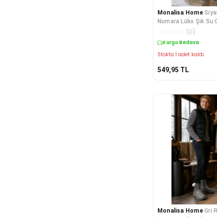
Monalisa Home
Siya
Numara Lüks Şık Su 
Kısa Çizme
☆
☆
☆
☆
☆
(
0
)
Kargo Bedava
Stokta 1 adet kaldı.
549,95
TL
Monalisa Home
Gri 