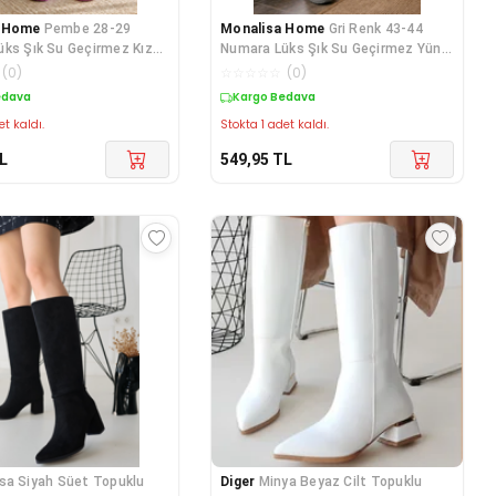
a Home
Pembe 28-29
Monalisa Home
Gri Renk 43-44
ks Şık Su Geçirmez Kız
Numara Lüks Şık Su Geçirmez Yünlü
zmesi
Kısa Çizme
(
0
)
☆
☆
☆
☆
☆
(
0
)
edava
Kargo Bedava
et kaldı.
Stokta 1 adet kaldı.
L
549,95
TL
sa Siyah Süet Topuklu
Diger
Minya Beyaz Cilt Topuklu