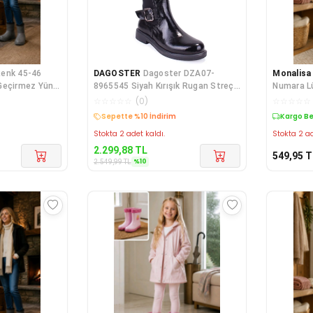
Renk 45-46
DAGOSTER
Dagoster DZA07-
Monalis
Geçirmez Yünlü
8965545 Siyah Kırışık Rugan Streçli
Numara Lü
Düz Topuklu K
Çocuk Çi
☆
☆
☆
☆
☆
(
0
)
☆
☆
☆
☆
☆
Kargo Bedava
Kargo B
Stokta 2 adet kaldı.
Stokta 2 ad
2.299,88
TL
549,95
T
%
10
2.549,99
TL