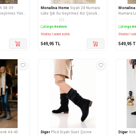
h 38-39
Monalisa Home
Siyah 28 Numara
Monalis
Geçirmez Yünlü
Lüks Şık Su Geçirmez Kız Çocuk
Numara Lü
Çizmesi
Çocuk Çi
☆
☆
☆
☆
☆
(
0
)
☆
☆
☆
☆
☆
Kargo Bedava
Kargo B
Stokta 1 adet kaldı.
Stokta 1 ad
549,95
TL
549,95
T
Renk 44-45
Diger
Plod Siyah Süet Çizme
Diger
Rok