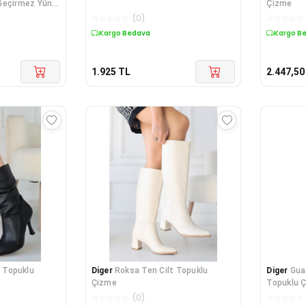
Geçirmez Yünlü
Çizme
☆
☆
☆
☆
☆
(
0
)
☆
☆
☆
☆
☆
Kargo Bedava
Kargo B
1.925
TL
2.447,50
t Topuklu
Diger
Roksa Ten Cilt Topuklu
Diger
Gua
Çizme
Topuklu 
☆
☆
☆
☆
☆
(
0
)
☆
☆
☆
☆
☆