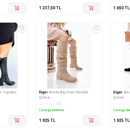
1.237,50
TL
1.650
TL
lt Topuklu
Diger
Winda Bej Süet Körüklü
Diger
Win
Çizme
Çizme
☆
☆
☆
☆
☆
(
0
)
☆
☆
☆
☆
☆
Kargo Bedava
Kargo B
1.925
TL
1.925
TL