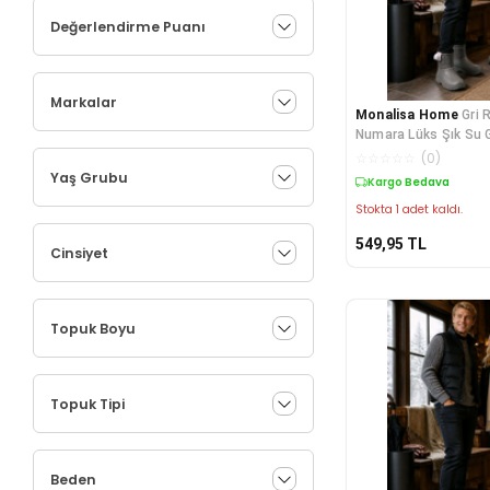
Değerlendirme Puanı
Markalar
Monalisa Home
Gri 
Numara Lüks Şık Su 
Kısa Çizme
☆
☆
☆
☆
☆
(
0
)
Yaş Grubu
Kargo Bedava
Stokta 1 adet kaldı.
549,95
TL
Cinsiyet
Topuk Boyu
Topuk Tipi
Beden