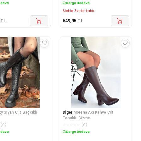
edava
Kargo Bedava
Stokta 3 adet kaldı.
TL
649,95
TL
y Siyah Cilt Bağcıklı
Diger
Morena Acı Kahve Cilt
Topuklu Çizme
(
0
)
☆
☆
☆
☆
☆
(
0
)
edava
Kargo Bedava