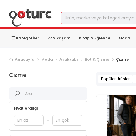
Kategoriler
Ev & Yaşam
Kitap & Eğlence
Moda
Sonraki ürün sayfası, sayfa
2
Anasayfa
Moda
Ayakkabı
Bot & Çizme
Çizme
Çizme
Popüler Ürünler
Fiyat Aralığı
-