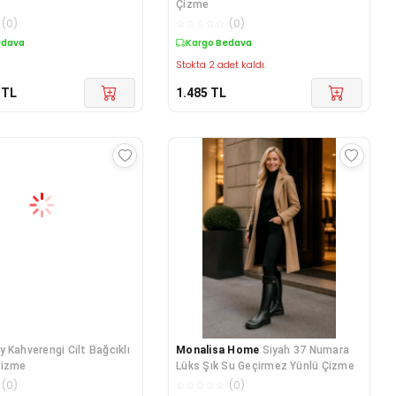
Çizme
(
0
)
☆
☆
☆
☆
☆
(
0
)
edava
Kargo Bedava
Stokta 2 adet kaldı.
TL
1.485
TL
y Kahverengi Cilt Bağcıklı
Monalisa Home
Siyah 37 Numara
Çizme
Lüks Şık Su Geçirmez Yünlü Çizme
(
0
)
☆
☆
☆
☆
☆
(
0
)