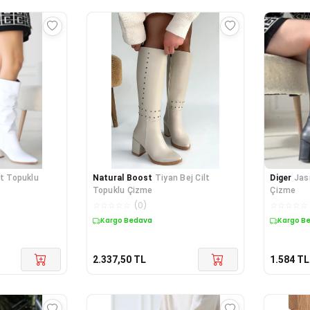
lt Topuklu
Natural Boost
Tiyan Bej Cilt
Diger
Jas
Topuklu Çizme
Çizme
☆
☆
☆
☆
☆
(
0
)
☆
☆
☆
☆
☆
Kargo Bedava
Kargo B
2.337,50
TL
1.584
TL