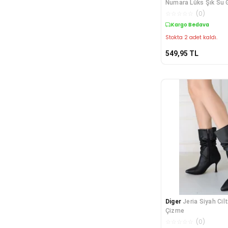
Numara Lüks Şık Su 
Kısa Çizme
☆
☆
☆
☆
☆
(
0
)
Kargo Bedava
Stokta 2 adet kaldı.
549,95
TL
Diger
Jeria Siyah Cil
Çizme
☆
☆
☆
☆
☆
(
0
)