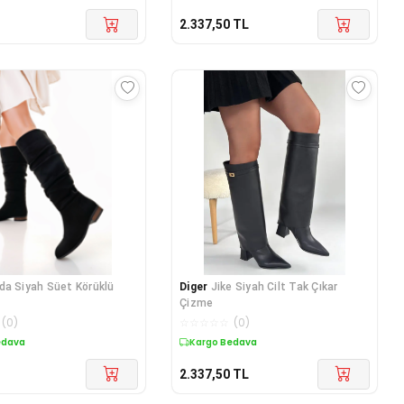
2.337,50
TL
da Siyah Süet Körüklü
Diger
Jike Siyah Cilt Tak Çıkar
Çizme
(
0
)
☆
☆
☆
☆
☆
(
0
)
edava
Kargo Bedava
2.337,50
TL