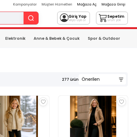
Kampanyalar
Müşteri Hizmetleri
Mağaza Aç
Mağaza Girişi
Giriş Yap
Sepetim
veya üye ol
ürün yok
Elektronik
Anne & Bebek & Çocuk
Spor & Outdoor
277
ürün