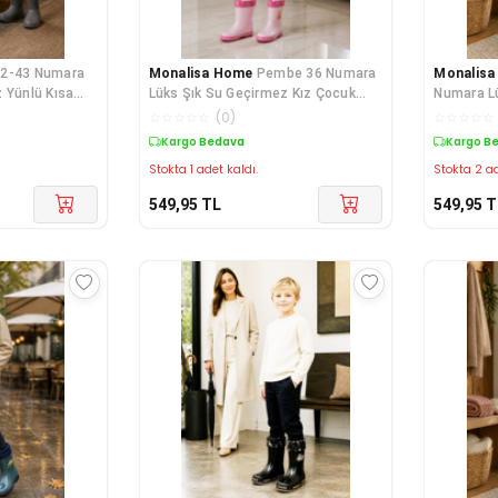
42-43 Numara
Monalisa Home
Pembe 36 Numara
Monalis
 Yünlü Kısa
Lüks Şık Su Geçirmez Kız Çocuk
Numara Lü
Çizmesi
Çocuk Çi
☆
☆
☆
☆
☆
(
0
)
☆
☆
☆
☆
☆
Kargo Bedava
Kargo B
Stokta 1 adet kaldı.
Stokta 2 ad
549,95
TL
549,95
T