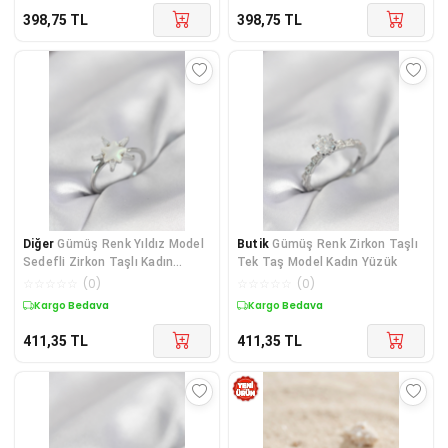
398,75
TL
398,75
TL
Diğer
Gümüş Renk Yıldız Model
Butik
Gümüş Renk Zirkon Taşlı
Sedefli Zirkon Taşlı Kadın
Tek Taş Model Kadın Yüzük
Yüzük
☆
☆
☆
☆
☆
(
0
)
☆
☆
☆
☆
☆
(
0
)
Kargo Bedava
Kargo Bedava
411,35
TL
411,35
TL