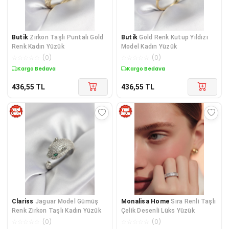
Butik
Zirkon Taşlı Puntalı Gold
Butik
Gold Renk Kutup Yıldızı
Renk Kadın Yüzük
Model Kadın Yüzük
☆
☆
☆
☆
☆
(
0
)
☆
☆
☆
☆
☆
(
0
)
Kargo Bedava
Kargo Bedava
436,55
TL
436,55
TL
Clariss
Jaguar Model Gümüş
Monalisa Home
Sıra Renli Taşlı
Renk Zirkon Taşlı Kadın Yüzük
Çelik Desenli Lüks Yüzük
☆
☆
☆
☆
☆
(
0
)
☆
☆
☆
☆
☆
(
0
)