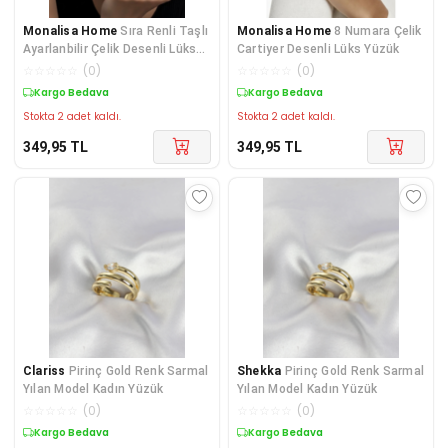
Monalisa Home
Sıra Renli Taşlı
Monalisa Home
8 Numara Çelik
Ayarlanbilir Çelik Desenli Lüks
Cartiyer Desenli Lüks Yüzük
Yüzük
☆
☆
☆
☆
☆
(
0
)
☆
☆
☆
☆
☆
(
0
)
Kargo Bedava
Kargo Bedava
Stokta 2 adet kaldı.
Stokta 2 adet kaldı.
349,95
TL
349,95
TL
Clariss
Pirinç Gold Renk Sarmal
Shekka
Pirinç Gold Renk Sarmal
Yılan Model Kadın Yüzük
Yılan Model Kadın Yüzük
☆
☆
☆
☆
☆
(
0
)
☆
☆
☆
☆
☆
(
0
)
Kargo Bedava
Kargo Bedava