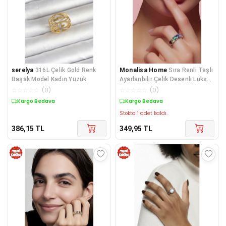
serelya
316L Çelik Gold Renk
Monalisa Home
Sıra Renli Taşlı
Başak Model Kadın Yüzük
Ayarlanbilir Çelik Desenli Lüks
Yüzük
☆
☆
☆
☆
☆
(
0
)
☆
☆
☆
☆
☆
(
0
)
Kargo Bedava
Kargo Bedava
Stokta 1 adet kaldı.
386,15
TL
349,95
TL