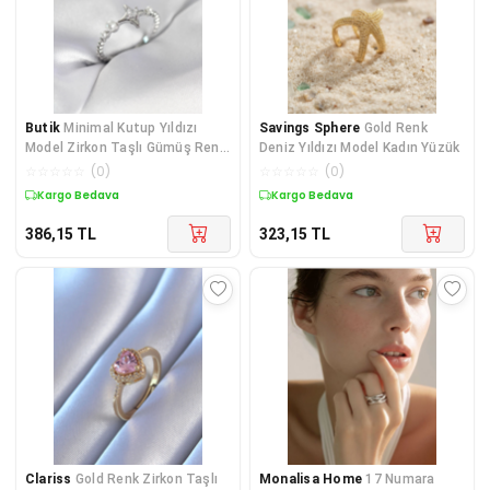
Butik
Minimal Kutup Yıldızı
Savings Sphere
Gold Renk
Model Zirkon Taşlı Gümüş Renk
Deniz Yıldızı Model Kadın Yüzük
Kadın Yüzük
☆
☆
☆
☆
☆
(
0
)
☆
☆
☆
☆
☆
(
0
)
Kargo Bedava
Kargo Bedava
386,15
TL
323,15
TL
Clariss
Gold Renk Zirkon Taşlı
Monalisa Home
17 Numara