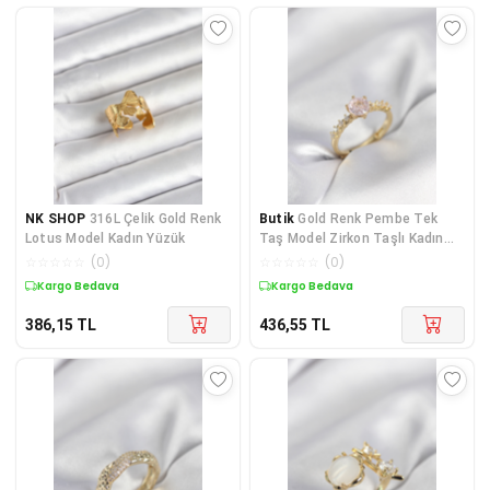
NK SHOP
316L Çelik Gold Renk
Butik
Gold Renk Pembe Tek
Lotus Model Kadın Yüzük
Taş Model Zirkon Taşlı Kadın
Yüzük
☆
☆
☆
☆
☆
(
0
)
☆
☆
☆
☆
☆
(
0
)
Kargo Bedava
Kargo Bedava
386,15
TL
436,55
TL