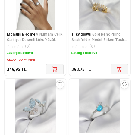
Monalisa Home
9 Numara Çelik
silky glows
Gold Renk Pirinç
Cartiyer Desenli Lüks Yüzük
Sıralı Yıldız Model Zirkon Taşlı
Kadın Yüzük
☆
☆
☆
☆
☆
(
0
)
☆
☆
☆
☆
☆
(
0
)
Kargo Bedava
Kargo Bedava
Stokta 1 adet kaldı.
349,95
TL
398,75
TL