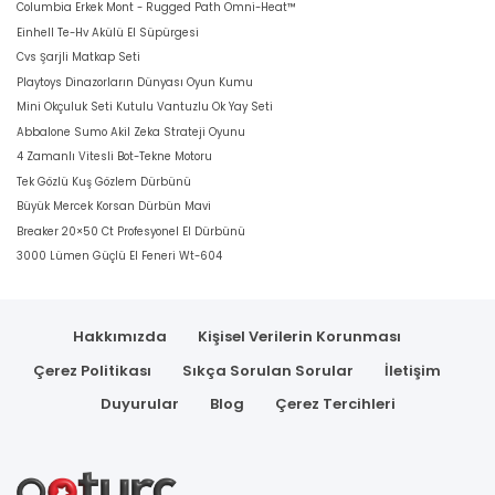
Columbia Erkek Mont - Rugged Path Omni-Heat™
Einhell Te-Hv Akülü El Süpürgesi
Cvs Şarjli Matkap Seti
Playtoys Dinazorların Dünyası Oyun Kumu
Mini Okçuluk Seti Kutulu Vantuzlu Ok Yay Seti
Abbalone Sumo Akil Zeka Strateji Oyunu
4 Zamanlı Vitesli Bot-Tekne Motoru
Tek Gözlü Kuş Gözlem Dürbünü
Büyük Mercek Korsan Dürbün Mavi
Breaker 20×50 Ct Profesyonel El Dürbünü
3000 Lümen Güçlü El Feneri Wt-604
Hakkımızda
Kişisel Verilerin Korunması
Çerez Politikası
Sıkça Sorulan Sorular
İletişim
Duyurular
Blog
Çerez Tercihleri