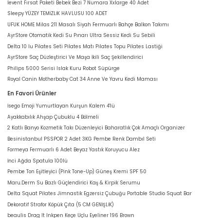
levent Fırsat Paketi Bebek Bezi 7 Numara Xxlarge 40 Adet
Sleepy YÜZEY TEMİZLİK HAVLUSU 100 ADET
UFUK HOME Milas 211 Masalı Siyah Fermuarlı Bahçe Balkon Takımı
AyrStore Otomatik Kedi Su Pınarı Ultra Sessiz Kedi Su Sebili
Delta 10 lu Pilates Seti Pilates Matı Pilates Topu Pilates Lastiği
AyrStore Saç Düzleştirici Ve Maşa İkili Saç Şekillendirici
Philips 5000 Serisi Islak Kuru Robot Süpürge
Royal Canin Motherbaby Cat 34 Anne Ve Yavru Kedi Maması
En Favori Ürünler
İsego Emoji Yumurtlayan Kurşun Kalem 4'lü
Ayakkabılık Ahşap Çubuklu 4 Bölmeli
2 Katlı Banyo Kozmetik Takı Düzenleyici Baharatlık Çok Amaçlı Organizer
Besinistanbul PSSPOR 2 Adet 3KG Pembe Renk Dambıl Seti
Formeya Fermuarlı 6 Adet Beyaz Yastık Koruyucu Alez
İnci Ağda Spatula 100lü
Pembe Ton Eşitleyici (Pink Tone-Up) Güneş Kremi SPF 50
Maru.Derm Su Bazlı Güçlendirici Kaş & Kirpik Serumu
Delta Squat Pilates Jimnastik Egzersiz Çubuğu Portable Studio Squat Bar
Dekoratif Strafor Köpük Çıta (5 CM GENİŞLİK)
beaulis Drag It Inkpen Keçe Uçlu Eyeliner 196 Brown