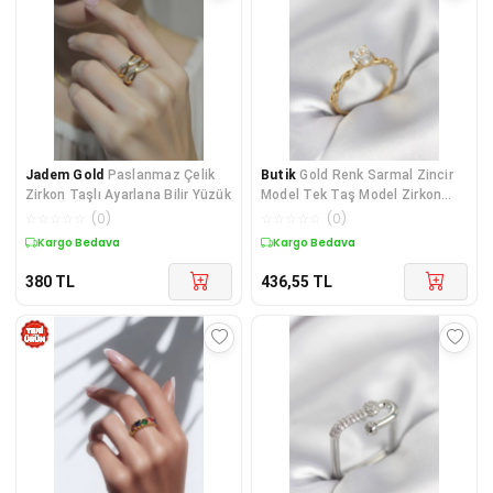
Jadem Gold
Paslanmaz Çelik
Butik
Gold Renk Sarmal Zincir
Zirkon Taşlı Ayarlana Bilir Yüzük
Model Tek Taş Model Zirkon
Taşlı Kadın Yüzük
☆
☆
☆
☆
☆
(
0
)
☆
☆
☆
☆
☆
(
0
)
Kargo Bedava
Kargo Bedava
380
TL
436,55
TL