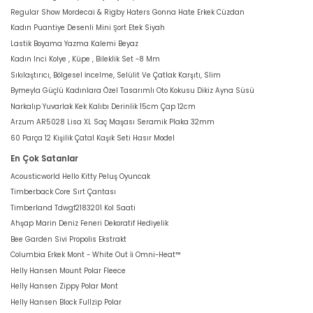
Regular Show Mordecai & Rigby Haters Gonna Hate Erkek Cüzdan
Kadın Puantiye Desenli Mini Şort Etek Siyah
Lastik Boyama Yazma Kalemi Beyaz
Kadın Inci Kolye , Küpe , Bileklik Set -8 Mm
Sıkılaştırıcı, Bölgesel İncelme, Selülit Ve Çatlak Karşıtı, Slim
Bymeyla Güçlü Kadınlara Özel Tasarımlı Oto Kokusu Dikiz Ayna Süsü
Narkalıp Yuvarlak Kek Kalıbı Derinlik 15cm Çap 12cm
Arzum AR5028 Lisa XL Saç Maşası Seramik Plaka 32mm
60 Parça 12 Kişilik Çatal Kaşık Seti Hasır Model
En Çok Satanlar
Acousticworld Hello Kitty Peluş Oyuncak
Timberback Core Sırt Çantası
Timberland Tdwgf2183201 Kol Saati
Ahşap Marin Deniz Feneri Dekoratif Hediyelik
Bee Garden Sivi Propolis Ekstrakt
Columbia Erkek Mont - White Out İi Omni-Heat™
Helly Hansen Mount Polar Fleece
Helly Hansen Zippy Polar Mont
Helly Hansen Block Fullzip Polar