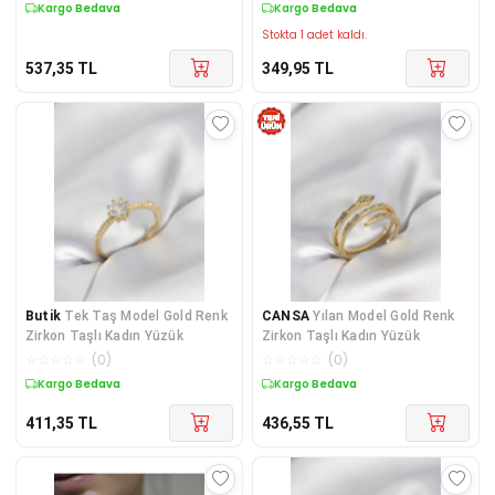
Kargo Bedava
Kargo Bedava
Stokta 1 adet kaldı.
537,35
TL
349,95
TL
Butik
Tek Taş Model Gold Renk
CANSA
Yılan Model Gold Renk
Zirkon Taşlı Kadın Yüzük
Zirkon Taşlı Kadın Yüzük
☆
☆
☆
☆
☆
(
0
)
☆
☆
☆
☆
☆
(
0
)
Kargo Bedava
Kargo Bedava
411,35
TL
436,55
TL