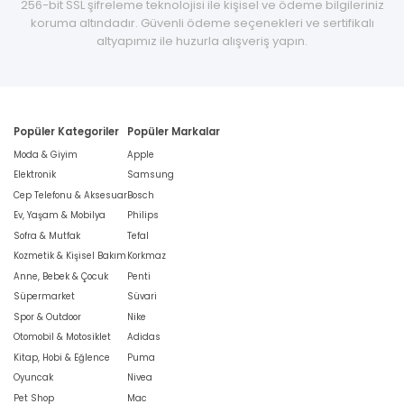
256-bit SSL şifreleme teknolojisi ile kişisel ve ödeme bilgileriniz
koruma altındadır. Güvenli ödeme seçenekleri ve sertifikalı
altyapımız ile huzurla alışveriş yapın.
Popüler Kategoriler
Popüler Markalar
Moda & Giyim
Apple
Elektronik
Samsung
Cep Telefonu & Aksesuar
Bosch
Ev, Yaşam & Mobilya
Philips
Sofra & Mutfak
Tefal
Kozmetik & Kişisel Bakım
Korkmaz
Anne, Bebek & Çocuk
Penti
Süpermarket
Süvari
Spor & Outdoor
Nike
Otomobil & Motosiklet
Adidas
Kitap, Hobi & Eğlence
Puma
Oyuncak
Nivea
Pet Shop
Mac