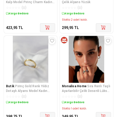
Kalp Model Pirinç Charm Kadın
Çelik Alyans Yüzük
Yüzük
☆
☆
☆
☆
☆
(
0
)
☆
☆
☆
☆
☆
(
0
)
Kargo Bedava
Kargo Bedava
Stokta 2 adet kaldı.
423,95
TL
299,95
TL
Butik
Pirinç Gold Renk Yıldız
Monalisa Home
Sıra Renli Taşlı
Detaylı Alyans Model Kadın
Ayarlanbilir Çelik Desenli Lüks
Yüzük
Yüzük
☆
☆
☆
☆
☆
(
0
)
☆
☆
☆
☆
☆
(
0
)
Kargo Bedava
Kargo Bedava
Stokta 1 adet kaldı.
398,75
TL
349,95
TL