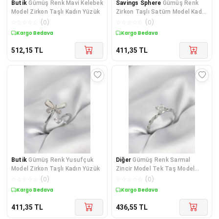
Butik
Gümüş Renk Mavi Kelebek
Savings Sphere
Gümüş Renk
Model Zirkon Taşlı Kadın Yüzük
Zirkon Taşlı Satürn Model Kadın
Yüzük
☆
☆
☆
☆
☆
(
0
)
☆
☆
☆
☆
☆
(
0
)
Kargo Bedava
Kargo Bedava
512,15
TL
411,35
TL
Butik
Gümüş Renk Yusufçuk
Diğer
Gümüş Renk Sarmal
Model Zirkon Taşlı Kadın Yüzük
Zincir Model Tek Taş Model
Zirkon Taşlı Kadın Yüzük
☆
☆
☆
☆
☆
(
0
)
☆
☆
☆
☆
☆
(
0
)
Kargo Bedava
Kargo Bedava
411,35
TL
436,55
TL