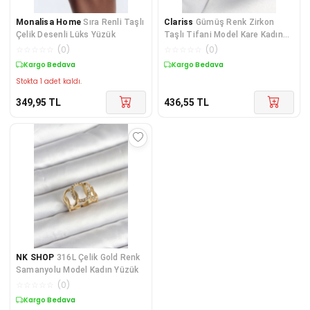
Monalisa Home
Sıra Renli Taşlı
Clariss
Gümüş Renk Zirkon
Çelik Desenli Lüks Yüzük
Taşlı Tifani Model Kare Kadın
Yüzük
☆
☆
☆
☆
☆
(
0
)
☆
☆
☆
☆
☆
(
0
)
Kargo Bedava
Kargo Bedava
Stokta 1 adet kaldı.
349,95
TL
436,55
TL
NK SHOP
316L Çelik Gold Renk
Samanyolu Model Kadın Yüzük
☆
☆
☆
☆
☆
(
0
)
Kargo Bedava