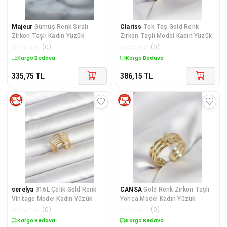
Majeur
Gümüş Renk Sıralı
Clariss
Tek Taş Gold Renk
Zirkon Taşlı Kadın Yüzük
Zirkon Taşlı Model Kadın Yüzük
☆
☆
☆
☆
☆
(
0
)
☆
☆
☆
☆
☆
(
0
)
Kargo Bedava
Kargo Bedava
335,75
TL
386,15
TL
serelya
316L Çelik Gold Renk
CANSA
Gold Renk Zirkon Taşlı
Vintage Model Kadın Yüzük
Yonca Model Kadın Yüzük
☆
☆
☆
☆
☆
(
0
)
☆
☆
☆
☆
☆
(
0
)
Kargo Bedava
Kargo Bedava