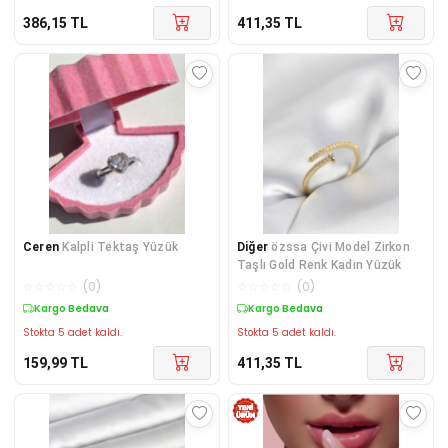
386,15
TL
411,35
TL
Ceren
Kalpli Tektaş Yüzük
Diğer
özssa Çivi Model Zirkon
Taşlı Gold Renk Kadın Yüzük
☆
☆
☆
☆
☆
(
0
)
☆
☆
☆
☆
☆
(
0
)
Kargo Bedava
Kargo Bedava
Stokta 5 adet kaldı.
Stokta 5 adet kaldı.
159,99
TL
411,35
TL