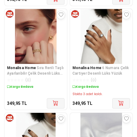
Monalisa Home
Sıra Renli Taşlı
Monalisa Home
6 Numara Çelik
Ayarlanbilir Çelik Desenli Lüks
Cartiyer Desenli Lüks Yüzük
Yüzük
☆
☆
☆
☆
☆
(
0
)
☆
☆
☆
☆
☆
(
0
)
Kargo Bedava
Kargo Bedava
Stokta 3 adet kaldı.
349,95
TL
349,95
TL