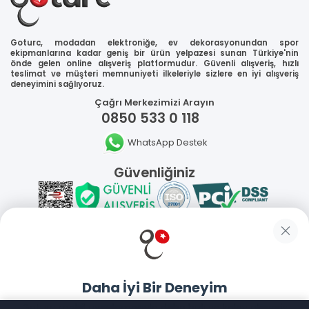
Goturc, modadan elektroniğe, ev dekorasyonundan spor
ekipmanlarına kadar geniş bir ürün yelpazesi sunan Türkiye'nin
önde gelen online alışveriş platformudur. Güvenli alışveriş, hızlı
teslimat ve müşteri memnuniyeti ilkeleriyle sizlere en iyi alışveriş
deneyimini sağlıyoruz.
Çağrı Merkezimizi Arayın
0850 533 0 118
WhatsApp Destek
Güvenliğiniz
Sosyal Medya
Daha İyi Bir Deneyim
Mobil Uygulamalarımız
Goturc mobil uygulamasıyla daha hızlı ve kolay alışveriş