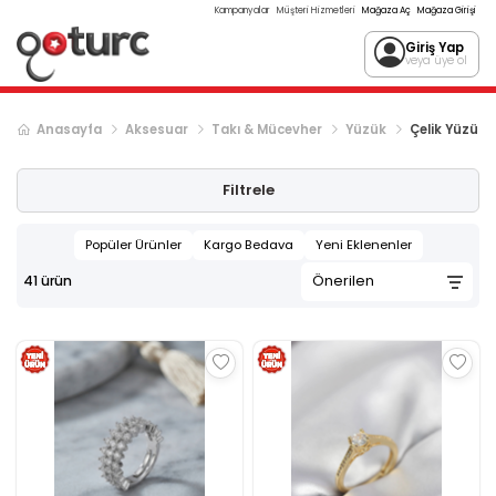
Kampanyalar
Müşteri Hizmetleri
Mağaza Aç
Mağaza Girişi
Giriş Yap
veya üye ol
Anasayfa
Aksesuar
Takı & Mücevher
Yüzük
Çelik Yüzük
Filtrele
Popüler Ürünler
Kargo Bedava
Yeni Eklenenler
41
ürün