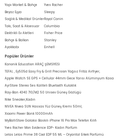
Yapı Market & Bahçe
Yves Rocher
Beyaz Eşya
Sleepy
Sağlık & Medikal Ürünler
Royal Canin
Takı, Saat & Aksesuar
Columbia
Elektrikli Ev Aletleri
Fisher Price
Bahçe & Balkon
Stanley
Ayakkabı
Einhell
Popüler Ürünler
Kanonik Education ARAÇ ŞEMSİYESİ
TEFAL , Ey505d Easy Fry & Grill Precision Yağsız Fritöz Airfryer,
Apple Watch SE GPS + Cellular 44mm Gece Yarısı Alüminyum Kasa
AyrStore Stereo Ses Kaliteli Bluetooth Kulaklık
Ray-Ban 4340 710/M2 50 Unisex Güneş Gözlüğü
Nike Sneaker,Kadın
NIVEA Nivea SUN Hassas Yüz Güneş Kremi 50ml,
Xiaomi Power Bank 10000mAh
MyBalliStore Galaksi Baskılı iPhone 16 Pro Max Telefon Kılıfı
Yves Rocher Mon Evidence EDP- Kadın Parfüm
Lelas Lelas Prime 38 Cool EDP 55 ML – Oryantal Erkek Parfümü