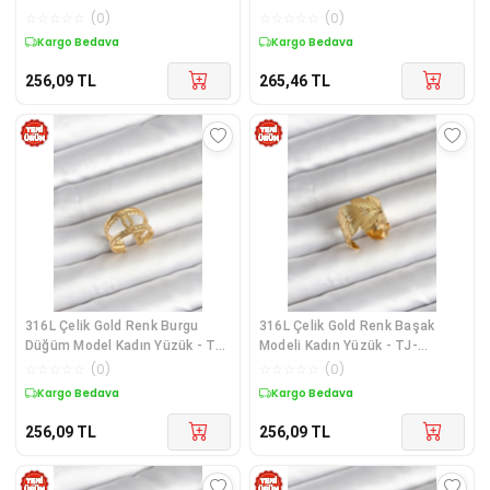
BYK4176
☆
☆
☆
☆
☆
(
0
)
☆
☆
☆
☆
☆
(
0
)
Kargo Bedava
Kargo Bedava
256,09
TL
265,46
TL
316L Çelik Gold Renk Burgu
316L Çelik Gold Renk Başak
Düğüm Model Kadın Yüzük - TJ-
Modeli Kadın Yüzük - TJ-
BYK4163
BYK4162
☆
☆
☆
☆
☆
(
0
)
☆
☆
☆
☆
☆
(
0
)
Kargo Bedava
Kargo Bedava
256,09
TL
256,09
TL