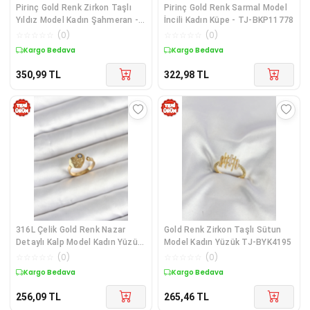
Pirinç Gold Renk Zirkon Taşlı
Pirinç Gold Renk Sarmal Model
Yıldız Model Kadın Şahmeran -
İncili Kadın Küpe - TJ-BKP11778
TJ-SN759
☆
☆
☆
☆
☆
(
0
)
☆
☆
☆
☆
☆
(
0
)
Kargo Bedava
Kargo Bedava
350,99
TL
322,98
TL
316L Çelik Gold Renk Nazar
Gold Renk Zirkon Taşlı Sütun
Detaylı Kalp Model Kadın Yüzük
Model Kadın Yüzük TJ-BYK4195
- TJ-BYK4167
☆
☆
☆
☆
☆
(
0
)
☆
☆
☆
☆
☆
(
0
)
Kargo Bedava
Kargo Bedava
256,09
TL
265,46
TL