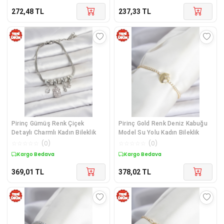
272,48
TL
237,33
TL
Pirinç Gümüş Renk Çiçek
Pirinç Gold Renk Deniz Kabuğu
Detaylı Charmlı Kadın Bileklik
Model Su Yolu Kadın Bileklik
☆
☆
☆
☆
☆
(
0
)
☆
☆
☆
☆
☆
(
0
)
Kargo Bedava
Kargo Bedava
369,01
TL
378,02
TL