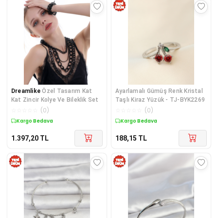
Dreamlike
Özel Tasarım Kat
Ayarlamalı Gümüş Renk Kristal
Kat Zincir Kolye Ve Bileklik Set
Taşlı Kiraz Yüzük - TJ-BYK2269
☆
☆
☆
☆
☆
(
0
)
☆
☆
☆
☆
☆
(
0
)
Kargo Bedava
Kargo Bedava
1.397,20
TL
188,15
TL