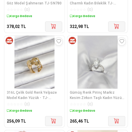
Göz Model Şahmeran TJ-SN780
Charmlı Kadın Bileklik TJ-
BB8481
☆
☆
☆
☆
☆
(
0
)
☆
☆
☆
☆
☆
(
0
)
Kargo Bedava
Kargo Bedava
378,02
TL
322,98
TL
316L Çelik Gold Renk Yelpaze
Gümüş Renk Pirinç Markiz
Model Kadın Yüzük - TJ-
Kesim Zirkon Taşlı Kadın Yüzük
BYK4159
TJ-BYK4190
☆
☆
☆
☆
☆
(
0
)
☆
☆
☆
☆
☆
(
0
)
Kargo Bedava
Kargo Bedava
256,09
TL
265,46
TL