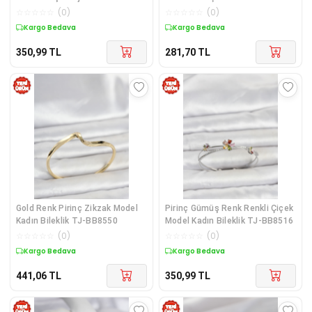
TJ-BB8514
- TJ-BYK2748
☆
☆
☆
☆
☆
(
0
)
☆
☆
☆
☆
☆
(
0
)
Kargo Bedava
Kargo Bedava
350,99
TL
281,70
TL
Gold Renk Pirinç Zikzak Model
Pirinç Gümüş Renk Renkli Çiçek
Kadın Bileklik TJ-BB8550
Model Kadın Bileklik TJ-BB8516
☆
☆
☆
☆
☆
(
0
)
☆
☆
☆
☆
☆
(
0
)
Kargo Bedava
Kargo Bedava
441,06
TL
350,99
TL