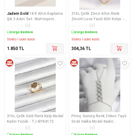
Jadem Gold
18 K Altın Kaplama
316L Çelik Zincir Altın Renk
Şık 3 Adet Set: Muhteşem
Zincirli Love Yazılı Kilit Kolye -
Delikli Buğday Sapı Kolye ve
TJ-BKO8632
☆
☆
☆
☆
☆
(
0
)
☆
☆
☆
☆
☆
(
0
)
Küpe
Kargo Bedava
Kargo Bedava
Stokta 1 adet kaldı.
Stokta 1 adet kaldı.
1.850
TL
304,36
TL
316L Çelik Gold Renk Kalp Model
Pirinç Gümüş Renk Zirkon Taşlı
Kadın Yüzük - TJ-BYK4172
Sıralı Halka Model Kadın
Şahmeran - TJ-SN762
☆
☆
☆
☆
☆
(
0
)
☆
☆
☆
☆
☆
(
0
)
Kargo Bedava
Kargo Bedava