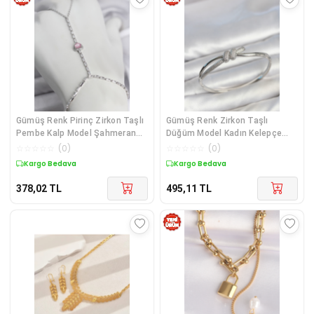
Gümüş Renk Pirinç Zirkon Taşlı
Gümüş Renk Zirkon Taşlı
Pembe Kalp Model Şahmeran
Düğüm Model Kadın Kelepçe
TJ-SN772
Kadın Bileklik TJ-BB8624
☆
☆
☆
☆
☆
(
0
)
☆
☆
☆
☆
☆
(
0
)
Kargo Bedava
Kargo Bedava
378,02
TL
495,11
TL