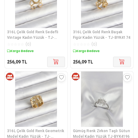
316L Çelik Gold Renk Sedefli
316L Çelik Gold Renk Başak
Vintage Kadın Yüzük - TJ-
Figür Kadın Yüzük - TJ-BYK4174
BYK4171
☆
☆
☆
☆
☆
(
0
)
☆
☆
☆
☆
☆
(
0
)
Kargo Bedava
Kargo Bedava
256,09
TL
256,09
TL
316L Çelik Gold Renk Geometrik
Gümüş Renk Zirkon Taşlı Sütun
Model Kadın Yüzük - TJ-
Model Kadın Yüzük TJ-BYK4196