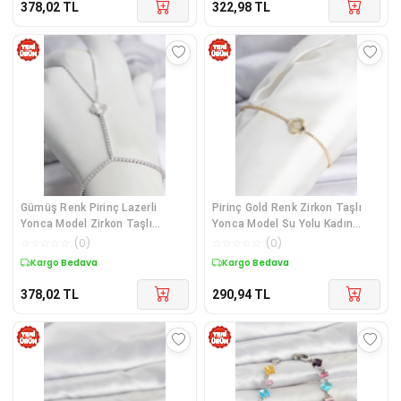
378,02
TL
322,98
TL
Gümüş Renk Pirinç Lazerli
Pirinç Gold Renk Zirkon Taşlı
Yonca Model Zirkon Taşlı
Yonca Model Su Yolu Kadın
Şahmeran TJ-SN778
Bileklik
☆
☆
☆
☆
☆
(
0
)
☆
☆
☆
☆
☆
(
0
)
Kargo Bedava
Kargo Bedava
378,02
TL
290,94
TL