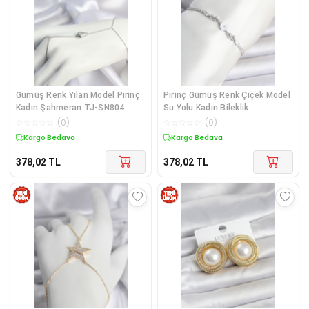
Gümüş Renk Yılan Model Pirinç
Pirinç Gümüş Renk Çiçek Model
Kadın Şahmeran TJ-SN804
Su Yolu Kadın Bileklik
☆
☆
☆
☆
☆
(
0
)
☆
☆
☆
☆
☆
(
0
)
Kargo Bedava
Kargo Bedava
378,02
TL
378,02
TL