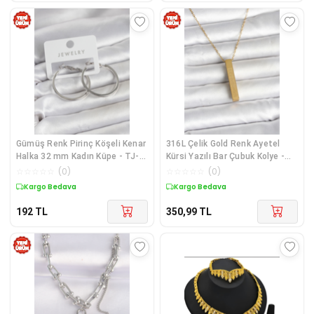
Gümüş Renk Pirinç Köşeli Kenar
316L Çelik Gold Renk Ayetel
Halka 32 mm Kadın Küpe - TJ-
Kürsi Yazılı Bar Çubuk Kolye -
BKP11766
TJ-BKO11057
☆
☆
☆
☆
☆
(
0
)
☆
☆
☆
☆
☆
(
0
)
Kargo Bedava
Kargo Bedava
192
TL
350,99
TL