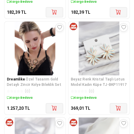
Kargo Bedava
Kargo Bedava
182,39
TL
182,39
TL
Dreamlike
Özel Tasarım Gold
Beyaz Renk Kristal Taşlı Lotus
Detaylı Zincir Kolye Bileklik Set
Model Kadın Küpe TJ-BKP11917
☆
☆
☆
☆
☆
(
0
)
☆
☆
☆
☆
☆
(
0
)
Kargo Bedava
Kargo Bedava
1.257,20
TL
369,01
TL