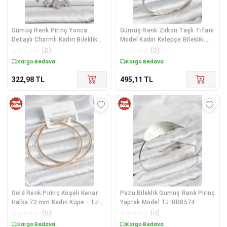
Gümüş Renk Pirinç Yonca
Gümüş Renk Zirkon Taşlı Tifani
Detaylı Charmlı Kadın Bileklik
Model Kadın Kelepçe Bileklik
TJ-BB8483
TJ-BB8632
☆
☆
☆
☆
☆
(
0
)
☆
☆
☆
☆
☆
(
0
)
Kargo Bedava
Kargo Bedava
322,98
TL
495,11
TL
Gold Renk Pirinç Köşeli Kenar
Pazu Bileklik Gümüş Renk Pirinç
Halka 72 mm Kadın Küpe - TJ-
Yaprak Model TJ-BB8574
BKP11769
☆
☆
☆
☆
☆
(
0
)
☆
☆
☆
☆
☆
(
0
)
Kargo Bedava
Kargo Bedava