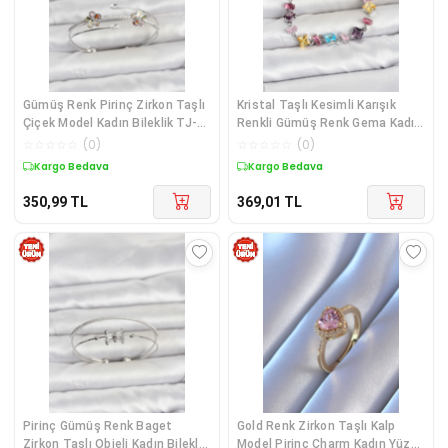
Gümüş Renk Pirinç Zirkon Taşlı
Kristal Taşlı Kesimli Karışık
Çiçek Model Kadın Bileklik TJ-
Renkli Gümüş Renk Gema Kadın
BB8522
Bileklik TJ-BB8530
☆
☆
☆
☆
☆
(
0
)
☆
☆
☆
☆
☆
(
0
)
Kargo Bedava
Kargo Bedava
350,99
TL
369,01
TL
Pirinç Gümüş Renk Baget
Gold Renk Zirkon Taşlı Kalp
Zirkon Taşlı Objeli Kadın Bileklik
Model Pirinç Charm Kadın Yüzük