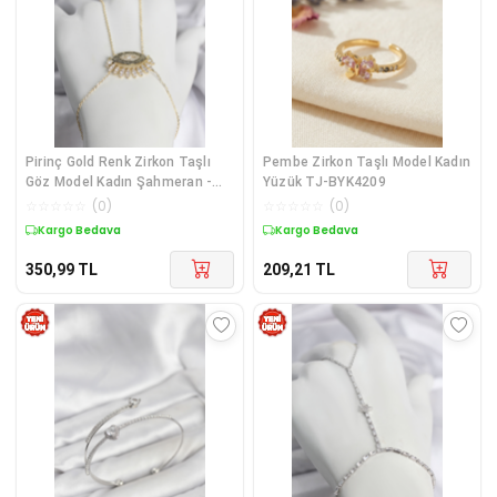
Pirinç Gold Renk Zirkon Taşlı
Pembe Zirkon Taşlı Model Kadın
Göz Model Kadın Şahmeran -
Yüzük TJ-BYK4209
TJ-SN747
☆
☆
☆
☆
☆
(
0
)
☆
☆
☆
☆
☆
(
0
)
Kargo Bedava
Kargo Bedava
350,99
TL
209,21
TL