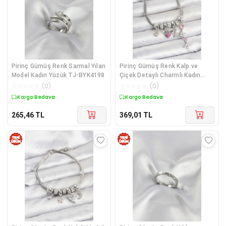
Pirinç Gümüş Renk Sarmal Yılan
Pirinç Gümüş Renk Kalp ve
Model Kadın Yüzük TJ-BYK4198
Çiçek Detaylı Charmlı Kadın
Bileklik
☆
☆
☆
☆
☆
(
0
)
☆
☆
☆
☆
☆
(
0
)
Kargo Bedava
Kargo Bedava
265,46
TL
369,01
TL