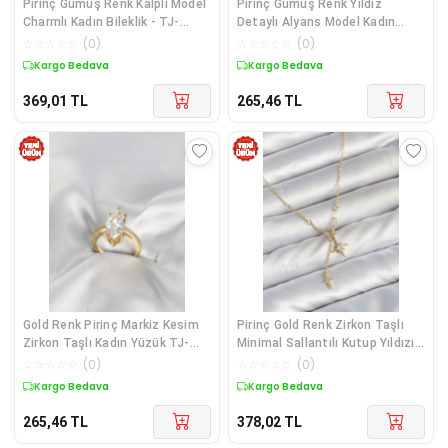
Pirinç Gümüş Renk Kalpli Model
Pirinç Gümüş Renk Yıldız
Charmlı Kadın Bileklik - TJ-
Detaylı Alyans Model Kadın
BB8176
Yüzük TJ-BYK4194
☆
☆
☆
☆
☆
(
0
)
☆
☆
☆
☆
☆
(
0
)
Kargo Bedava
Kargo Bedava
369,01
TL
265,46
TL
Gold Renk Pirinç Markiz Kesim
Pirinç Gold Renk Zirkon Taşlı
Zirkon Taşlı Kadın Yüzük TJ-
Minimal Sallantılı Kutup Yıldızı
BYK4189
Model Kadın Kolye TJ-
☆
☆
☆
☆
☆
(
0
)
☆
☆
☆
☆
☆
(
0
)
BKO11143
Kargo Bedava
Kargo Bedava
265,46
TL
378,02
TL