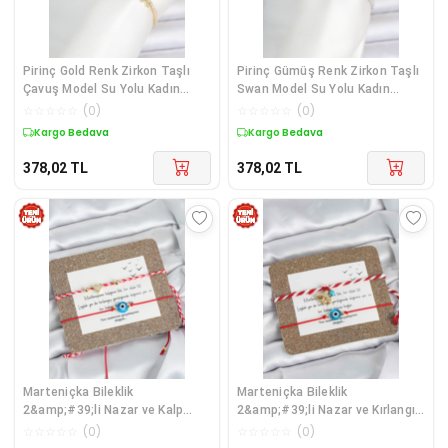
Pirinç Gold Renk Zirkon Taşlı
Pirinç Gümüş Renk Zirkon Taşlı
Çavuş Model Su Yolu Kadın
Swan Model Su Yolu Kadın
Bileklik
Bileklik
☆
☆
☆
☆
☆
(
0
)
☆
☆
☆
☆
☆
(
0
)
Kargo Bedava
Kargo Bedava
378,02
TL
378,02
TL
Marteniçka Bileklik
Marteniçka Bileklik
2&amp;#39;li Nazar ve Kalp
2&amp;#39;li Nazar ve Kırlangıç
Model - TJ-BB8319
Model - TJ-BB8318
☆
☆
☆
☆
☆
(
0
)
☆
☆
☆
☆
☆
(
0
)