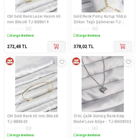
CM Gold Renk Lazer Kesim 65
Gold Renk Pirinç Kutup Yıldızı
mm Bilezik TJ-BB8619
Zirkon Taşlı Şahmeran TJ-
SN787
☆
☆
☆
☆
☆
(
0
)
☆
☆
☆
☆
☆
(
0
)
Kargo Bedava
Kargo Bedava
272,48
TL
378,02
TL
CM Gold Renk 65 mm Bilezik
316L Çelik Gümüş Renk Kalp
TJ-BB8620
Model Love Kolye - TJ-BKO8932
☆
☆
☆
☆
☆
(
0
)
☆
☆
☆
☆
☆
(
0
)
Kargo Bedava
Kargo Bedava