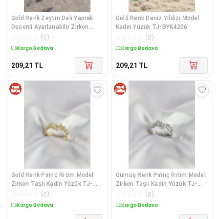
Gold Renk Zeytin Dalı Yaprak
Gold Renk Deniz Yıldızı Model
Desenli Ayarlanabilir Zirkon
Kadın Yüzük TJ-BYK4206
Taşlı Kadın Yüzük TJ-BYK4215
☆
☆
☆
☆
☆
(
0
)
☆
☆
☆
☆
☆
(
0
)
Kargo Bedava
Kargo Bedava
209,21
TL
209,21
TL
Gold Renk Pirinç Ritim Model
Gümüş Renk Pirinç Ritim Model
Zirkon Taşlı Kadın Yüzük TJ-
Zirkon Taşlı Kadın Yüzük TJ-
BYK4191
BYK4192
☆
☆
☆
☆
☆
(
0
)
☆
☆
☆
☆
☆
(
0
)
Kargo Bedava
Kargo Bedava