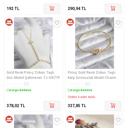
192
TL
290,94
TL
Gold Renk Pirinç Zirkon Taşlı
Pirinç Gold Renk Zirkon Taşlı
Göz Model Şahmeran TJ-SN779
Kalp Sonsuzluk Model Charm
Kadın Bileklik - TJ-BB5797
☆
☆
☆
☆
☆
(
0
)
☆
☆
☆
☆
☆
(
0
)
Kargo Bedava
Kargo Bedava
Stokta 4 adet kaldı.
378,02
TL
337,85
TL