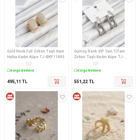
Gold Renk Full Zirkon Taşlı Kare
Gümüş Renk VIP Seri Tifani
Halka Kadın Küpe TJ-BKP11893
Zirkon Taşlı Kadın Küpe TJ-
BKP11896
☆
☆
☆
☆
☆
(
0
)
☆
☆
☆
☆
☆
(
0
)
Kargo Bedava
Kargo Bedava
495,11
TL
551,22
TL