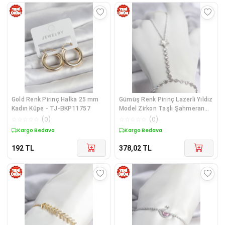
Gold Renk Pirinç Halka 25 mm
Gümüş Renk Pirinç Lazerli Yıldız
Kadın Küpe - TJ-BKP11757
Model Zirkon Taşlı Şahmeran
TJ-SN786
☆
☆
☆
☆
☆
(
0
)
☆
☆
☆
☆
☆
(
0
)
Kargo Bedava
Kargo Bedava
192
TL
378,02
TL