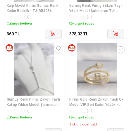
Kalp Model Pirinç Gümüş Renk
Gümüş Renk Pirinç Zirkon Taşlı
Kadın Bileklik - TJ-BB8256
Yıldız Model Şahmeran TJ-
SN790
☆
☆
☆
☆
☆
(
0
)
☆
☆
☆
☆
☆
(
0
)
Kargo Bedava
Kargo Bedava
360
TL
378,02
TL
Gümüş Renk Pirinç Zirkon Taşlı
Pirinç Gold Renk Zirkon Taşlı Ok
Kutup Yıldızı Model Şahmeran
Model VIP Seri Kadın Yüzük -
TJ-SN782
TJ-BYK3502
☆
☆
☆
☆
☆
(
0
)
☆
☆
☆
☆
☆
(
0
)
Kargo Bedava
Kargo Bedava
Stokta 5 adet kaldı.