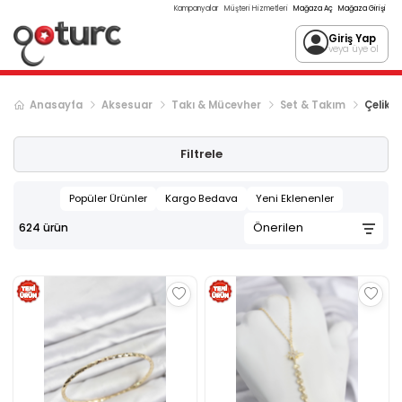
Kampanyalar
Müşteri Hizmetleri
Mağaza Aç
Mağaza Girişi
Giriş Yap
veya üye ol
Anasayfa
Aksesuar
Takı & Mücevher
Set & Takım
Çelik 
Sonraki ürün sayfası, sayfa
2
Filtrele
Popüler Ürünler
Kargo Bedava
Yeni Eklenenler
624
ürün