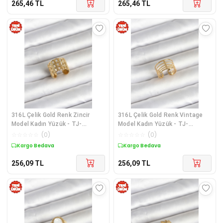
265,46
TL
265,46
TL
316L Çelik Gold Renk Zincir
316L Çelik Gold Renk Vintage
Model Kadın Yüzük - TJ-
Model Kadın Yüzük - TJ-
BYK4177
BYK4173
☆
☆
☆
☆
☆
(
0
)
☆
☆
☆
☆
☆
(
0
)
Kargo Bedava
Kargo Bedava
256,09
TL
256,09
TL