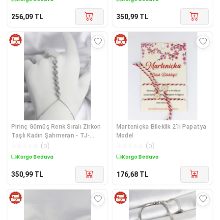
256,09
TL
350,99
TL
Pirinç Gümüş Renk Sıralı Zirkon
Marteniçka Bileklik 2'li Papatya
Taşlı Kadın Şahmeran - TJ-
Model
SN756
☆
☆
☆
☆
☆
(
0
)
☆
☆
☆
☆
☆
(
0
)
Kargo Bedava
Kargo Bedava
350,99
TL
176,68
TL