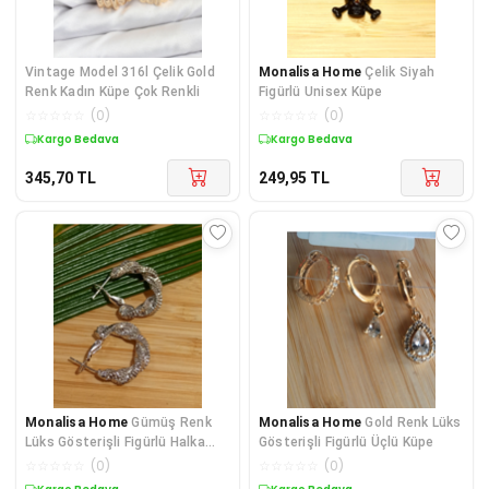
Vintage Model 316l Çelik Gold
Monalisa Home
Çelik Siyah
Renk Kadın Küpe Çok Renkli
Figürlü Unisex Küpe
☆
☆
☆
☆
☆
(
0
)
☆
☆
☆
☆
☆
(
0
)
Kargo Bedava
Kargo Bedava
345,70
TL
249,95
TL
Monalisa Home
Gümüş Renk
Monalisa Home
Gold Renk Lüks
Lüks Gösterişli Figürlü Halka
Gösterişli Figürlü Üçlü Küpe
Küpe
☆
☆
☆
☆
☆
(
0
)
☆
☆
☆
☆
☆
(
0
)