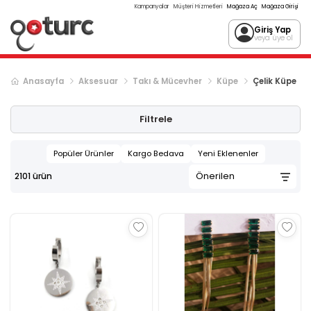
Kampanyalar
Müşteri Hizmetleri
Mağaza Aç
Mağaza Girişi
Giriş Yap
veya üye ol
Anasayfa
Aksesuar
Takı & Mücevher
Küpe
Çelik Küpe
Sonraki ürün sayfası, sayfa
2
Filtrele
Popüler Ürünler
Kargo Bedava
Yeni Eklenenler
2101
ürün