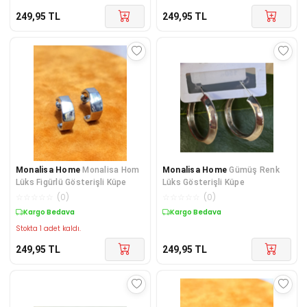
249,95
TL
249,95
TL
Monalisa Home
Monalisa Hom
Monalisa Home
Gümüş Renk
Lüks Figürlü Gösterişli Küpe
Lüks Gösterişli Küpe
☆
☆
☆
☆
☆
(
0
)
☆
☆
☆
☆
☆
(
0
)
Kargo Bedava
Kargo Bedava
Stokta 1 adet kaldı.
249,95
TL
249,95
TL