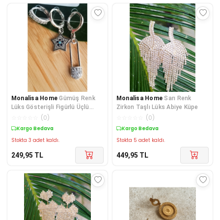
Monalisa Home
Gümüş Renk
Monalisa Home
Sarı Renk
Lüks Gösterişli Figürlü Üçlü
Zirkon Taşlı Lüks Abiye Küpe
Küpe
☆
☆
☆
☆
☆
(
0
)
☆
☆
☆
☆
☆
(
0
)
Kargo Bedava
Kargo Bedava
Stokta 3 adet kaldı.
Stokta 5 adet kaldı.
249,95
TL
449,95
TL