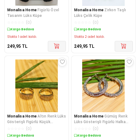
Monalisa Home
Figürlü Özel
Monalisa Home
Zirkon Taşlı
Tasarım Lüks Küpe
Lüks Çelik Küpe
☆
☆
☆
☆
☆
(
0
)
☆
☆
☆
☆
☆
(
0
)
Kargo Bedava
Kargo Bedava
Stokta 1 adet kaldı.
Stokta 2 adet kaldı.
249,95
TL
249,95
TL
Monalisa Home
Altın Renk Lüks
Monalisa Home
Gümüş Renk
Gösterişli Figürlü Küçük
Lüks Gösterişli Figürlü Halka
Yuvarlak Küpe
Küpe
☆
☆
☆
☆
☆
(
0
)
☆
☆
☆
☆
☆
(
0
)
Kargo Bedava
Kargo Bedava