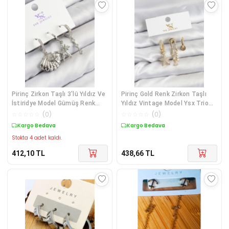
Pirinç Zirkon Taşlı 3'lü Yıldız Ve
Pirinç Gold Renk Zirkon Taşlı
İstiridye Model Gümüş Renk
Yıldız Vintage Model Ysx Trio
Kadın Küpe Çok Renkli
Küpe Seti Çok Renkli
☆
☆
☆
☆
☆
(
0
)
☆
☆
☆
☆
☆
(
0
)
Kargo Bedava
Kargo Bedava
Stokta 4 adet kaldı.
412,10
TL
438,66
TL