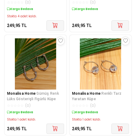
☆
☆
☆
☆
☆
(
0
)
☆
☆
☆
☆
☆
(
0
)
Kargo Bedava
Kargo Bedava
Stokta 4 adet kaldı.
249,95
TL
249,95
TL
Monalisa Home
Gümüş Renk
Monalisa Home
Renkli Tarz
Lüks Gösterişli Figürlü Küpe
Yaratan Küpe
☆
☆
☆
☆
☆
(
0
)
☆
☆
☆
☆
☆
(
0
)
Kargo Bedava
Kargo Bedava
Stokta 1 adet kaldı.
Stokta 1 adet kaldı.
249,95
TL
249,95
TL