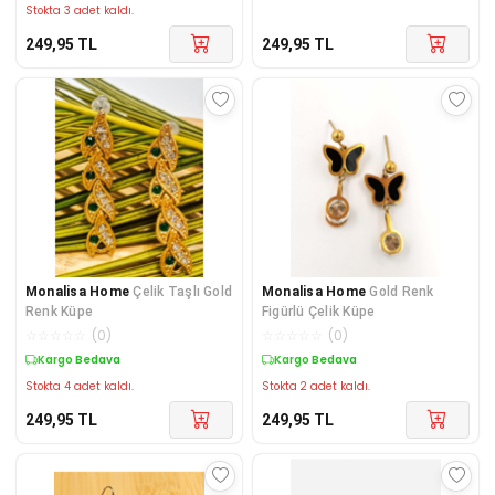
Stokta 3 adet kaldı.
249,95
TL
249,95
TL
Monalisa Home
Çelik Taşlı Gold
Monalisa Home
Gold Renk
Renk Küpe
Figürlü Çelik Küpe
☆
☆
☆
☆
☆
(
0
)
☆
☆
☆
☆
☆
(
0
)
Kargo Bedava
Kargo Bedava
Stokta 4 adet kaldı.
Stokta 2 adet kaldı.
249,95
TL
249,95
TL