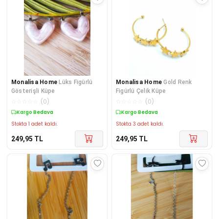
Monalisa Home
Lüks Figürlü
Monalisa Home
Gold Renk
Gösterişli Küpe
Figürlü Çelik Küpe
☆
☆
☆
☆
☆
(
0
)
☆
☆
☆
☆
☆
(
0
)
Kargo Bedava
Kargo Bedava
Stokta 1 adet kaldı.
Stokta 3 adet kaldı.
249,95
TL
249,95
TL