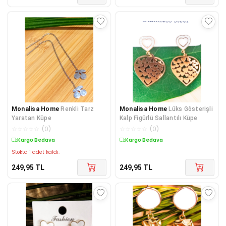
Monalisa Home
Renkli Tarz
Monalisa Home
Lüks Gösterişli
Yaratan Küpe
Kalp Figürlü Sallantılı Küpe
☆
☆
☆
☆
☆
(
0
)
☆
☆
☆
☆
☆
(
0
)
Kargo Bedava
Kargo Bedava
Stokta 1 adet kaldı.
249,95
TL
249,95
TL