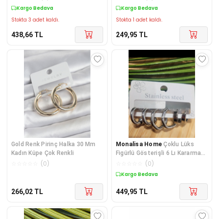
Kargo Bedava
Kargo Bedava
Stokta 3 adet kaldı.
Stokta 1 adet kaldı.
438,66
TL
249,95
TL
Gold Renk Pirinç Halka 30 Mm
Monalisa Home
Çoklu Lüks
Kadın Küpe Çok Renkli
Figürlü Gösterişli 6 Lı Kararmaz
Çelik Küpe
☆
☆
☆
☆
☆
(
0
)
☆
☆
☆
☆
☆
(
0
)
Kargo Bedava
266,02
TL
449,95
TL