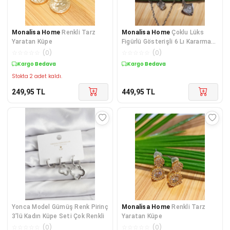
Monalisa Home
Renkli Tarz
Monalisa Home
Çoklu Lüks
Yaratan Küpe
Figürlü Gösterişli 6 Lı Kararmaz
Küpe
☆
☆
☆
☆
☆
(
0
)
☆
☆
☆
☆
☆
(
0
)
Kargo Bedava
Kargo Bedava
Stokta 2 adet kaldı.
249,95
TL
449,95
TL
Yonca Model Gümüş Renk Pirinç
Monalisa Home
Renkli Tarz
3'lü Kadın Küpe Seti Çok Renkli
Yaratan Küpe
☆
☆
☆
☆
☆
(
0
)
☆
☆
☆
☆
☆
(
0
)