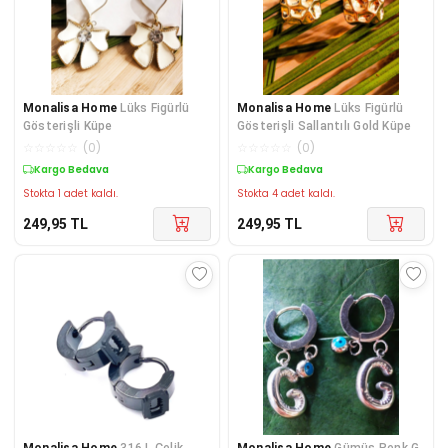
Monalisa Home
Lüks Figürlü
Monalisa Home
Lüks Figürlü
Gösterişli Küpe
Gösterişli Sallantılı Gold Küpe
☆
☆
☆
☆
☆
(
0
)
☆
☆
☆
☆
☆
(
0
)
Kargo Bedava
Kargo Bedava
Stokta 1 adet kaldı.
Stokta 4 adet kaldı.
249,95
TL
249,95
TL
Monalisa Home
316 L Çelik
Monalisa Home
Gümüş Renk G