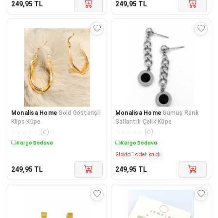
249,95
TL
249,95
TL
Monalisa Home
Gold Gösterişli
Monalisa Home
Gümüş Renk
Klips Küpe
Sallantılı Çelik Küpe
☆
☆
☆
☆
☆
(
0
)
☆
☆
☆
☆
☆
(
0
)
Kargo Bedava
Kargo Bedava
Stokta 1 adet kaldı.
249,95
TL
249,95
TL