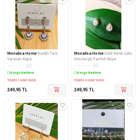
Monalisa Home
Renkli Tarz
Monalisa Home
Gold Renk Lüks
Yaratan Küpe
Gösterişli Parıltılı Küpe
☆
☆
☆
☆
☆
(
0
)
☆
☆
☆
☆
☆
(
0
)
Kargo Bedava
Kargo Bedava
Stokta 1 adet kaldı.
Stokta 4 adet kaldı.
249,95
TL
249,95
TL