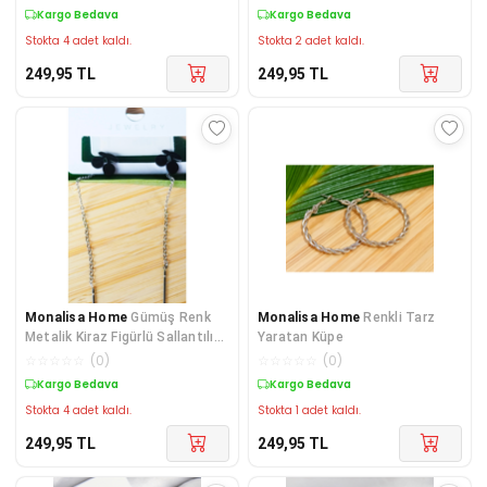
Kargo Bedava
Kargo Bedava
Stokta 4 adet kaldı.
Stokta 2 adet kaldı.
249,95
TL
249,95
TL
Monalisa Home
Gümüş Renk
Monalisa Home
Renkli Tarz
Metalik Kiraz Figürlü Sallantılı
Yaratan Küpe
Küpe
☆
☆
☆
☆
☆
(
0
)
☆
☆
☆
☆
☆
(
0
)
Kargo Bedava
Kargo Bedava
Stokta 4 adet kaldı.
Stokta 1 adet kaldı.
249,95
TL
249,95
TL