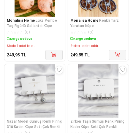
Monalisa Home
Lüks Pembe
Monalisa Home
Renkli Tarz
Taş Figürlü Sallantılı Küpe
Yaratan Küpe
☆
☆
☆
☆
☆
(
0
)
☆
☆
☆
☆
☆
(
0
)
Kargo Bedava
Kargo Bedava
Stokta 1 adet kaldı.
Stokta 1 adet kaldı.
249,95
TL
249,95
TL
Nazar Model Gümüş Renk Pirinç
Zirkon Taşlı Gümüş Renk Pirinç
3'lü Kadın Küpe Seti Çok Renkli
Kadın Küpe Seti Çok Renkli