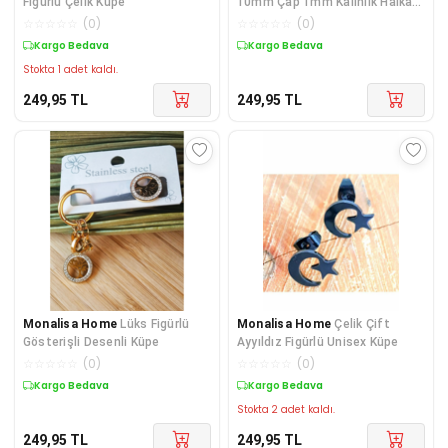
Figürlü Çelik Küpe
10mm Çap 1mm Kalınlık Halka
Unisex Çelik Küpe
☆
☆
☆
☆
☆
(
0
)
☆
☆
☆
☆
☆
(
0
)
Kargo Bedava
Kargo Bedava
Stokta 1 adet kaldı.
249,95
TL
249,95
TL
Monalisa Home
Lüks Figürlü
Monalisa Home
Çelik Çift
Gösterişli Desenli Küpe
Ayyıldız Figürlü Unisex Küpe
☆
☆
☆
☆
☆
(
0
)
☆
☆
☆
☆
☆
(
0
)
Kargo Bedava
Kargo Bedava
Stokta 2 adet kaldı.
249,95
TL
249,95
TL