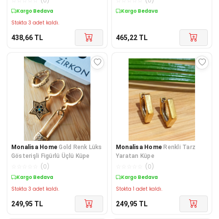
☆
☆
☆
☆
☆
(
0
)
☆
☆
☆
☆
☆
(
0
)
Kargo Bedava
Kargo Bedava
Stokta 3 adet kaldı.
438,66
TL
465,22
TL
Monalisa Home
Gold Renk Lüks
Monalisa Home
Renkli Tarz
Gösterişli Figürlü Üçlü Küpe
Yaratan Küpe
☆
☆
☆
☆
☆
(
0
)
☆
☆
☆
☆
☆
(
0
)
Kargo Bedava
Kargo Bedava
Stokta 3 adet kaldı.
Stokta 1 adet kaldı.
249,95
TL
249,95
TL