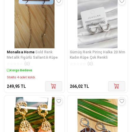
Monalisa Home
Gold Renk
Gümüş Renk Pirinç Halka 20 Mm
Metalik Figürlü Sallantılı Küpe
Kadın Küpe Çok Renkli
☆
☆
☆
☆
☆
(
0
)
☆
☆
☆
☆
☆
(
0
)
Kargo Bedava
Stokta 4 adet kaldı.
249,95
TL
266,02
TL