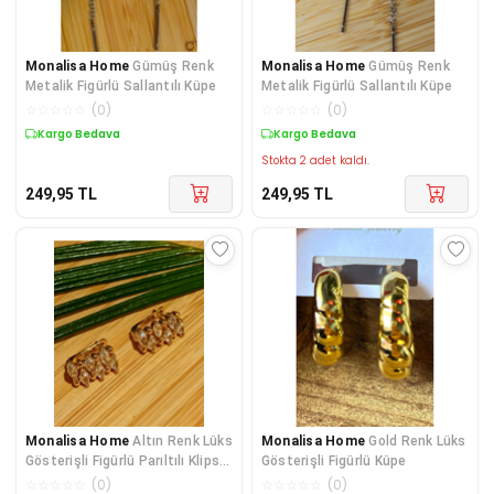
Monalisa Home
Gümüş Renk
Monalisa Home
Gümüş Renk
Metalik Figürlü Sallantılı Küpe
Metalik Figürlü Sallantılı Küpe
☆
☆
☆
☆
☆
(
0
)
☆
☆
☆
☆
☆
(
0
)
Kargo Bedava
Kargo Bedava
Stokta 2 adet kaldı.
249,95
TL
249,95
TL
Monalisa Home
Altın Renk Lüks
Monalisa Home
Gold Renk Lüks
Gösterişli Figürlü Parıltılı Klips
Gösterişli Figürlü Küpe
Küpe
☆
☆
☆
☆
☆
(
0
)
☆
☆
☆
☆
☆
(
0
)