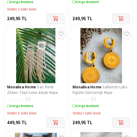
Kargo Bedava
Kargo Bedava
Stokta 3 adet kaldı.
249,95
TL
249,95
TL
Monalisa Home
Sarı Renk
Monalisa Home
Sallantılı Lüks
Zirkon Taşlı Lüks Abiye Küpe
Figürlü Gösterişli Küpe
☆
☆
☆
☆
☆
(
0
)
☆
☆
☆
☆
☆
(
0
)
Kargo Bedava
Kargo Bedava
Stokta 5 adet kaldı.
Stokta 1 adet kaldı.
449,95
TL
249,95
TL