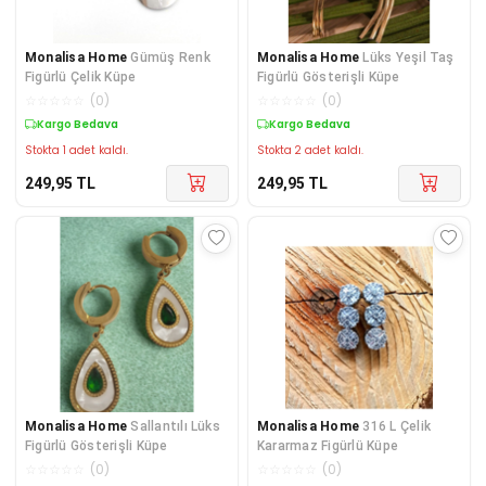
Monalisa Home
Gümüş Renk
Monalisa Home
Lüks Yeşil Taş
Figürlü Çelik Küpe
Figürlü Gösterişli Küpe
☆
☆
☆
☆
☆
(
0
)
☆
☆
☆
☆
☆
(
0
)
Kargo Bedava
Kargo Bedava
Stokta 1 adet kaldı.
Stokta 2 adet kaldı.
249,95
TL
249,95
TL
Monalisa Home
Sallantılı Lüks
Monalisa Home
316 L Çelik
Figürlü Gösterişli Küpe
Kararmaz Figürlü Küpe
☆
☆
☆
☆
☆
(
0
)
☆
☆
☆
☆
☆
(
0
)