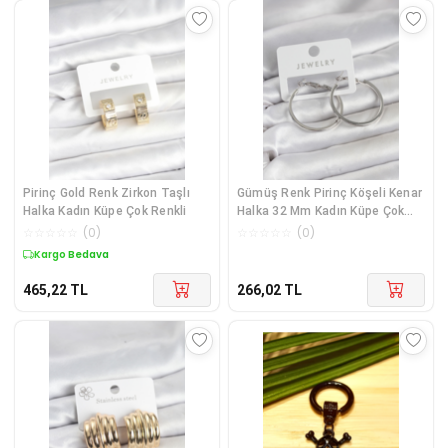
Pirinç Gold Renk Zirkon Taşlı
Gümüş Renk Pirinç Köşeli Kenar
Halka Kadın Küpe Çok Renkli
Halka 32 Mm Kadın Küpe Çok
Renkli
☆
☆
☆
☆
☆
(
0
)
☆
☆
☆
☆
☆
(
0
)
Kargo Bedava
465,22
TL
266,02
TL