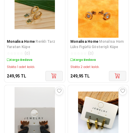
Monalisa Home
Renkli Tarz
Monalisa Home
Monalisa Hom
Yaratan Küpe
Lüks Figürlü Gösterişli Küpe
☆
☆
☆
☆
☆
(
0
)
☆
☆
☆
☆
☆
(
0
)
Kargo Bedava
Kargo Bedava
Stokta 1 adet kaldı.
Stokta 2 adet kaldı.
249,95
TL
249,95
TL