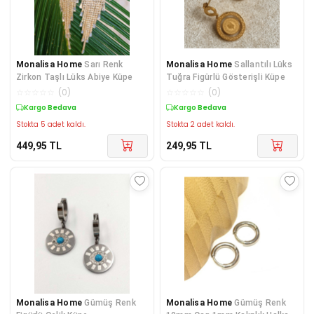
Monalisa Home
Sarı Renk
Monalisa Home
Sallantılı Lüks
Zirkon Taşlı Lüks Abiye Küpe
Tuğra Figürlü Gösterişli Küpe
☆
☆
☆
☆
☆
(
0
)
☆
☆
☆
☆
☆
(
0
)
Kargo Bedava
Kargo Bedava
Stokta 5 adet kaldı.
Stokta 2 adet kaldı.
449,95
TL
249,95
TL
Monalisa Home
Gümüş Renk
Monalisa Home
Gümüş Renk