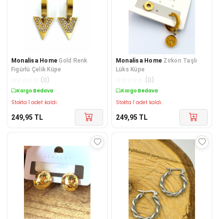
Monalisa Home
Gold Renk
Monalisa Home
Zirkon Taşlı
Figürlü Çelik Küpe
Lüks Küpe
☆
☆
☆
☆
☆
(
0
)
☆
☆
☆
☆
☆
(
0
)
Kargo Bedava
Kargo Bedava
Stokta 1 adet kaldı.
Stokta 1 adet kaldı.
249,95
TL
249,95
TL