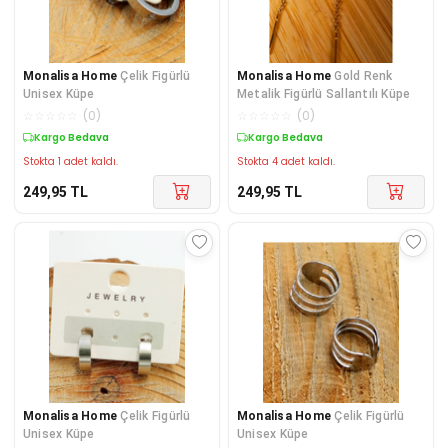
Monalisa Home
Çelik Figürlü
Monalisa Home
Gold Renk
Unisex Küpe
Metalik Figürlü Sallantılı Küpe
☆
☆
☆
☆
☆
(
0
)
☆
☆
☆
☆
☆
(
0
)
Kargo Bedava
Kargo Bedava
Stokta 1 adet kaldı.
Stokta 4 adet kaldı.
249,95
TL
249,95
TL
Monalisa Home
Çelik Figürlü
Monalisa Home
Çelik Figürlü
Unisex Küpe
Unisex Küpe