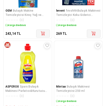
OEM
Bulaşık Makine
levent
fınıshhhBulaşık Makinesi
Temizleyicisi Kireç Yağ ve
Temizleyici Koku Giderici
Kokulara Karşı Güçlü Formül 250
Hijyenik Bakım Sıvısı 250 ml
☆
☆
☆
☆
☆
(
0
)
☆
☆
☆
☆
☆
(
0
)
ML
Kargo Bedava
Kargo Bedava
243,14
TL
269
TL
ASPEROX
Sparx Bulaşık
Mintax
Bulaşık Makinesi
Makinesi Parlatıcı&Kurutucu
Temizleyicisi 250 ml
400 Ml
☆
☆
☆
☆
☆
(
0
)
☆
☆
☆
☆
☆
(
0
)
Kargo Bedava