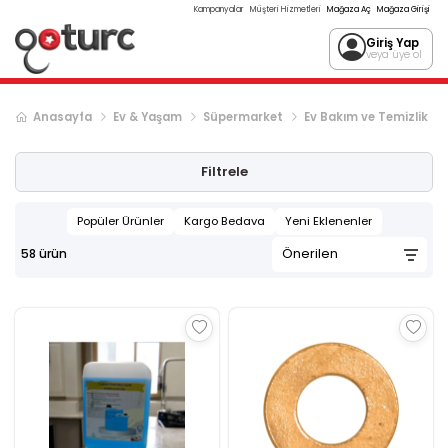
Kampanyalar
Müşteri Hizmetleri
Mağaza Aç
Mağaza Girişi
Giriş Yap
veya üye ol
Anasayfa
Ev & Yaşam
Süpermarket
Ev Bakım ve Temizlik
Filtrele
Popüler Ürünler
Kargo Bedava
Yeni Eklenenler
58
ürün