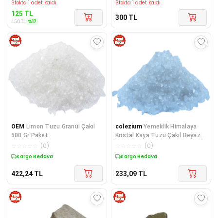
Stokta 1 adet kaldı.
Stokta 1 adet kaldı.
125
TL
300
TL
%
17
150
TL
OEM
Limon Tuzu Granül Çakıl
colezium
Yemeklik Himalaya
500 Gr Paket
Kristal Kaya Tuzu Çakıl Beyaz
250 Gr
☆
☆
☆
☆
☆
(
0
)
☆
☆
☆
☆
☆
(
0
)
Kargo Bedava
Kargo Bedava
422,24
TL
233,09
TL