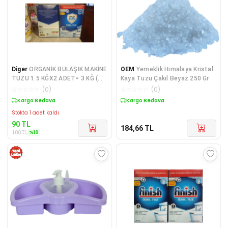
Diger
ORGANİK BULAŞIK MAKİNE
OEM
Yemeklik Himalaya Kristal
TUZU 1.5 KĞX2 ADET= 3 KĞ (
Kaya Tuzu Çakıl Beyaz 250 Gr
KİREÇ KALINTILA
☆
☆
☆
☆
☆
(
0
)
☆
☆
☆
☆
☆
(
0
)
Kargo Bedava
Kargo Bedava
Stokta 1 adet kaldı.
90
TL
184,66
TL
%
10
100
TL