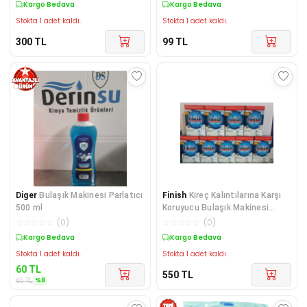
Kargo Bedava
Kargo Bedava
Stokta 1 adet kaldı.
Stokta 1 adet kaldı.
300
TL
99
TL
Diger
Bulaşık Makinesi Parlatıcı
Finish
Kireç Kalıntılarına Karşı
500 ml
Koruyucu Bulaşık Makinesi
Tuzu 13500 g
☆
☆
☆
☆
☆
(
0
)
☆
☆
☆
☆
☆
(
0
)
Kargo Bedava
Kargo Bedava
Stokta 1 adet kaldı.
Stokta 1 adet kaldı.
60
TL
550
TL
%
8
65
TL