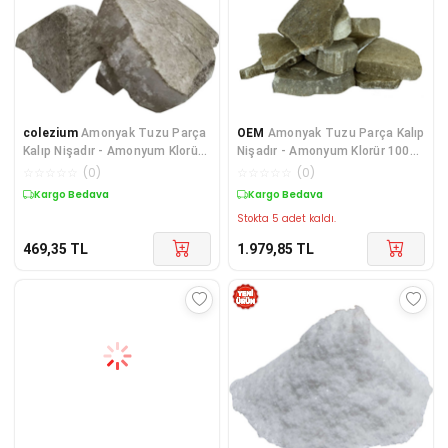
colezium
Amonyak Tuzu Parça
OEM
Amonyak Tuzu Parça Kalıp
Kalıp Nişadır - Amonyum Klorür
Nişadır - Amonyum Klorür 1000
100 Gr Paket
Gr Paket
☆
☆
☆
☆
☆
(
0
)
☆
☆
☆
☆
☆
(
0
)
Kargo Bedava
Kargo Bedava
Stokta 5 adet kaldı.
469,35
TL
1.979,85
TL