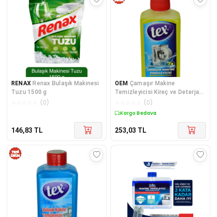
RENAX
Renax Bulaşık Makinesi
OEM
Çamaşır Makine
Tuzu 1500 g
Temizleyicisi Kireç ve Deterjan
Kalıntılarını Söker 250 ML
☆
☆
☆
☆
☆
(
0
)
☆
☆
☆
☆
☆
(
0
)
Kargo Bedava
146,83
TL
253,03
TL