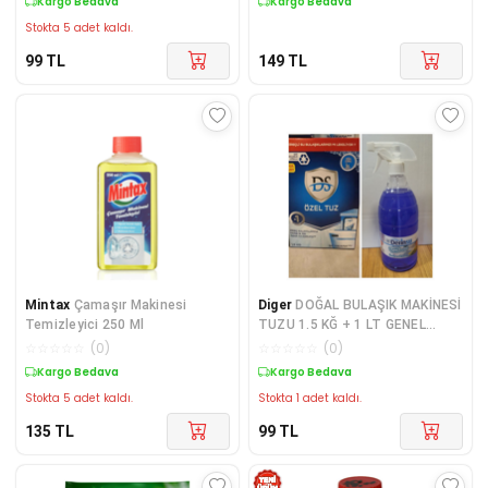
Kargo Bedava
Kargo Bedava
Stokta 5 adet kaldı.
99
TL
149
TL
Mintax
Çamaşır Makinesi
Diger
DOĞAL BULAŞIK MAKİNESİ
Temizleyici 250 Ml
TUZU 1.5 KĞ + 1 LT GENEL
YÜZEY TEMİZLEYİCİ
☆
☆
☆
☆
☆
(
0
)
☆
☆
☆
☆
☆
(
0
)
Kargo Bedava
Kargo Bedava
Stokta 5 adet kaldı.
Stokta 1 adet kaldı.
135
TL
99
TL