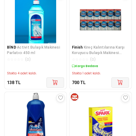
BİND
Activit Bulaşık Makinesi
Finish
Kireç Kalıntılarına Karşı
Parlatıcı 450 ml
Koruyucu Bulaşık Makinesi
Tuzu 18000 G
☆
☆
☆
☆
☆
(
0
)
☆
☆
☆
☆
☆
(
0
)
Kargo Bedava
Stokta 4 adet kaldı.
Stokta 1 adet kaldı.
138
TL
700
TL