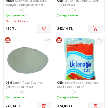
Finish
Kireç Kalıntılarına Karşı
OEM
Limon Tuzu Granül Çakıl
Koruyucu Bulaşık Makinesi
100 Gr Paket
Tuzu 10500 G
☆
☆
☆
☆
☆
(
0
)
☆
☆
☆
☆
☆
(
0
)
Kargo Bedava
Kargo Bedava
Stokta 1 adet kaldı.
450
TL
243,14
TL
OEM
Limon Tuzu Toz İnce
OEM
Yemeklik ve İri Salamura
Çekim 100 Gr Paket
Çakıl Tuzu 1500 Gr
☆
☆
☆
☆
☆
(
0
)
☆
☆
☆
☆
☆
(
0
)
Kargo Bedava
Kargo Bedava
243,14
TL
174,85
TL