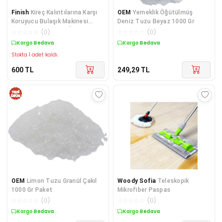
Finish
Kireç Kalıntılarına Karşı
OEM
Yemeklik Öğütülmüş
Koruyucu Bulaşık Makinesi
Deniz Tuzu Beyaz 1000 Gr
Tuzu 15000 G (1.5KĞX10ADET)
☆
☆
☆
☆
☆
(
0
)
☆
☆
☆
☆
☆
(
0
)
Kargo Bedava
Kargo Bedava
Stokta 1 adet kaldı.
600
TL
249,29
TL
OEM
Limon Tuzu Granül Çakıl
Woody Sofia
Teleskopik
1000 Gr Paket
Mikrofiber Paspas
☆
☆
☆
☆
☆
(
0
)
☆
☆
☆
☆
☆
(
0
)
Kargo Bedava
Kargo Bedava