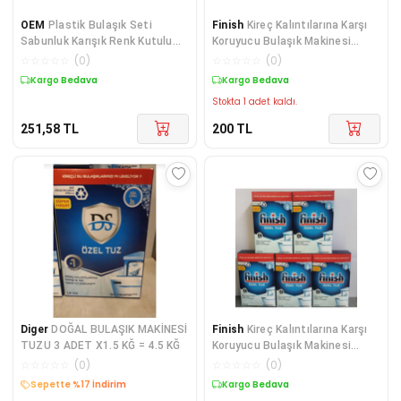
OEM
Plastik Bulaşık Seti
Finish
Kireç Kalıntılarına Karşı
Sabunluk Karışık Renk Kutulu
Koruyucu Bulaşık Makinesi
ZP-218
Tuzu 3000 G (
☆
☆
☆
☆
☆
(
0
)
☆
☆
☆
☆
☆
(
0
)
Kargo Bedava
Kargo Bedava
Stokta 1 adet kaldı.
251,58
TL
200
TL
Diger
DOĞAL BULAŞIK MAKİNESİ
Finish
Kireç Kalıntılarına Karşı
TUZU 3 ADET X1.5 KĞ = 4.5 KĞ
Koruyucu Bulaşık Makinesi
Tuzu 7500 G (
☆
☆
☆
☆
☆
(
0
)
☆
☆
☆
☆
☆
(
0
)
Sepette %17 İndirim
Kargo Bedava