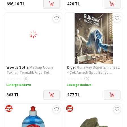
696,16
TL
426
TL
Woody Sofia
Matkap Ucuna
Diger
Runaway Süper Emici Bez
Takılan Temizlik Fırça Seti
- Çok Amaçlı Spor, Banyo,
Makyaj ve Temiz
☆
☆
☆
☆
☆
(
0
)
☆
☆
☆
☆
☆
(
0
)
Kargo Bedava
Kargo Bedava
363
TL
277
TL