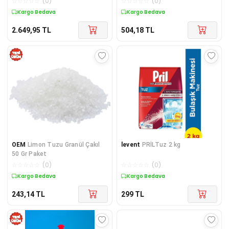
☆
☆
☆
☆
☆
(
0
)
☆
☆
☆
☆
☆
(
0
)
Lekesiz Hızlı Kurutma
Kargo Bedava
Kargo Bedava
Profesyonel Kullanım
2.649,95
TL
504,18
TL
OEM
Limon Tuzu Granül Çakıl
levent
PRİLTuz 2 kg
50 Gr Paket
☆
☆
☆
☆
☆
(
0
)
☆
☆
☆
☆
☆
(
0
)
Kargo Bedava
Kargo Bedava
243,14
TL
299
TL