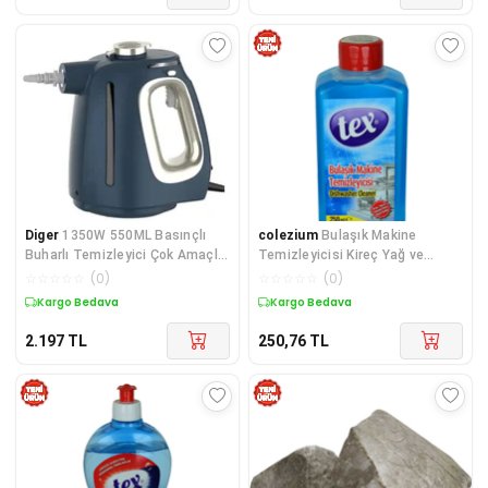
Diger
1350W 550ML Basınçlı
colezium
Bulaşık Makine
Buharlı Temizleyici Çok Amaçlı
Temizleyicisi Kireç Yağ ve
Temizleme AST
Kokulara Karşı Güçlü Formül 250
☆
☆
☆
☆
☆
(
0
)
☆
☆
☆
☆
☆
(
0
)
ML
Kargo Bedava
Kargo Bedava
2.197
TL
250,76
TL