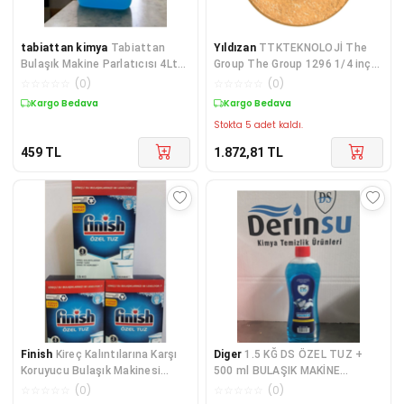
tabiattan kimya
Tabiattan
Yıldızan
TTKTEKNOLOJİ The
Bulaşık Makine Parlatıcısı 4Lt
Group The Group 1296 1/4 inç
150+ Yıkama
Düz Pul - Pirinç 36
☆
☆
☆
☆
☆
(
0
)
☆
☆
☆
☆
☆
(
0
)
Kargo Bedava
Kargo Bedava
Stokta 5 adet kaldı.
459
TL
1.872,81
TL
Finish
Kireç Kalıntılarına Karşı
Diger
1.5 KĞ DS ÖZEL TUZ +
Koruyucu Bulaşık Makinesi
500 ml BULAŞIK MAKİNE
Tuzu 4500 G (
PARLATİCİ 2 Sİ 1 ARADA
☆
☆
☆
☆
☆
(
0
)
☆
☆
☆
☆
☆
(
0
)