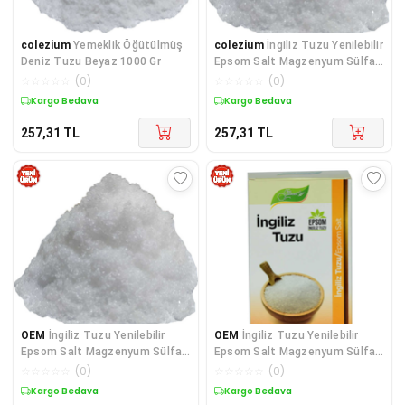
colezium
Yemeklik Öğütülmüş
colezium
İngiliz Tuzu Yenilebilir
Deniz Tuzu Beyaz 1000 Gr
Epsom Salt Magzenyum Sülfat
500 Gr
☆
☆
☆
☆
☆
(
0
)
☆
☆
☆
☆
☆
(
0
)
Kargo Bedava
Kargo Bedava
257,31
TL
257,31
TL
OEM
İngiliz Tuzu Yenilebilir
OEM
İngiliz Tuzu Yenilebilir
Epsom Salt Magzenyum Sülfat
Epsom Salt Magzenyum Sülfat
500 Gr
200 Gr
☆
☆
☆
☆
☆
(
0
)
☆
☆
☆
☆
☆
(
0
)
Kargo Bedava
Kargo Bedava