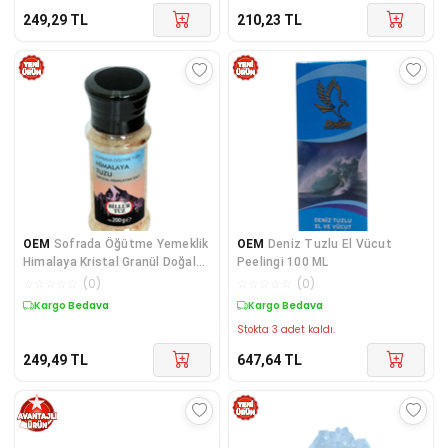
249,29
TL
210,23
TL
OEM
Sofrada Öğütme Yemeklik
OEM
Deniz Tuzlu El Vücut
Himalaya Kristal Granül Doğal
Peelingi 100 ML
Kaya Tuzu 200 Gr Değirmenli
☆
☆
☆
☆
☆
(
0
)
☆
☆
☆
☆
☆
(
0
)
Kargo Bedava
Kargo Bedava
Stokta 3 adet kaldı.
249,49
TL
647,64
TL