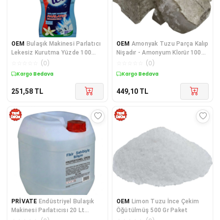
OEM
Bulaşık Makinesi Parlatıcı
OEM
Amonyak Tuzu Parça Kalıp
Lekesiz Kurutma Yüzde 100
Nişadır - Amonyum Klorür 100
Mükemmel Parlaklık 500 ML
Gr Paket
☆
☆
☆
☆
☆
(
0
)
☆
☆
☆
☆
☆
(
0
)
Kargo Bedava
Kargo Bedava
251,58
TL
449,10
TL
PRİVATE
Endüstriyel Bulaşık
OEM
Limon Tuzu İnce Çekim
Makinesi Parlatıcısı 20 Lt
Öğütülmüş 500 Gr Paket
Sanayi Tipi Durulama Sıvısı