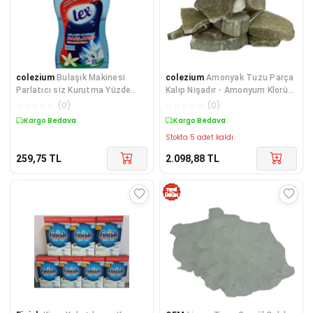
colezium
Bulaşık Makinesi
colezium
Amonyak Tuzu Parça
Parlatıcı siz Kurutma Yüzde
Kalıp Nişadır - Amonyum Klorür
100 Mükemmel Parlaklık 500 ML
1000 Gr Paket
☆
☆
☆
☆
☆
(
0
)
☆
☆
☆
☆
☆
(
0
)
Kargo Bedava
Kargo Bedava
Stokta 5 adet kaldı.
259,75
TL
2.098,88
TL