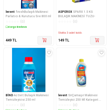
levent
fınıshBulaşık Makinesi
ASPEROX
SPARX 1.5 KG
Parlatıcı & Kurutucu Sıvı 800 ml
BULAŞIK MAKİNESİ TUZU-
☆
☆
☆
☆
☆
(
0
)
☆
☆
☆
☆
☆
(
0
)
Kargo Bedava
Stokta 3 adet kaldı.
449
TL
149
TL
BİND
Activit Bulaşık Makinesi
levent
SirÇamaşır Makinesi
Temizleyicisi 250 ml
Temizleyici 250 Ml Kategori:
Çamaşır Deterjanı
☆
☆
☆
☆
☆
(
0
)
☆
☆
☆
☆
☆
(
0
)