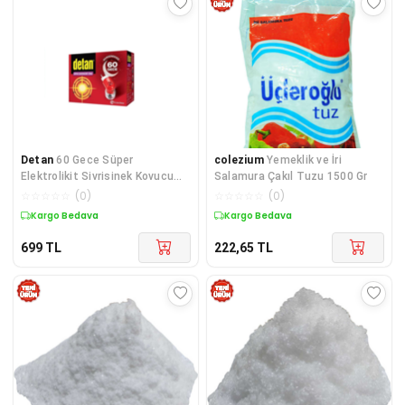
Detan
60 Gece Süper
colezium
Yemeklik ve İri
Elektrolikit Sivrisinek Kovucu
Salamura Çakıl Tuzu 1500 Gr
Cihaz + Yedek
☆
☆
☆
☆
☆
(
0
)
☆
☆
☆
☆
☆
(
0
)
Kargo Bedava
Kargo Bedava
699
TL
222,65
TL