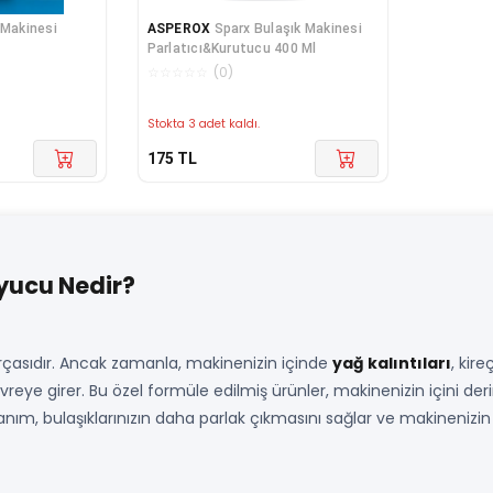
 Makinesi
ASPEROX
Sparx Bulaşık Makinesi
Parlatıcı&Kurutucu 400 Ml
☆
☆
☆
☆
☆
(
0
)
Stokta 3 adet kaldı.
175
TL
uyucu Nedir?
arçasıdır. Ancak zamanla, makinenizin içinde
yağ kalıntıları
, kire
reye girer. Bu özel formüle edilmiş ürünler, makinenizin içini deri
ım, bulaşıklarınızın daha parlak çıkmasını sağlar ve makinenizin p