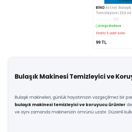
BİND
Activit Bulaşık
Temizleyicisi 250 ml
☆
☆
☆
☆
☆
(
0
)
Kargo Bedava
Stokta 5 adet kaldı.
99
TL
Bulaşık Makinesi Temizleyici ve Kor
Bulaşık makineleri, günlük hayatımızın vazgeçilmez bir p
bulaşık makinesi temizleyici ve koruyucu ürünler
dev
ve aynı zamanda makinenizin ömrünü uzatır. Düzenli kullan