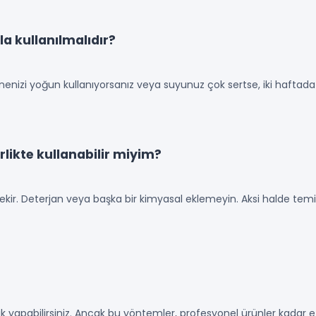
la kullanılmalıdır?
enizi yoğun kullanıyorsanız veya suyunuz çok sertse, iki haftada bi
rlikte kullanabilir miyim?
kir. Deterjan veya başka bir kimyasal eklemeyin. Aksi halde temizli
 yapabilirsiniz. Ancak bu yöntemler, profesyonel ürünler kadar etk