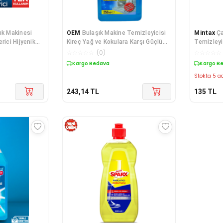
ık Makinesi
OEM
Bulaşık Makine Temizleyicisi
Mintax
Ç
rici Hijyenik
Kireç Yağ ve Kokulara Karşı Güçlü
Temizleyi
Formül 250 ML
☆
☆
☆
☆
☆
(
0
)
☆
☆
☆
☆
☆
Kargo Bedava
Kargo B
Stokta 5 ad
243,14
TL
135
TL