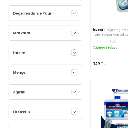
Değerlendirme Puanı
levent
SirÇamaşır Ma
Markalar
Temizleyici 250 Ml K
Çamaşır Deterjanı
☆
☆
☆
☆
☆
(
0
)
Kargo Bedava
Hacim
149
TL
Menşei
Ağırlık
Ek Özellik