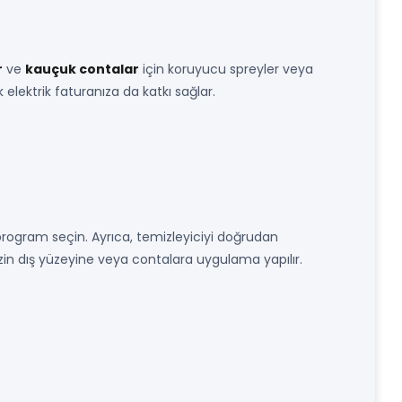
r
ve
kauçuk contalar
için koruyucu spreyler veya
k elektrik faturanıza da katkı sağlar.
program seçin. Ayrıca, temizleyiciyi doğrudan
izin dış yüzeyine veya contalara uygulama yapılır.