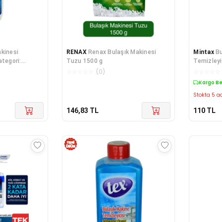
kinesi
RENAX
Renax Bulaşık Makinesi
Mintax
Bu
ategori:
Tuzu 1500 g
Temizleyi
☆
☆
☆
☆
☆
(
0
)
☆
☆
☆
☆
☆
Kargo B
Stokta 5 ad
146,83
TL
110
TL