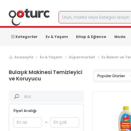
Kategoriler
Ev & Yaşam
Kitap & Eğlence
Moda
Anasayfa
Ev & Yaşam
Süpermarket
Ev Bakım ve Tem
Bulaşık Makinesi Temizleyici
Popüler Ürünler
ve Koruyucu
Fiyat Aralığı
-