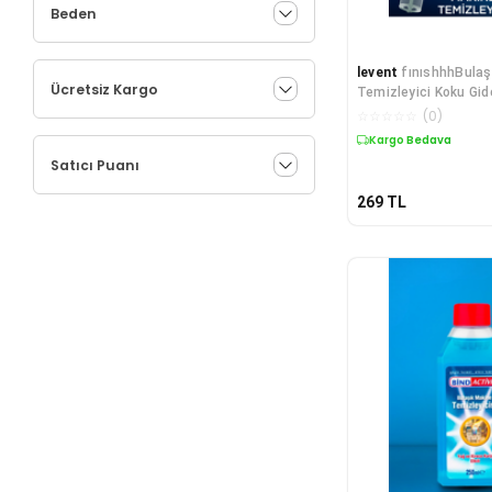
Beden
levent
fınıshhhBulaş
Ücretsiz Kargo
Temizleyici Koku Gide
Bakım Sıvısı 250 ml
☆
☆
☆
☆
☆
(
0
)
Kargo Bedava
Satıcı Puanı
269
TL