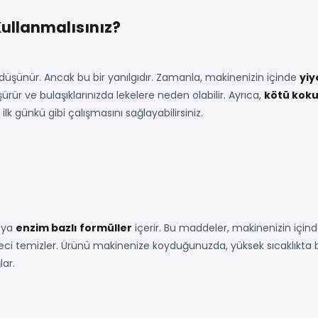
Kullanmalısınız?
i düşünür. Ancak bu bir yanılgıdır. Zamanla, makinenizin içinde
yiy
düşürür ve bulaşıklarınızda lekelere neden olabilir. Ayrıca,
kötü kok
ilk günkü gibi çalışmasını sağlayabilirsiniz.
eya
enzim bazlı formüller
içerir. Bu maddeler, makinenizin içindek
kireci temizler. Ürünü makinenize koyduğunuzda, yüksek sıcaklıkta 
lar.