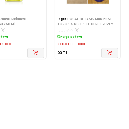
amaşır Makinesi
Diger
DOĞAL BULAŞIK MAKİNESİ
ci 250 Ml
TUZU 1.5 KĞ + 1 LT GENEL YÜZEY
TEMİZLEYİCİ
(
0
)
☆
☆
☆
☆
☆
(
0
)
edava
Kargo Bedava
et kaldı.
Stokta 1 adet kaldı.
99
TL