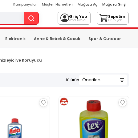
Kampanyalar
Müşteri Hizmetleri
Mağaza Aç
Mağaza Girişi
Giriş Yap
Sepetim
veya üye ol
ürün yok
Elektronik
Anne & Bebek & Çocuk
Spor & Outdoor
mizleyici ve Koruyucu
10
ürün