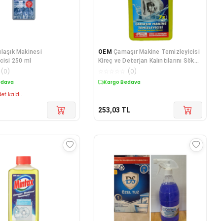
laşık Makinesi
OEM
Çamaşır Makine Temizleyicisi
cisi 250 ml
Kireç ve Deterjan Kalıntılarını Söker
250 ML
(
0
)
☆
☆
☆
☆
☆
(
0
)
edava
Kargo Bedava
et kaldı.
253,03
TL