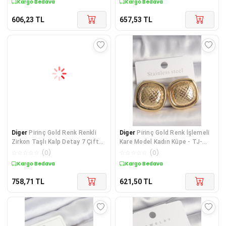
Kargo Bedava
Kargo Bedava
606,23
TL
657,53
TL
Diger
Pirinç Gold Renk Renkli
Diger
Pirinç Gold Renk İşlemeli
Zirkon Taşlı Kalp Detay 7 Çift
Kare Model Kadın Küpe - TJ-
Kadın Küpe
BKP10149
☆
☆
☆
☆
☆
(
0
)
☆
☆
☆
☆
☆
(
0
)
Kargo Bedava
Kargo Bedava
758,71
TL
621,50
TL