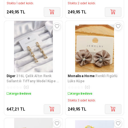
Stokta 1 adet kaldı.
Stokta 2 adet kaldı.
249,95
TL
249,95
TL
Diger
316L Çelik Altın Renk
Monalisa Home
Renkli Figürlü
Sallantılı Tiffany Model Küpe -
Lüks Küpe
TJ-BKP9498
☆
☆
☆
☆
☆
(
0
)
☆
☆
☆
☆
☆
(
0
)
Kargo Bedava
Kargo Bedava
Stokta 3 adet kaldı.
647,21
TL
249,95
TL