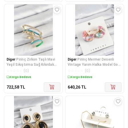
Diger
Pirinç Zirkon Taşlı Mavi
Diger
Pirinç Mermer Desenli
Yeşil Sıkıştırma Sağ Kıkırdak
Vintage Yarım Halka Model Gold
Gold Renk
Renk Kadın K
☆
☆
☆
☆
☆
(
0
)
☆
☆
☆
☆
☆
(
0
)
Kargo Bedava
Kargo Bedava
722,58
TL
640,26
TL