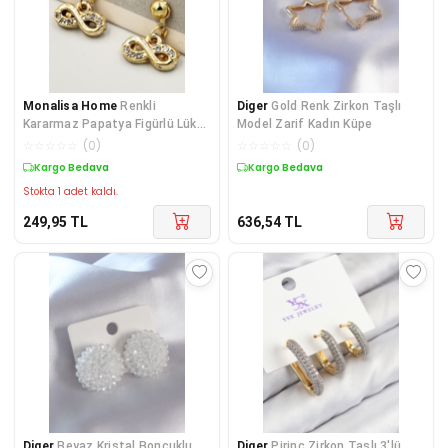
Monalisa Home
Renkli
Diger
Gold Renk Zirkon Taşlı
Kararmaz Papatya Figürlü Lüks
Model Zarif Kadın Küpe
Küpe
☆
☆
☆
☆
☆
(
0
)
☆
☆
☆
☆
☆
(
0
)
Kargo Bedava
Kargo Bedava
Stokta 1 adet kaldı.
249,95
TL
636,54
TL
Diger
Beyaz Kristal Boncuklu
Diger
Pirinç Zirkon Taşlı 3'lü