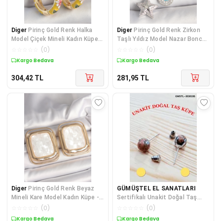
Diger
Pirinç Gold Renk Halka
Diger
Pirinç Gold Renk Zirkon
Model Çiçek Mineli Kadın Küpe -
Taşlı Yıldız Model Nazar Boncuk
TJ-BKP1047
Detay 3'L
☆
☆
☆
☆
☆
(
0
)
☆
☆
☆
☆
☆
(
0
)
Kargo Bedava
Kargo Bedava
304,42
TL
281,95
TL
Diger
Pirinç Gold Renk Beyaz
GÜMÜŞTEL EL SANATLARI
Mineli Kare Model Kadın Küpe -
Sertifikalı Unakit Doğal Taş
TJ-BKP10428
Top Küpe Orijinal Doğal Taş
☆
☆
☆
☆
☆
(
0
)
☆
☆
☆
☆
☆
(
0
)
Sürpriz
Kargo Bedava
Kargo Bedava