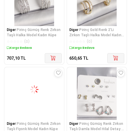
Diger
Pirinç Gümüş Renk Zirkon
Diger
Pirinç Gold Renk 2'Li
Taşlı Halka Model Kadın Küpe
Zirkon Taşlı Halka Model Kadın
Küpe
☆
☆
☆
☆
☆
(
0
)
☆
☆
☆
☆
☆
(
0
)
Kargo Bedava
Kargo Bedava
707,10
TL
650,65
TL
Diger
Pirinç Gümüş Renk Zirkon
Diger
Pirinç Gümüş Renk Zirkon
Taşlı Fiyonk Model Kadın Küpe
Taşlı Damla Model Hilal Detay 7