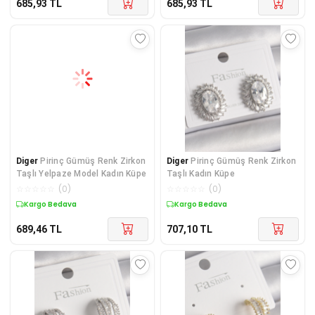
685,93
TL
685,93
TL
Diger
Pirinç Gümüş Renk Zirkon
Diger
Pirinç Gümüş Renk Zirkon
Taşlı Yelpaze Model Kadın Küpe
Taşlı Kadın Küpe
☆
☆
☆
☆
☆
(
0
)
☆
☆
☆
☆
☆
(
0
)
Kargo Bedava
Kargo Bedava
689,46
TL
707,10
TL