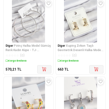
Diger
Pirinç Halka Model Gümüş
Diger
Xuping Zirkon Taşlı
Renk Kadın Küpe - TJ-
Geometrik Desenli Halka Model
BKP11036
Gold Renk Kadın
☆
☆
☆
☆
☆
(
0
)
☆
☆
☆
☆
☆
(
0
)
Kargo Bedava
Kargo Bedava
570,21
TL
663
TL