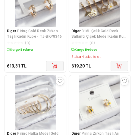
Diger
Pirinç Gold Renk Zirkon
Diger
316L Çelik Gold Renk
Taşlı Kadın Küpe - TJ-BKP8346
Sallantı Çiçek Model Kadın Küpe
Seti - TJ-BK
☆
☆
☆
☆
☆
(
0
)
☆
☆
☆
☆
☆
(
0
)
Kargo Bedava
Kargo Bedava
Stokta 4 adet kaldı.
613,31
TL
619,20
TL
Diger
Pirinç Halka Model Gold
Diger
Pirinç Zirkon Taşlı Arı