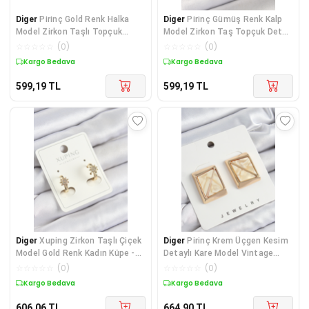
Diger
Pirinç Gold Renk Halka
Diger
Pirinç Gümüş Renk Kalp
Model Zirkon Taşlı Topçuk
Model Zirkon Taş Topçuk Detay
Detay Kadın Küpe
Kadın Küpe S
☆
☆
☆
☆
☆
(
0
)
☆
☆
☆
☆
☆
(
0
)
Kargo Bedava
Kargo Bedava
599,19
TL
599,19
TL
Diger
Xuping Zirkon Taşlı Çiçek
Diger
Pirinç Krem Üçgen Kesim
Model Gold Renk Kadın Küpe -
Detaylı Kare Model Vintage
TJ-BKP1084
Gold Renk Kadı
☆
☆
☆
☆
☆
(
0
)
☆
☆
☆
☆
☆
(
0
)
Kargo Bedava
Kargo Bedava
606,06
TL
664,90
TL