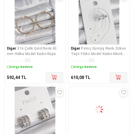
Diger
316 Çelik Gold Renk 43
Diger
Pirinç Gümüş Renk Zirkon
mm Halka Model Kadın Küpe
Taşlı Yıldız Model Kadın Kıkırdak
Küpe
☆
☆
☆
☆
☆
(
0
)
☆
☆
☆
☆
☆
(
0
)
Kargo Bedava
Kargo Bedava
592,44
TL
610,08
TL