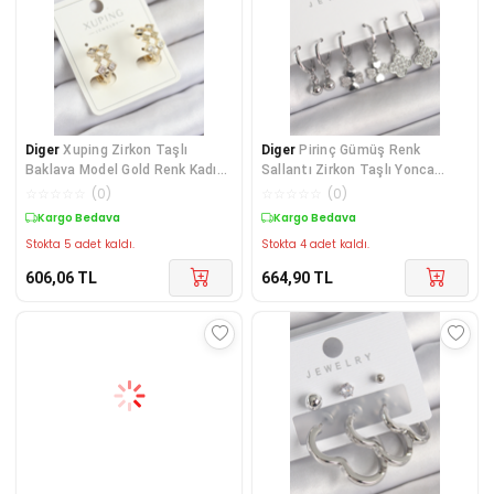
Diger
Xuping Zirkon Taşlı
Diger
Pirinç Gümüş Renk
Baklava Model Gold Renk Kadın
Sallantı Zirkon Taşlı Yonca
Küpe - TJ-BKP10
Model Topçuk Detay
☆
☆
☆
☆
☆
(
0
)
☆
☆
☆
☆
☆
(
0
)
Kargo Bedava
Kargo Bedava
Stokta 5 adet kaldı.
Stokta 4 adet kaldı.
606,06
TL
664,90
TL