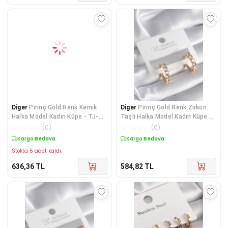
Diger
Pirinç Gold Renk Kemik
Diger
Pirinç Gold Renk Zirkon
Halka Model Kadın Küpe - TJ-
Taşlı Halka Model Kadın Küpe -
BKP10043
TJ-BKP8340
☆
☆
☆
☆
☆
(
0
)
☆
☆
☆
☆
☆
(
0
)
Kargo Bedava
Kargo Bedava
Stokta 5 adet kaldı.
636,36
TL
584,82
TL