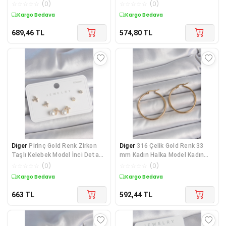
Göz Detay 3'
Kıstırmalı Çelik Erkek
☆
☆
☆
☆
☆
(
0
)
☆
☆
☆
☆
☆
(
0
)
Kargo Bedava
Kargo Bedava
689,46
TL
574,80
TL
Diger
Pirinç Gold Renk Zirkon
Diger
316 Çelik Gold Renk 33
Taşlı Kelebek Model İnci Detay
mm Kadın Halka Model Kadın
925 Ayar G
Küpe
☆
☆
☆
☆
☆
(
0
)
☆
☆
☆
☆
☆
(
0
)
Kargo Bedava
Kargo Bedava
663
TL
592,44
TL