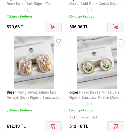
Renk Kadın Set Küpe - TJ-
Model Gold Renk Çocuk Küpe -
BKP11051
TJ-BKP11199
☆
☆
☆
☆
☆
(
0
)
☆
☆
☆
☆
☆
(
0
)
Kargo Bedava
Kargo Bedava
570,66
TL
606,06
TL
Diger
Pirinç Beyaz Mineli İnci
Diger
Pirinç Beyaz Mineli Lale
Detaylı Çiçek Figürlü Sanatsal
Figürlü Sanatsal Portre Model
Portre Mo
Gold Renk
☆
☆
☆
☆
☆
(
0
)
☆
☆
☆
☆
☆
(
0
)
Kargo Bedava
Kargo Bedava
Stokta 5 adet kaldı.
612,18
TL
612,18
TL