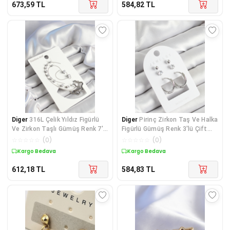
673,59
TL
584,82
TL
Diger
316L Çelik Yıldız Figürlü
Diger
Pirinç Zirkon Taş Ve Halka
Ve Zirkon Taşlı Gümüş Renk 7'li
Figürlü Gümüş Renk 3'lü Çift
Çift Ka
Kadın Küp
☆
☆
☆
☆
☆
(
0
)
☆
☆
☆
☆
☆
(
0
)
Kargo Bedava
Kargo Bedava
612,18
TL
584,83
TL