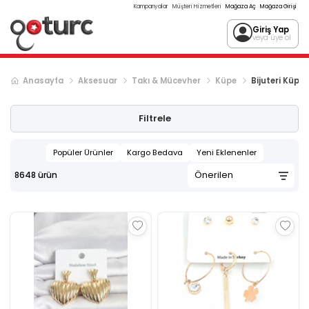
Kampanyalar
Müşteri Hizmetleri
Mağaza Aç
Mağaza Girişi
Giriş Yap
veya üye ol
Anasayfa
Aksesuar
Takı & Mücevher
Küpe
Bijuteri Küpe
Sonraki ürün sayfası, sayfa
2
Filtrele
Popüler Ürünler
Kargo Bedava
Yeni Eklenenler
8648
ürün