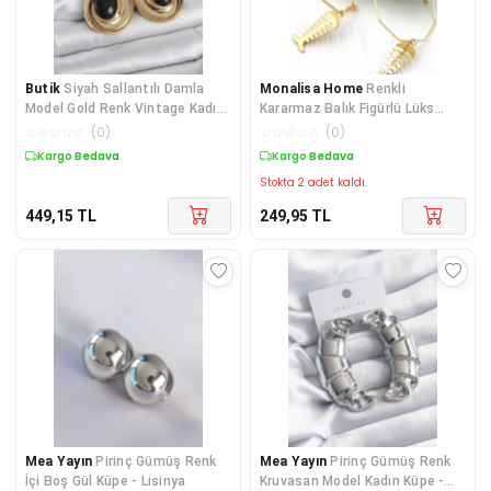
Butik
Siyah Sallantılı Damla
Monalisa Home
Renkli
Model Gold Renk Vintage Kadın
Kararmaz Balık Figürlü Lüks
Küpe
Küpe
☆
☆
☆
☆
☆
(
0
)
☆
☆
☆
☆
☆
(
0
)
Kargo Bedava
Kargo Bedava
Stokta 2 adet kaldı.
449,15
TL
249,95
TL
Mea Yayın
Pirinç Gümüş Renk
Mea Yayın
Pirinç Gümüş Renk
İçi Boş Gül Küpe - Lisinya
Kruvasan Model Kadın Küpe -