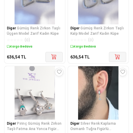
Diger
Gümüş Renk Zirkon Taşlı
Diger
Gümüş Renk Zirkon Taşlı
Üçgen Model Zarif Kadın Küpe
Kalp Model Zarif Kadın Küpe
☆
☆
☆
☆
☆
(
0
)
☆
☆
☆
☆
☆
(
0
)
Kargo Bedava
Kargo Bedava
636,54
TL
636,54
TL
Diger
Pirinç Gümüş Renk Zirkon
Diger
Silver Renk Kaplama
Taşlı Fatma Ana Yonca Figür
Osmanlı Tuğra Figürlü