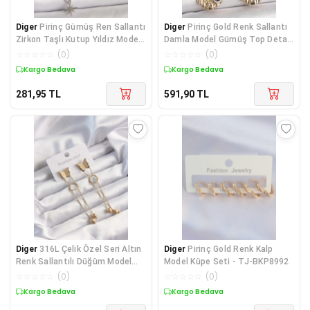
Diger
Pirinç Gümüş Ren Sallantı
Diger
Pirinç Gold Renk Sallantı
Zirkon Taşlı Kutup Yıldız Model
Damla Model Gümüş Top Detay
3'Lü Ka
Kadın Küpe
☆
☆
☆
☆
☆
(
0
)
☆
☆
☆
☆
☆
(
0
)
Kargo Bedava
Kargo Bedava
281,95
TL
591,90
TL
Diger
316L Çelik Özel Seri Altın
Diger
Pirinç Gold Renk Kalp
Renk Sallantılı Düğüm Model
Model Küpe Seti - TJ-BKP8992
Kelebek K
☆
☆
☆
☆
☆
(
0
)
☆
☆
☆
☆
☆
(
0
)
Kargo Bedava
Kargo Bedava