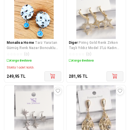
Monalisa Home
Tarz Yaratan
Diger
Pirinç Gold Renk Zirkon
Gümüş Renk Nazar Boncuklu
Taşlı Yıldız Model 3'Lü Kadın
Küpe
Kombin Küpe
☆
☆
☆
☆
☆
(
0
)
☆
☆
☆
☆
☆
(
0
)
Kargo Bedava
Kargo Bedava
Stokta 1 adet kaldı.
249,95
TL
281,95
TL