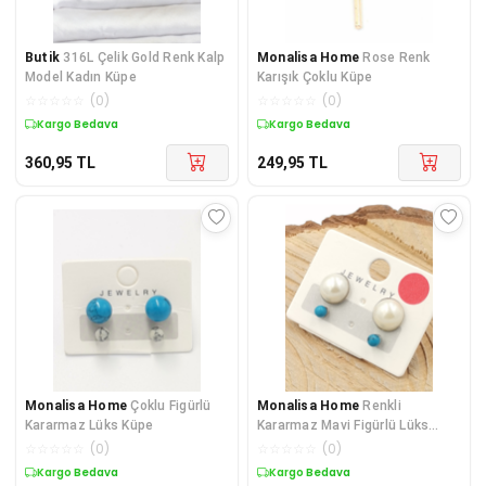
Butik
316L Çelik Gold Renk Kalp
Monalisa Home
Rose Renk
Model Kadın Küpe
Karışık Çoklu Küpe
☆
☆
☆
☆
☆
(
0
)
☆
☆
☆
☆
☆
(
0
)
Kargo Bedava
Kargo Bedava
360,95
TL
249,95
TL
Monalisa Home
Çoklu Figürlü
Monalisa Home
Renkli
Kararmaz Lüks Küpe
Kararmaz Mavi Figürlü Lüks
Küpe
☆
☆
☆
☆
☆
(
0
)
☆
☆
☆
☆
☆
(
0
)
Kargo Bedava
Kargo Bedava