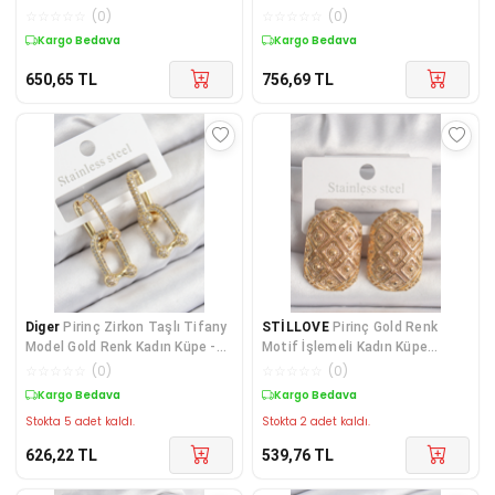
Çift Kad
☆
☆
☆
☆
☆
(
0
)
☆
☆
☆
☆
☆
(
0
)
Kargo Bedava
Kargo Bedava
650,65
TL
756,69
TL
Diger
Pirinç Zirkon Taşlı Tifany
STİLLOVE
Pirinç Gold Renk
Model Gold Renk Kadın Küpe -
Motif İşlemeli Kadın Küpe
TJ-BKP110
SL10324
☆
☆
☆
☆
☆
(
0
)
☆
☆
☆
☆
☆
(
0
)
Kargo Bedava
Kargo Bedava
Stokta 5 adet kaldı.
Stokta 2 adet kaldı.
626,22
TL
539,76
TL