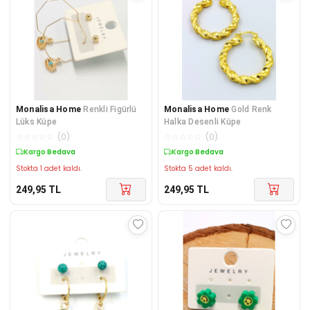
Monalisa Home
Renkli Figürlü
Monalisa Home
Gold Renk
Lüks Küpe
Halka Desenli Küpe
☆
☆
☆
☆
☆
(
0
)
☆
☆
☆
☆
☆
(
0
)
Kargo Bedava
Kargo Bedava
Stokta 1 adet kaldı.
Stokta 5 adet kaldı.
249,95
TL
249,95
TL