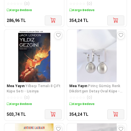
Lisinya
☆
☆
☆
☆
☆
(
0
)
☆
☆
☆
☆
☆
(
0
)
Kargo Bedava
Kargo Bedava
286,96
TL
354,24
TL
Mea Yayın
Yılbaşı Temalı 8 Çift
Mea Yayın
Pirinç Gümüş Renk
Küpe Seti - Lisinya
Dikdörtgen Detay Oval Küpe -
Lisinya
☆
☆
☆
☆
☆
(
0
)
☆
☆
☆
☆
☆
(
0
)
Kargo Bedava
Kargo Bedava
503,74
TL
354,24
TL