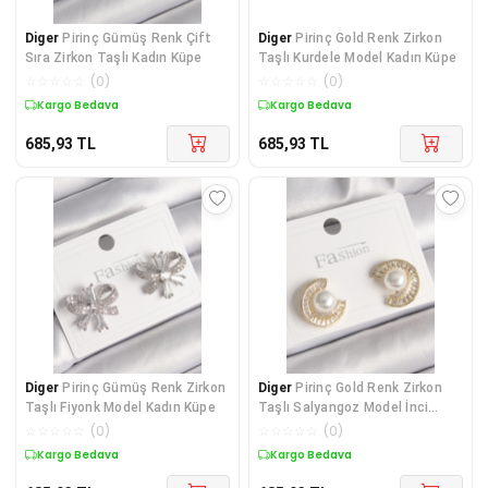
Diger
Pirinç Gümüş Renk Çift
Diger
Pirinç Gold Renk Zirkon
Sıra Zirkon Taşlı Kadın Küpe
Taşlı Kurdele Model Kadın Küpe
☆
☆
☆
☆
☆
(
0
)
☆
☆
☆
☆
☆
(
0
)
Kargo Bedava
Kargo Bedava
685,93
TL
685,93
TL
Diger
Pirinç Gümüş Renk Zirkon
Diger
Pirinç Gold Renk Zirkon
Taşlı Fiyonk Model Kadın Küpe
Taşlı Salyangoz Model İnci
Detay Kadın Kü
☆
☆
☆
☆
☆
(
0
)
☆
☆
☆
☆
☆
(
0
)
Kargo Bedava
Kargo Bedava