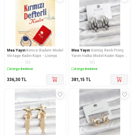
Mea Yayın
Kırmızı Badem Model
Mea Yayın
Gümüş Renk Pirinç
Vintage Kadın Küpe - Lisinya
Yarım Halka Model Kadın Küpe -
Lisinya
☆
☆
☆
☆
☆
(
0
)
☆
☆
☆
☆
☆
(
0
)
Kargo Bedava
Kargo Bedava
336,30
TL
381,15
TL