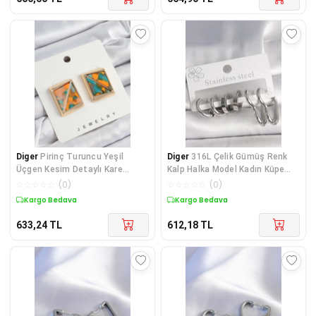
Diger
Pirinç Turuncu Yeşil
Diger
316L Çelik Gümüş Renk
Üçgen Kesim Detaylı Kare
Kalp Halka Model Kadın Küpe
Model Vintage Gold
Seti - TJ-BKP10
☆
☆
☆
☆
☆
(
0
)
☆
☆
☆
☆
☆
(
0
)
Kargo Bedava
Kargo Bedava
633,24
TL
612,18
TL