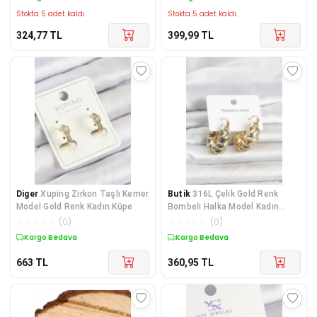
Stokta 5 adet kaldı.
Stokta 5 adet kaldı.
324,77
TL
399,99
TL
Diger
Xuping Zirkon Taşlı Kemer
Butik
316L Çelik Gold Renk
Model Gold Renk Kadın Küpe
Bombeli Halka Model Kadın
Küpe
☆
☆
☆
☆
☆
(
0
)
☆
☆
☆
☆
☆
(
0
)
Kargo Bedava
Kargo Bedava
663
TL
360,95
TL