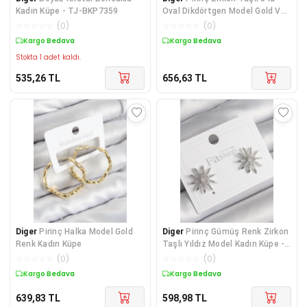
Kadın Küpe - TJ-BKP7359
Oval Dikdörtgen Model Gold Ve
Gümüş Renk
☆
☆
☆
☆
☆
(
0
)
☆
☆
☆
☆
☆
(
0
)
Kargo Bedava
Kargo Bedava
Stokta 1 adet kaldı.
535,26
TL
656,63
TL
Diger
Pirinç Halka Model Gold
Diger
Pirinç Gümüş Renk Zirkon
Renk Kadın Küpe
Taşlı Yıldız Model Kadın Küpe -
TJ-BKP99
☆
☆
☆
☆
☆
(
0
)
☆
☆
☆
☆
☆
(
0
)
Kargo Bedava
Kargo Bedava
639,83
TL
598,98
TL