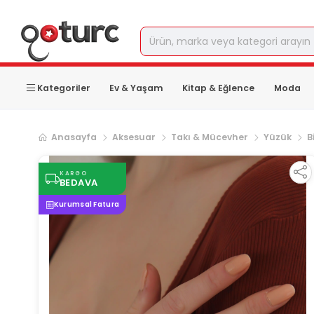
Kategoriler
Ev & Yaşam
Kitap & Eğlence
Moda
Anasayfa
Aksesuar
Takı & Mücevher
Yüzük
B
KARGO
BEDAVA
Kurumsal Fatura