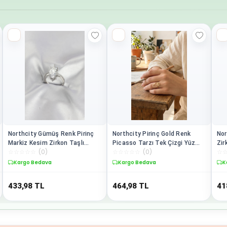
Northcity Gümüş Renk Pirinç
Northcity Pirinç Gold Renk
Nor
Markiz Kesim Zirkon Taşlı
Picasso Tarzı Tek Çizgi Yüz
Zir
☆
☆
☆
☆
☆
(
0
)
☆
☆
☆
☆
☆
(
0
)
☆
Kadın Yüzüğü - Ayarlanabilir
Modeli Kadın Yüzük - Etek
Yü
Moda Aksesuarı
Takısı
Kargo Bedava
Kargo Bedava
K
433,98
TL
464,98
TL
41