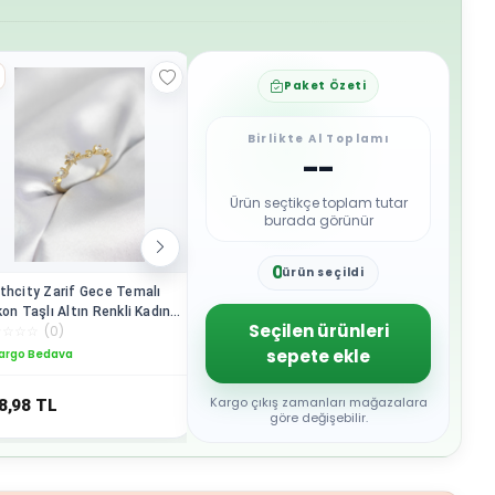
Paket Özeti
Birlikte Al Toplamı
--
Ürün seçtikçe toplam tutar
burada görünür
0
ürün seçildi
1
thcity Zarif Gece Temalı
Northcity Gümüş Renk İncili
Northcity
2
kon Taşlı Altın Renkli Kadın
Yıldız Model Zirkon Taşlı Kadın
Yonca Zir
3
Seçilen ürünleri
☆
☆
☆
☆
(
0
)
☆
☆
☆
☆
☆
(
0
)
☆
☆
☆
☆
☆
züğü
Yüzük - Açık Kapalı
Yüzüğü - 
4
Ayarlanabilir
Modelleri
sepete ekle
argo Bedava
Kargo Bedava
Kargo B
5
6
7
Kargo çıkış zamanları mağazalara
8,98
TL
418,98
TL
418,98
8
göre değişebilir.
9