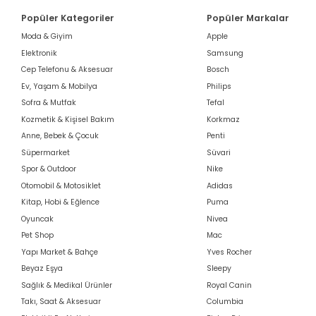
Popüler Kategoriler
Popüler Markalar
Moda & Giyim
Apple
Elektronik
Samsung
Cep Telefonu & Aksesuar
Bosch
Ev, Yaşam & Mobilya
Philips
Sofra & Mutfak
Tefal
Kozmetik & Kişisel Bakım
Korkmaz
Anne, Bebek & Çocuk
Penti
Süpermarket
Süvari
Spor & Outdoor
Nike
Otomobil & Motosiklet
Adidas
Kitap, Hobi & Eğlence
Puma
Oyuncak
Nivea
Pet Shop
Mac
Yapı Market & Bahçe
Yves Rocher
Beyaz Eşya
Sleepy
Sağlık & Medikal Ürünler
Royal Canin
Takı, Saat & Aksesuar
Columbia