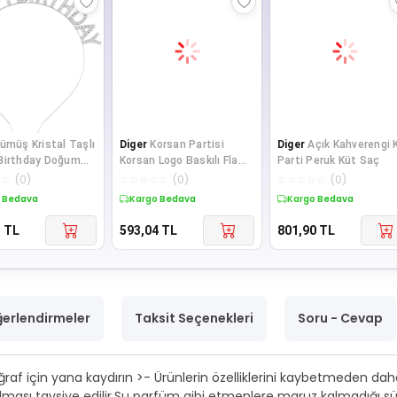
ümüş Kristal Taşlı
Diger
Korsan Partisi
Diger
Açık Kahverengi 
Birthday Doğum
Korsan Logo Baskılı Flama
Parti Peruk Küt Saç
cı İthal Ürün A K
Süs Afiş Süsleme 8 li
☆
☆
(
0
)
☆
☆
☆
☆
☆
(
0
)
☆
☆
☆
☆
☆
(
0
)
 Bedava
Kargo Bedava
Kargo Bedava
1
TL
593,04
TL
801,90
TL
erlendirmeler
Taksit Seçenekleri
Soru - Cevap
ğraf için yana kaydırın >- Ürünlerin özelliklerini kaybetmeden daha
nılması tavsiye edilir.Su parfüm gibi etmenlere maruz kalmadığı