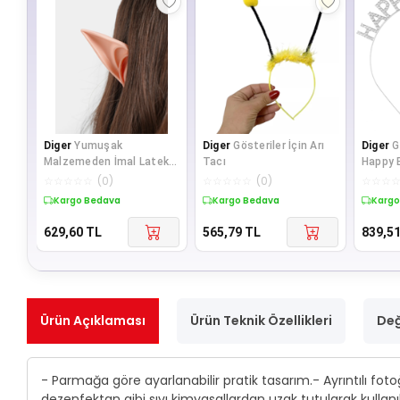
Diger
Yumuşak
Diger
Gösteriler İçin Arı
Diger
G
Malzemeden İmal Lateks
Tacı
Happy 
Elf Kulağı 1 Çift 10x5 cm
Günü Ta
☆
☆
☆
☆
☆
(
0
)
☆
☆
☆
☆
☆
(
0
)
☆
☆
☆
Kargo Bedava
Kargo Bedava
Kargo
629,60
TL
565,79
TL
839,5
Ürün Açıklaması
Ürün Teknik Özellikleri
Değ
- Parmağa göre ayarlanabilir pratik tasarım.- Ayrıntılı foto
dezenfektan gibi sıvı kimyasallardan uzak tutularak kulla