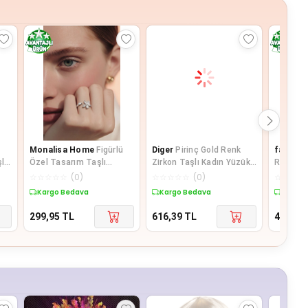
Monalisa Home
Figürlü
Diger
Pirinç Gold Renk
fantast
lı
Özel Tasarım Taşlı
Zirkon Taşlı Kadın Yüzük -
Renk Aya
Ayarlanabilir Yüzük
TJ-BYK3492
Bombe Y
☆
☆
☆
☆
☆
(
0
)
☆
☆
☆
☆
☆
(
0
)
☆
☆
☆
☆
Kargo Bedava
Kargo Bedava
Kargo 
299,95
TL
616,39
TL
412,71