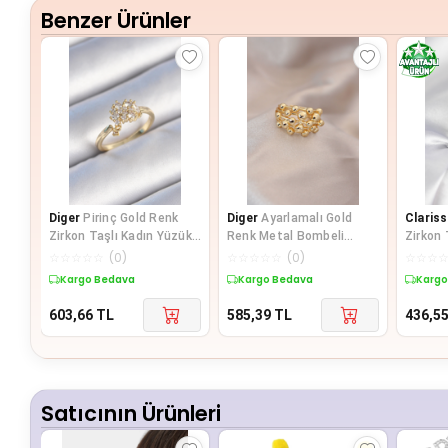
Benzer Ürünler
Diger
Pirinç Gold Renk
Diger
Ayarlamalı Gold
Clariss
Zirkon Taşlı Kadın Yüzük -
Renk Metal Bombeli
Zirkon 
TJ-BYK3442
Boluncuk Model Yüzük
Kadın 
☆
☆
☆
☆
☆
(
0
)
☆
☆
☆
☆
☆
(
0
)
☆
☆
☆
Kargo Bedava
Kargo Bedava
Kargo
603,66
TL
585,39
TL
436,5
Satıcının Ürünleri