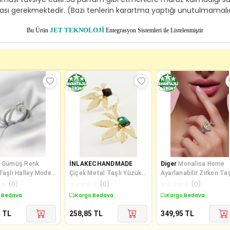
sı gerekmektedir. (Bazı tenlerin karartma yaptığı unutulmamalıdır
Bu Ürün
JET TEKNOLOJİ
Entegrasyon Sistemleri ile Listelenmiştir
Gümüş Renk
İNLAKECHANDMADE
Diger
Monalisa Home
Taşlı Halley Model
Çiçek Metal Taşlı Yüzük 1
Ayarlanabilir Zirkon Taş
Yüzük
Adet
Desenli Lüks Yüzük
☆
☆
(
0
)
☆
☆
☆
☆
☆
(
0
)
☆
☆
☆
☆
☆
(
0
)
 Bedava
Kargo Bedava
Kargo Bedava
5
TL
258,85
TL
349,95
TL