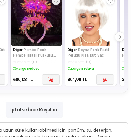
Küt
Diger
Pembe Renk
Diger
Beyaz Renk Parti
Diger
Pr
Pembe Işıltılı Püsküllü
Peruğu Kısa Küt Saç
P50'led
Led Işıklı Parlak
☆
☆
☆
☆
☆
(
0
)
☆
☆
☆
☆
☆
(
0
)
☆
☆
☆
☆
Hologramlı T
Kargo Bedava
Kargo Bedava
Kargo 
680,08
TL
801,90
TL
3.033,2
İptal ve İade Koşulları
 uzun süre kullanılabilmesi için, parfüm, su, deterjan,
 sürece ürünlerimizde kararma, bozulma olmaz. Ayrıca