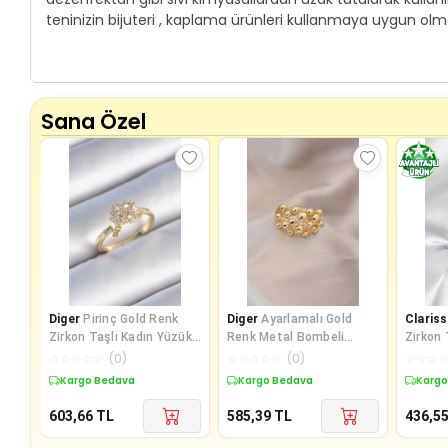
teninizin bijuteri , kaplama ürünleri kullanmaya uygun olma
Sana Özel
Diger
Pirinç Gold Renk
Diger
Ayarlamalı Gold
Clariss
Zirkon Taşlı Kadın Yüzük -
Renk Metal Bombeli
Zirkon 
TJ-BYK3442
Boluncuk Model Yüzük
Kadın 
☆
☆
☆
☆
☆
(
0
)
☆
☆
☆
☆
☆
(
0
)
☆
☆
☆
Kargo Bedava
Kargo Bedava
Kargo
603,66
TL
585,39
TL
436,5