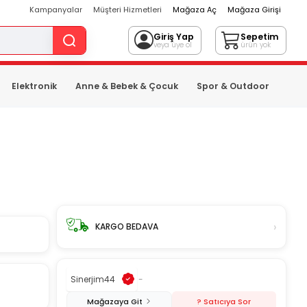
Kampanyalar
Müşteri Hizmetleri
Mağaza Aç
Mağaza Girişi
Giriş Yap
Sepetim
veya üye ol
ürün yok
Elektronik
Anne & Bebek & Çocuk
Spor & Outdoor
›
KARGO BEDAVA
Sinerjim44
-
Mağazaya Git
? Satıcıya Sor