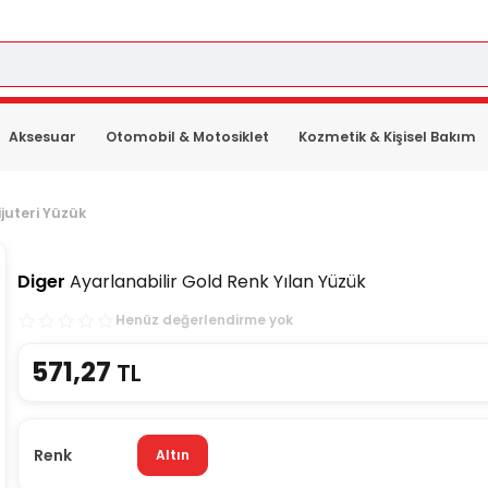
Aksesuar
Otomobil & Motosiklet
Kozmetik & Kişisel Bakım
ijuteri Yüzük
Diger
Ayarlanabilir Gold Renk Yılan Yüzük
Henüz değerlendirme yok
571,27
TL
Renk
Altın