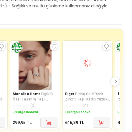
.) - Sağlıklı ve mutlu günlerde kullanmanız dileğiyle ..
Monalisa Home
Figürlü
Diger
Pirinç Gold Renk
fantast
lı
Özel Tasarım Taşlı
Zirkon Taşlı Kadın Yüzük -
Renk Aya
Ayarlanabilir Yüzük
TJ-BYK3492
Bombe Y
☆
☆
☆
☆
☆
(
0
)
☆
☆
☆
☆
☆
(
0
)
☆
☆
☆
☆
Kargo Bedava
Kargo Bedava
Kargo 
299,95
TL
616,39
TL
412,71