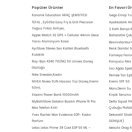
Popüler Ürünler
En Favori Ü
Kanonik Education ARAÇ ŞEMSİYESİ
İsego Emoji Y
TEFAL , Ey505d Easy Fry & Grill Precision
Ayakkabılık A
Yağsız Fritöz Airfryer,
2 Katlı Banyo 
Apple Watch SE GPS + Cellular 44mm Gece
Baharatlık Ço
Yarısı Alüminyum Kasa
Besinistanbul
AyrStore Stereo Ses Kaliteli Bluetooth
Renk Dambıl S
Kulaklık
Formeya Fermu
Ray-Ban 4340 710/M2 50 Unisex Güneş
Koruyucu Alez
Gözlüğü
İnci Ağda Spat
Nike Sneaker,Kadın
Pembe Ton Eşit
NIVEA Nivea SUN Hassas Yüz Güneş Kremi
Kremi SPF 50
50ml,
Maru.Derm Su B
Xiaomi Power Bank 10000mAh
Kirpik Serumu
MyBalliStore Galaksi Baskılı iPhone 16 Pro
Delta Squat Pi
Max Telefon Kılıfı
Çubuğu Portab
Yves Rocher Mon Evidence EDP- Kadın
Dekoratif Stra
Parfüm
GENİŞLİK)
Lelas Lelas Prime 38 Cool EDP 55 ML –
beaulis Drag I