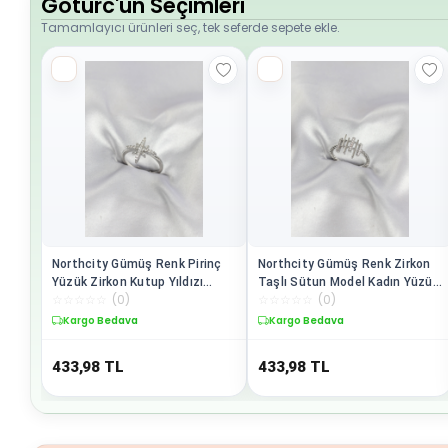
Goturc'un Seçimleri
Tamamlayıcı ürünleri seç, tek seferde sepete ekle.
Northcity Gümüş Renk Pirinç
Northcity Gümüş Renk Zirkon
Yüzük Zirkon Kutup Yıldızı
Taşlı Sütun Model Kadın Yüzük
☆
☆
☆
☆
☆
(
0
)
☆
☆
☆
☆
☆
(
0
)
Model - Ayarlanabilir
- Şıklık ve Dayanıklılık Bir Arada
Kargo Bedava
Kargo Bedava
433,98
TL
433,98
TL