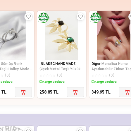
Gümüş Renk
İNLAKECHANDMADE
Diger
Monalisa Home
Taşlı Halley Model
Çiçek Metal Taşlı Yüzük 1
Ayarlanabilir Zirkon Taş
Yüzük
Adet
Desenli Lüks Yüzük
☆
☆
(
0
)
☆
☆
☆
☆
☆
(
0
)
☆
☆
☆
☆
☆
(
0
)
 Bedava
Kargo Bedava
Kargo Bedava
5
TL
258,85
TL
349,95
TL