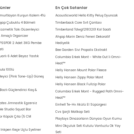
rünler
En Çok Satanlar
umurtlayan Kurşun Kalem 4'lü
Acousticworld Hello Kitty Peluş Oyuncak
hşap Çubuklu 4 Bölmeli
Timberback Core Sırt Çantası
Kozmetik Takı Düzenleyici
Timberland Tdwgf2183201 Kol Saati
k Amaçlı Organizer
Ahşap Marin Deniz Feneri Dekoratif
 PSSPOR 2 Adet 3KG Pembe
Hediyelik
eti
Bee Garden Sivi Propolis Ekstrakt
arlı 6 Adet Beyaz Yastık
Columbia Erkek Mont - White Out İi Omni-
Heat™
ula 100lü
Helly Hansen Mount Polar Fleece
leyici (Pink Tone-Up) Güneş
Helly Hansen Zippy Polar Mont
Helly Hansen Block Fullzip Polar
azlı Güçlendirici Kaş &
Columbia Erkek Mont - Rugged Path Omni-
Heat™
lates Jimnastik Egzersiz
Einhell Te-Hv Akülü El Süpürgesi
le Studio Squat Bar
Cvs Şarjli Matkap Seti
for Köpük Çıta (5 CM
Playtoys Dinazorların Dünyası Oyun Kumu
Mini Okçuluk Seti Kutulu Vantuzlu Ok Yay
t Inkpen Keçe Uçlu Eyeliner
Seti