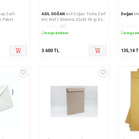
tup Zarfı
ASİL DOĞAN
Asil Doğan Torba Zarf
Doğan
Me
ü Paket
Imt Kraft Silikonlu 32x42 90 gr As-
0876 - 250'li Kutu
☆
☆
☆
☆
☆
(
0
)
☆
☆
☆
☆
☆
Kargo Bedava
Kargo B
3.600
TL
135,14
T