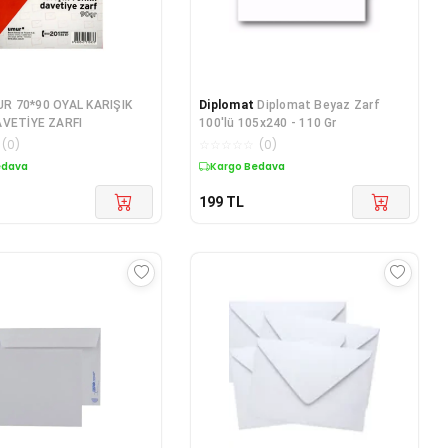
R 70*90 OYAL KARIŞIK
Diplomat
Diplomat Beyaz Zarf
AVETİYE ZARFI
100'lü 105x240 - 110 Gr
(
0
)
☆
☆
☆
☆
☆
(
0
)
edava
Kargo Bedava
199
TL