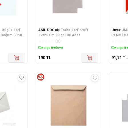
 - Küçük Zarf -
ASİL DOĞAN
Torba Zarf Kraft
Umur
UMU
i - Doğum Günü
17x25 Cm 90 gr 100 Adet
RENKLİ D
X9 Boyut
☆
☆
☆
☆
☆
(
0
)
☆
☆
☆
☆
☆
Kargo Bedava
Kargo B
190
TL
91,71
TL