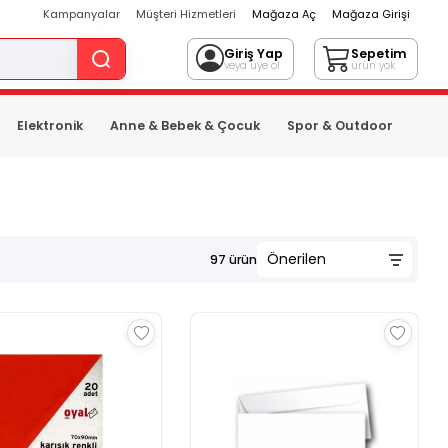
Kampanyalar
Müşteri Hizmetleri
Mağaza Aç
Mağaza Girişi
Giriş Yap
Sepetim
veya üye ol
ürün yok
Elektronik
Anne & Bebek & Çocuk
Spor & Outdoor
97
ürün