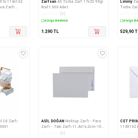
0'lü 114x162
Zarfsan
A5 Torba Zarf 17x25 90gr
Limmy
Za
ra Zarfı
Kraft 500 Adet
Torba Zar
☆
☆
☆
☆
☆
(
0
)
☆
☆
☆
☆
☆
Kargo Bedava
Kargo B
1.290
TL
529,90
T
il Cd Zarfı
ASİL DOĞAN
Mektup Zarfı - Para
CET PRI
-3001
Zarfı - Takı Zarfı 11,4x16,2cm-100
114X162 B
Adet Beyaz (silikonlu) 90gr Kağıt
Adet
☆
☆
☆
☆
☆
(
0
)
☆
☆
☆
☆
☆