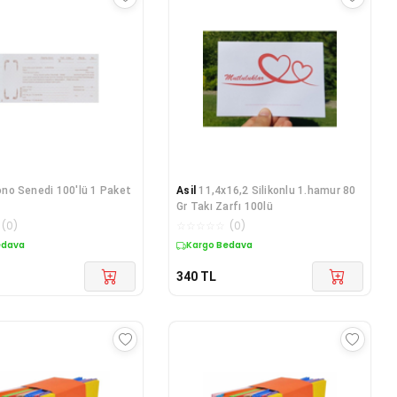
Bono Senedi 100'lü 1 Paket
Asil
11,4x16,2 Silikonlu 1.hamur 80
Gr Takı Zarfı 100lü
(
0
)
☆
☆
☆
☆
☆
(
0
)
edava
Kargo Bedava
340
TL