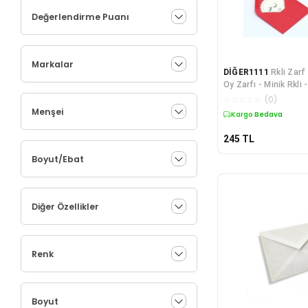
Değerlendirme Puanı
Markalar
DİĞER1111
Rkli Zarf
Oy Zarfı - Minik Rkl
Zarfı - 100 Adet - 7
☆
☆
☆
☆
☆
(
0
)
24521678543
Menşei
Kargo Bedava
245
TL
Boyut/Ebat
Diğer Özellikler
Renk
Boyut