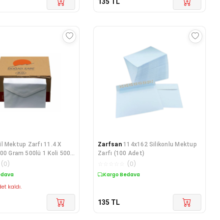
135
TL
il Mektup Zarfı 11.4 X
Zarfsan
114x162 Silikonlu Mektup
00 Gram 500lü 1 Koli 500
Zarfı (100 Adet)
(
0
)
☆
☆
☆
☆
☆
(
0
)
edava
Kargo Bedava
et kaldı.
135
TL