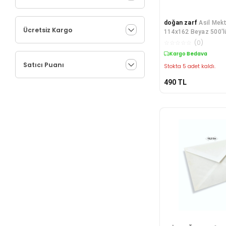
doğan zarf
Asil Mek
Ücretsiz Kargo
114x162 Beyaz 500'l
☆
☆
☆
☆
☆
(
0
)
Kargo Bedava
Satıcı Puanı
Stokta 5 adet kaldı.
490
TL