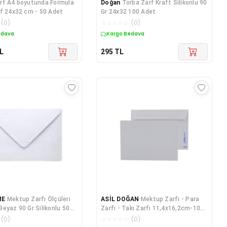
rf A4 boyutunda Formula
Doğan
Torba Zarf Kraft Silikonlu 90
f 24x32 cm - 50 Adet
Gr 24x32 100 Adet
(
0
)
☆
☆
☆
☆
☆
(
0
)
edava
Kargo Bedava
L
295
TL
ME
Mektup Zarfı Ölçüleri
ASİL DOĞAN
Mektup Zarfı - Para
eyaz 90 Gr Silikonlu 500
Zarfı - Takı Zarfı 11,4x16,2cm-100
Adet Beyaz (silikonlu) 90gr Kağıt
(
0
)
☆
☆
☆
☆
☆
(
0
)