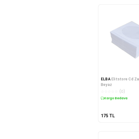
ELBA
Elitstore Cd Za
Beyaz
☆
☆
☆
☆
☆
(
0
)
Kargo Bedava
175
TL