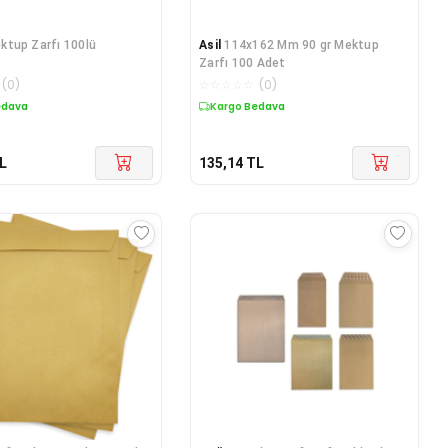
ktup Zarfı 100lü
Asil
114x162 Mm 90 gr Mektup
Zarfı 100 Adet
(
0
)
☆
☆
☆
☆
☆
(
0
)
edava
Kargo Bedava
L
135,14
TL