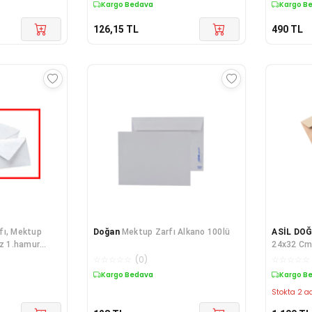
Kargo Bedava
Kargo B
126,15
TL
490
TL
fı, Mektup
Doğan
Mektup Zarfı Alkano 100lü
ASİL DO
az 1.hamur
24x32 Cm 
162mm (3
☆
☆
☆
☆
☆
(
0
)
☆
☆
☆
☆
☆
Kargo Bedava
Kargo B
Stokta 2 ad