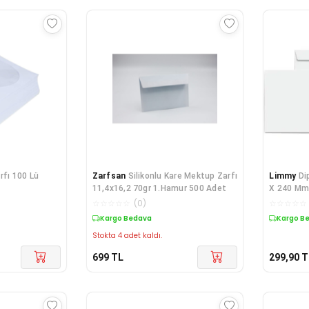
rfı 100 Lü
Zarfsan
Silikonlu Kare Mektup Zarfı
Limmy
Di
11,4x16,2 70gr 1.Hamur 500 Adet
X 240 Mm
☆
☆
☆
☆
☆
(
0
)
☆
☆
☆
☆
☆
Kargo Bedava
Kargo B
Stokta 4 adet kaldı.
699
TL
299,90
T