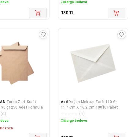
edava
Kargo Bedava
130
TL
ĞAN
Torba Zarf Kraft
Asil
Doğan Mektup Zarfı 110 Gr
90 gr 250 Adet Formula
11.4 Cm X 16.2 Cm 100'lü Paket
(
0
)
☆
☆
☆
☆
☆
(
0
)
edava
Kargo Bedava
et kaldı.