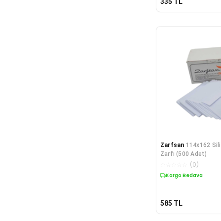
335
TL
Zarfsan
114x162 Sil
Zarfı (500 Adet)
☆
☆
☆
☆
☆
(
0
)
Kargo Bedava
585
TL