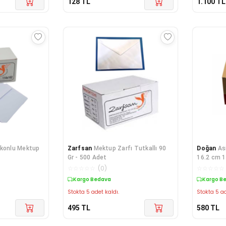
128
TL
1.100
TL
ikonlu Mektup
Zarfsan
Mektup Zarfı Tutkallı 90
Doğan
As
Gr - 500 Adet
16.2 cm 1
Adet
☆
☆
☆
☆
☆
(
0
)
☆
☆
☆
☆
☆
Kargo Bedava
Kargo B
Stokta 5 adet kaldı.
Stokta 5 ad
495
TL
580
TL