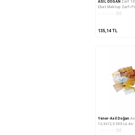
ASİL DOĞAN
Zarf 10
Ebat Mektup Zarfı Pa
Davetiye Zarfı
☆
☆
☆
☆
☆
(
0
)
135,14
TL
Yener-Asil Doğan
As
12,5x12,5 500 Lü As
☆
☆
☆
☆
☆
(
0
)