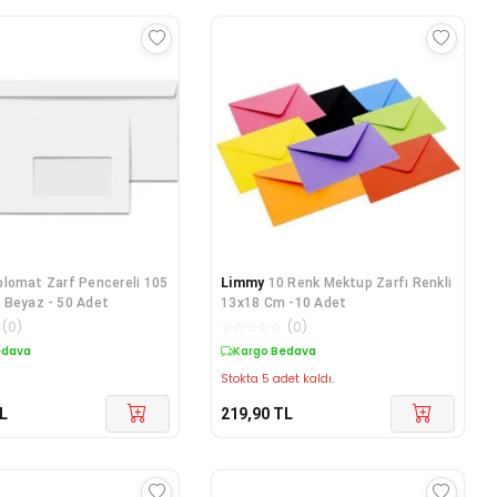
plomat Zarf Pencereli 105
Limmy
10 Renk Mektup Zarfı Renkli
 Beyaz - 50 Adet
13x18 Cm -10 Adet
(
0
)
☆
☆
☆
☆
☆
(
0
)
edava
Kargo Bedava
Stokta 5 adet kaldı.
L
219,90
TL