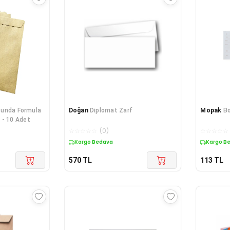
tunda Formula
Doğan
Diplomat Zarf
Mopak
 - 10 Adet
☆
☆
☆
☆
☆
(
0
)
☆
☆
☆
☆
☆
Kargo Bedava
Kargo B
570
TL
113
TL