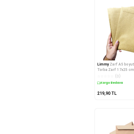
Limmy
Zarf A5 boyu
Torba Zarf 17x25 cm
☆
☆
☆
☆
☆
(
0
)
Kargo Bedava
219,90
TL