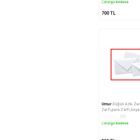
Kargo Bedava
700
TL
Umur
Düğün Atkı Zar
Zarfı,para Zarfı,bey
Davetiye Zarfı 114x
☆
☆
☆
☆
☆
(
0
)
PAKET) 300 Adet
Kargo Bedava