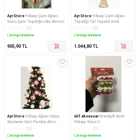
AyrStore
Yılbaşı Çam Ağacı
AyrStore
Yılbaşı Çam Ağacı
Süsü Çam Tepeliği Lüks Kırmızı
Tepeliği Tel Tepelik Gold
☆
☆
☆
☆
☆
(
0
)
☆
☆
☆
☆
☆
(
0
)
Kargo Bedava
Kargo Bedava
905,90
TL
1.044,80
TL
AyrStore
Yılbaşı Ağacı Süsü,
elif aksesuar
Mandallı Noel
Süsleme Seti Pembe Altın
Yılbaşı Süsü 3
Rengi 87 Parça Pembe
☆
☆
☆
☆
☆
(
0
)
☆
☆
☆
☆
☆
(
0
)
Kargo Bedava
Kargo Bedava