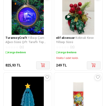
TuransoyCraft
Yılbaşı Çam
elif aksesuar
Kokinalı Kese
Ağacı Süsü Çift Taraflı Top
Yılbaşı Süsü
Yılbaşı Süsü 8CM
☆
☆
☆
☆
☆
(
0
)
☆
☆
☆
☆
☆
(
0
)
Kargo Bedava
Kargo Bedava
Stokta 1 adet kaldı.
825,93
TL
249
TL