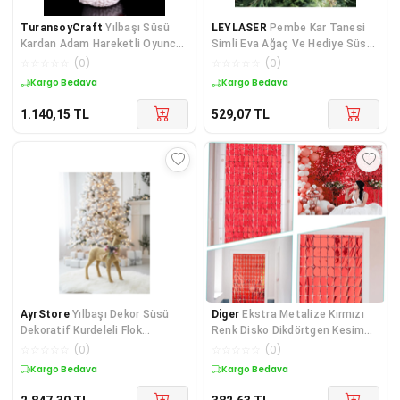
TuransoyCraft
Yılbaşı Süsü
LEYLASER
Pembe Kar Tanesi
Kardan Adam Hareketli Oyuncak
Simli Eva Ağaç Ve Hediye Süsü
9CM
8x8cm 12 Li
☆
☆
☆
☆
☆
(
0
)
☆
☆
☆
☆
☆
(
0
)
Kargo Bedava
Kargo Bedava
1.140,15
TL
529,07
TL
AyrStore
Yılbaşı Dekor Süsü
Diger
Ekstra Metalize Kırmızı
Dekoratif Kurdeleli Flok
Renk Disko Dikdörtgen Kesim
Kaplama Geyik 20x34 cm
Kapı Perdesi
☆
☆
☆
☆
☆
(
0
)
☆
☆
☆
☆
☆
(
0
)
Kargo Bedava
Kargo Bedava