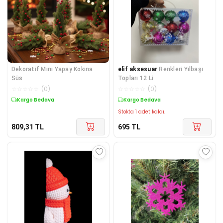
Dekoratif Mini Yapay Kokina
elif aksesuar
Renkleri Yılbaşı
Süs
Topları 12 Li
☆
☆
☆
☆
☆
(
0
)
☆
☆
☆
☆
☆
(
0
)
Kargo Bedava
Kargo Bedava
Stokta 1 adet kaldı.
809,31
TL
695
TL