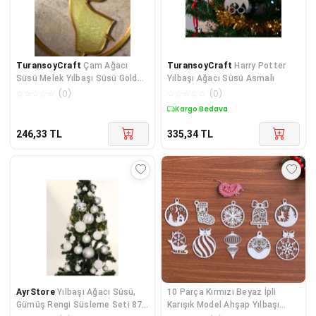
TuransoyCraft
Çam Ağacı
TuransoyCraft
Harry Potter
Süsü Melek Yılbaşı Süsü Gold
Yılbaşı Ağacı Süsü Asmalı
Melek
☆
☆
☆
☆
☆
(
0
)
☆
☆
☆
☆
☆
(
0
)
Kargo Bedava
246,33
TL
335,34
TL
AyrStore
Yılbaşı Ağacı Süsü,
10 Parça Kırmızı Beyaz İpli
Gümüş Rengi Süsleme Seti 87
Karışık Model Ahşap Yılbaşı