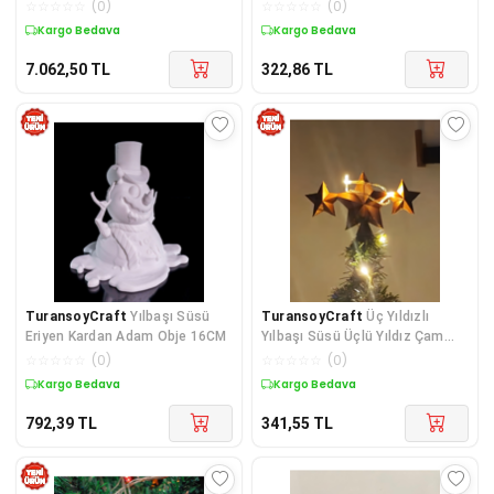
Parça Gri
Ağaç Süsü 5224
☆
☆
☆
☆
☆
(
0
)
☆
☆
☆
☆
☆
(
0
)
Kargo Bedava
Kargo Bedava
7.062,50
TL
322,86
TL
TuransoyCraft
Yılbaşı Süsü
TuransoyCraft
Üç Yıldızlı
Eriyen Kardan Adam Obje 16CM
Yılbaşı Süsü Üçlü Yıldız Çam
Ağacı Süsü
☆
☆
☆
☆
☆
(
0
)
☆
☆
☆
☆
☆
(
0
)
Kargo Bedava
Kargo Bedava
792,39
TL
341,55
TL