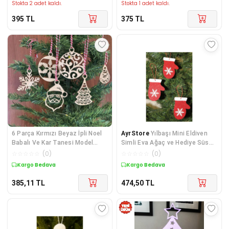
Stokta 2 adet kaldı.
Stokta 1 adet kaldı.
395
TL
375
TL
6 Parça Kırmızı Beyaz İpli Noel
AyrStore
Yılbaşı Mini Eldiven
Babalı Ve Kar Tanesi Model
Simli Eva Ağaç ve Hediye Süsü
Ahşap Yılbaşı Ağaç Süsü 5224
7x7cm 6lı
☆
☆
☆
☆
☆
(
0
)
☆
☆
☆
☆
☆
(
0
)
Kargo Bedava
Kargo Bedava
385,11
TL
474,50
TL