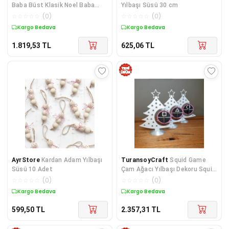
Baba Büst Klasik Noel Baba
Yılbaşı Süsü 30 cm
Boyalı Büst 15CM
☆
☆
☆
☆
☆
(
0
)
☆
☆
☆
☆
☆
(
0
)
Kargo Bedava
Kargo Bedava
1.819,53
TL
625,06
TL
AyrStore
Kardan Adam Yılbaşı
TuransoyCraft
Squid Game
Süsü 10 Adet
Çam Ağacı Yılbaşı Dekoru Squid
Game Yılbaşı Dekoru 3 Parça
☆
☆
☆
☆
☆
(
0
)
☆
☆
☆
☆
☆
(
0
)
20CM Büyük Boy
Kargo Bedava
Kargo Bedava
599,50
TL
2.357,31
TL