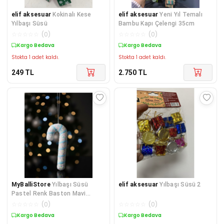
elif aksesuar
Kokinalı Kese
elif aksesuar
Yeni Yıl Temalı
Yılbaşı Süsü
Bambu Kapı Çelengi 35cm
☆
☆
☆
☆
☆
(
0
)
☆
☆
☆
☆
☆
(
0
)
Kargo Bedava
Kargo Bedava
Stokta 1 adet kaldı.
Stokta 1 adet kaldı.
249
TL
2.750
TL
MyBalliStore
Yılbaşı Süsü
elif aksesuar
Yılbaşı Süsü 2
Pastel Renk Baston Mavi
Pembe 20 cm
☆
☆
☆
☆
☆
(
0
)
☆
☆
☆
☆
☆
(
0
)
Kargo Bedava
Kargo Bedava