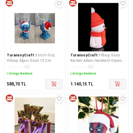
TuransoyCraft
Stitch Stiç
TuransoyCraft
Yılbaşı Süsü
Yılbaşı Ağacı Süsü 15 Cm
Kardan Adam Hareketli Oyuncak
9CM
☆
☆
☆
☆
☆
(
0
)
☆
☆
☆
☆
☆
(
0
)
Kargo Bedava
Kargo Bedava
588,70
TL
1.140,15
TL