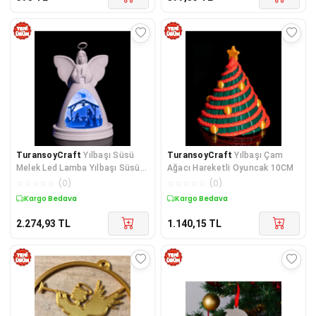
TuransoyCraft
Yılbaşı Süsü
TuransoyCraft
Yılbaşı Çam
Melek Led Lamba Yılbaşı Süsü
Ağacı Hareketli Oyuncak 10CM
Led Lamba Büyük Boy 21CM
☆
☆
☆
☆
☆
(
0
)
☆
☆
☆
☆
☆
(
0
)
Kargo Bedava
Kargo Bedava
2.274,93
TL
1.140,15
TL