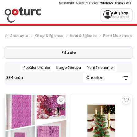
Kampanyalar
Müşteri Hizmetleri
Mağaza Aç
Mağaza Girişi
Giriş Yap
veya üye ol
Anasayfa
Kitap & Eğlence
Hobi & Eğlence
Parti Malzemeleri
Sonraki ürün sayfası, sayfa
2
Filtrele
Popüler Ürünler
Kargo Bedava
Yeni Eklenenler
334
ürün