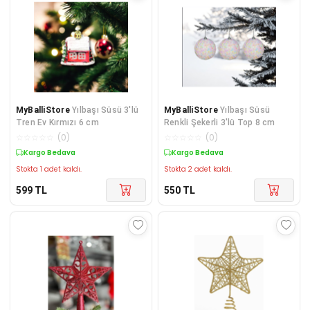
MyBalliStore
Yılbaşı Süsü 3'lü
MyBalliStore
Yılbaşı Süsü
Tren Ev Kırmızı 6 cm
Renkli Şekerli 3'lü Top 8 cm
☆
☆
☆
☆
☆
(
0
)
☆
☆
☆
☆
☆
(
0
)
Kargo Bedava
Kargo Bedava
Stokta 1 adet kaldı.
Stokta 2 adet kaldı.
599
TL
550
TL