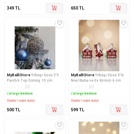
349
TL
650
TL
MyBalliStore
Yılbaşı Süsü 2'li
MyBalliStore
Yılbaşı Süsü 3'lü
Parıltılı Top Gümüş 10 cm
Noel Baba ve Ev Kırmızı 6 cm
☆
☆
☆
☆
☆
(
0
)
☆
☆
☆
☆
☆
(
0
)
Kargo Bedava
Kargo Bedava
Stokta 1 adet kaldı.
Stokta 1 adet kaldı.
500
TL
599
TL