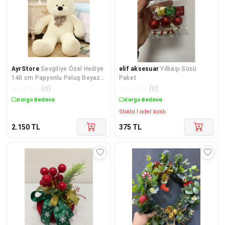
AyrStore
Sevgiliye Özel Hediye
elif aksesuar
Yılbaşı Süsü
140 cm Papyonlu Peluş Beyaz
Paket
Ayıcık
☆
☆
☆
☆
☆
(
0
)
☆
☆
☆
☆
☆
(
0
)
Kargo Bedava
Kargo Bedava
Stokta 1 adet kaldı.
2.150
TL
375
TL