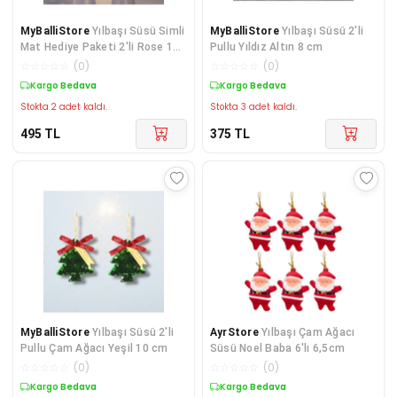
MyBalliStore
Yılbaşı Süsü Simli
MyBalliStore
Yılbaşı Süsü 2'li
Mat Hediye Paketi 2'li Rose 10
Pullu Yıldız Altın 8 cm
cm
☆
☆
☆
☆
☆
(
0
)
☆
☆
☆
☆
☆
(
0
)
Kargo Bedava
Kargo Bedava
Stokta 2 adet kaldı.
Stokta 3 adet kaldı.
495
TL
375
TL
MyBalliStore
Yılbaşı Süsü 2'li
AyrStore
Yılbaşı Çam Ağacı
Pullu Çam Ağacı Yeşil 10 cm
Süsü Noel Baba 6'lı 6,5cm
☆
☆
☆
☆
☆
(
0
)
☆
☆
☆
☆
☆
(
0
)
Kargo Bedava
Kargo Bedava