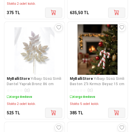
Stokta 2 adet kaldı.
375
TL
635,50
TL
MyBalliStore
Yılbaşı Süsü Simli
MyBalliStore
Yılbaşı Süsü Simli
Dantel Yaprak Bronz 86 cm
Baston 2'li Kırmızı Beyaz 15 cm
☆
☆
☆
☆
☆
(
0
)
☆
☆
☆
☆
☆
(
0
)
Kargo Bedava
Kargo Bedava
Stokta 2 adet kaldı.
Stokta 5 adet kaldı.
525
TL
385
TL