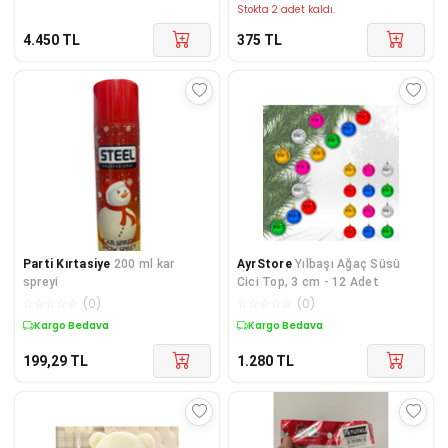
Stokta 2 adet kaldı.
4.450
TL
375
TL
Parti Kırtasiye
200 ml kar
AyrStore
Yılbaşı Ağaç Süsü
spreyi
Cici Top, 3 cm - 12 Adet
☆
☆
☆
☆
☆
(
0
)
☆
☆
☆
☆
☆
(
0
)
Kargo Bedava
Kargo Bedava
199,29
TL
1.280
TL