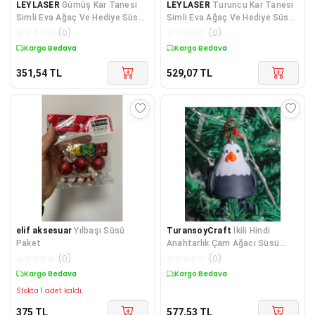
LEYLASER
Gümüş Kar Tanesi
LEYLASER
Turuncu Kar Tanesi
Simli Eva Ağaç Ve Hediye Süsü
Simli Eva Ağaç Ve Hediye Süsü
8x8cm 6lı
8x8cm 12 Li
☆
☆
☆
☆
☆
(
0
)
☆
☆
☆
☆
☆
(
0
)
Kargo Bedava
Kargo Bedava
351,54
TL
529,07
TL
elif aksesuar
Yılbaşı Süsü
TuransoyCraft
İkili Hindi
Paket
Anahtarlık Çam Ağacı Süsü
Hindi 5CM
☆
☆
☆
☆
☆
(
0
)
☆
☆
☆
☆
☆
(
0
)
Kargo Bedava
Kargo Bedava
Stokta 1 adet kaldı.
375
TL
577,53
TL