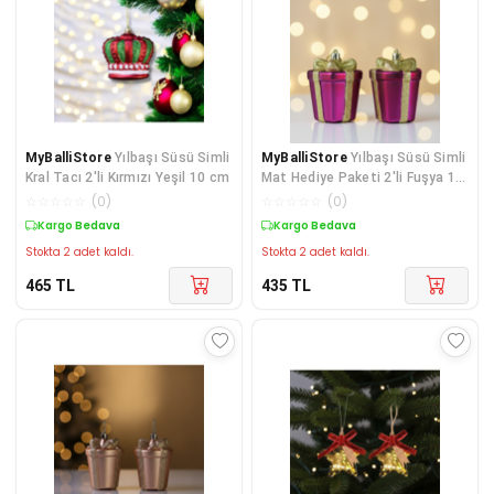
MyBalliStore
Yılbaşı Süsü Simli
MyBalliStore
Yılbaşı Süsü Simli
Kral Tacı 2'li Kırmızı Yeşil 10 cm
Mat Hediye Paketi 2'li Fuşya 10
cm
☆
☆
☆
☆
☆
(
0
)
☆
☆
☆
☆
☆
(
0
)
Kargo Bedava
Kargo Bedava
Stokta 2 adet kaldı.
Stokta 2 adet kaldı.
465
TL
435
TL