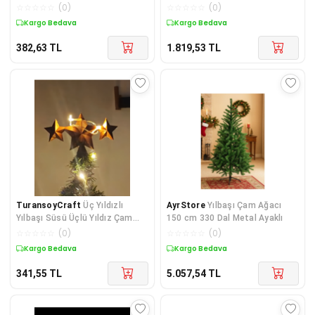
Kapı Perdesi De
Boyalı Büst 15CM
☆
☆
☆
☆
☆
(
0
)
☆
☆
☆
☆
☆
(
0
)
Kargo Bedava
Kargo Bedava
382,63
TL
1.819,53
TL
TuransoyCraft
Üç Yıldızlı
AyrStore
Yılbaşı Çam Ağacı
Yılbaşı Süsü Üçlü Yıldız Çam
150 cm 330 Dal Metal Ayaklı
Ağacı Süsü
☆
☆
☆
☆
☆
(
0
)
☆
☆
☆
☆
☆
(
0
)
Kargo Bedava
Kargo Bedava
341,55
TL
5.057,54
TL