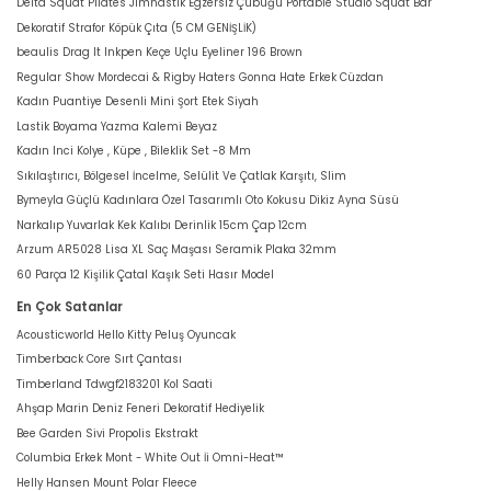
Delta Squat Pilates Jimnastik Egzersiz Çubuğu Portable Studio Squat Bar
Dekoratif Strafor Köpük Çıta (5 CM GENİŞLİK)
beaulis Drag It Inkpen Keçe Uçlu Eyeliner 196 Brown
Regular Show Mordecai & Rigby Haters Gonna Hate Erkek Cüzdan
Kadın Puantiye Desenli Mini Şort Etek Siyah
Lastik Boyama Yazma Kalemi Beyaz
Kadın Inci Kolye , Küpe , Bileklik Set -8 Mm
Sıkılaştırıcı, Bölgesel İncelme, Selülit Ve Çatlak Karşıtı, Slim
Bymeyla Güçlü Kadınlara Özel Tasarımlı Oto Kokusu Dikiz Ayna Süsü
Narkalıp Yuvarlak Kek Kalıbı Derinlik 15cm Çap 12cm
Arzum AR5028 Lisa XL Saç Maşası Seramik Plaka 32mm
60 Parça 12 Kişilik Çatal Kaşık Seti Hasır Model
En Çok Satanlar
Acousticworld Hello Kitty Peluş Oyuncak
Timberback Core Sırt Çantası
Timberland Tdwgf2183201 Kol Saati
Ahşap Marin Deniz Feneri Dekoratif Hediyelik
Bee Garden Sivi Propolis Ekstrakt
Columbia Erkek Mont - White Out İi Omni-Heat™
Helly Hansen Mount Polar Fleece