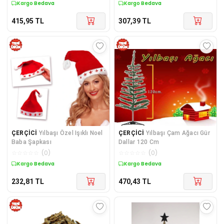
Kargo Bedava
Kargo Bedava
415,95
TL
307,39
TL
ÇERÇİCİ
Yılbaşı Özel Işıklı Noel
ÇERÇİCİ
Yılbaşı Çam Ağacı Gür
Baba Şapkası
Dallar 120 Cm
☆
☆
☆
☆
☆
(
0
)
☆
☆
☆
☆
☆
(
0
)
Kargo Bedava
Kargo Bedava
232,81
TL
470,43
TL