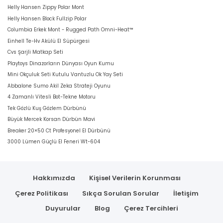
Helly Hansen Zippy Polar Mont
Helly Hansen Block Fullzip Polar
Columbia Erkek Mont - Rugged Path Omni-Heat™
Einhell Te-Hv Akülü El Süpürgesi
Cvs Şarjli Matkap Seti
Playtoys Dinazorların Dünyası Oyun Kumu
Mini Okçuluk Seti Kutulu Vantuzlu Ok Yay Seti
Abbalone Sumo Akil Zeka Strateji Oyunu
4 Zamanlı Vitesli Bot-Tekne Motoru
Tek Gözlü Kuş Gözlem Dürbünü
Büyük Mercek Korsan Dürbün Mavi
Breaker 20×50 Ct Profesyonel El Dürbünü
3000 Lümen Güçlü El Feneri Wt-604
Hakkımızda
Kişisel Verilerin Korunması
Çerez Politikası
Sıkça Sorulan Sorular
İletişim
Duyurular
Blog
Çerez Tercihleri