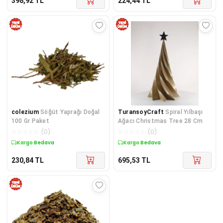
398,92
TL
224,44
TL
colezium
Söğüt Yaprağı Doğal
TuransoyCraft
Spiral Yılbaşı
100 Gr Paket
Ağacı Christmas Tree 28 Cm
☆
☆
☆
☆
☆
(
0
)
☆
☆
☆
☆
☆
(
0
)
Kargo Bedava
Kargo Bedava
230,84
TL
695,53
TL