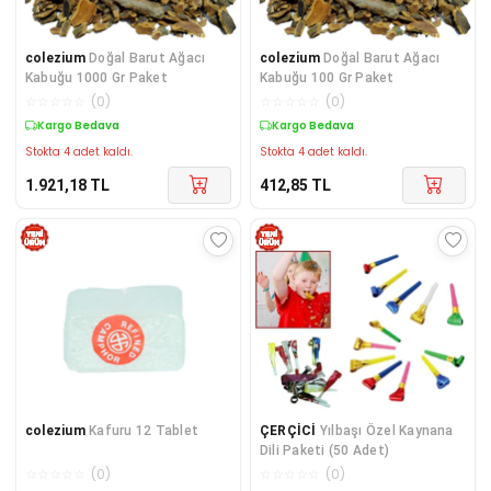
colezium
Doğal Barut Ağacı
colezium
Doğal Barut Ağacı
Kabuğu 1000 Gr Paket
Kabuğu 100 Gr Paket
☆
☆
☆
☆
☆
(
0
)
☆
☆
☆
☆
☆
(
0
)
Kargo Bedava
Kargo Bedava
Stokta 4 adet kaldı.
Stokta 4 adet kaldı.
1.921,18
TL
412,85
TL
colezium
Kafuru 12 Tablet
ÇERÇİCİ
Yılbaşı Özel Kaynana
Dili Paketi (50 Adet)
☆
☆
☆
☆
☆
(
0
)
☆
☆
☆
☆
☆
(
0
)