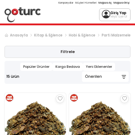
Kampanyalar
Müşteri Hizmetleri
Mağaza Aç
Mağaza Girişi
Giriş Yap
veya üye ol
Anasayfa
Kitap & Eğlence
Hobi & Eğlence
Parti Malzemeleri
Filtrele
Popüler Ürünler
Kargo Bedava
Yeni Eklenenler
15
ürün