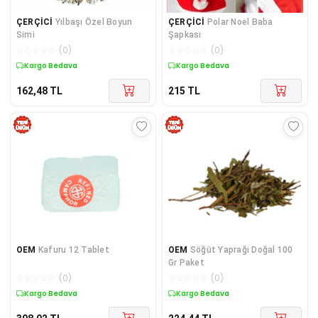
ÇERÇİCİ
Yılbaşı Özel Boyun
ÇERÇİCİ
Polar Noel Baba
Simi
Şapkası
☆
☆
☆
☆
☆
(
0
)
☆
☆
☆
☆
☆
(
0
)
Kargo Bedava
Kargo Bedava
162,48
TL
215
TL
OEM
Kafuru 12 Tablet
OEM
Söğüt Yaprağı Doğal 100
Gr Paket
☆
☆
☆
☆
☆
(
0
)
☆
☆
☆
☆
☆
(
0
)
Kargo Bedava
Kargo Bedava