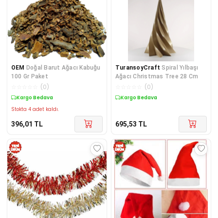
OEM
Doğal Barut Ağacı Kabuğu
TuransoyCraft
Spiral Yılbaşı
100 Gr Paket
Ağacı Christmas Tree 28 Cm
☆
☆
☆
☆
☆
(
0
)
☆
☆
☆
☆
☆
(
0
)
Kargo Bedava
Kargo Bedava
Stokta 4 adet kaldı.
396,01
TL
695,53
TL