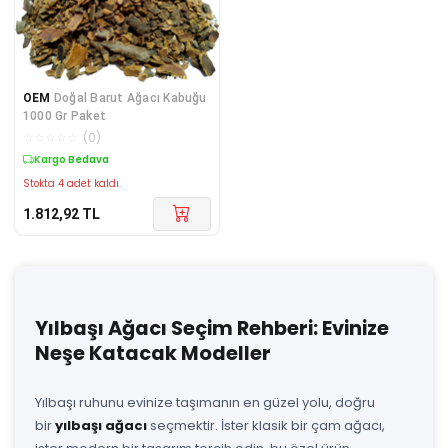
OEM
Doğal Barut Ağacı Kabuğu
1000 Gr Paket
☆
☆
☆
☆
☆
(
0
)
Kargo Bedava
Stokta 4 adet kaldı.
1.812,92
TL
Yılbaşı Ağacı Seçim Rehberi: Evinize
Neşe Katacak Modeller
Yılbaşı ruhunu evinize taşımanın en güzel yolu, doğru
bir
yılbaşı ağacı
seçmektir. İster klasik bir çam ağacı,