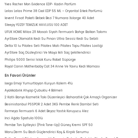
Yves Rocher Mon Evidence EDP- Kadın Parfüm
Lelas Lelas Prime 38 Cool EDP 55 ML – Oryantal Erkek Parfümü
levent Fırsat Paketi Bebek Bezi 7 Numara Xxlarge 40 Adet
Sleepy YÜZEY TEMİZLİK HAVLUSU 100 ADET
UFUK HOME Milas 211 Masalı Siyah Fermuarlı Bahçe Balkon Takımı
AyrStore Otomatik Kedi Su Pınarı Ultra Sessiz Kedi Su Sebili
Delta 10 lu Pilates Seti Pilates Matı Pilates Topu Pilates Lastiği
AyrStore Saç Düzleştirici Ve Maşa İkili Saç Şekillendirici
Philips 5000 Serisi Islak Kuru Robot Süpürge
Royal Canin Motherbaby Cat 34 Anne Ve Yavru Kedi Maması
En Favori Ürünler
İsego Emoji Yumurtlayan Kurşun Kalem 4'lü
Ayakkabılık Ahşap Çubuklu 4 Bölmeli
2 Katlı Banyo Kozmetik Takı Düzenleyici Baharatlık Çok Amaçlı Organizer
Besinistanbul PSSPOR 2 Adet 3KG Pembe Renk Dambıl Seti
Formeya Fermuarlı 6 Adet Beyaz Yastık Koruyucu Alez
İnci Ağda Spatula 100lü
Pembe Ton Eşitleyici (Pink Tone-Up) Güneş Kremi SPF 50
Maru.Derm Su Bazlı Güçlendirici Kaş & Kirpik Serumu