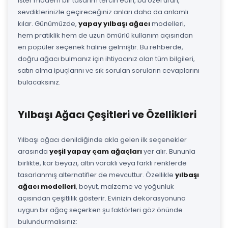
ister modern bir tasarım tercih edin, bu özel ürün,
sevdiklerinizle geçireceğiniz anları daha da anlamlı
kılar. Günümüzde,
yapay yılbaşı ağacı
modelleri,
hem pratiklik hem de uzun ömürlü kullanım açısından
en popüler seçenek haline gelmiştir. Bu rehberde,
doğru ağacı bulmanız için ihtiyacınız olan tüm bilgileri,
satın alma ipuçlarını ve sık sorulan soruların cevaplarını
bulacaksınız.
Yılbaşı Ağacı Çeşitleri ve Özellikleri
Yılbaşı ağacı denildiğinde akla gelen ilk seçenekler
arasında
yeşil yapay çam ağaçları
yer alır. Bununla
birlikte, kar beyazı, altın varaklı veya farklı renklerde
tasarlanmış alternatifler de mevcuttur. Özellikle
yılbaşı
ağacı modelleri
, boyut, malzeme ve yoğunluk
açısından çeşitlilik gösterir. Evinizin dekorasyonuna
uygun bir ağaç seçerken şu faktörleri göz önünde
bulundurmalısınız: