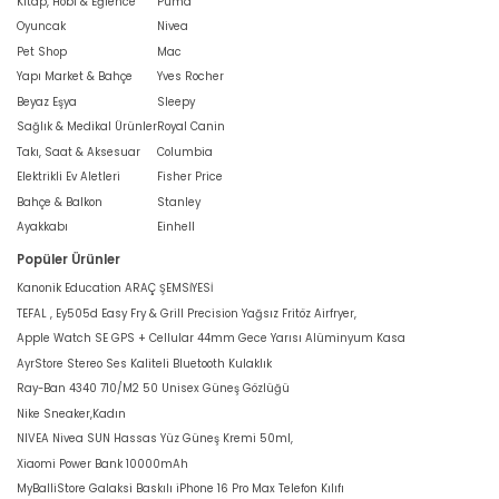
Kitap, Hobi & Eğlence
Puma
Oyuncak
Nivea
Pet Shop
Mac
Yapı Market & Bahçe
Yves Rocher
Beyaz Eşya
Sleepy
Sağlık & Medikal Ürünler
Royal Canin
Takı, Saat & Aksesuar
Columbia
Elektrikli Ev Aletleri
Fisher Price
Bahçe & Balkon
Stanley
Ayakkabı
Einhell
Popüler Ürünler
Kanonik Education ARAÇ ŞEMSİYESİ
TEFAL , Ey505d Easy Fry & Grill Precision Yağsız Fritöz Airfryer,
Apple Watch SE GPS + Cellular 44mm Gece Yarısı Alüminyum Kasa
AyrStore Stereo Ses Kaliteli Bluetooth Kulaklık
Ray-Ban 4340 710/M2 50 Unisex Güneş Gözlüğü
Nike Sneaker,Kadın
NIVEA Nivea SUN Hassas Yüz Güneş Kremi 50ml,
Xiaomi Power Bank 10000mAh
MyBalliStore Galaksi Baskılı iPhone 16 Pro Max Telefon Kılıfı