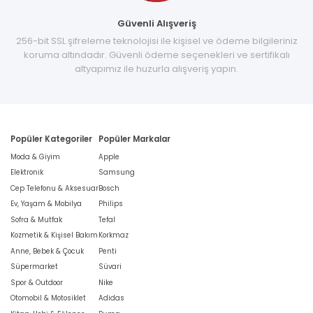
Güvenli Alışveriş
256-bit SSL şifreleme teknolojisi ile kişisel ve ödeme bilgileriniz
koruma altındadır. Güvenli ödeme seçenekleri ve sertifikalı
altyapımız ile huzurla alışveriş yapın.
Popüler Kategoriler
Popüler Markalar
Moda & Giyim
Apple
Elektronik
Samsung
Cep Telefonu & Aksesuar
Bosch
Ev, Yaşam & Mobilya
Philips
Sofra & Mutfak
Tefal
Kozmetik & Kişisel Bakım
Korkmaz
Anne, Bebek & Çocuk
Penti
Süpermarket
Süvari
Spor & Outdoor
Nike
Otomobil & Motosiklet
Adidas