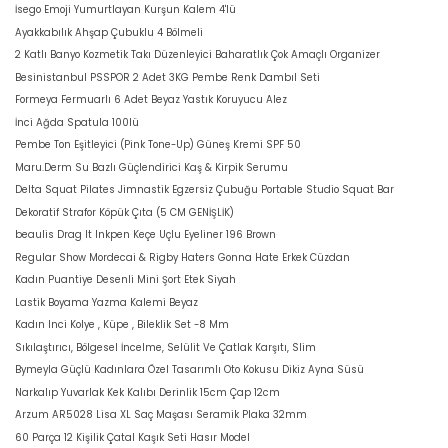
İsego Emoji Yumurtlayan Kurşun Kalem 4'lü
Ayakkabılık Ahşap Çubuklu 4 Bölmeli
2 Katlı Banyo Kozmetik Takı Düzenleyici Baharatlık Çok Amaçlı Organizer
Besinistanbul PSSPOR 2 Adet 3KG Pembe Renk Dambıl Seti
Formeya Fermuarlı 6 Adet Beyaz Yastık Koruyucu Alez
İnci Ağda Spatula 100lü
Pembe Ton Eşitleyici (Pink Tone-Up) Güneş Kremi SPF 50
Maru.Derm Su Bazlı Güçlendirici Kaş & Kirpik Serumu
Delta Squat Pilates Jimnastik Egzersiz Çubuğu Portable Studio Squat Bar
Dekoratif Strafor Köpük Çıta (5 CM GENİŞLİK)
beaulis Drag It Inkpen Keçe Uçlu Eyeliner 196 Brown
Regular Show Mordecai & Rigby Haters Gonna Hate Erkek Cüzdan
Kadın Puantiye Desenli Mini Şort Etek Siyah
Lastik Boyama Yazma Kalemi Beyaz
Kadın Inci Kolye , Küpe , Bileklik Set -8 Mm
Sıkılaştırıcı, Bölgesel İncelme, Selülit Ve Çatlak Karşıtı, Slim
Bymeyla Güçlü Kadınlara Özel Tasarımlı Oto Kokusu Dikiz Ayna Süsü
Narkalıp Yuvarlak Kek Kalıbı Derinlik 15cm Çap 12cm
Arzum AR5028 Lisa XL Saç Maşası Seramik Plaka 32mm
60 Parça 12 Kişilik Çatal Kaşık Seti Hasır Model