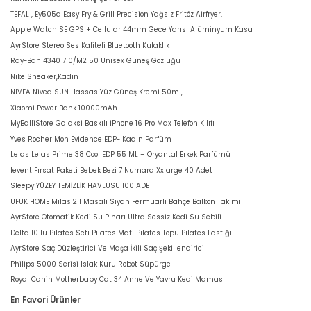
TEFAL , Ey505d Easy Fry & Grill Precision Yağsız Fritöz Airfryer,
Apple Watch SE GPS + Cellular 44mm Gece Yarısı Alüminyum Kasa
AyrStore Stereo Ses Kaliteli Bluetooth Kulaklık
Ray-Ban 4340 710/M2 50 Unisex Güneş Gözlüğü
Nike Sneaker,Kadın
NIVEA Nivea SUN Hassas Yüz Güneş Kremi 50ml,
Xiaomi Power Bank 10000mAh
MyBalliStore Galaksi Baskılı iPhone 16 Pro Max Telefon Kılıfı
Yves Rocher Mon Evidence EDP- Kadın Parfüm
Lelas Lelas Prime 38 Cool EDP 55 ML – Oryantal Erkek Parfümü
levent Fırsat Paketi Bebek Bezi 7 Numara Xxlarge 40 Adet
Sleepy YÜZEY TEMİZLİK HAVLUSU 100 ADET
UFUK HOME Milas 211 Masalı Siyah Fermuarlı Bahçe Balkon Takımı
AyrStore Otomatik Kedi Su Pınarı Ultra Sessiz Kedi Su Sebili
Delta 10 lu Pilates Seti Pilates Matı Pilates Topu Pilates Lastiği
AyrStore Saç Düzleştirici Ve Maşa İkili Saç Şekillendirici
Philips 5000 Serisi Islak Kuru Robot Süpürge
Royal Canin Motherbaby Cat 34 Anne Ve Yavru Kedi Maması
En Favori Ürünler