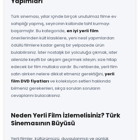
Yapımları
Türk sineması, yıllar içinde birçok unutulmaz filme ev
sahipliği yapmış, seyircinin kalbinde taht kurmayı
başarmıştır. Bu kategoride,
en iyi yerli film
önerilerinden kült klasiklere, yeni nesil yapımlardan
ödüllü filmlere kadar geniş bir yelpazede ürün
bulabilirsiniz. İster nostaljik bir yolculuğa çıkmak, ister
ailenizle keyifli bir akşam geçirmek isteyin; size hitap
edecek bir film mutlaka vardır. Bu rehberde, yerli film
satın alırken nelere dikkat etmeniz gerektiğini,
yerli
film DVD fiyatları
ve koleksiyon setleri hakkında
bilmeniz gerekenleri, sıkça sorulan soruların
cevaplarını bulacaksınız.
Neden Yerli Film İzlemelisiniz? Türk
Sinemasının Büyüsü
Yerli filmler, kültürümüzü, duygularımızı ve günlük