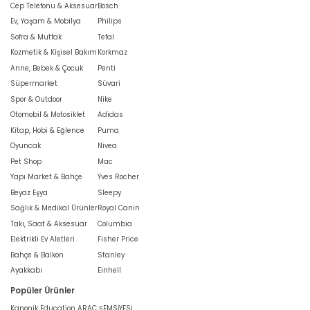
Cep Telefonu & Aksesuar
Bosch
Ev, Yaşam & Mobilya
Philips
Sofra & Mutfak
Tefal
Kozmetik & Kişisel Bakım
Korkmaz
Anne, Bebek & Çocuk
Penti
Süpermarket
Süvari
Spor & Outdoor
Nike
Otomobil & Motosiklet
Adidas
Kitap, Hobi & Eğlence
Puma
Oyuncak
Nivea
Pet Shop
Mac
Yapı Market & Bahçe
Yves Rocher
Beyaz Eşya
Sleepy
Sağlık & Medikal Ürünler
Royal Canin
Takı, Saat & Aksesuar
Columbia
Elektrikli Ev Aletleri
Fisher Price
Bahçe & Balkon
Stanley
Ayakkabı
Einhell
Popüler Ürünler
Kanonik Education ARAÇ ŞEMSİYESİ