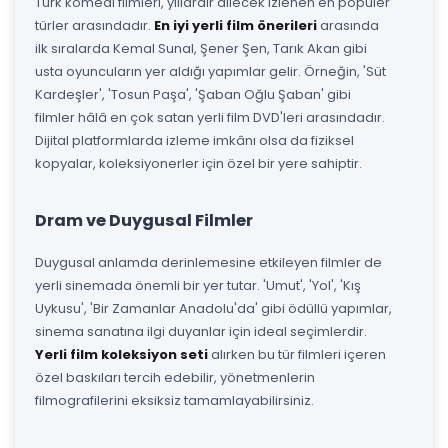
Türk komedi filmleri, yıllardır ailecek izlenen en popüler
türler arasındadır.
En iyi yerli film önerileri
arasında
ilk sıralarda Kemal Sunal, Şener Şen, Tarık Akan gibi
usta oyuncuların yer aldığı yapımlar gelir. Örneğin, 'Süt
Kardeşler', 'Tosun Paşa', 'Şaban Oğlu Şaban' gibi
filmler hâlâ en çok satan yerli film DVD'leri arasındadır.
Dijital platformlarda izleme imkânı olsa da fiziksel
kopyalar, koleksiyonerler için özel bir yere sahiptir.
Dram ve Duygusal Filmler
Duygusal anlamda derinlemesine etkileyen filmler de
yerli sinemada önemli bir yer tutar. 'Umut', 'Yol', 'Kış
Uykusu', 'Bir Zamanlar Anadolu'da' gibi ödüllü yapımlar,
sinema sanatına ilgi duyanlar için ideal seçimlerdir.
Yerli film koleksiyon seti
alırken bu tür filmleri içeren
özel baskıları tercih edebilir, yönetmenlerin
filmografilerini eksiksiz tamamlayabilirsiniz.