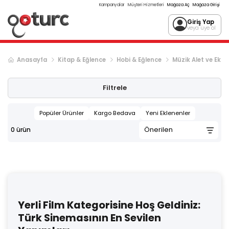
Kampanyalar
Müşteri Hizmetleri
Mağaza Aç
Mağaza Girişi
Giriş Yap
veya üye ol
Anasayfa
Kitap & Eğlence
Hobi & Eğlence
Müzik Alet ve Ekip
Filtrele
Popüler Ürünler
Kargo Bedava
Yeni Eklenenler
0
ürün
Yerli Film Kategorisine Hoş Geldiniz:
Türk Sinemasının En Sevilen