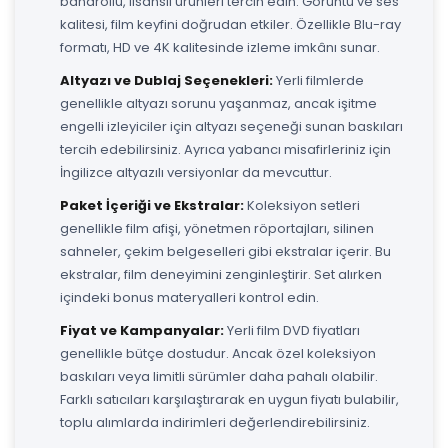
bandrollü, lisanslı ürünleri tercih edin. Görüntü ve ses
kalitesi, film keyfini doğrudan etkiler. Özellikle Blu-ray
formatı, HD ve 4K kalitesinde izleme imkânı sunar.
Altyazı ve Dublaj Seçenekleri:
Yerli filmlerde
genellikle altyazı sorunu yaşanmaz, ancak işitme
engelli izleyiciler için altyazı seçeneği sunan baskıları
tercih edebilirsiniz. Ayrıca yabancı misafirleriniz için
İngilizce altyazılı versiyonlar da mevcuttur.
Paket İçeriği ve Ekstralar:
Koleksiyon setleri
genellikle film afişi, yönetmen röportajları, silinen
sahneler, çekim belgeselleri gibi ekstralar içerir. Bu
ekstralar, film deneyimini zenginleştirir. Set alırken
içindeki bonus materyalleri kontrol edin.
Fiyat ve Kampanyalar:
Yerli film DVD fiyatları
genellikle bütçe dostudur. Ancak özel koleksiyon
baskıları veya limitli sürümler daha pahalı olabilir.
Farklı satıcıları karşılaştırarak en uygun fiyatı bulabilir,
toplu alımlarda indirimleri değerlendirebilirsiniz.