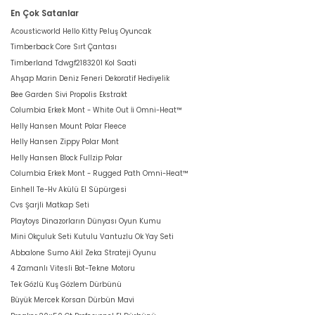
En Çok Satanlar
Acousticworld Hello Kitty Peluş Oyuncak
Timberback Core Sırt Çantası
Timberland Tdwgf2183201 Kol Saati
Ahşap Marin Deniz Feneri Dekoratif Hediyelik
Bee Garden Sivi Propolis Ekstrakt
Columbia Erkek Mont - White Out İi Omni-Heat™
Helly Hansen Mount Polar Fleece
Helly Hansen Zippy Polar Mont
Helly Hansen Block Fullzip Polar
Columbia Erkek Mont - Rugged Path Omni-Heat™
Einhell Te-Hv Akülü El Süpürgesi
Cvs Şarjli Matkap Seti
Playtoys Dinazorların Dünyası Oyun Kumu
Mini Okçuluk Seti Kutulu Vantuzlu Ok Yay Seti
Abbalone Sumo Akil Zeka Strateji Oyunu
4 Zamanlı Vitesli Bot-Tekne Motoru
Tek Gözlü Kuş Gözlem Dürbünü
Büyük Mercek Korsan Dürbün Mavi