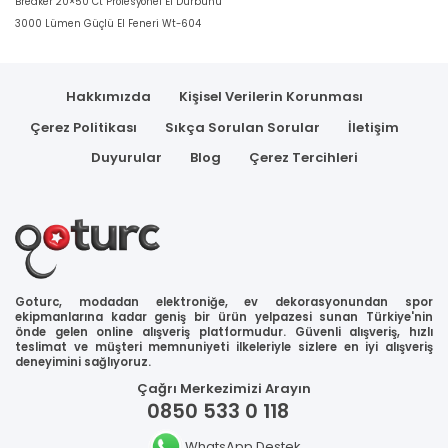
Breaker 20×50 Ct Profesyonel El Dürbünü
3000 Lümen Güçlü El Feneri Wt-604
Hakkımızda
Kişisel Verilerin Korunması
Çerez Politikası
Sıkça Sorulan Sorular
İletişim
Duyurular
Blog
Çerez Tercihleri
Goturc, modadan elektroniğe, ev dekorasyonundan spor
ekipmanlarına kadar geniş bir ürün yelpazesi sunan Türkiye'nin
önde gelen online alışveriş platformudur. Güvenli alışveriş, hızlı
teslimat ve müşteri memnuniyeti ilkeleriyle sizlere en iyi alışveriş
deneyimini sağlıyoruz.
Çağrı Merkezimizi Arayın
0850 533 0 118
WhatsApp Destek