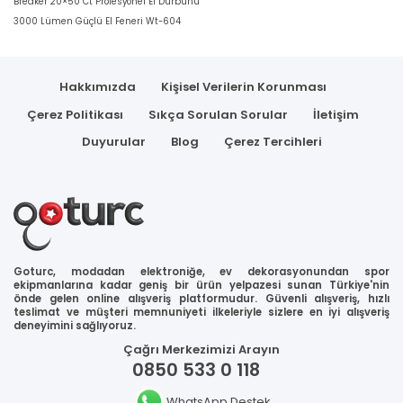
Breaker 20×50 Ct Profesyonel El Dürbünü
3000 Lümen Güçlü El Feneri Wt-604
Hakkımızda
Kişisel Verilerin Korunması
Çerez Politikası
Sıkça Sorulan Sorular
İletişim
Duyurular
Blog
Çerez Tercihleri
Goturc, modadan elektroniğe, ev dekorasyonundan spor
ekipmanlarına kadar geniş bir ürün yelpazesi sunan Türkiye'nin
önde gelen online alışveriş platformudur. Güvenli alışveriş, hızlı
teslimat ve müşteri memnuniyeti ilkeleriyle sizlere en iyi alışveriş
deneyimini sağlıyoruz.
Çağrı Merkezimizi Arayın
0850 533 0 118
WhatsApp Destek