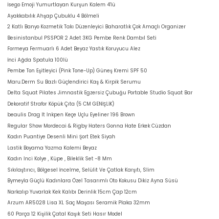
İsego Emoji Yumurtlayan Kurşun Kalem 4'lü
Ayakkabılık Ahşap Çubuklu 4 Bölmeli
2 Katlı Banyo Kozmetik Takı Düzenleyici Baharatlık Çok Amaçlı Organizer
Besinistanbul PSSPOR 2 Adet 3KG Pembe Renk Dambıl Seti
Formeya Fermuarlı 6 Adet Beyaz Yastık Koruyucu Alez
İnci Ağda Spatula 100lü
Pembe Ton Eşitleyici (Pink Tone-Up) Güneş Kremi SPF 50
Maru.Derm Su Bazlı Güçlendirici Kaş & Kirpik Serumu
Delta Squat Pilates Jimnastik Egzersiz Çubuğu Portable Studio Squat Bar
Dekoratif Strafor Köpük Çıta (5 CM GENİŞLİK)
beaulis Drag It Inkpen Keçe Uçlu Eyeliner 196 Brown
Regular Show Mordecai & Rigby Haters Gonna Hate Erkek Cüzdan
Kadın Puantiye Desenli Mini Şort Etek Siyah
Lastik Boyama Yazma Kalemi Beyaz
Kadın Inci Kolye , Küpe , Bileklik Set -8 Mm
Sıkılaştırıcı, Bölgesel İncelme, Selülit Ve Çatlak Karşıtı, Slim
Bymeyla Güçlü Kadınlara Özel Tasarımlı Oto Kokusu Dikiz Ayna Süsü
Narkalıp Yuvarlak Kek Kalıbı Derinlik 15cm Çap 12cm
Arzum AR5028 Lisa XL Saç Maşası Seramik Plaka 32mm
60 Parça 12 Kişilik Çatal Kaşık Seti Hasır Model