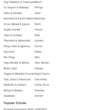
Cep Telefonu & Aksesuar
Bosch
Ev, Yaşam & Mobilya
Philips
Sofra & Mutfak
Tefal
Kozmetik & Kişisel Bakım
Korkmaz
Anne, Bebek & Çocuk
Penti
Süpermarket
Süvari
Spor & Outdoor
Nike
Otomobil & Motosiklet
Adidas
Kitap, Hobi & Eğlence
Puma
Oyuncak
Nivea
Pet Shop
Mac
Yapı Market & Bahçe
Yves Rocher
Beyaz Eşya
Sleepy
Sağlık & Medikal Ürünler
Royal Canin
Takı, Saat & Aksesuar
Columbia
Elektrikli Ev Aletleri
Fisher Price
Bahçe & Balkon
Stanley
Ayakkabı
Einhell
Popüler Ürünler
Kanonik Education ARAÇ ŞEMSİYESİ