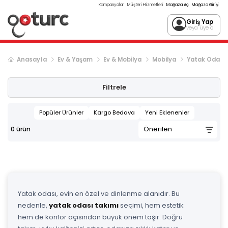
Kampanyalar
Müşteri Hizmetleri
Mağaza Aç
Mağaza Girişi
Giriş Yap
veya üye ol
Anasayfa
Ev & Yaşam
Ev & Mobilya
Mobilya
Yatak Odası
Filtrele
Popüler Ürünler
Kargo Bedava
Yeni Eklenenler
0
ürün
Yatak odası, evin en özel ve dinlenme alanıdır. Bu
nedenle,
yatak odası takımı
seçimi, hem estetik
hem de konfor açısından büyük önem taşır. Doğru