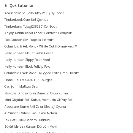
En Çok Satanlar
Acousticworld Hello Kitty Peluş Oyuncak
Timberback Core Sırt Çantası
Timberland Tdwgf2183201 Kol Saati
Ahşap Marin Deniz Feneri Dekoratif Hediyelik
Bee Garden Sivi Propolis Ekstrakt
Columbia Erkek Mont - White Out İi Omni-Heat™
Helly Hansen Mount Polar Fleece
Helly Hansen Zippy Polar Mont
Helly Hansen Block Fullzip Polar
Columbia Erkek Mont - Rugged Path Omni-Heat™
Einhell Te-Hv Akülü El Süpürgesi
Cvs Şarjli Matkap Seti
Playtoys Dinazorların Dünyası Oyun Kumu
Mini Okçuluk Seti Kutulu Vantuzlu Ok Yay Seti
Abbalone Sumo Akil Zeka Strateji Oyunu
4 Zamanlı Vitesli Bot-Tekne Motoru
Tek Gözlü Kuş Gözlem Dürbünü
Büyük Mercek Korsan Dürbün Mavi