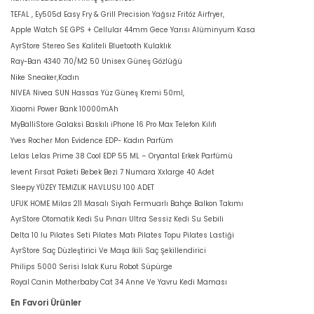
TEFAL , Ey505d Easy Fry & Grill Precision Yağsız Fritöz Airfryer,
Apple Watch SE GPS + Cellular 44mm Gece Yarısı Alüminyum Kasa
AyrStore Stereo Ses Kaliteli Bluetooth Kulaklık
Ray-Ban 4340 710/M2 50 Unisex Güneş Gözlüğü
Nike Sneaker,Kadın
NIVEA Nivea SUN Hassas Yüz Güneş Kremi 50ml,
Xiaomi Power Bank 10000mAh
MyBalliStore Galaksi Baskılı iPhone 16 Pro Max Telefon Kılıfı
Yves Rocher Mon Evidence EDP- Kadın Parfüm
Lelas Lelas Prime 38 Cool EDP 55 ML – Oryantal Erkek Parfümü
levent Fırsat Paketi Bebek Bezi 7 Numara Xxlarge 40 Adet
Sleepy YÜZEY TEMİZLİK HAVLUSU 100 ADET
UFUK HOME Milas 211 Masalı Siyah Fermuarlı Bahçe Balkon Takımı
AyrStore Otomatik Kedi Su Pınarı Ultra Sessiz Kedi Su Sebili
Delta 10 lu Pilates Seti Pilates Matı Pilates Topu Pilates Lastiği
AyrStore Saç Düzleştirici Ve Maşa İkili Saç Şekillendirici
Philips 5000 Serisi Islak Kuru Robot Süpürge
Royal Canin Motherbaby Cat 34 Anne Ve Yavru Kedi Maması
En Favori Ürünler