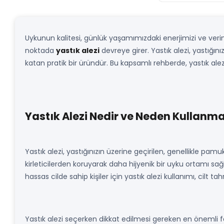
Uykunun kalitesi, günlük yaşamımızdaki enerjimizi ve veriml
noktada
yastık alezi
devreye girer. Yastık alezi, yastığı
katan pratik bir üründür. Bu kapsamlı rehberde, yastık alez
Yastık Alezi Nedir ve Neden Kullanma
Yastık alezi, yastığınızın üzerine geçirilen, genellikle pamu
kirleticilerden koruyarak daha hijyenik bir uyku ortamı sağlam
hassas cilde sahip kişiler için yastık alezi kullanımı, cilt ta
Yastık alezi seçerken dikkat edilmesi gereken en önemli f