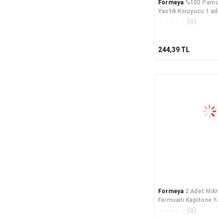
Formeya
%100 Pamu
Yastık Koruyucu 1 a
☆
☆
☆
☆
☆
(
0
)
244,39
TL
Formeya
2 Adet Mikr
Fermuarlı Kapitone Y
Yastık Alezi Yastık K
☆
☆
☆
☆
☆
(
0
)