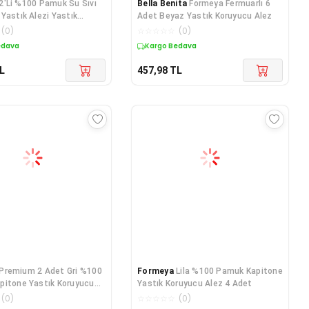
2'Li %100 Pamuk Su Sıvı
Bella Benita
Formeya Fermuarlı 6
Yastık Alezi Yastık
Adet Beyaz Yastık Koruyucu Alez
Yastık Kılıfı 50x70 cm
(
0
)
☆
☆
☆
☆
☆
(
0
)
edava
Kargo Bedava
L
457,98
TL
Premium 2 Adet Gri %100
Formeya
Lila %100 Pamuk Kapitone
pitone Yastık Koruyucu
Yastık Koruyucu Alez 4 Adet
Yastık Alezi Kılıf Seti
(
0
)
☆
☆
☆
☆
☆
(
0
)