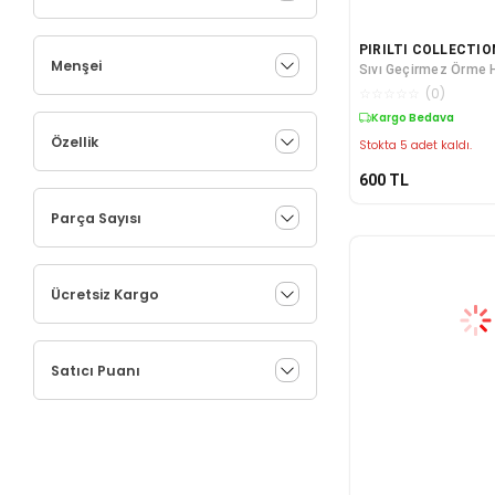
PIRILTI COLLECTIO
Menşei
Sıvı Geçirmez Örme H
☆
☆
☆
☆
☆
(
0
)
Kargo Bedava
Özellik
Stokta 5 adet kaldı.
600
TL
Parça Sayısı
Ücretsiz Kargo
Satıcı Puanı