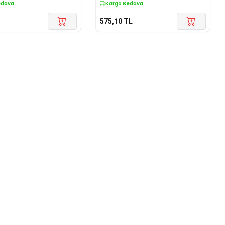
edava
Kargo Bedava
575,10
TL