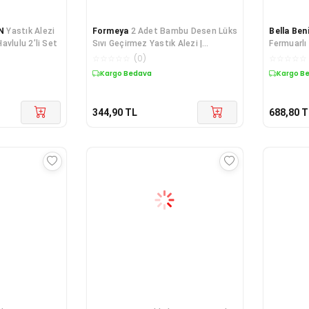
N
Yastık Alezi
Formeya
2 Adet Bambu Desen Lüks
Bella Ben
avlulu 2’li Set
Sıvı Geçirmez Yastık Alezi |
Fermuarlı
Fermuarlı 50x70 cm 2'li Yastık
Yastık Ko
☆
☆
☆
☆
☆
(
0
)
☆
☆
☆
☆
☆
Koruyucu
Kargo Bedava
Kargo B
344,90
TL
688,80
T