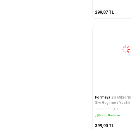
299,87
TL
Formeya
2'li Mikrof
Sıvı Geçirmez Yastık 
Sıvı Geçirmez Yastık
☆
☆
☆
☆
☆
(
0
)
50x70cm
Kargo Bedava
399,90
TL