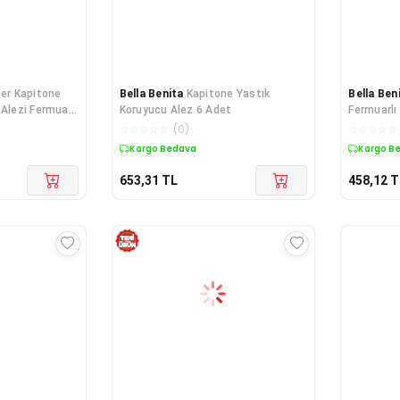
iber Kapitone
Bella Benita
Kapitone Yastık
Bella Ben
Alezi Fermuarlı
Koruyucu Alez 6 Adet
Fermuarlı
 Koruyucu
Yastık Ko
☆
☆
☆
☆
☆
(
0
)
☆
☆
☆
☆
☆
Kargo Bedava
Kargo B
653,31
TL
458,12
T