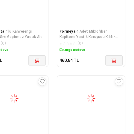
ita
4'lü Kahverengi
Formeya
4 Adet Mikrofiber
 Sıvı Geçirmez Yastık Alezi
Kapitone Yastık Koruyucu Kılıfı-
ruyucu
Fermuarlı Yastık Alezi Kılıf Seti
(
0
)
☆
☆
☆
☆
☆
(
0
)
50x70 cm
edava
Kargo Bedava
L
460,84
TL