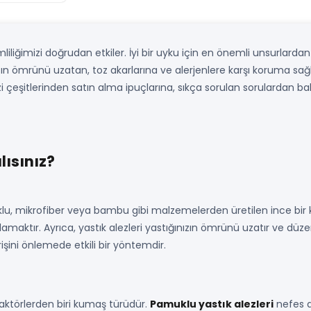
iliğimizi doğrudan etkiler. İyi bir uyku için en önemli unsurlardan 
nızın ömrünü uzatan, toz akarlarına ve alerjenlere karşı koruma s
i çeşitlerinden satın alma ipuçlarına, sıkça sorulan sorulardan ba
lısınız?
klu, mikrofiber veya bambu gibi malzemelerden üretilen ince bir kılıf
aktır. Ayrıca, yastık alezleri yastığınızın ömrünü uzatır ve düzenli o
hrişini önlemede etkili bir yöntemdir.
aktörlerden biri kumaş türüdür.
Pamuklu yastık alezleri
nefes a