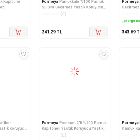
k Kapitone
Formeya
Pamukkale %100 Pamuk
Formeya
det
Su Sıvı Geçirmez Yastık Koruyucu
Geçirmez 
Alez 50x70 cm 1 Adet
Koruyucu 
☆
☆
☆
☆
☆
(
0
)
☆
☆
☆
☆
☆
Kargo B
241,29
TL
343,69
T
ofiber
Formeya
Premium 2'li %100 Pamuk
Formeya
astık Koruyucu
Kapitoneli Yastık Koruyucu Yastık
Pamuk Ka
ılıfı 50*70cm
Alezi 50x70 cm
Fermuarlı 
☆
☆
☆
☆
☆
(
0
)
☆
☆
☆
☆
☆
50x70 cm