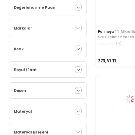
Değerlendirme Puanı
Markalar
Formeya
1'li Mikrof
Sıvı Geçirmez Yastık 
Sıvı Geçirmez Yastık
☆
☆
☆
☆
☆
(
0
)
50x70 cm
Renk
273,61
TL
Boyut/Ebat
Desen
Materyal
Materyal Bileşeni