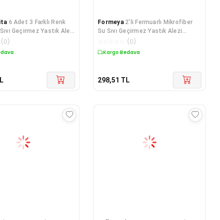
ita
6 Adet 3 Farklı Renk
Formeya
2'li Fermuarlı Mikrofiber
 Sıvı Geçirmez Yastık Alezi
Su Sıvı Geçirmez Yastık Alezi
ruyucu
Yastık Koruyucu
(
0
)
☆
☆
☆
☆
☆
(
0
)
edava
Kargo Bedava
L
298,51
TL