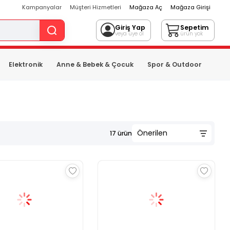
Kampanyalar
Müşteri Hizmetleri
Mağaza Aç
Mağaza Girişi
Giriş Yap
Sepetim
veya üye ol
ürün yok
Elektronik
Anne & Bebek & Çocuk
Spor & Outdoor
17
ürün