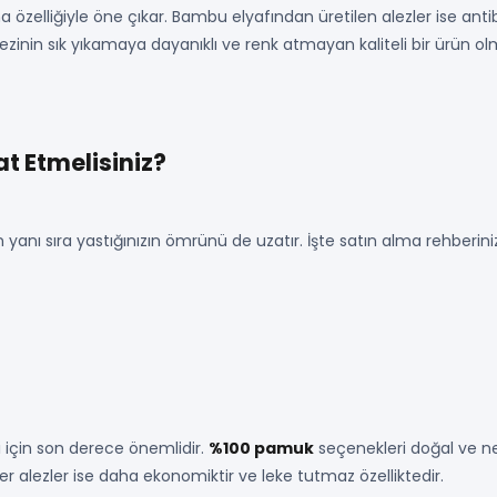
a özelliğiyle öne çıkar. Bambu elyafından üretilen alezler ise antib
ezinin sık yıkamaya dayanıklı ve renk atmayan kaliteli bir ürün o
at Etmelisiniz?
 yanı sıra yastığınızın ömrünü de uzatır. İşte satın alma rehbe
 için son derece önemlidir.
%100 pamuk
seçenekleri doğal ve nefe
ber alezler ise daha ekonomiktir ve leke tutmaz özelliktedir.