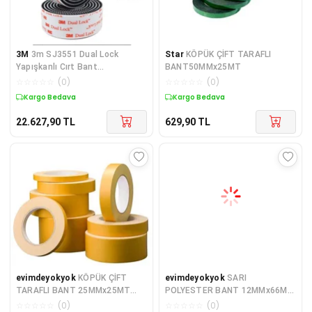
3M
3m SJ3551 Dual Lock
Star
KÖPÜK ÇİFT TARAFLI
Yapışkanlı Cırt Bant
BANT50MMx25MT
25mmx45,7mt
☆
☆
☆
☆
☆
(
0
)
☆
☆
☆
☆
☆
(
0
)
Kargo Bedava
Kargo Bedava
22.627,90
TL
629,90
TL
evimdeyokyok
KÖPÜK ÇİFT
evimdeyokyok
SARI
TARAFLI BANT 25MMx25MT
POLYESTER BANT 12MMx66MT
TdrTR
TdrTR
☆
☆
☆
☆
☆
(
0
)
☆
☆
☆
☆
☆
(
0
)