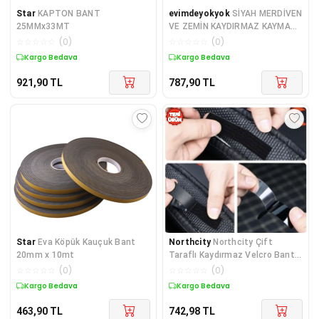
Star
KAPTON BANT
evimdeyokyok
SİYAH MERDİVEN
25MMx33MT
VE ZEMİN KAYDIRMAZ KAYMAZ
BANT 50MMx25MT TdrTR
☆
☆
☆
☆
☆
(
0
)
☆
☆
☆
☆
☆
(
0
)
Kargo Bedava
Kargo Bedava
921,90
TL
787,90
TL
Star
Eva Köpük Kauçuk Bant
Northcity
Northcity Çift
20mm x 10mt
Taraflı Kaydırmaz Velcro Bant -
Araç Ev Ofis Düzen
☆
☆
☆
☆
☆
(
0
)
☆
☆
☆
☆
☆
(
0
)
Kargo Bedava
Kargo Bedava
463,90
TL
742,98
TL