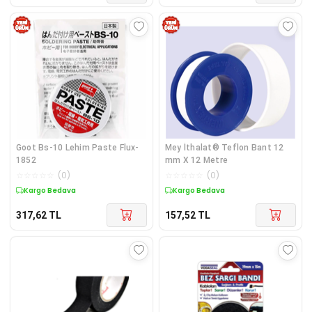
Goot Bs-10 Lehim Paste Flux-
Mey İthalat® Teflon Bant 12
1852
mm X 12 Metre
☆
☆
☆
☆
☆
(
0
)
☆
☆
☆
☆
☆
(
0
)
Kargo Bedava
Kargo Bedava
317,62
TL
157,52
TL