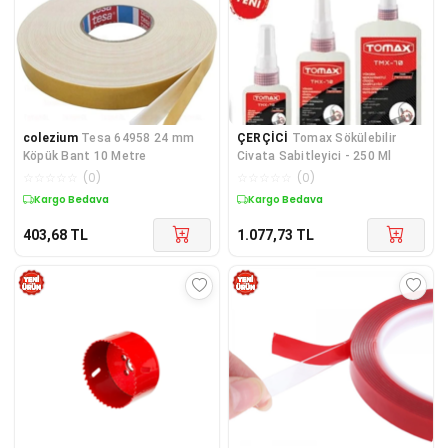
colezium
Tesa 64958 24 mm
ÇERÇİCİ
Tomax Sökülebilir
Köpük Bant 10 Metre
Civata Sabitleyici - 250 Ml
☆
☆
☆
☆
☆
(
0
)
☆
☆
☆
☆
☆
(
0
)
Kargo Bedava
Kargo Bedava
403,68
TL
1.077,73
TL