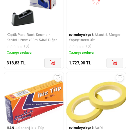
Küçük Para Bant Kesme -
evimdeyokyok
Akustik Sünger
Kesici 12mmx33m 5468 Diğer
Yapıştırıcısı 3lt
☆
☆
☆
☆
☆
(
0
)
☆
☆
☆
☆
☆
(
0
)
Kargo Bedava
Kargo Bedava
318,83
TL
1.727,90
TL
HAN
Jalasanj Ikiz Tüp
evimdeyokyok
SARI