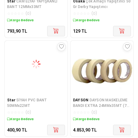
Star
CAM ELYAF YAPIŞKANLI
Osaka
Çok Amaçlı Yapıştırıcı 50
BANT 12MMx33MT
Gr Derby Yapıştırıcı
☆
☆
☆
☆
☆
(
0
)
☆
☆
☆
☆
☆
(
0
)
Kargo Bedava
Kargo Bedava
793,90
TL
129
TL
Star
SİYAH PVC BANT
DAYSON
DAYSON MASKELEME
50MMx22MT
BANDI EXTRA 24MMx35MT (72
ADET)
☆
☆
☆
☆
☆
(
0
)
☆
☆
☆
☆
☆
(
0
)
Kargo Bedava
Kargo Bedava
400,90
TL
4.853,90
TL