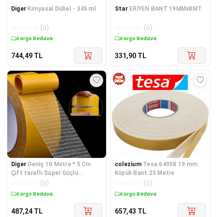
Diger
Kimyasal Dübel - 345 ml
Star
ERİYEN BANT 19MMx8MT
☆
☆
☆
☆
☆
(
0
)
☆
☆
☆
☆
☆
(
0
)
Kargo Bedava
Kargo Bedava
744,49
TL
331,90
TL
Diger
Geniş 10 Metre * 5 Cm
colezium
Tesa 64958 19 mm
Çift taraflı Süper Güçlü
Köpük Bant 25 Metre
Yapışkan Yapıştırı
☆
☆
☆
☆
☆
(
0
)
☆
☆
☆
☆
☆
(
0
)
Kargo Bedava
Kargo Bedava
487,24
TL
657,43
TL