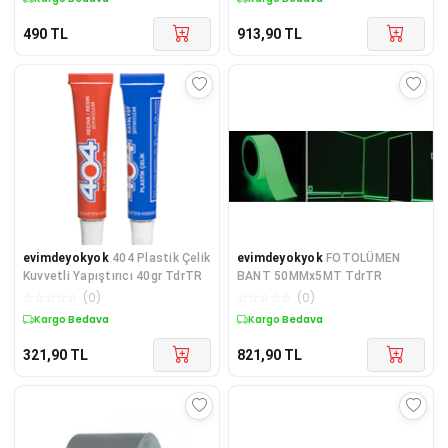
490
TL
913,90
TL
evimdeyokyok
404 Plastik Çelik
evimdeyokyok
FOTOLÜMEN
Kuvvetli Yapıştırıcı 40gr TdrTR
BANT 50MMx5MT TdrTR
☆
☆
☆
☆
☆
(
0
)
☆
☆
☆
☆
☆
(
0
)
Kargo Bedava
Kargo Bedava
321,90
TL
821,90
TL