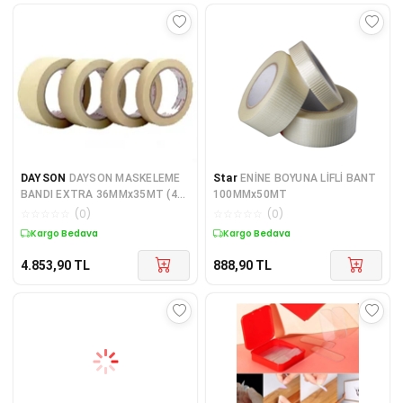
DAYSON
DAYSON MASKELEME
Star
ENİNE BOYUNA LİFLİ BANT
BANDI EXTRA 36MMx35MT (48
100MMx50MT
ADET)
☆
☆
☆
☆
☆
(
0
)
☆
☆
☆
☆
☆
(
0
)
Kargo Bedava
Kargo Bedava
4.853,90
TL
888,90
TL