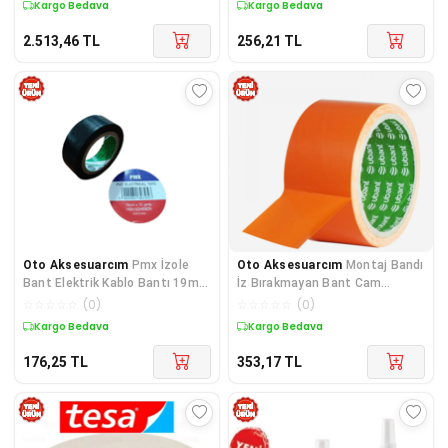
Kargo Bedava
Kargo Bedava
2.513,46
TL
256,21
TL
Oto Aksesuarcım
Pmx İzole
Oto Aksesuarcım
Montaj Bandı
Bant Elektrik Kablo Bantı 19mm
İz Bırakmayan Bant Cam
x 10m Siyah
Montaj Bandı Turuncu 33 Metre
☆
☆
☆
☆
☆
(
0
)
☆
☆
☆
☆
☆
(
0
)
Kargo Bedava
Kargo Bedava
176,25
TL
353,17
TL