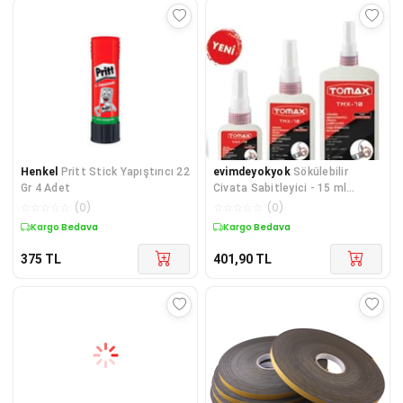
Henkel
Pritt Stick Yapıştırıcı 22
evimdeyokyok
Sökülebilir
Gr 4 Adet
Civata Sabitleyici - 15 ml
TdrTR
☆
☆
☆
☆
☆
(
0
)
☆
☆
☆
☆
☆
(
0
)
Kargo Bedava
Kargo Bedava
375
TL
401,90
TL