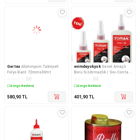
Gertex
Alüminyum Takviyeli
evimdeyokyok
Genel Amaçlı
Folyo Bant 72mmx30mt
Boru Sızdırmazlık / Sıvı Conta -
15 ml TdrTR
☆
☆
☆
☆
☆
(
0
)
☆
☆
☆
☆
☆
(
0
)
Kargo Bedava
Kargo Bedava
580,90
TL
401,90
TL