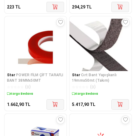
223
TL
294,29
TL
Star
POWER FİLM ÇİFT TARAFLI
Star
Cırt Bant Yapışkanlı
BANT 38MMx50MT
19mmx50mt (Takım)
☆
☆
☆
☆
☆
(
0
)
☆
☆
☆
☆
☆
(
0
)
Kargo Bedava
Kargo Bedava
1.662,90
TL
5.417,90
TL