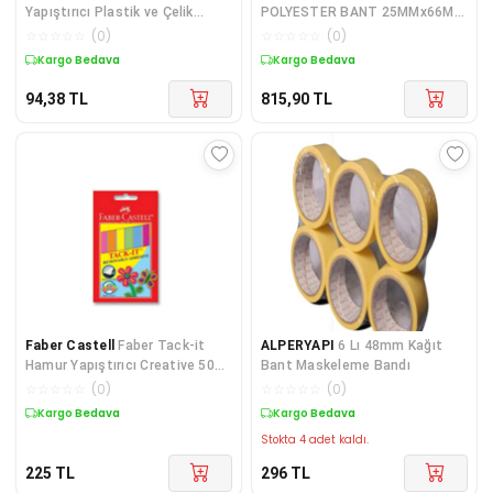
Yapıştırıcı Plastik ve Çelik
POLYESTER BANT 25MMx66MT
Yapıştırıcı Tekli
TdrTR
☆
☆
☆
☆
☆
(
0
)
☆
☆
☆
☆
☆
(
0
)
Kargo Bedava
Kargo Bedava
94,38
TL
815,90
TL
Faber Castell
Faber Tack-it
ALPERYAPI
6 Lı 48mm Kağıt
Hamur Yapıştırıcı Creative 50
Bant Maskeleme Bandı
Gram (5130187094)
☆
☆
☆
☆
☆
(
0
)
☆
☆
☆
☆
☆
(
0
)
Kargo Bedava
Kargo Bedava
Stokta 4 adet kaldı.
225
TL
296
TL