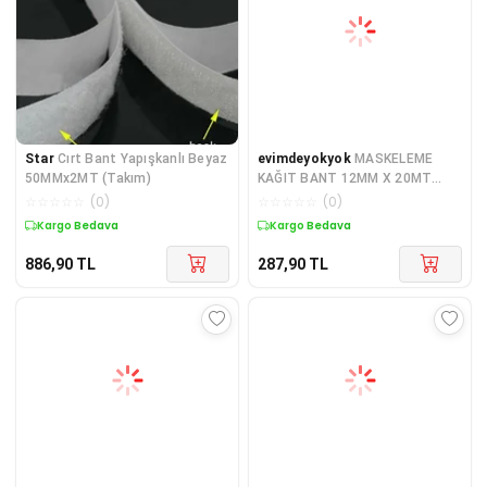
Star
Cırt Bant Yapışkanlı Beyaz
evimdeyokyok
MASKELEME
50MMx2MT (Takım)
KAĞIT BANT 12MM X 20MT
TdrTR
☆
☆
☆
☆
☆
(
0
)
☆
☆
☆
☆
☆
(
0
)
Kargo Bedava
Kargo Bedava
886,90
TL
287,90
TL