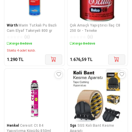
Würth
Marin Tutkalı Pu Bazlı
Çok Amaçlı Yapıştırıcı İlaç C8
Cam Elyaf Takviyeli 800 gr
250 Gr - Teneke
☆
☆
☆
☆
☆
(
0
)
☆
☆
☆
☆
☆
(
0
)
Kargo Bedava
Kargo Bedava
Stokta 4 adet kaldı.
1.290
TL
1.676,59
TL
Henkel
Ceresit Ct 84
Sgs
SGS Koli Bant Kesme
Yapıştırma Köpüğü 850ml
Aparatı