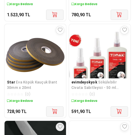
Kargo Bedava
Kargo Bedava
1.523,90
TL
780,90
TL
Star
Eva Köpük Kauçuk Bant
evimdeyokyok
Sökülebilir
30mm x 20mt
Civata Sabitleyici - 50 ml
TdrTR
☆
☆
☆
☆
☆
(
0
)
☆
☆
☆
☆
☆
(
0
)
Kargo Bedava
Kargo Bedava
728,90
TL
591,90
TL