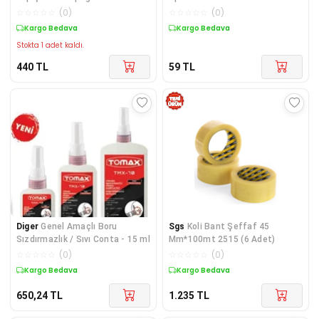
☆
☆
☆
☆
☆
(
0
)
☆
☆
☆
☆
☆
(
0
)
Kargo Bedava
Kargo Bedava
Stokta 1 adet kaldı.
440
TL
59
TL
Diger
Genel Amaçlı Boru
Sgs
Koli Bant Şeffaf 45
Sızdırmazlık / Sıvı Conta - 15 ml
Mm*100mt 2515 (6 Adet)
☆
☆
☆
☆
☆
(
0
)
☆
☆
☆
☆
☆
(
0
)
Kargo Bedava
Kargo Bedava
650,24
TL
1.235
TL