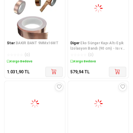
Star
BAKIR BANT 9MMx16MT
Diger
Eko Sünger Kapı Altı Eşik
İzolasyon Bandı (90 cm) - Isı ve
Ses Ya
☆
☆
☆
☆
☆
(
0
)
☆
☆
☆
☆
☆
(
0
)
Kargo Bedava
Kargo Bedava
1.031,90
TL
579,94
TL