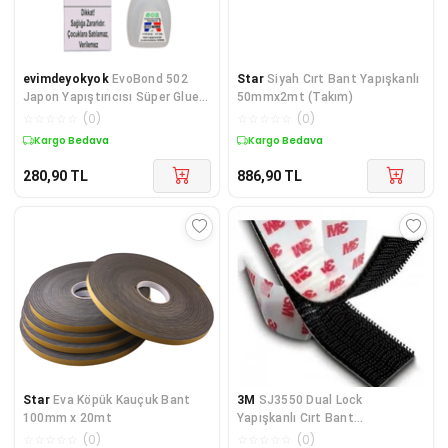
evimdeyokyok
EvoBond 502
Star
Siyah Cırt Bant Yapışkanlı
Japon Yapıştırıcısı Süper Glue
50mmx2mt (Takım)
20 Gr TdrTR
☆
☆
☆
☆
☆
(
0
)
☆
☆
☆
☆
☆
(
0
)
Kargo Bedava
Kargo Bedava
280,90
TL
886,90
TL
Star
Eva Köpük Kauçuk Bant
3M
SJ3550 Dual Lock
100mm x 20mt
Yapışkanlı Cırt Bant
25mmx100cm
☆
☆
☆
☆
☆
(
0
)
☆
☆
☆
☆
☆
(
0
)