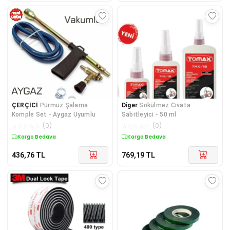
ÇERÇİCİ
Pürmüz Şalama
Diger
Sökülmez Civata
Komple Set - Aygaz Uyumlu
Sabitleyici - 50 ml
☆
☆
☆
☆
☆
(
0
)
☆
☆
☆
☆
☆
(
0
)
Kargo Bedava
Kargo Bedava
436,76
TL
769,19
TL