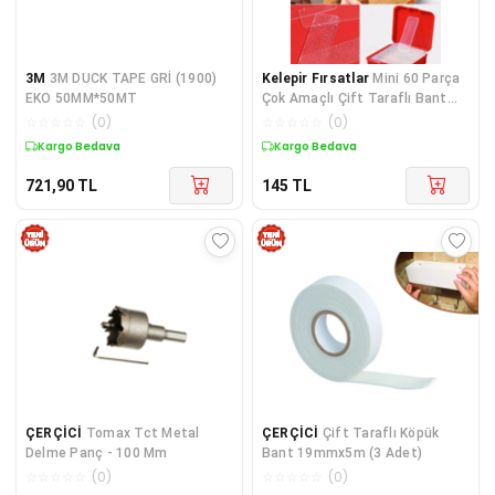
3M
3M DUCK TAPE GRİ (1900)
Kelepir Fırsatlar
Mini 60 Parça
EKO 50MM*50MT
Çok Amaçlı Çift Taraflı Bant
(KUTULU)
☆
☆
☆
☆
☆
(
0
)
☆
☆
☆
☆
☆
(
0
)
Kargo Bedava
Kargo Bedava
721,90
TL
145
TL
ÇERÇİCİ
Tomax Tct Metal
ÇERÇİCİ
Çift Taraflı Köpük
Delme Panç - 100 Mm
Bant 19mmx5m (3 Adet)
☆
☆
☆
☆
☆
(
0
)
☆
☆
☆
☆
☆
(
0
)