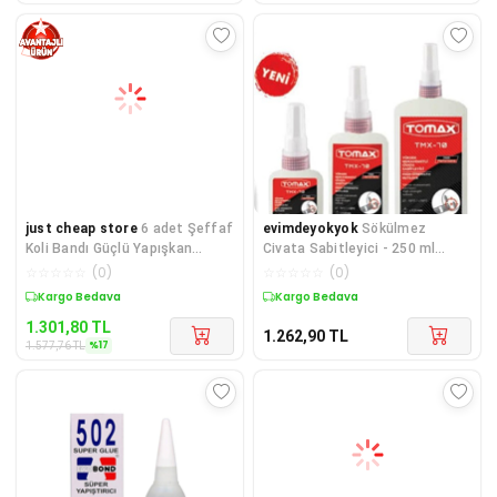
just cheap store
6 adet Şeffaf
evimdeyokyok
Sökülmez
Koli Bandı Güçlü Yapışkan
Civata Sabitleyici - 250 ml
Yüzey 40 mm 100 metre Roy
TdrTR
☆
☆
☆
☆
☆
(
0
)
☆
☆
☆
☆
☆
(
0
)
Sepette %17 İndirim
Kargo Bedava
1.301,80
TL
1.262,90
TL
%
17
1.577,76
TL