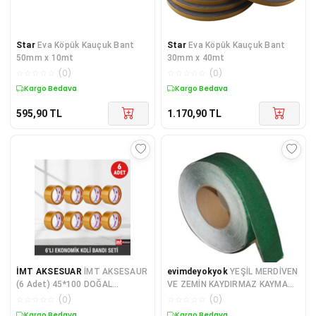
Star
Eva Köpük Kauçuk Bant
Star
Eva Köpük Kauçuk Bant
50mm x 10mt
30mm x 40mt
☆
☆
☆
☆
☆
(
0
)
☆
☆
☆
☆
☆
(
0
)
Kargo Bedava
Kargo Bedava
595,90
TL
1.170,90
TL
İMT AKSESUAR
İMT AKSESAUR
evimdeyokyok
YEŞİL MERDİVEN
(6 Adet) 45*100 DOĞAL
VE ZEMİN KAYDIRMAZ KAYMAZ
KAVUÇUK KOLİ BANTI
BANT 50MMx25MT TdrTR
☆
☆
☆
☆
☆
(
0
)
☆
☆
☆
☆
☆
(
0
)
Kargo Bedava
Kargo Bedava