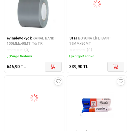
evimdeyokyok
KANAL BANDI
Star
BOYUNA LİFLİ BANT
100MMx40MT TdrTR
19MMx50MT
☆
☆
☆
☆
☆
(
0
)
☆
☆
☆
☆
☆
(
0
)
Kargo Bedava
Kargo Bedava
646,90
TL
339,90
TL