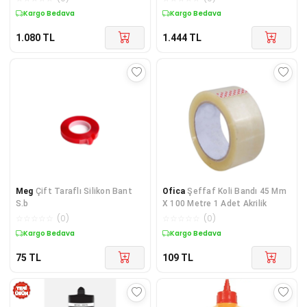
Parça Paket
Kargo Bedava
Kargo Bedava
1.080
TL
1.444
TL
Meg
Çift Taraflı Silikon Bant
Ofica
Şeffaf Koli Bandı 45 Mm
S.b
X 100 Metre 1 Adet Akrilik
☆
☆
☆
☆
☆
(
0
)
☆
☆
☆
☆
☆
(
0
)
Kargo Bedava
Kargo Bedava
75
TL
109
TL