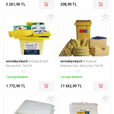
3.261,90
TL
208,90
TL
evimdeyokyok
Kimyasal Acil
evimdeyokyok
Kimyasal
Durum Kiti TdrTR
Döküntü Kiti 360 Litre TdrTR
☆
☆
☆
☆
☆
(
0
)
☆
☆
☆
☆
☆
(
0
)
Kargo Bedava
Kargo Bedava
1.772,90
TL
17.422,90
TL