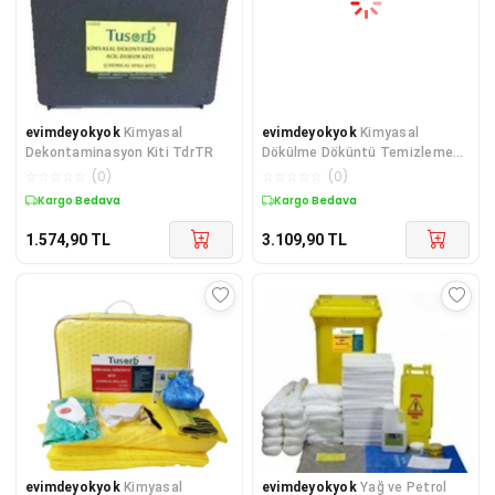
evimdeyokyok
Kimyasal
evimdeyokyok
Kimyasal
Dekontaminasyon Kiti TdrTR
Dökülme Döküntü Temizleme
Kiti 50 lt TdrTR
☆
☆
☆
☆
☆
(
0
)
☆
☆
☆
☆
☆
(
0
)
Kargo Bedava
Kargo Bedava
1.574,90
TL
3.109,90
TL
evimdeyokyok
Kimyasal
evimdeyokyok
Yağ ve Petrol