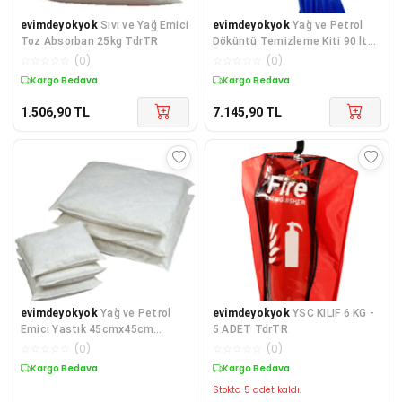
evimdeyokyok
Sıvı ve Yağ Emici
evimdeyokyok
Yağ ve Petrol
Toz Absorban 25kg TdrTR
Döküntü Temizleme Kiti 90 lt
TdrTR
☆
☆
☆
☆
☆
(
0
)
☆
☆
☆
☆
☆
(
0
)
Kargo Bedava
Kargo Bedava
1.506,90
TL
7.145,90
TL
evimdeyokyok
Yağ ve Petrol
evimdeyokyok
YSC KILIF 6 KG -
Emici Yastık 45cmx45cm
5 ADET TdrTR
10adet TdrTR
☆
☆
☆
☆
☆
(
0
)
☆
☆
☆
☆
☆
(
0
)
Kargo Bedava
Kargo Bedava
Stokta 5 adet kaldı.