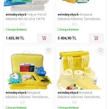
evimdeyokyok
Yağ ve Petrol
evimdeyokyok
Kimyasal
Döküntü Kiti 20 Litre TdrTR
Dökülme Döküntü Temizleme
Kiti 60 lt TdrTR
☆
☆
☆
☆
☆
(
0
)
☆
☆
☆
☆
☆
(
0
)
Kargo Bedava
Kargo Bedava
1.655,90
TL
3.404,90
TL
evimdeyokyok
Kimyasal
evimdeyokyok
Kimyasal
Dökülme Döküntü Temizleme
Dökülme Döküntü Temizleme
Kiti 40 lt TdrTR
Kiti 500 lt TdrTR
☆
☆
☆
☆
☆
(
0
)
☆
☆
☆
☆
☆
(
0
)
Kargo Bedava
Kargo Bedava