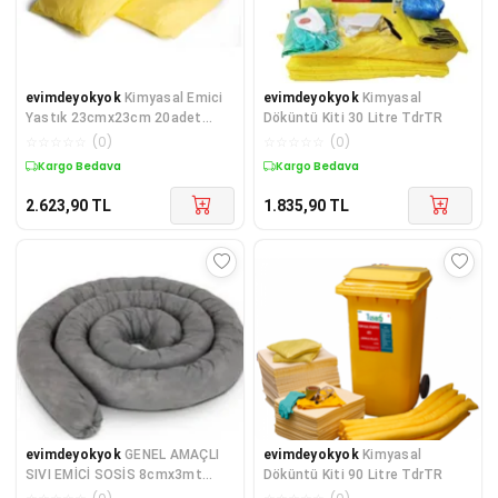
evimdeyokyok
Kimyasal Emici
evimdeyokyok
Kimyasal
Yastık 23cmx23cm 20adet
Döküntü Kiti 30 Litre TdrTR
TdrTR
☆
☆
☆
☆
☆
(
0
)
☆
☆
☆
☆
☆
(
0
)
Kargo Bedava
Kargo Bedava
2.623,90
TL
1.835,90
TL
evimdeyokyok
GENEL AMAÇLI
evimdeyokyok
Kimyasal
SIVI EMİCİ SOSİS 8cmx3mt
Döküntü Kiti 90 Litre TdrTR
(7adet) TdrTR