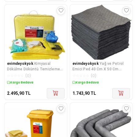
evimdeyokyok
Kimyasal
evimdeyokyok
Yağ ve Petrol
Dökülme Döküntü Temizleme
Emici Ped 40 Cm X 50 Cm
Kiti 30 lt TdrTR
TdrTR
☆
☆
☆
☆
☆
(
0
)
☆
☆
☆
☆
☆
(
0
)
Kargo Bedava
Kargo Bedava
2.495,90
TL
1.743,90
TL