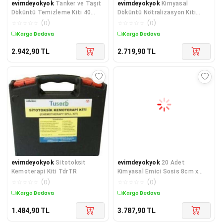
evimdeyokyok
Tanker ve Taşıt
evimdeyokyok
Kimyasal
Döküntü Temizleme Kiti 40
Döküntü Nötralizasyon Kiti
lt(Kimyasal) TdrTR
TdrTR
☆
☆
☆
☆
☆
(
0
)
☆
☆
☆
☆
☆
(
0
)
Kargo Bedava
Kargo Bedava
2.942,90
TL
2.719,90
TL
evimdeyokyok
Sitotoksit
evimdeyokyok
20 Adet
Kemoterapi Kiti TdrTR
Kimyasal Emici Sosis 8cm x
120cm TdrTR
☆
☆
☆
☆
☆
(
0
)
☆
☆
☆
☆
☆
(
0
)
Kargo Bedava
Kargo Bedava
1.484,90
TL
3.787,90
TL