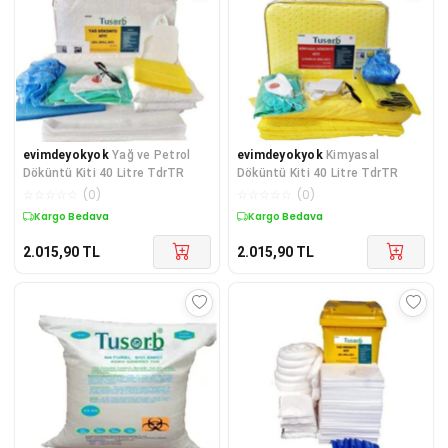
evimdeyokyok
Yağ ve Petrol
evimdeyokyok
Kimyasal
Döküntü Kiti 40 Litre TdrTR
Döküntü Kiti 40 Litre TdrTR
☆
☆
☆
☆
☆
(
0
)
☆
☆
☆
☆
☆
(
0
)
Kargo Bedava
Kargo Bedava
2.015,90
TL
2.015,90
TL