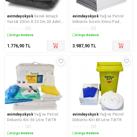
evimdeyokyok
Genel Amaçlı
evimdeyokyok
Yağ ve Petrol
Yastık 23Cm X 23 Cm 20 Adet /
Döküntü Sızıntı Emici Ped
Paket TdrTR
40cmx50cm 100 adet TdrTR
☆
☆
☆
☆
☆
(
0
)
☆
☆
☆
☆
☆
(
0
)
Kargo Bedava
Kargo Bedava
1.776,90
TL
3.987,90
TL
evimdeyokyok
Yağ ve Petrol
evimdeyokyok
Yağ ve Petrol
Döküntü Kiti 50 Litre TdrTR
Döküntü Kiti 80 Litre TdrTR
☆
☆
☆
☆
☆
(
0
)
☆
☆
☆
☆
☆
(
0
)
Kargo Bedava
Kargo Bedava