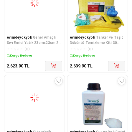
evimdeyokyok
Genel Amaçlı
evimdeyokyok
Tanker ve Taşıt
Sıvı Emici Yatık 23cmx23cm 20
Döküntü Temizleme Kiti 30
Adet TdrTR
lt(Kimyasal). TdrTR
☆
☆
☆
☆
☆
(
0
)
☆
☆
☆
☆
☆
(
0
)
Kargo Bedava
Kargo Bedava
2.623,90
TL
2.639,90
TL
evimdeyokyok
Sitotoksik
evimdeyokyok
Sıvı ve Yağ Emici