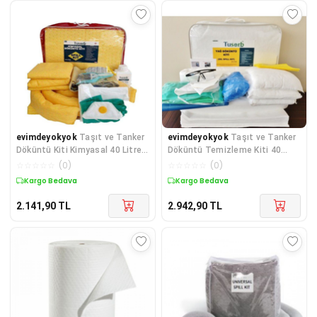
evimdeyokyok
Taşıt ve Tanker
evimdeyokyok
Taşıt ve Tanker
Döküntü Kiti Kimyasal 40 Litre
Döküntü Temizleme Kiti 40
TdrTR
Litre (Yağ ve Petrol) T
☆
☆
☆
☆
☆
(
0
)
☆
☆
☆
☆
☆
(
0
)
Kargo Bedava
Kargo Bedava
2.141,90
TL
2.942,90
TL