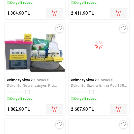
Kargo Bedava
Kargo Bedava
1.304,90
TL
2.411,90
TL
evimdeyokyok
Kimyasal
evimdeyokyok
Kimyasal
Döküntü Nötralizasyon Kiti
Döküntü Sızıntı Emici Ped 100
TdrTR
adet 40x50cm TdrTR
☆
☆
☆
☆
☆
(
0
)
☆
☆
☆
☆
☆
(
0
)
Kargo Bedava
Kargo Bedava
1.862,90
TL
2.687,90
TL