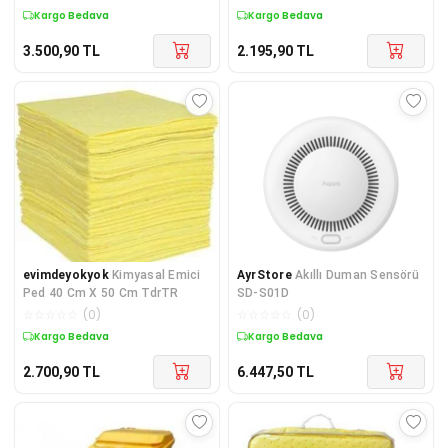
Kargo Bedava
Kargo Bedava
3.500,90
TL
2.195,90
TL
evimdeyokyok
Kimyasal Emici
AyrStore
Akıllı Duman Sensörü
Ped 40 Cm X 50 Cm TdrTR
SD-S01D
☆
☆
☆
☆
☆
(
0
)
☆
☆
☆
☆
☆
(
0
)
Kargo Bedava
Kargo Bedava
2.700,90
TL
6.447,50
TL