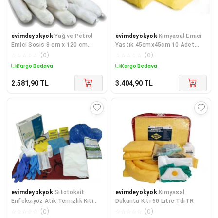
evimdeyokyok
Yağ ve Petrol
evimdeyokyok
Kimyasal Emici
Emici Sosis 8 cm x 120 cm
Yastık 45cmx45cm 10 Adet
TdrTR
TdrTR
☆
☆
☆
☆
☆
(
0
)
☆
☆
☆
☆
☆
(
0
)
Kargo Bedava
Kargo Bedava
2.581,90
TL
3.404,90
TL
evimdeyokyok
Sitotoksit
evimdeyokyok
Kimyasal
Enfeksiyöz Atık Temizlik Kiti
Döküntü Kiti 60 Litre TdrTR
TdrTR
☆
☆
☆
☆
☆
(
0
)
☆
☆
☆
☆
☆
(
0
)