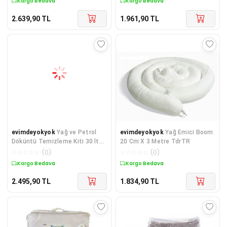
Kargo Bedava
Kargo Bedava
2.639,90
TL
1.961,90
TL
evimdeyokyok
Yağ ve Petrol
evimdeyokyok
Yağ Emici Boom
Döküntü Temizleme Kiti 30 lt
20 Cm X 3 Metre TdrTR
TdrTR
☆
☆
☆
☆
☆
(
0
)
☆
☆
☆
☆
☆
(
0
)
Kargo Bedava
Kargo Bedava
2.495,90
TL
1.834,90
TL