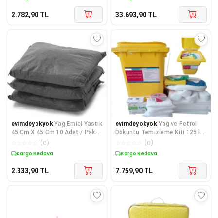
2.782,90
TL
33.693,90
TL
evimdeyokyok
Yağ Emici Yastık
evimdeyokyok
Yağ ve Petrol
45 Cm X 45 Cm 10 Adet / Paket
Döküntü Temizleme Kiti 125 lt
TdrTR
TdrTR
☆
☆
☆
☆
☆
(
0
)
☆
☆
☆
☆
☆
(
0
)
Kargo Bedava
Kargo Bedava
2.333,90
TL
7.759,90
TL