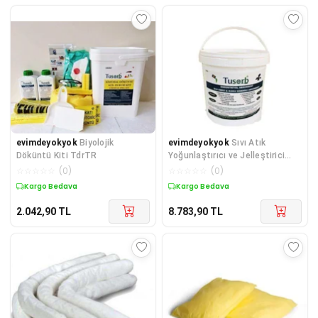
evimdeyokyok
Biyolojik
evimdeyokyok
Sıvı Atık
Döküntü Kiti TdrTR
Yoğunlaştırıcı ve Jelleştirici
Absorban 20 Kg Plastik K
☆
☆
☆
☆
☆
(
0
)
☆
☆
☆
☆
☆
(
0
)
Kargo Bedava
Kargo Bedava
2.042,90
TL
8.783,90
TL