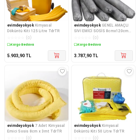
evimdeyokyok
Kimyasal
evimdeyokyok
GENEL AMAÇLI
Döküntü Kiti 125 Litre TdrTR
SIVI EMİCİ SOSİS 8cmx120cm
(20Adet) TdrTR
☆
☆
☆
☆
☆
(
0
)
☆
☆
☆
☆
☆
(
0
)
Kargo Bedava
Kargo Bedava
5.903,90
TL
3.787,90
TL
evimdeyokyok
7 Adet Kimyasal
evimdeyokyok
Kimyasal
Emici Sosis 8cm x 3mt TdrTR
Döküntü Kiti 50 Litre TdrTR
☆
☆
☆
☆
☆
(
0
)
☆
☆
☆
☆
☆
(
0
)