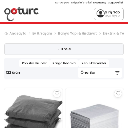
Kampanyalar
Müşteri Hizmetleri
Mağaza Aç
Mağaza Girişi
Giriş Yap
veya üye ol
Anasayfa
Ev & Yaşam
Banyo Yapı & Hırdavat
Elektrik & Tes
Sonraki ürün sayfası, sayfa
2
Filtrele
Popüler Ürünler
Kargo Bedava
Yeni Eklenenler
122
ürün