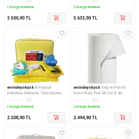
☆
☆
☆
☆
☆
(
0
)
☆
☆
☆
☆
☆
(
0
)
Kargo Bedava
Kargo Bedava
3.500,90
TL
5.633,90
TL
evimdeyokyok
Kimyasal
evimdeyokyok
Yağ ve Petrol
Dökülme Döküntü Temizleme
Emici Rulo Ped 38 Cm X 46
Kiti 20 lt TdrTR
Metre TdrTR
☆
☆
☆
☆
☆
(
0
)
☆
☆
☆
☆
☆
(
0
)
Kargo Bedava
Kargo Bedava
2.208,90
TL
2.494,90
TL