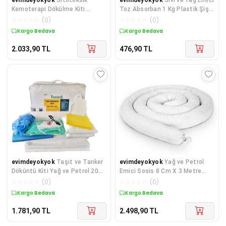
Kemoterapi Dökülme Kiti
Toz Absorban 1 Kg Plastik Şişe
(Cytotoxit Spill Kit) TdrTR
TdrTR
☆
☆
☆
☆
☆
(
0
)
☆
☆
☆
☆
☆
(
0
)
Kargo Bedava
Kargo Bedava
2.033,90
TL
476,90
TL
evimdeyokyok
Taşıt ve Tanker
evimdeyokyok
Yağ ve Petrol
Döküntü Kiti Yağ ve Petrol 20
Emici Sosis 8 Cm X 3 Metre
Litre TdrTR
TdrTR
☆
☆
☆
☆
☆
(
0
)
☆
☆
☆
☆
☆
(
0
)
Kargo Bedava
Kargo Bedava
1.781,90
TL
2.498,90
TL