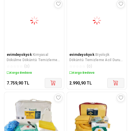
evimdeyokyok
Kimyasal
evimdeyokyok
Biyolojik
Dökülme Döküntü Temizleme
Döküntü Temizleme Acil Durum
Kiti 125 lt TdrTR
Kiti TdrTR
☆
☆
☆
☆
☆
(
0
)
☆
☆
☆
☆
☆
(
0
)
Kargo Bedava
Kargo Bedava
7.759,90
TL
2.990,90
TL