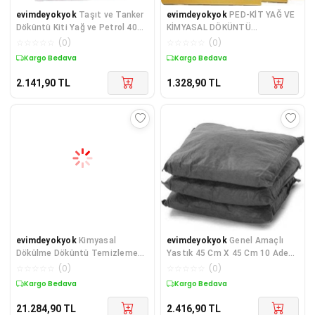
evimdeyokyok
Taşıt ve Tanker
evimdeyokyok
PED-KİT YAĞ VE
Döküntü Kiti Yağ ve Petrol 40
KİMYASAL DÖKÜNTÜ
Litre TdrTR
TEMİZLEME PED 20'li ( renk: sarı
☆
☆
☆
☆
☆
(
0
)
☆
☆
☆
☆
☆
(
0
)
Kargo Bedava
Kargo Bedava
2.141,90
TL
1.328,90
TL
evimdeyokyok
Kimyasal
evimdeyokyok
Genel Amaçlı
Dökülme Döküntü Temizleme
Yastık 45 Cm X 45 Cm 10 Adet
Kiti 360 lt TdrTR
/ Paket TdrTR
☆
☆
☆
☆
☆
(
0
)
☆
☆
☆
☆
☆
(
0
)
Kargo Bedava
Kargo Bedava
21.284,90
TL
2.416,90
TL