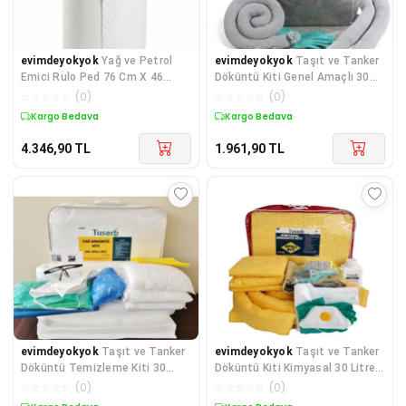
evimdeyokyok
Yağ ve Petrol
evimdeyokyok
Taşıt ve Tanker
Emici Rulo Ped 76 Cm X 46
Döküntü Kiti Genel Amaçlı 30
Metre TdrTR
Litre TdrTR
☆
☆
☆
☆
☆
(
0
)
☆
☆
☆
☆
☆
(
0
)
Kargo Bedava
Kargo Bedava
4.346,90
TL
1.961,90
TL
evimdeyokyok
Taşıt ve Tanker
evimdeyokyok
Taşıt ve Tanker
Döküntü Temizleme Kiti 30
Döküntü Kiti Kimyasal 30 Litre
Litre (Yağ ve Petrol).
TdrTR
☆
☆
☆
☆
☆
(
0
)
☆
☆
☆
☆
☆
(
0
)