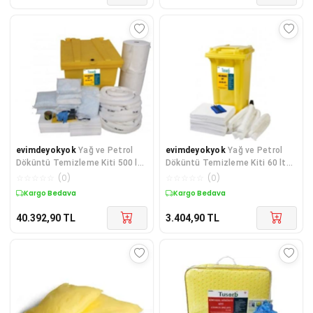
evimdeyokyok
Yağ ve Petrol
evimdeyokyok
Yağ ve Petrol
Döküntü Temizleme Kiti 500 lt
Döküntü Temizleme Kiti 60 lt
TdrTR
TdrTR
☆
☆
☆
☆
☆
(
0
)
☆
☆
☆
☆
☆
(
0
)
Kargo Bedava
Kargo Bedava
40.392,90
TL
3.404,90
TL