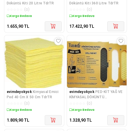
Döküntü Kiti 20 Litre TdrTR
Döküntü Kiti 360 Litre TdrTR
☆
☆
☆
☆
☆
(
0
)
☆
☆
☆
☆
☆
(
0
)
Kargo Bedava
Kargo Bedava
1.655,90
TL
17.422,90
TL
evimdeyokyok
Kimyasal Emici
evimdeyokyok
PED-KİT YAĞ VE
Ped 40 Cm X 50 Cm TdrTR
KİMYASAL DÖKÜNTÜ
TEMİZLEME PED 20'li ( renk:
☆
☆
☆
☆
☆
(
0
)
☆
☆
☆
☆
☆
(
0
)
beya
Kargo Bedava
Kargo Bedava
1.809,90
TL
1.328,90
TL