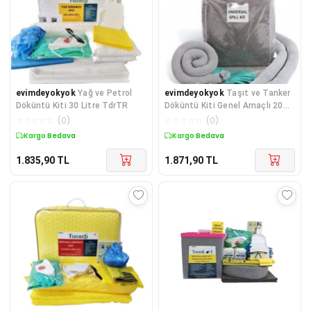
evimdeyokyok
Yağ ve Petrol
evimdeyokyok
Taşıt ve Tanker
Döküntü Kiti 30 Litre TdrTR
Döküntü Kiti Genel Amaçlı 20
Litre TdrTR
☆
☆
☆
☆
☆
(
0
)
☆
☆
☆
☆
☆
(
0
)
Kargo Bedava
Kargo Bedava
1.835,90
TL
1.871,90
TL