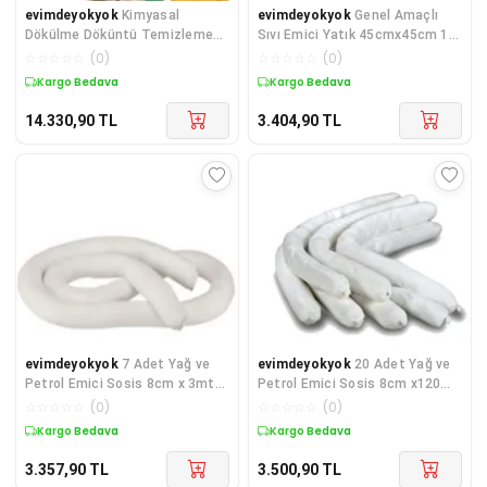
evimdeyokyok
Kimyasal
evimdeyokyok
Genel Amaçlı
Dökülme Döküntü Temizleme
Sıvı Emici Yatık 45cmx45cm 10
Kiti 250 lt TdrTR
Adet TdrTR
☆
☆
☆
☆
☆
(
0
)
☆
☆
☆
☆
☆
(
0
)
Kargo Bedava
Kargo Bedava
14.330,90
TL
3.404,90
TL
evimdeyokyok
7 Adet Yağ ve
evimdeyokyok
20 Adet Yağ ve
Petrol Emici Sosis 8cm x 3mt
Petrol Emici Sosis 8cm x120
TdrTR
cm TdrTR
☆
☆
☆
☆
☆
(
0
)
☆
☆
☆
☆
☆
(
0
)
Kargo Bedava
Kargo Bedava
3.357,90
TL
3.500,90
TL