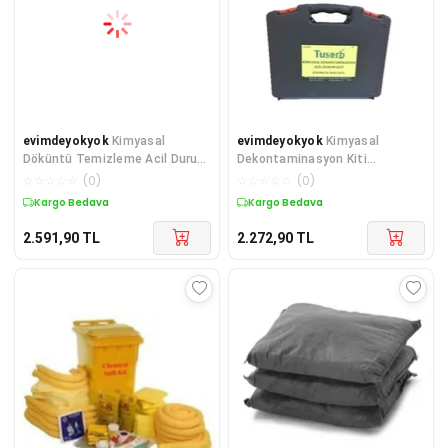
evimdeyokyok
Kimyasal
evimdeyokyok
Kimyasal
Döküntü Temizleme Acil Durum
Dekontaminasyon Kiti
Kiti TdrTR
Temizleme Kiti TdrTR
☆
☆
☆
☆
☆
(
0
)
☆
☆
☆
☆
☆
(
0
)
Kargo Bedava
Kargo Bedava
2.591,90
TL
2.272,90
TL