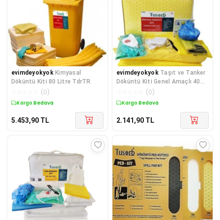
evimdeyokyok
Kimyasal
evimdeyokyok
Taşıt ve Tanker
Döküntü Kiti 80 Litre TdrTR
Döküntü Kiti Genel Amaçlı 40
Litre TdrTR
☆
☆
☆
☆
☆
(
0
)
☆
☆
☆
☆
☆
(
0
)
Kargo Bedava
Kargo Bedava
5.453,90
TL
2.141,90
TL