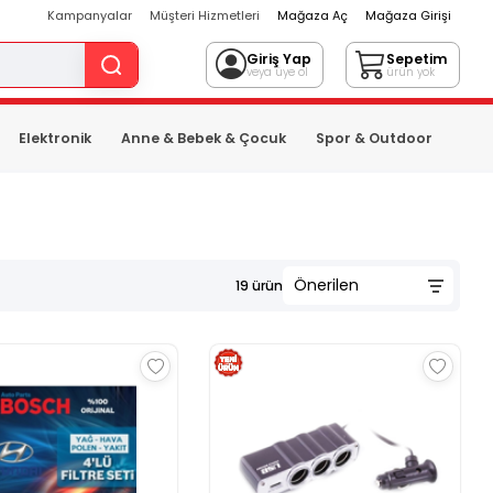
Kampanyalar
Müşteri Hizmetleri
Mağaza Aç
Mağaza Girişi
Giriş Yap
Sepetim
veya üye ol
ürün yok
Elektronik
Anne & Bebek & Çocuk
Spor & Outdoor
19
ürün