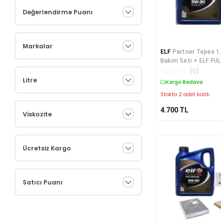
Değerlendirme Puanı
Markalar
ELF
Partner Tepee 1.
Bakım Seti + ELF FU
LT Partiküllü Motory
☆
☆
☆
☆
☆
(
0
)
Litre
Kargo Bedava
Stokta 2 adet kaldı.
4.700
TL
Viskozite
Ücretsiz Kargo
Satıcı Puanı