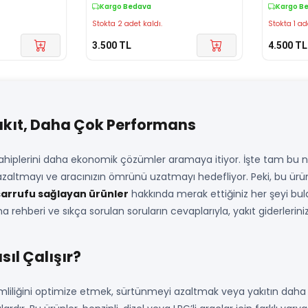
Kargo Bedava
Kargo B
Stokta 2 adet kaldı.
Stokta 1 ad
3.500
TL
4.500
TL
Yakıt, Daha Çok Performans
 sahiplerini daha ekonomik çözümler aramaya itiyor. İşte tam bu
ni azaltmayı ve aracınızın ömrünü uzatmayı hedefliyor. Peki, bu ür
sarrufu sağlayan ürünler
hakkında merak ettiğiniz her şeyi bul
a rehberi ve sıkça sorulan soruların cevaplarıyla, yakıt giderlerin
sıl Çalışır?
mliliğini optimize etmek, sürtünmeyi azaltmak veya yakıtın dah