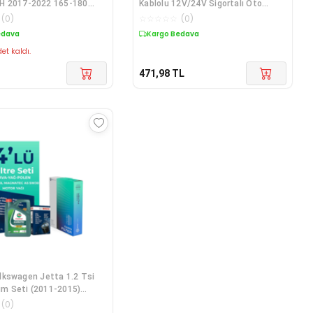
 2017-2022 165-180
Kablolu 12V/24V Sigortalı Oto
ELF 5LT 5W30 2025 -4LÜ
Çakmak Fişi A
(
0
)
☆
☆
☆
☆
☆
(
0
)
M SETİ
edava
Kargo Bedava
et kaldı.
471,98
TL
lkswagen Jetta 1.2 Tsi
kım Seti (2011-2015)
 Motor Yağlı
(
0
)