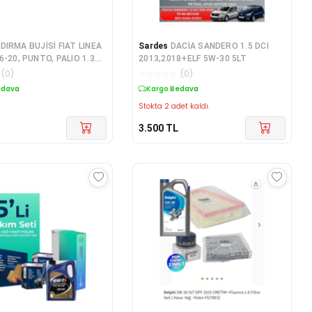
ZDIRMA BUJİSİ FIAT LINEA
Sardes
DACİA SANDERO 1.5 DCI
6-20, PUNTO, PALIO 1.3
2013,2018+ELF 5W-30 5LT
2, ALBEA 1.3 JTD - NTX
(
0
)
☆
☆
☆
☆
☆
(
0
)
2
edava
Kargo Bedava
Stokta 2 adet kaldı.
3.500
TL