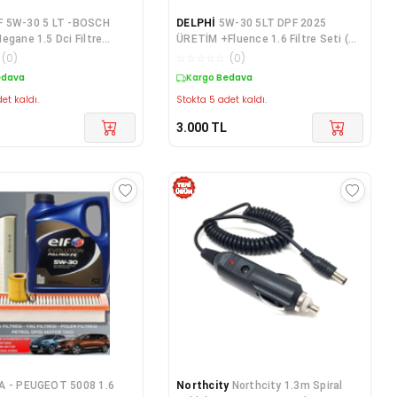
F 5W-30 5 LT -BOSCH
DELPHİ
5W-30 5LT DPF 2025
egane 1.5 Dci Filtre
ÜRETİM +Fluence 1.6 Filtre Seti (
i (2017-2022)
Hava -Yağ - Polen FİLTRESİ
(
0
)
☆
☆
☆
☆
☆
(
0
)
edava
Kargo Bedava
et kaldı.
Stokta 5 adet kaldı.
3.000
TL
A - PEUGEOT 5008 1.6
Northcity
Northcity 1.3m Spiral