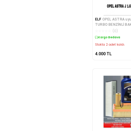
ELF
OPEL ASTRA uyumlu J 1.4
TURBO BENZİNLİ BA
FULTECH 5W-30 DPF 
☆
☆
☆
☆
☆
(
0
)
ÜRETİM YAG
Kargo Bedava
Stokta 2 adet kaldı.
4.000
TL