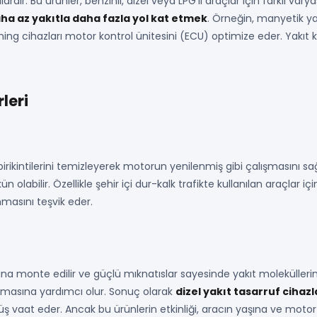
dır. Bu ürünler, benzinli, dizel veya LPG’li araçlar için farklı va
ha az yakıtla daha fazla yol kat etmek
. Örneğin, manyetik yak
ing cihazları motor kontrol ünitesini (ECU) optimize eder. Yakıt 
leri
birikintilerini temizleyerek motorun yenilenmiş gibi çalışmasını sa
abilir. Özellikle şehir içi dur-kalk trafikte kullanılan araçlar içi
masını teşvik eder.
ttına monte edilir ve güçlü mıknatıslar sayesinde yakıt moleküller
ışmasına yardımcı olur. Sonuç olarak
dizel yakıt tasarruf cihazl
şüş vaat eder. Ancak bu ürünlerin etkinliği, aracın yaşına ve motor t