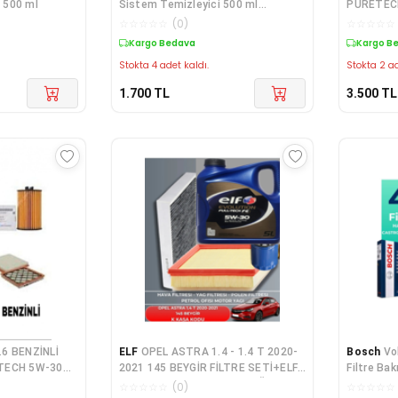
 500 ml
Sistem Temizleyici 500 ml
PURETECH
1196440
BEYGİR - 
☆
☆
☆
☆
☆
(
0
)
☆
☆
☆
☆
☆
YAG BAKI
Kargo Bedava
Kargo B
Stokta 4 adet kaldı.
Stokta 2 ad
1.700
TL
3.500
TL
.6 BENZİNLİ
ELF
OPEL ASTRA 1.4 - 1.4 T 2020-
Bosch
Vo
LTECH 5W-30
2021 145 BEYGİR FİLTRE SETİ+ELF
Filtre Ba
M YAG
5W30 5LT 2026 ÜRETİM YAĞ
-5w30 4lt
☆
☆
☆
☆
☆
(
0
)
☆
☆
☆
☆
☆