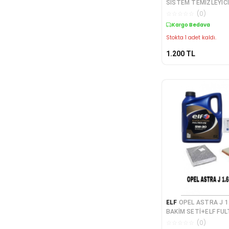
SİSTEM TEMİZLEYİCİ
☆
☆
☆
☆
☆
(
0
)
Kargo Bedava
Stokta 1 adet kaldı.
1.200
TL
ELF
OPEL ASTRA J 1
BAKİM SETİ+ELF FU
DPF 5LT 2025 ÜRETİ
☆
☆
☆
☆
☆
(
0
)