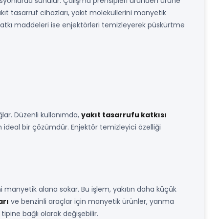
ryasyonlarda sunulur. Çalışma prensipleri üründen ürüne
ıt tasarruf cihazları, yakıt moleküllerini manyetik
katkı maddeleri ise enjektörleri temizleyerek püskürtme
ğlar. Düzenli kullanımda,
yakıt tasarrufu katkısı
n ideal bir çözümdür. Enjektör temizleyici özelliği
ini manyetik alana sokar. Bu işlem, yakıtın daha küçük
arı
ve benzinli araçlar için manyetik ürünler, yanma
ipine bağlı olarak değişebilir.