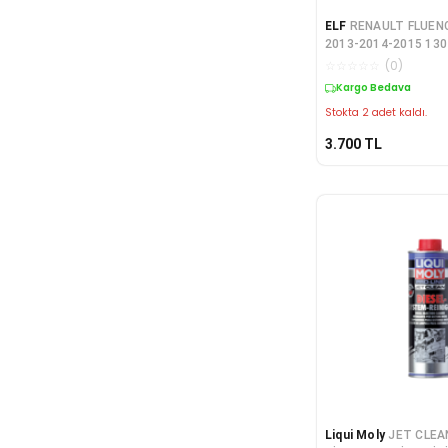
ELF
RENAULT FLUENC
2013-2014-2015 130
SETİ+ELF 5W30 5LT
☆
☆
☆
☆
☆
(
0
)
YAĞ
Kargo Bedava
Stokta 2 adet kaldı.
3.700
TL
Liqui Moly
JET CLEA