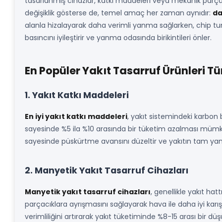
tasarlanmış cihazlar, katkı maddeleri veya mekanik parçalar
değişiklik gösterse de, temel amaç her zaman aynıdır:
da
alanla hizalayarak daha verimli yanma sağlarken, chip tun
basıncını iyileştirir ve yanma odasında birikintileri önler.
En Popüler Yakıt Tasarruf Ürünleri Tür
1. Yakıt Katkı Maddeleri
En iyi yakıt katkı maddeleri
, yakıt sistemindeki karbon 
sayesinde %5 ila %10 arasında bir tüketim azalması mümkün ol
sayesinde püskürtme avansını düzeltir ve yakıtın tam yan
2. Manyetik Yakıt Tasarruf Cihazları
Manyetik yakıt tasarruf cihazları
, genellikle yakıt ha
parçacıklara ayrışmasını sağlayarak hava ile daha iyi kar
verimliliğini artırarak yakıt tüketiminde %8-15 arası bir dü