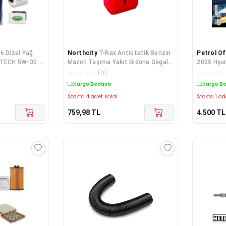
6 Dizel Yağ
Northcity
T-Rax Antistatik Benzin
Petrol Of
LTECH 5W-30 5
Mazot Taşıma Yakıt Bidonu Gagalı
2025 Hyun
ağı 2025
5 Lt - Güvenli Depolama
Uyumlu Cr
☆
☆
☆
☆
☆
(
0
)
☆
☆
☆
☆
☆
2012 5li 
Kargo Bedava
Kargo B
Stokta 4 adet kaldı.
Stokta 1 ad
759,98
TL
4.500
TL