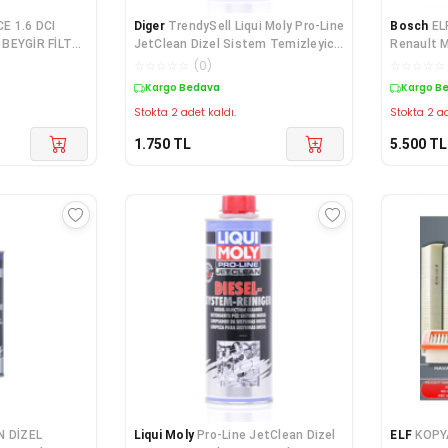
E 1.6 DCI
Diger
TrendySell Liqui Moly Pro-Line
Bosch
EL
 BEYGİR FİLTRE
JetClean Dizel Sistem Temizleyici
Renault M
 2026 ÜRETİM
500 ml
Bakım Set
☆
☆
☆
☆
☆
(
0
)
☆
☆
☆
☆
☆
Kargo Bedava
Kargo B
Stokta 2 adet kaldı.
Stokta 2 ad
1.750
TL
5.500
TL
N DİZEL
Liqui Moly
Pro-Line JetClean Dizel
ELF
KOPY