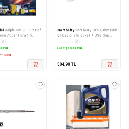
isi
Delphi 5w-30 5 Lt Dpf
Northcity
Northcity Oto Çakmaklık
dai Accent Era 1.5
Çoklayıcı 3'lü Soket + USB Şarj
dı Filtre Bakım Seti 2006-
Cihazı ON
(
0
)
☆
☆
☆
☆
☆
(
0
)
Set
edava
Kargo Bedava
et kaldı.
504,98
TL