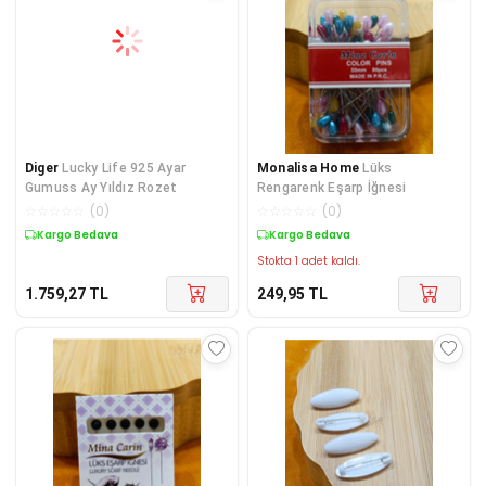
Diger
Lucky Life 925 Ayar
Monalisa Home
Lüks
Gumuss Ay Yıldız Rozet
Rengarenk Eşarp İğnesi
☆
☆
☆
☆
☆
(
0
)
☆
☆
☆
☆
☆
(
0
)
Kargo Bedava
Kargo Bedava
Stokta 1 adet kaldı.
1.759,27
TL
249,95
TL