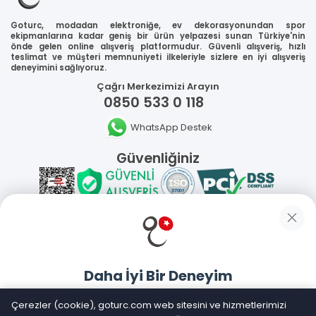
Goturc, modadan elektroniğe, ev dekorasyonundan spor
ekipmanlarına kadar geniş bir ürün yelpazesi sunan Türkiye'nin
önde gelen online alışveriş platformudur. Güvenli alışveriş, hızlı
teslimat ve müşteri memnuniyeti ilkeleriyle sizlere en iyi alışveriş
deneyimini sağlıyoruz.
Çağrı Merkezimizi Arayın
0850 533 0 118
WhatsApp Destek
Güvenliğiniz
Sosyal Medya
Daha İyi Bir Deneyim
Mobil Uygulamalarımız
Goturc mobil uygulamasıyla daha hızlı ve kolay alışveriş
Çerezler (cookie), goturc.com web sitesini ve hizmetlerimizi
yapın