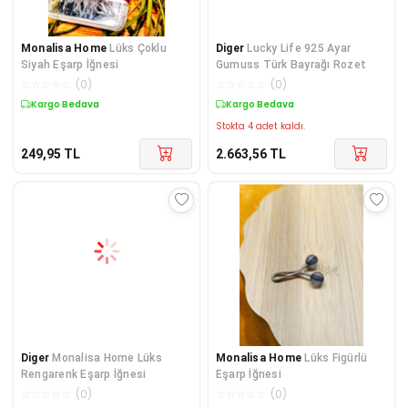
Monalisa Home
Lüks Çoklu
Diger
Lucky Life 925 Ayar
Siyah Eşarp İğnesi
Gumuss Türk Bayrağı Rozet
☆
☆
☆
☆
☆
(
0
)
☆
☆
☆
☆
☆
(
0
)
Kargo Bedava
Kargo Bedava
Stokta 4 adet kaldı.
249,95
TL
2.663,56
TL
Diger
Monalisa Home Lüks
Monalisa Home
Lüks Figürlü
Rengarenk Eşarp İğnesi
Eşarp İğnesi
☆
☆
☆
☆
☆
(
0
)
☆
☆
☆
☆
☆
(
0
)