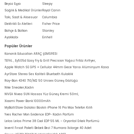
Beyaz Eşya
Sleepy
Sağlık & Medikal Ürünler
Royal Canin
Takı, Saat & Aksesuar
Columbia
Elektrikli Ev Aletleri
Fisher Price
Bahçe & Balkon
Stanley
Ayakkabı
Einhell
Popüler Ürünler
Kanonik Education ARAÇ ŞEMSİYESİ
TEFAL , Ey505d Easy Fry & Grill Precision Yağsız Fritöz Airfryer,
Apple Watch SE GPS + Cellular 44mm Gece Yarısı Alüminyum Kasa
AyrStore Stereo Ses Kaliteli Bluetooth Kulaklık
Ray-Ban 4340 710/M2 50 Unisex Güneş Gözlüğü
Nike Sneaker,Kadın
NIVEA Nivea SUN Hassas Yüz Güneş Kremi 50ml,
Xiaomi Power Bank 10000mAh
MyBalliStore Galaksi Baskılı iPhone 16 Pro Max Telefon Kılıfı
Yves Rocher Mon Evidence EDP- Kadın Parfüm
Lelas Lelas Prime 38 Cool EDP 55 ML – Oryantal Erkek Parfümü
levent Fırsat Paketi Bebek Bezi 7 Numara Xxlarge 40 Adet