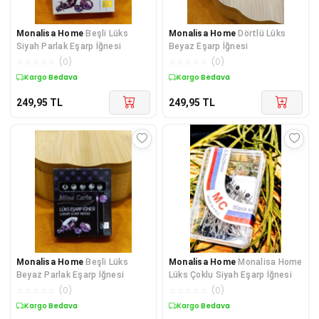
Monalisa Home
Beşli Lüks
Monalisa Home
Dörtlü Lüks
Siyah Parlak Eşarp İğnesi
Beyaz Eşarp İğnesi
☆
☆
☆
☆
☆
(
0
)
☆
☆
☆
☆
☆
(
0
)
Kargo Bedava
Kargo Bedava
249,95
TL
249,95
TL
Monalisa Home
Beşli Lüks
Monalisa Home
Monalisa Home
Beyaz Parlak Eşarp İğnesi
Lüks Çoklu Siyah Eşarp İğnesi
☆
☆
☆
☆
☆
(
0
)
☆
☆
☆
☆
☆
(
0
)
Kargo Bedava
Kargo Bedava