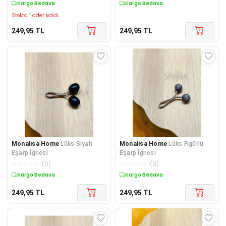
Kargo Bedava
Kargo Bedava
Stokta 1 adet kaldı.
249,95
TL
249,95
TL
Monalisa Home
Lüks Siyah
Monalisa Home
Lüks Figürlü
Eşarp İğnesi
Eşarp İğnesi
☆
☆
☆
☆
☆
(
0
)
☆
☆
☆
☆
☆
(
0
)
Kargo Bedava
Kargo Bedava
249,95
TL
249,95
TL