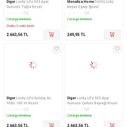
Diger
Lucky Life 925 Ayar
Monalisa Home
Dörtlü Lüks
Gumuss Tuğra Rozet
Beyaz Eşarp İğnesi
☆
☆
☆
☆
☆
(
0
)
☆
☆
☆
☆
☆
(
0
)
Kargo Bedava
Kargo Bedava
Stokta 5 adet kaldı.
2.663,56
TL
249,95
TL
Diger
Lucky Life Gümüş Ay
Diger
Lucky Life 925 Ayar
Yıldız 100.Yıl Rozet
Gumuss Çerkes Bayrağı Rozet
☆
☆
☆
☆
☆
(
0
)
☆
☆
☆
☆
☆
(
0
)
Kargo Bedava
Kargo Bedava
2.663,56
TL
2.663,56
TL