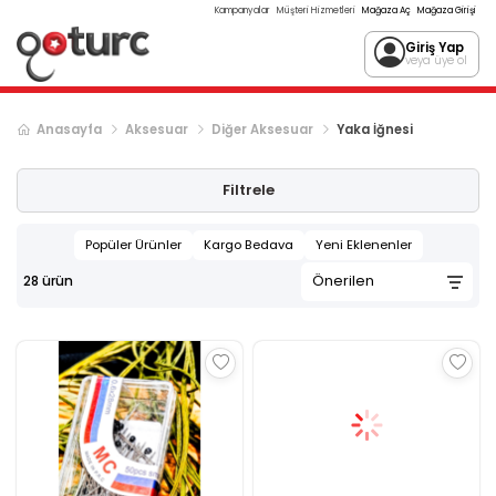
Kampanyalar
Müşteri Hizmetleri
Mağaza Aç
Mağaza Girişi
Giriş Yap
veya üye ol
Anasayfa
Aksesuar
Diğer Aksesuar
Yaka İğnesi
Filtrele
Popüler Ürünler
Kargo Bedava
Yeni Eklenenler
28
ürün