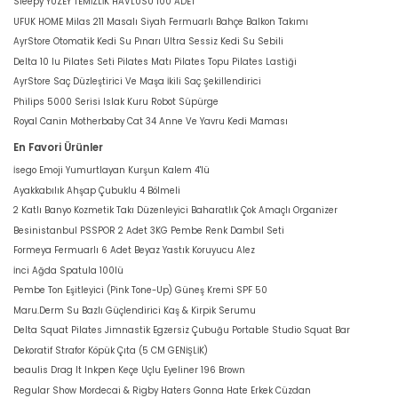
Sleepy YÜZEY TEMİZLİK HAVLUSU 100 ADET
UFUK HOME Milas 211 Masalı Siyah Fermuarlı Bahçe Balkon Takımı
AyrStore Otomatik Kedi Su Pınarı Ultra Sessiz Kedi Su Sebili
Delta 10 lu Pilates Seti Pilates Matı Pilates Topu Pilates Lastiği
AyrStore Saç Düzleştirici Ve Maşa İkili Saç Şekillendirici
Philips 5000 Serisi Islak Kuru Robot Süpürge
Royal Canin Motherbaby Cat 34 Anne Ve Yavru Kedi Maması
En Favori Ürünler
İsego Emoji Yumurtlayan Kurşun Kalem 4'lü
Ayakkabılık Ahşap Çubuklu 4 Bölmeli
2 Katlı Banyo Kozmetik Takı Düzenleyici Baharatlık Çok Amaçlı Organizer
Besinistanbul PSSPOR 2 Adet 3KG Pembe Renk Dambıl Seti
Formeya Fermuarlı 6 Adet Beyaz Yastık Koruyucu Alez
İnci Ağda Spatula 100lü
Pembe Ton Eşitleyici (Pink Tone-Up) Güneş Kremi SPF 50
Maru.Derm Su Bazlı Güçlendirici Kaş & Kirpik Serumu
Delta Squat Pilates Jimnastik Egzersiz Çubuğu Portable Studio Squat Bar
Dekoratif Strafor Köpük Çıta (5 CM GENİŞLİK)
beaulis Drag It Inkpen Keçe Uçlu Eyeliner 196 Brown
Regular Show Mordecai & Rigby Haters Gonna Hate Erkek Cüzdan