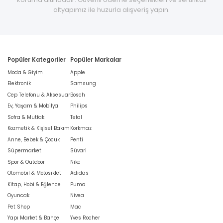
altyapımız ile huzurla alışveriş yapın.
Popüler Kategoriler
Popüler Markalar
Moda & Giyim
Apple
Elektronik
Samsung
Cep Telefonu & Aksesuar
Bosch
Ev, Yaşam & Mobilya
Philips
Sofra & Mutfak
Tefal
Kozmetik & Kişisel Bakım
Korkmaz
Anne, Bebek & Çocuk
Penti
Süpermarket
Süvari
Spor & Outdoor
Nike
Otomobil & Motosiklet
Adidas
Kitap, Hobi & Eğlence
Puma
Oyuncak
Nivea
Pet Shop
Mac
Yapı Market & Bahçe
Yves Rocher