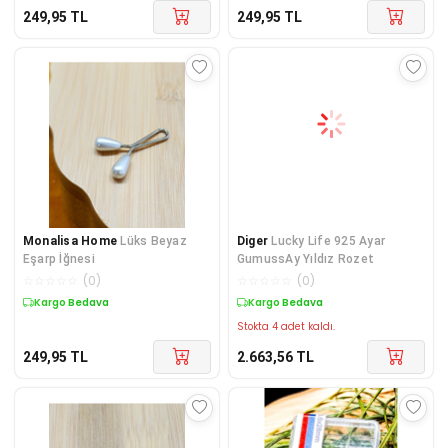
249,95
TL
249,95
TL
Monalisa Home
Lüks Beyaz
Diger
Lucky Life 925 Ayar
Eşarp İğnesi
GumussAy Yıldız Rozet
☆
☆
☆
☆
☆
(
0
)
☆
☆
☆
☆
☆
(
0
)
Kargo Bedava
Kargo Bedava
Stokta 4 adet kaldı.
249,95
TL
2.663,56
TL