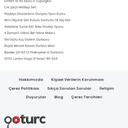
Einhell Te-Hv Akülü El Süpürgesi
Cvs Şarjli Matkap Seti
Playtoys Dinazorların Dünyası Oyun Kumu
Mini Okçuluk Seti Kutulu Vantuzlu Ok Yay Seti
Abbalone Sumo Akil Zeka Strateji Oyunu
4 Zamanlı Vitesli Bot-Tekne Motoru
Tek Gözlü Kuş Gözlem Dürbünü
Büyük Mercek Korsan Dürbün Mavi
Breaker 20×50 Ct Profesyonel El Dürbünü
3000 Lümen Güçlü El Feneri Wt-604
Hakkımızda
Kişisel Verilerin Korunması
Çerez Politikası
Sıkça Sorulan Sorular
İletişim
Duyurular
Blog
Çerez Tercihleri