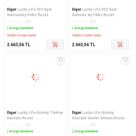
Diger
Lucky Life 925 Ayar
Diger
Lucky Life 925 Ayar
GumussAy Yıldız Rozet
Gumuss Ay Yıldız Rozet
☆
☆
☆
☆
☆
(
0
)
☆
☆
☆
☆
☆
(
0
)
Kargo Bedava
Kargo Bedava
Stokta 4 adet kaldı.
Stokta 3 adet kaldı.
2.663,56
TL
2.663,56
TL
Diger
Lucky Life Gümüş Türkiye
Diger
Lucky Life Gümüş
Haritası Rozet
Osmanlı Devlet Arması Rozet
☆
☆
☆
☆
☆
(
0
)
☆
☆
☆
☆
☆
(
0
)
Kargo Bedava
Kargo Bedava