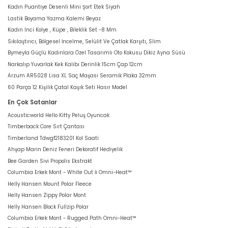
Kadın Puantiye Desenli Mini Şort Etek Siyah
Lastik Boyama Yazma Kalemi Beyaz
Kadın Inci Kolye , Küpe , Bileklik Set -8 Mm
Sıkılaştırıcı, Bölgesel İncelme, Selülit Ve Çatlak Karşıtı, Slim
Bymeyla Güçlü Kadınlara Özel Tasarımlı Oto Kokusu Dikiz Ayna Süsü
Narkalıp Yuvarlak Kek Kalıbı Derinlik 15cm Çap 12cm
Arzum AR5028 Lisa XL Saç Maşası Seramik Plaka 32mm
60 Parça 12 Kişilik Çatal Kaşık Seti Hasır Model
En Çok Satanlar
Acousticworld Hello Kitty Peluş Oyuncak
Timberback Core Sırt Çantası
Timberland Tdwgf2183201 Kol Saati
Ahşap Marin Deniz Feneri Dekoratif Hediyelik
Bee Garden Sivi Propolis Ekstrakt
Columbia Erkek Mont - White Out İi Omni-Heat™
Helly Hansen Mount Polar Fleece
Helly Hansen Zippy Polar Mont
Helly Hansen Block Fullzip Polar
Columbia Erkek Mont - Rugged Path Omni-Heat™