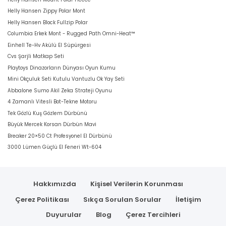
Helly Hansen Zippy Polar Mont
Helly Hansen Block Fullzip Polar
Columbia Erkek Mont - Rugged Path Omni-Heat™
Einhell Te-Hv Akülü El Süpürgesi
Cvs Şarjli Matkap Seti
Playtoys Dinazorların Dünyası Oyun Kumu
Mini Okçuluk Seti Kutulu Vantuzlu Ok Yay Seti
Abbalone Sumo Akil Zeka Strateji Oyunu
4 Zamanlı Vitesli Bot-Tekne Motoru
Tek Gözlü Kuş Gözlem Dürbünü
Büyük Mercek Korsan Dürbün Mavi
Breaker 20×50 Ct Profesyonel El Dürbünü
3000 Lümen Güçlü El Feneri Wt-604
Hakkımızda
Kişisel Verilerin Korunması
Çerez Politikası
Sıkça Sorulan Sorular
İletişim
Duyurular
Blog
Çerez Tercihleri