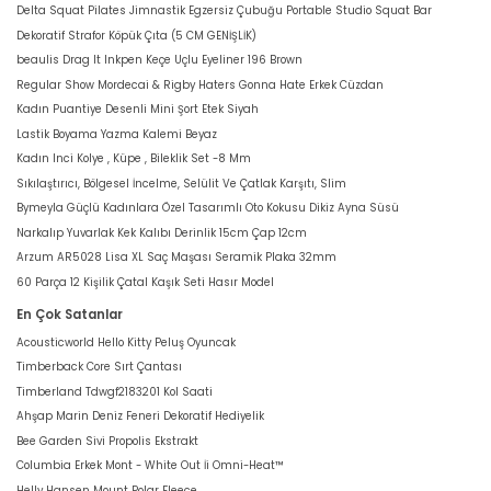
Delta Squat Pilates Jimnastik Egzersiz Çubuğu Portable Studio Squat Bar
Dekoratif Strafor Köpük Çıta (5 CM GENİŞLİK)
beaulis Drag It Inkpen Keçe Uçlu Eyeliner 196 Brown
Regular Show Mordecai & Rigby Haters Gonna Hate Erkek Cüzdan
Kadın Puantiye Desenli Mini Şort Etek Siyah
Lastik Boyama Yazma Kalemi Beyaz
Kadın Inci Kolye , Küpe , Bileklik Set -8 Mm
Sıkılaştırıcı, Bölgesel İncelme, Selülit Ve Çatlak Karşıtı, Slim
Bymeyla Güçlü Kadınlara Özel Tasarımlı Oto Kokusu Dikiz Ayna Süsü
Narkalıp Yuvarlak Kek Kalıbı Derinlik 15cm Çap 12cm
Arzum AR5028 Lisa XL Saç Maşası Seramik Plaka 32mm
60 Parça 12 Kişilik Çatal Kaşık Seti Hasır Model
En Çok Satanlar
Acousticworld Hello Kitty Peluş Oyuncak
Timberback Core Sırt Çantası
Timberland Tdwgf2183201 Kol Saati
Ahşap Marin Deniz Feneri Dekoratif Hediyelik
Bee Garden Sivi Propolis Ekstrakt
Columbia Erkek Mont - White Out İi Omni-Heat™
Helly Hansen Mount Polar Fleece