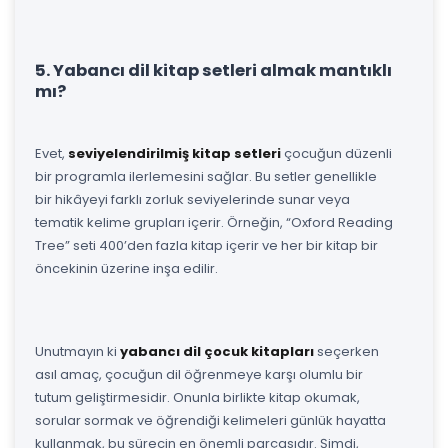
5. Yabancı dil kitap setleri almak mantıklı
mı?
Evet,
seviyelendirilmiş kitap setleri
çocuğun düzenli
bir programla ilerlemesini sağlar. Bu setler genellikle
bir hikâyeyi farklı zorluk seviyelerinde sunar veya
tematik kelime grupları içerir. Örneğin, “Oxford Reading
Tree” seti 400’den fazla kitap içerir ve her bir kitap bir
öncekinin üzerine inşa edilir.
Unutmayın ki
yabancı dil çocuk kitapları
seçerken
asıl amaç, çocuğun dil öğrenmeye karşı olumlu bir
tutum geliştirmesidir. Onunla birlikte kitap okumak,
sorular sormak ve öğrendiği kelimeleri günlük hayatta
kullanmak, bu sürecin en önemli parçasıdır. Şimdi,