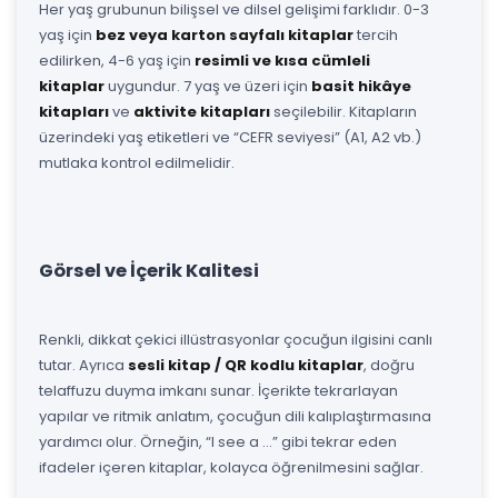
Her yaş grubunun bilişsel ve dilsel gelişimi farklıdır. 0-3
yaş için
bez veya karton sayfalı kitaplar
tercih
edilirken, 4-6 yaş için
resimli ve kısa cümleli
kitaplar
uygundur. 7 yaş ve üzeri için
basit hikâye
kitapları
ve
aktivite kitapları
seçilebilir. Kitapların
üzerindeki yaş etiketleri ve “CEFR seviyesi” (A1, A2 vb.)
mutlaka kontrol edilmelidir.
Görsel ve İçerik Kalitesi
Renkli, dikkat çekici illüstrasyonlar çocuğun ilgisini canlı
tutar. Ayrıca
sesli kitap / QR kodlu kitaplar
, doğru
telaffuzu duyma imkanı sunar. İçerikte tekrarlayan
yapılar ve ritmik anlatım, çocuğun dili kalıplaştırmasına
yardımcı olur. Örneğin, “I see a …” gibi tekrar eden
ifadeler içeren kitaplar, kolayca öğrenilmesini sağlar.