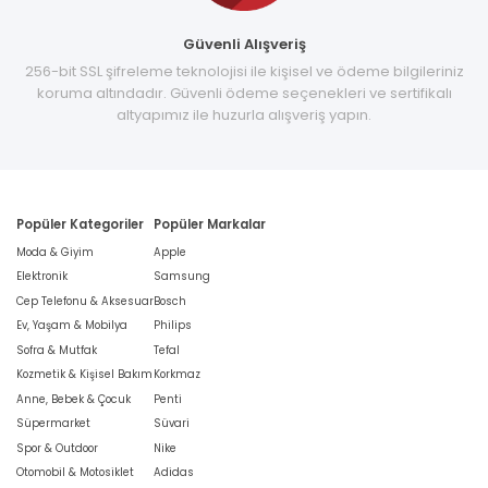
Güvenli Alışveriş
256-bit SSL şifreleme teknolojisi ile kişisel ve ödeme bilgileriniz
koruma altındadır. Güvenli ödeme seçenekleri ve sertifikalı
altyapımız ile huzurla alışveriş yapın.
Popüler Kategoriler
Popüler Markalar
Moda & Giyim
Apple
Elektronik
Samsung
Cep Telefonu & Aksesuar
Bosch
Ev, Yaşam & Mobilya
Philips
Sofra & Mutfak
Tefal
Kozmetik & Kişisel Bakım
Korkmaz
Anne, Bebek & Çocuk
Penti
Süpermarket
Süvari
Spor & Outdoor
Nike
Otomobil & Motosiklet
Adidas