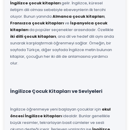
İngilizce çocuk kitapları
gelir. İngilizce, küresel
iletişim dili olması sebebiyle ebeveynlerin ilk tercihi
oluyor. Bunun yanında
Almanca çocuk kitapları
,
Fransızca çocuk kitapları
ve
İspanyolca çocuk
kitapları
da popüler seçenekler arasındadır. Özellikle
iki dilli çocuk kitapları
, ana dil ve hedef dili aynı anda
sunarak karşılaştırmalı öğrenmeyi sağlar. Örneğin, bir
sayfada Türkçe, diğer sayfada İngilizce metin bulunan
kitaplar, çocuğun her iki dili de anlamasına yardımcı
olur.
İngilizce Çocuk Kitapları ve Seviyeleri
İngilizce öğrenmeye yeni başlayan çocuklar için
okul
öncesi İngilizce kitapları
idealdir. Bunlar genellikle
büyük resimler, tekrarlayan basit cümleler ve sesli
okuma desteği içerir. İlerleyen yaşlarda ise
İngilizce