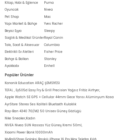
Kitap, Hobi & Eğlence
Puma
Oyuncak
Nivea
Pet Shop
Mac
Yapı Market & Bahçe
Yves Rocher
Beyaz Eşya
Sleepy
Sağlık & Medikal Ürünler
Royal Canin
Takı, Saat & Aksesuar
Columbia
Elektrikli Ev Aletleri
Fisher Price
Bahçe & Balkon
Stanley
Ayakkabı
Einhell
Popüler Ürünler
Kanonik Education ARAÇ ŞEMSİYESİ
TEFAL , Ey505d Easy Fry & Grill Precision Yağsız Fritöz Airfryer,
Apple Watch SE GPS + Cellular 44mm Gece Yarısı Alüminyum Kasa
AyrStore Stereo Ses Kaliteli Bluetooth Kulaklık
Ray-Ban 4340 710/M2 50 Unisex Güneş Gözlüğü
Nike Sneaker,Kadın
NIVEA Nivea SUN Hassas Yüz Güneş Kremi 50ml,
Xiaomi Power Bank 10000mAh
MyBalliStore Galaksi Baskılı iPhone 16 Pro Max Telefon Kılıfı