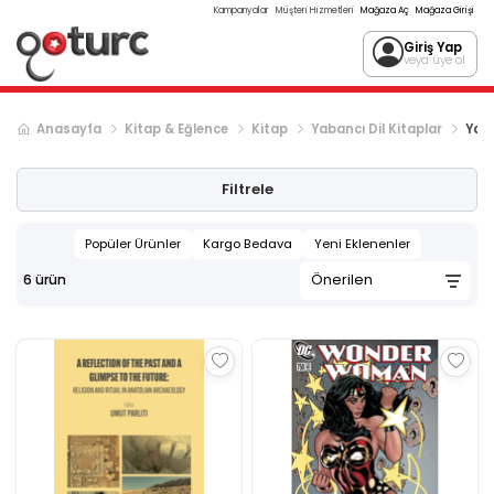
Kampanyalar
Müşteri Hizmetleri
Mağaza Aç
Mağaza Girişi
Giriş Yap
veya üye ol
Anasayfa
Kitap & Eğlence
Kitap
Yabancı Dil Kitaplar
Yaba
Filtrele
Popüler Ürünler
Kargo Bedava
Yeni Eklenenler
6
ürün