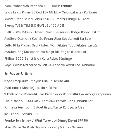
Yves Rocher Mon Evidence EDP- Kadın Parfüm
Lelas Lelas Prime 38 Cool EDP 55 ML – Oryantal Erkek Parfümü
levent Fırsat Paketi Bebek Bezi 7 Numara Xxlarge 40 Adet
Sleepy YÜZEY TEMİZLİK HAVLUSU 100 ADET
UFUK HOME Milas 211 Masalı Siyah Fermuarlı Bahçe Balkon Takımı
AyrStore Otomatik Kedi Su Pınarı Ultra Sessiz Kedi Su Sebili
Delta 10 lu Pilates Seti Pilates Matı Pilates Topu Pilates Lastiği
AyrStore Saç Düzleştirici Ve Maşa İkili Saç Şekillendirici
Philips 5000 Serisi Islak Kuru Robot Süpürge
Royal Canin Motherbaby Cat 34 Anne Ve Yavru Kedi Maması
En Favori Ürünler
İsego Emoji Yumurtlayan Kurşun Kalem 4'lü
Ayakkabılık Ahşap Çubuklu 4 Bölmeli
2 Katlı Banyo Kozmetik Takı Düzenleyici Baharatlık Çok Amaçlı Organizer
Besinistanbul PSSPOR 2 Adet 3KG Pembe Renk Dambıl Seti
Formeya Fermuarlı 6 Adet Beyaz Yastık Koruyucu Alez
İnci Ağda Spatula 100lü
Pembe Ton Eşitleyici (Pink Tone-Up) Güneş Kremi SPF 50
Maru.Derm Su Bazlı Güçlendirici Kaş & Kirpik Serumu