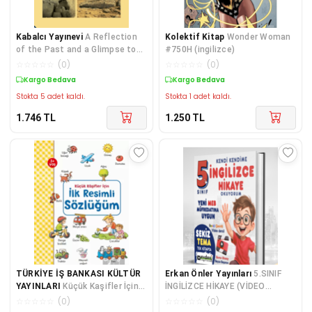
Kabalcı Yayınevi
A Reflection
Kolektif Kitap
Wonder Woman
of the Past and a Glimpse to
#750H (ingilizce)
the Future: Religion and Ritual
☆
☆
☆
☆
☆
(
0
)
☆
☆
☆
☆
☆
(
0
)
in Anatolian Archaeology
Kargo Bedava
Kargo Bedava
Stokta 5 adet kaldı.
Stokta 1 adet kaldı.
1.746
TL
1.250
TL
TÜRKİYE İŞ BANKASI KÜLTÜR
Erkan Önler Yayınları
5.SINIF
YAYINLARI
Küçük Kaşifler İçin
İNGİLİZCE HİKAYE (VİDEO
İlk Resimli Sözlüğüm
DERSLİ)
☆
☆
☆
☆
☆
(
0
)
☆
☆
☆
☆
☆
(
0
)