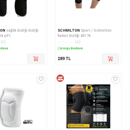
TON
sağlık dizliği dizliği
SCHMILTON
Sport / Schmilton
lik çift
Kaleci Dizliği 40176
(
0
)
☆
☆
☆
☆
☆
(
0
)
edava
Kargo Bedava
289
TL