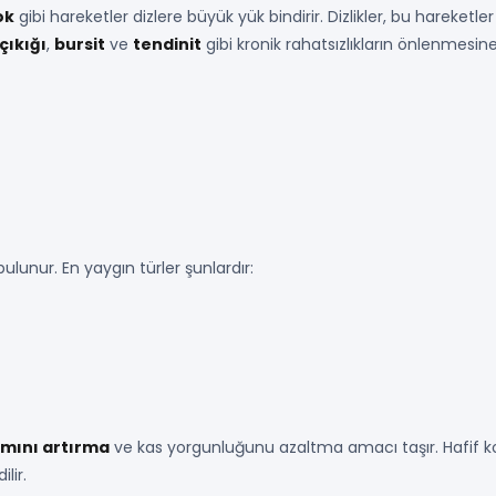
ok
gibi hareketler dizlere büyük yük bindirir. Dizlikler, bu hareket
çıkığı
,
bursit
ve
tendinit
gibi kronik rahatsızlıkların önlenmesi
 bulunur. En yaygın türler şunlardır:
ımını artırma
ve kas yorgunluğunu azaltma amacı taşır. Hafif 
lir.