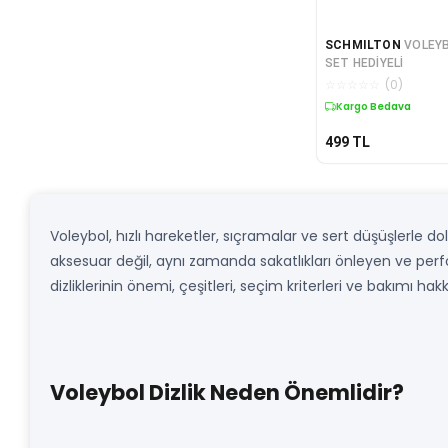
SCHMILTON
VOLEYB
SET HEDİYELİ
☆
☆
☆
☆
☆
(
0
)
Kargo Bedava
499
TL
Voleybol, hızlı hareketler, sıçramalar ve sert düşüşlerle do
aksesuar değil, aynı zamanda sakatlıkları önleyen ve perfor
dizliklerinin önemi, çeşitleri, seçim kriterleri ve bakımı hakk
Voleybol Dizlik Neden Önemlidir?