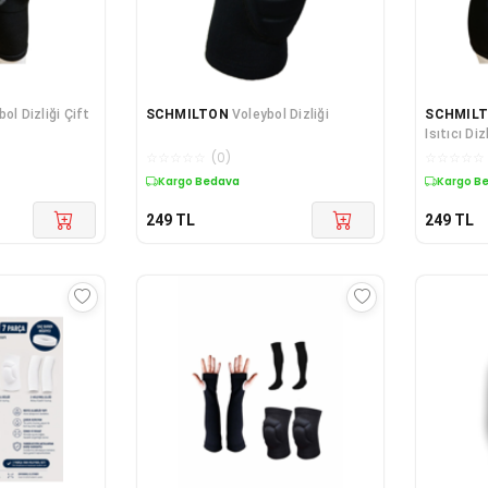
ol Dizliği Çift
SCHMILTON
Voleybol Dizliği
SCHMIL
Isıtıcı Diz
☆
☆
☆
☆
☆
(
0
)
☆
☆
☆
☆
☆
Kargo Bedava
Kargo B
249
TL
249
TL