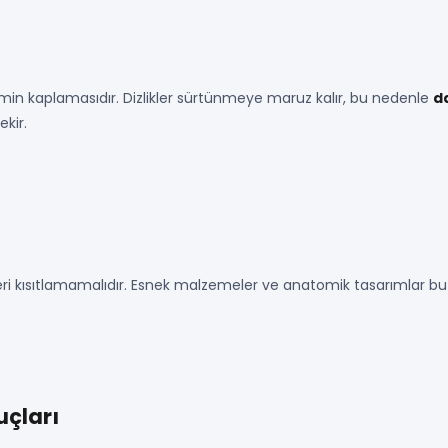
emin kaplamasıdır. Dizlikler sürtünmeye maruz kalır, bu nedenle
da
ekir.
eri kısıtlamamalıdır. Esnek malzemeler ve anatomik tasarımlar bu
uçları