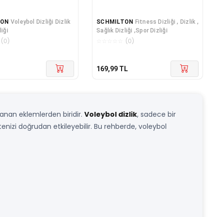
TON
Voleybol Dizliği Dizlik
SCHMILTON
Fitness Dizliği , Dizlik ,
liği
Sağlık Dizliği ,Spor Dizliği
(
0
)
☆
☆
☆
☆
☆
(
0
)
169,99
TL
rlanan eklemlerden biridir.
Voleybol dizlik
, sadece bir
tenizi doğrudan etkileyebilir. Bu rehberde, voleybol