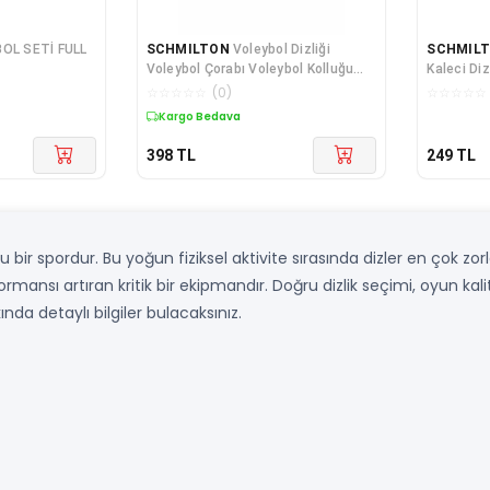
OL SETİ FULL
SCHMILTON
Voleybol Dizliği
SCHMIL
Voleybol Çorabı Voleybol Kolluğu
Kaleci Diz
Set
☆
☆
☆
☆
☆
(
0
)
☆
☆
☆
☆
☆
Kargo Bedava
398
TL
249
TL
lu bir spordur. Bu yoğun fiziksel aktivite sırasında dizler en çok zo
mansı artıran kritik bir ekipmandır. Doğru dizlik seçimi, oyun kali
ında detaylı bilgiler bulacaksınız.