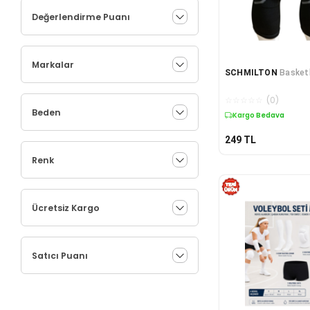
Değerlendirme Puanı
Markalar
SCHMILTON
Basketb
☆
☆
☆
☆
☆
(
0
)
Beden
Kargo Bedava
249
TL
Renk
Ücretsiz Kargo
Satıcı Puanı