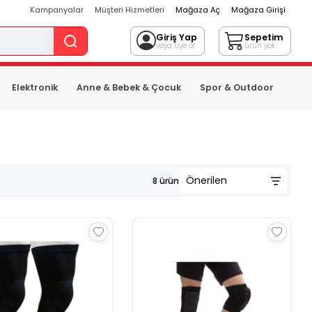
Kampanyalar
Müşteri Hizmetleri
Mağaza Aç
Mağaza Girişi
Giriş Yap
Sepetim
veya üye ol
ürün yok
Elektronik
Anne & Bebek & Çocuk
Spor & Outdoor
8
ürün