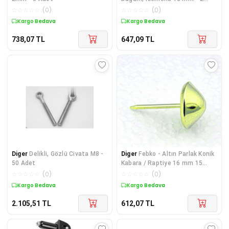
Adet
☆
☆
☆
☆
☆
(
0
)
☆
☆
☆
☆
☆
(
0
)
Kargo Bedava
Kargo Bedava
738,07
TL
647,09
TL
Diger
Delikli, Gözlü Civata M8 -
Diger
Febko - Altın Parlak Konik
50 Adet
Kabara / Raptiye 16 mm 15
adet
☆
☆
☆
☆
☆
(
0
)
☆
☆
☆
☆
☆
(
0
)
Kargo Bedava
Kargo Bedava
2.105,51
TL
612,07
TL