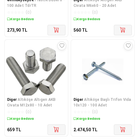
100 Adet TdrTR
Civata M6x60 - 20 Adet
☆
☆
☆
☆
☆
(
0
)
☆
☆
☆
☆
☆
(
0
)
Kargo Bedava
Kargo Bedava
273,90
TL
560
TL
Diger
Altıköşe Altıgen AKB
Diger
Altıköşe Başlı Trifon Vida
Civata M12x80 - 10 Adet
10x120 - 100 Adet
☆
☆
☆
☆
☆
(
0
)
☆
☆
☆
☆
☆
(
0
)
Kargo Bedava
Kargo Bedava
659
TL
2.474,50
TL