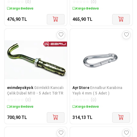
☆
☆
☆
☆
☆
(
0
)
☆
☆
☆
☆
☆
(
0
)
Kargo Bedava
Kargo Bedava
476,90
TL
465,90
TL
evimdeyokyok
Gömlekli Kancalı
AyrStore
Ennalbur Karabina
Çelik Dübel M10 - 5 Adet TdrTR
Yaylı 4 mm ( 5 Adet )
☆
☆
☆
☆
☆
(
0
)
☆
☆
☆
☆
☆
(
0
)
Kargo Bedava
Kargo Bedava
700,90
TL
314,13
TL