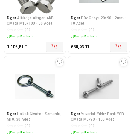
Diger
Altıköşe Altıgen AKB
Diger
Düz Gönye 20x90 - 2mm -
Civata M10x100 - 50 Adet
10 Adet
☆
☆
☆
☆
☆
(
0
)
☆
☆
☆
☆
☆
(
0
)
Kargo Bedava
Kargo Bedava
1.105,81
TL
688,93
TL
Diger
Halkalı Civata - Somunlu,
Diger
Yuvarlak Yıldız Başlı YSB
M10, 30 Adet
Civata M5x90 - 100 Adet
☆
☆
☆
☆
☆
(
0
)
☆
☆
☆
☆
☆
(
0
)
Kargo Bedava
Kargo Bedava