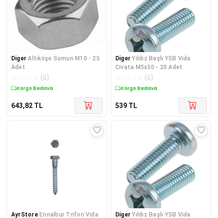
Diger
Altıköşe Somun M10 - 25
Diger
Yıldız Başlı YSB Vida
Adet
Civata M5x30 - 20 Adet
☆
☆
☆
☆
☆
(
0
)
☆
☆
☆
☆
☆
(
0
)
Kargo Bedava
Kargo Bedava
643,82
TL
539
TL
AyrStore
Ennalbur Trifon Vida
Diger
Yıldız Başlı YSB Vida