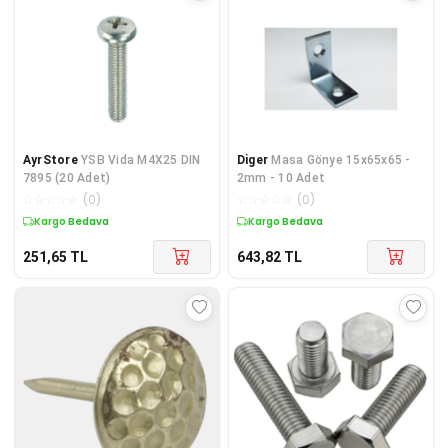
AyrStore
YSB Vida M4X25 DIN
Diger
Masa Gönye 15x65x65 -
7895 (20 Adet)
2mm - 10 Adet
☆
☆
☆
☆
☆
(
0
)
☆
☆
☆
☆
☆
(
0
)
Kargo Bedava
Kargo Bedava
251,65
TL
643,82
TL