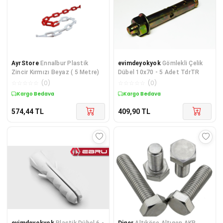
AyrStore
Ennalbur Plastik
evimdeyokyok
Gömlekli Çelik
Zincir Kırmızı Beyaz ( 5 Metre)
Dübel 10x70 - 5 Adet TdrTR
☆
☆
☆
☆
☆
(
0
)
☆
☆
☆
☆
☆
(
0
)
Kargo Bedava
Kargo Bedava
574,44
TL
409,90
TL
evimdeyokyok
Plastik Dübel 6 -
Diger
Altıköşe Altıgen AKB