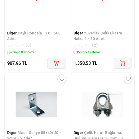
Diger
Yaylı Rondela - 10 - 500
Diger
Yuvarlak Çelik Ekstra
Adet
Halka 2 - 50 Adet
☆
☆
☆
☆
☆
(
0
)
☆
☆
☆
☆
☆
(
0
)
Kargo Bedava
Kargo Bedava
907,96
TL
1.358,53
TL
Diger
Masa Gönye 55x40x40 -
Diger
Çelik Halat Bağlama,
2mm - 5 Adet
Düğüm, Klemens 13 mm - 2