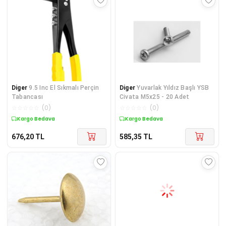
Diger
9.5 Inc El Sıkmalı Perçin
Diger
Yuvarlak Yıldız Başlı YSB
Tabancası
Civata M5x25 - 20 Adet
☆
☆
☆
☆
☆
(
0
)
☆
☆
☆
☆
☆
(
0
)
Kargo Bedava
Kargo Bedava
676,20
TL
585,35
TL