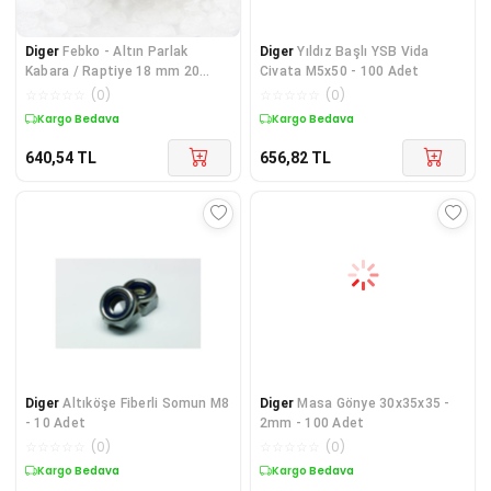
Diger
Febko - Altın Parlak
Diger
Yıldız Başlı YSB Vida
Kabara / Raptiye 18 mm 20
Civata M5x50 - 100 Adet
adet
☆
☆
☆
☆
☆
(
0
)
☆
☆
☆
☆
☆
(
0
)
Kargo Bedava
Kargo Bedava
640,54
TL
656,82
TL
Diger
Altıköşe Fiberli Somun M8
Diger
Masa Gönye 30x35x35 -
- 10 Adet
2mm - 100 Adet
☆
☆
☆
☆
☆
(
0
)
☆
☆
☆
☆
☆
(
0
)
Kargo Bedava
Kargo Bedava