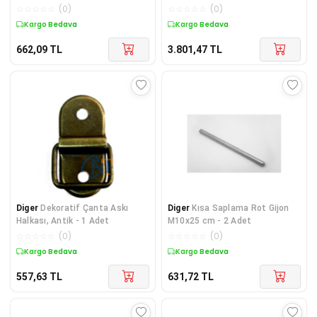
☆
☆
☆
☆
☆
(
0
)
☆
☆
☆
☆
☆
(
0
)
Kargo Bedava
Kargo Bedava
662,09
TL
3.801,47
TL
Diger
Dekoratif Çanta Askı
Diger
Kısa Saplama Rot Gijon
Halkası, Antik - 1 Adet
M10x25 cm - 2 Adet
☆
☆
☆
☆
☆
(
0
)
☆
☆
☆
☆
☆
(
0
)
Kargo Bedava
Kargo Bedava
557,63
TL
631,72
TL