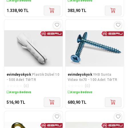
Kargo Bedava
Kargo Bedava
1.338,90
TL
383,90
TL
evimdeyokyok
Plastik Dübel 10
evimdeyokyok
YHB Sunta
- 500 Adet TdrTR
Vidası 6x70 - 100 Adet TdrTR
☆
☆
☆
☆
☆
(
0
)
☆
☆
☆
☆
☆
(
0
)
Kargo Bedava
Kargo Bedava
516,90
TL
680,90
TL