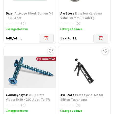
Diger
Altıköşe Fiberli Somun M6
AyrStore
Ennalbur Karabina
- 100 Adet
Vidalı 10 mm ( 2 Adet )
☆
☆
☆
☆
☆
(
0
)
☆
☆
☆
☆
☆
(
0
)
Kargo Bedava
Kargo Bedava
640,54
TL
397,43
TL
evimdeyokyok
YHB Sunta
AyrStore
Profesyonel Metal
Vidası 5x80 - 200 Adet TdrTR
Silikon Tabancası
☆
☆
☆
☆
☆
(
0
)
☆
☆
☆
☆
☆
(
0
)
Kargo Bedava
Kargo Bedava