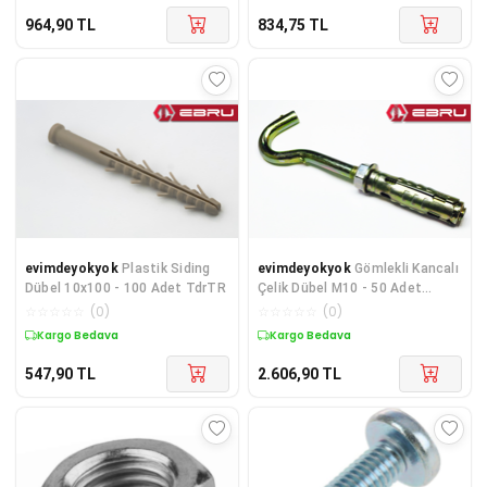
964,90
TL
834,75
TL
evimdeyokyok
Plastik Siding
evimdeyokyok
Gömlekli Kancalı
Dübel 10x100 - 100 Adet TdrTR
Çelik Dübel M10 - 50 Adet
TdrTR
☆
☆
☆
☆
☆
(
0
)
☆
☆
☆
☆
☆
(
0
)
Kargo Bedava
Kargo Bedava
547,90
TL
2.606,90
TL