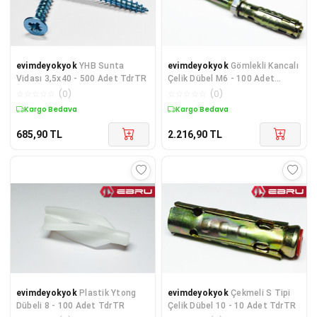
evimdeyokyok
YHB Sunta
evimdeyokyok
Gömlekli Kancalı
Vidası 3,5x40 - 500 Adet TdrTR
Çelik Dübel M6 - 100 Adet
TdrTR
☆
☆
☆
☆
☆
(
0
)
☆
☆
☆
☆
☆
(
0
)
Kargo Bedava
Kargo Bedava
685,90
TL
2.216,90
TL
evimdeyokyok
Plastik Ytong
evimdeyokyok
Çekmeli S Tipi
Dübeli 8 - 100 Adet TdrTR
Çelik Dübel 10 - 10 Adet TdrTR