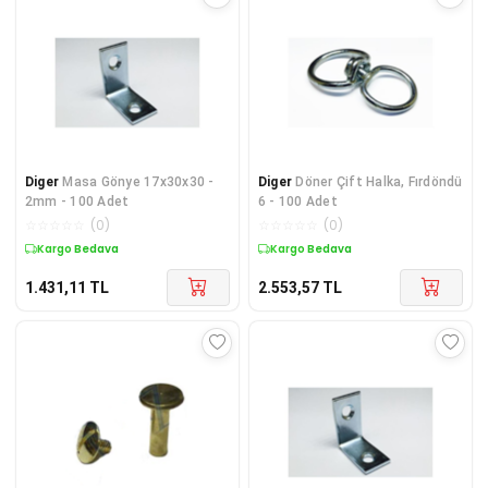
Diger
Masa Gönye 17x30x30 -
Diger
Döner Çift Halka, Fırdöndü
2mm - 100 Adet
6 - 100 Adet
☆
☆
☆
☆
☆
(
0
)
☆
☆
☆
☆
☆
(
0
)
Kargo Bedava
Kargo Bedava
1.431,11
TL
2.553,57
TL