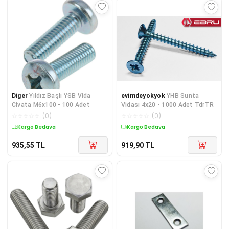
Diger
Yıldız Başlı YSB Vida
evimdeyokyok
YHB Sunta
Civata M6x100 - 100 Adet
Vidası 4x20 - 1000 Adet TdrTR
☆
☆
☆
☆
☆
(
0
)
☆
☆
☆
☆
☆
(
0
)
Kargo Bedava
Kargo Bedava
935,55
TL
919,90
TL