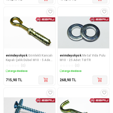
evimdeyokyok
Gömlekli Kancalı
evimdeyokyok
Metal Vida Pulu
Kapalı Çelik Dübel M10 - 5 Adet
M10 - 25 Adet TdrTR
TdrTR
☆
☆
☆
☆
☆
(
0
)
☆
☆
☆
☆
☆
(
0
)
Kargo Bedava
Kargo Bedava
715,90
TL
268,90
TL