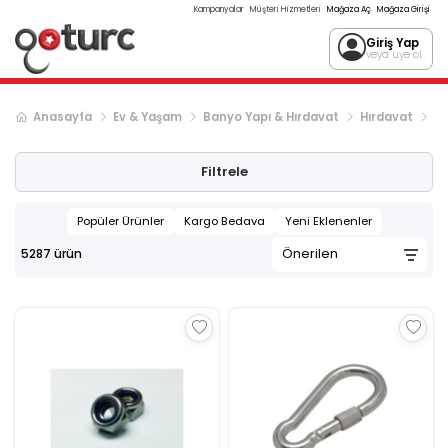
Kampanyalar
Müşteri Hizmetleri
Mağaza Aç
Mağaza Girişi
Giriş Yap
veya üye ol
Anasayfa
Ev & Yaşam
Banyo Yapı & Hırdavat
Hırdavat
Vi
Sonraki ürün sayfası, sayfa
2
Filtrele
Popüler Ürünler
Kargo Bedava
Yeni Eklenenler
5287
ürün