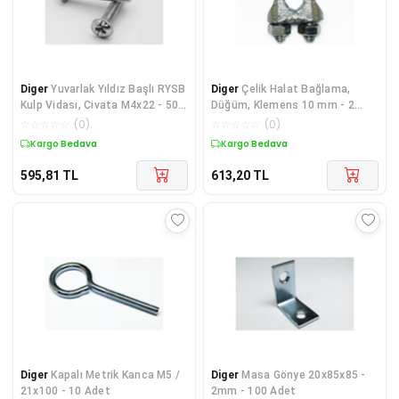
Diger
Yuvarlak Yıldız Başlı RYSB
Diger
Çelik Halat Bağlama,
Kulp Vidası, Civata M4x22 - 50
Düğüm, Klemens 10 mm - 2
Adet
Adet
☆
☆
☆
☆
☆
(
0
)
☆
☆
☆
☆
☆
(
0
)
Kargo Bedava
Kargo Bedava
595,81
TL
613,20
TL
Diger
Kapalı Metrik Kanca M5 /
Diger
Masa Gönye 20x85x85 -
21x100 - 10 Adet
2mm - 100 Adet