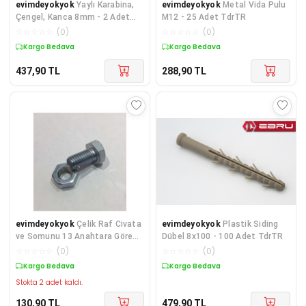
evimdeyokyok
Yaylı Karabina,
evimdeyokyok
Metal Vida Pulu
Çengel, Kanca 8mm - 2 Adet
M12 - 25 Adet TdrTR
TdrTR
☆
☆
☆
☆
☆
(
0
)
☆
☆
☆
☆
☆
(
0
)
Kargo Bedava
Kargo Bedava
437,90
TL
288,90
TL
evimdeyokyok
Çelik Raf Civata
evimdeyokyok
Plastik Siding
ve Somunu 13 Anahtara Göre
Dübel 8x100 - 100 Adet TdrTR
10 adet TdrTR
☆
☆
☆
☆
☆
(
0
)
☆
☆
☆
☆
☆
(
0
)
Kargo Bedava
Kargo Bedava
Stokta 2 adet kaldı.
130,90
TL
479,90
TL