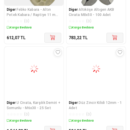
Diger
Febko Kabara - Altın
Diger
Altıköşe Altıgen AKB
Petek Kabara / Raptiye 11 mm
Civata M8x50 - 100 Adet
50 adet
☆
☆
☆
☆
☆
(
0
)
☆
☆
☆
☆
☆
(
0
)
Kargo Bedava
Kargo Bedava
612,07
TL
783,22
TL
Diger
U Civata, Karşılık Demiri +
Diger
Düz Zincir Kilidi 12mm - 1
Somunlu - M6x30 - 25 Set
Adet
☆
☆
☆
☆
☆
(
0
)
☆
☆
☆
☆
☆
(
0
)
Kargo Bedava
Kargo Bedava