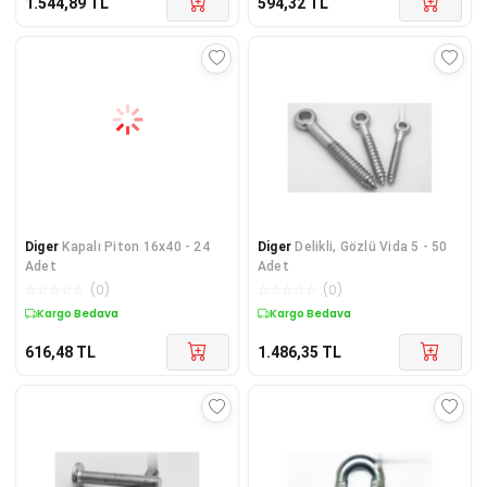
1.544,89
TL
594,32
TL
Diger
Kapalı Piton 16x40 - 24
Diger
Delikli, Gözlü Vida 5 - 50
Adet
Adet
☆
☆
☆
☆
☆
(
0
)
☆
☆
☆
☆
☆
(
0
)
Kargo Bedava
Kargo Bedava
616,48
TL
1.486,35
TL