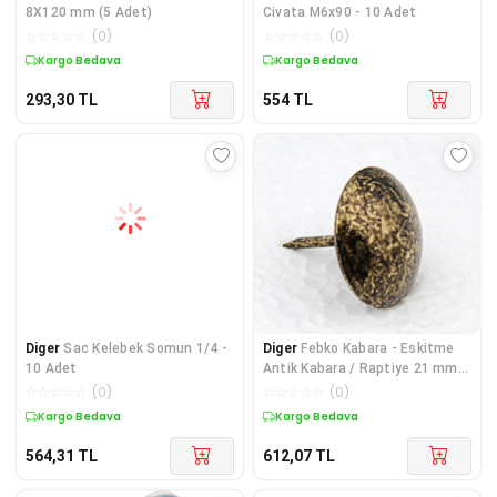
8X120 mm (5 Adet)
Civata M6x90 - 10 Adet
☆
☆
☆
☆
☆
(
0
)
☆
☆
☆
☆
☆
(
0
)
Kargo Bedava
Kargo Bedava
293,30
TL
554
TL
Diger
Sac Kelebek Somun 1/4 -
Diger
Febko Kabara - Eskitme
10 Adet
Antik Kabara / Raptiye 21 mm 5
adet
☆
☆
☆
☆
☆
(
0
)
☆
☆
☆
☆
☆
(
0
)
Kargo Bedava
Kargo Bedava
564,31
TL
612,07
TL