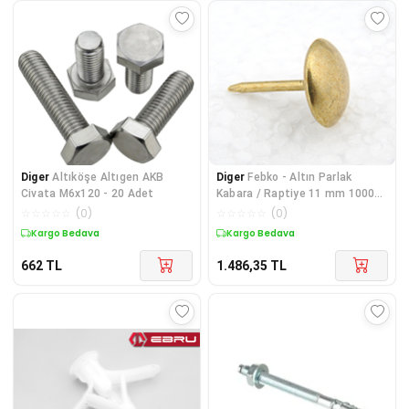
Diger
Altıköşe Altıgen AKB
Diger
Febko - Altın Parlak
Civata M6x120 - 20 Adet
Kabara / Raptiye 11 mm 1000
adet
☆
☆
☆
☆
☆
(
0
)
☆
☆
☆
☆
☆
(
0
)
Kargo Bedava
Kargo Bedava
662
TL
1.486,35
TL