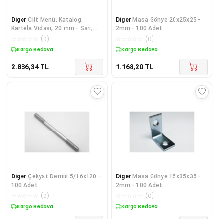
Diger
Cilt Menü, Katalog,
Diger
Masa Gönye 20x25x25 -
Kartela Vidası, 20 mm - Sarı,
2mm - 100 Adet
100 Adet
☆
☆
☆
☆
☆
(
0
)
☆
☆
☆
☆
☆
(
0
)
Kargo Bedava
Kargo Bedava
2.886,34
TL
1.168,20
TL
Diger
Çekyat Demiri 5/16x120 -
Diger
Masa Gönye 15x35x35 -
100 Adet
2mm - 100 Adet
☆
☆
☆
☆
☆
(
0
)
☆
☆
☆
☆
☆
(
0
)
Kargo Bedava
Kargo Bedava