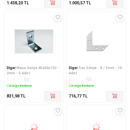
1.438,20
TL
1.000,57
TL
Diger
Masa Gönye 40x50x102 -
Diger
Sac Gönye - 8 / 2mm - 10
2mm - 5 Adet
Adet
☆
☆
☆
☆
☆
(
0
)
☆
☆
☆
☆
☆
(
0
)
Kargo Bedava
Kargo Bedava
831,98
TL
716,77
TL