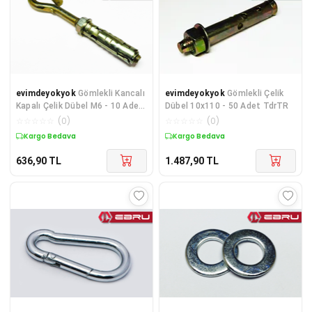
evimdeyokyok
Gömlekli Kancalı
evimdeyokyok
Gömlekli Çelik
Kapalı Çelik Dübel M6 - 10 Adet
Dübel 10x110 - 50 Adet TdrTR
TdrTR
☆
☆
☆
☆
☆
(
0
)
☆
☆
☆
☆
☆
(
0
)
Kargo Bedava
Kargo Bedava
636,90
TL
1.487,90
TL