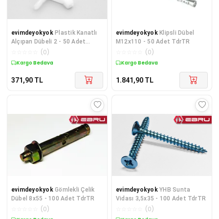
evimdeyokyok
Plastik Kanatlı
evimdeyokyok
Klipsli Dübel
Alçıpan Dübeli 2 - 50 Adet
M12x110 - 50 Adet TdrTR
TdrTR
☆
☆
☆
☆
☆
(
0
)
☆
☆
☆
☆
☆
(
0
)
Kargo Bedava
Kargo Bedava
371,90
TL
1.841,90
TL
evimdeyokyok
Gömlekli Çelik
evimdeyokyok
YHB Sunta
Dübel 8x55 - 100 Adet TdrTR
Vidası 3,5x35 - 100 Adet TdrTR
☆
☆
☆
☆
☆
(
0
)
☆
☆
☆
☆
☆
(
0
)