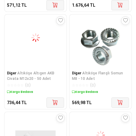
571,12
TL
1.676,64
TL
Diger
Altıköşe Altıgen AKB
Diger
Altıköşe Flanşlı Somun
Civata M12x20 - 50 Adet
M8 - 10 Adet
☆
☆
☆
☆
☆
(
0
)
☆
☆
☆
☆
☆
(
0
)
Kargo Bedava
Kargo Bedava
736,44
TL
569,98
TL