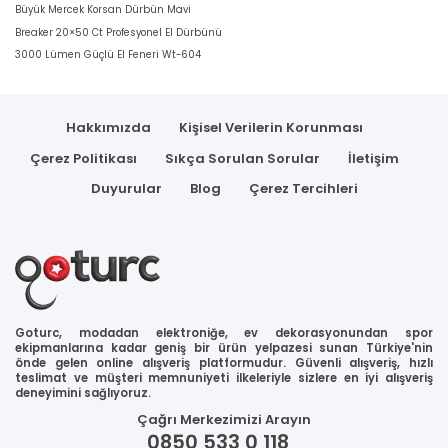
Büyük Mercek Korsan Dürbün Mavi
Breaker 20×50 Ct Profesyonel El Dürbünü
3000 Lümen Güçlü El Feneri Wt-604
Hakkımızda
Kişisel Verilerin Korunması
Çerez Politikası
Sıkça Sorulan Sorular
İletişim
Duyurular
Blog
Çerez Tercihleri
Goturc, modadan elektroniğe, ev dekorasyonundan spor
ekipmanlarına kadar geniş bir ürün yelpazesi sunan Türkiye'nin
önde gelen online alışveriş platformudur. Güvenli alışveriş, hızlı
teslimat ve müşteri memnuniyeti ilkeleriyle sizlere en iyi alışveriş
deneyimini sağlıyoruz.
Çağrı Merkezimizi Arayın
0850 533 0 118