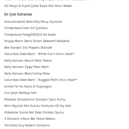
60 Parça 12 Kişilik Çatal Kaşık Seti Hasır Model
En Çok Satanlar
Acousticworld Hello Kitty Peluş Oyuncak
Timberback Core Sırt Çantası
Timberland Tdwgf2183201 Kol Saati
Ahşap Marin Deniz Feneri Dekoratif Hediyelik
Bee Garden Sivi Propolis Ekstrakt
Columbia Erkek Mont - White Out İi Omni-Heat™
Helly Hansen Mount Polar Fleece
Helly Hansen Zippy Polar Mont
Helly Hansen Block Fullzip Polar
Columbia Erkek Mont - Rugged Path Omni-Heat™
Einhell Te-Hv Akülü El Süpürgesi
Cvs Şarjli Matkap Seti
Playtoys Dinazorların Dünyası Oyun Kumu
Mini Okçuluk Seti Kutulu Vantuzlu Ok Yay Seti
Abbalone Sumo Akil Zeka Strateji Oyunu
4 Zamanlı Vitesli Bot-Tekne Motoru
Tek Gözlü Kuş Gözlem Dürbünü