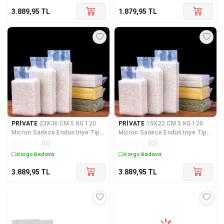
3.889,95
TL
1.879,95
TL
PRİVATE
23X36 CM 5 KG 120
PRİVATE
15X22 CM 5 KG 120
Micron Sadece Endüstriye Tip
Micron Sadece Endüstriye Tip
Kalın Düz Gıda Vak
Kalın Düz Gıda Vak
☆
☆
☆
☆
☆
(
0
)
☆
☆
☆
☆
☆
(
0
)
Kargo Bedava
Kargo Bedava
3.889,95
TL
3.889,95
TL