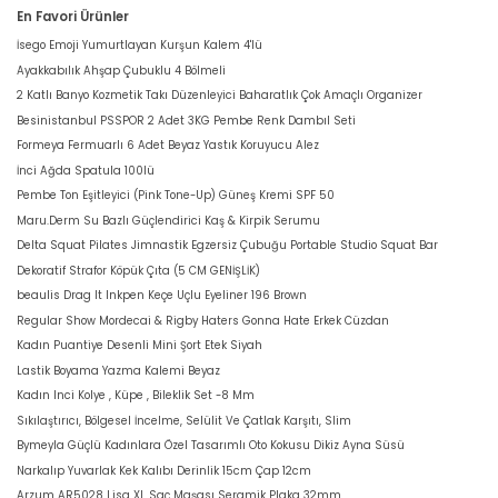
En Favori Ürünler
İsego Emoji Yumurtlayan Kurşun Kalem 4'lü
Ayakkabılık Ahşap Çubuklu 4 Bölmeli
2 Katlı Banyo Kozmetik Takı Düzenleyici Baharatlık Çok Amaçlı Organizer
Besinistanbul PSSPOR 2 Adet 3KG Pembe Renk Dambıl Seti
Formeya Fermuarlı 6 Adet Beyaz Yastık Koruyucu Alez
İnci Ağda Spatula 100lü
Pembe Ton Eşitleyici (Pink Tone-Up) Güneş Kremi SPF 50
Maru.Derm Su Bazlı Güçlendirici Kaş & Kirpik Serumu
Delta Squat Pilates Jimnastik Egzersiz Çubuğu Portable Studio Squat Bar
Dekoratif Strafor Köpük Çıta (5 CM GENİŞLİK)
beaulis Drag It Inkpen Keçe Uçlu Eyeliner 196 Brown
Regular Show Mordecai & Rigby Haters Gonna Hate Erkek Cüzdan
Kadın Puantiye Desenli Mini Şort Etek Siyah
Lastik Boyama Yazma Kalemi Beyaz
Kadın Inci Kolye , Küpe , Bileklik Set -8 Mm
Sıkılaştırıcı, Bölgesel İncelme, Selülit Ve Çatlak Karşıtı, Slim
Bymeyla Güçlü Kadınlara Özel Tasarımlı Oto Kokusu Dikiz Ayna Süsü
Narkalıp Yuvarlak Kek Kalıbı Derinlik 15cm Çap 12cm
Arzum AR5028 Lisa XL Saç Maşası Seramik Plaka 32mm