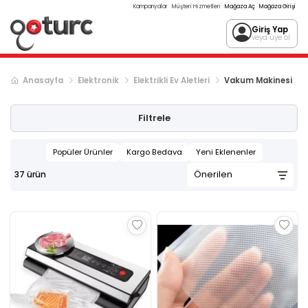
Kampanyalar
Müşteri Hizmetleri
Mağaza Aç
Mağaza Girişi
Giriş Yap
veya üye ol
Anasayfa
Elektronik
Elektrikli Ev Aletleri
Vakum Makinesi
Filtrele
Popüler Ürünler
Kargo Bedava
Yeni Eklenenler
37
ürün