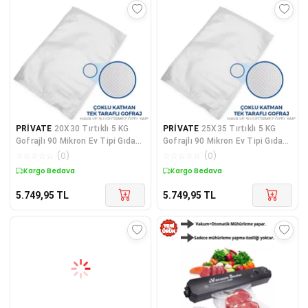
PRİVATE
20X30 Tırtıklı 5 KG
PRİVATE
25X35 Tırtıklı 5 KG
Gofrajlı 90 Mikron Ev Tipi Gıda
Gofrajlı 90 Mikron Ev Tipi Gıda
Vakum Poşeti
Vakum Poşeti
☆
☆
☆
☆
☆
(
0
)
☆
☆
☆
☆
☆
(
0
)
Kargo Bedava
Kargo Bedava
5.749,95
TL
5.749,95
TL