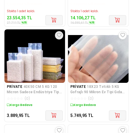
Kargo Bedava
Kargo Bedava
Stokta 1 adet kaldı.
Stokta 1 adet kaldı.
23.554,35
TL
14.106,27
TL
%
15
%
15
27.711
TL
16.595,61
TL
PRİVATE
40X50 CM 5 KG 120
PRİVATE
18X23 Tırtıklı 5 KG
Micron Sadece Endüstriye Tip
Gofrajlı 90 Mikron Ev Tipi Gıda
Kalın Düz Gıda Vak
Vakum Poşeti
☆
☆
☆
☆
☆
(
0
)
☆
☆
☆
☆
☆
(
0
)
Kargo Bedava
Kargo Bedava
3.889,95
TL
5.749,95
TL