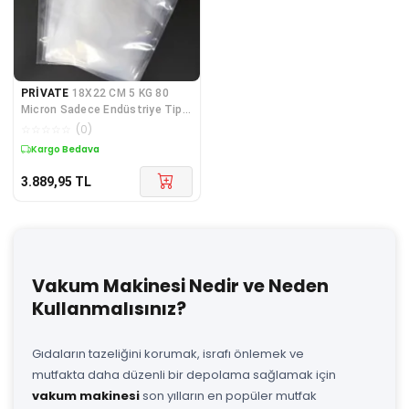
PRİVATE
18X22 CM 5 KG 80
Micron Sadece Endüstriye Tip
Düz Gıda Vakum Poşe
☆
☆
☆
☆
☆
(
0
)
Kargo Bedava
3.889,95
TL
Vakum Makinesi Nedir ve Neden
Kullanmalısınız?
Gıdaların tazeliğini korumak, israfı önlemek ve
mutfakta daha düzenli bir depolama sağlamak için
vakum makinesi
son yılların en popüler mutfak