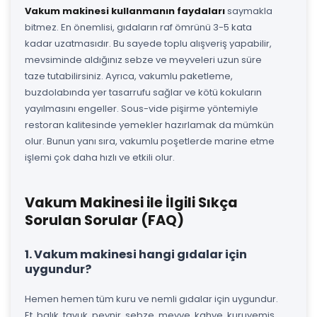
Vakum makinesi kullanmanın faydaları
saymakla
bitmez. En önemlisi, gıdaların raf ömrünü 3-5 kata
kadar uzatmasıdır. Bu sayede toplu alışveriş yapabilir,
mevsiminde aldığınız sebze ve meyveleri uzun süre
taze tutabilirsiniz. Ayrıca, vakumlu paketleme,
buzdolabında yer tasarrufu sağlar ve kötü kokuların
yayılmasını engeller. Sous-vide pişirme yöntemiyle
restoran kalitesinde yemekler hazırlamak da mümkün
olur. Bunun yanı sıra, vakumlu poşetlerde marine etme
işlemi çok daha hızlı ve etkili olur.
Vakum Makinesi ile İlgili Sıkça
Sorulan Sorular (FAQ)
1. Vakum makinesi hangi gıdalar için
uygundur?
Hemen hemen tüm kuru ve nemli gıdalar için uygundur.
Et, balık, tavuk, peynir, sebze, meyve, kahve, kuruyemiş