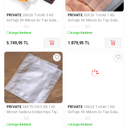
PRİVATE
20X26 Tırtıklı 5 KG
PRİVATE
20X26 Tırtıklı 1 KG
Gofrajlı 90 Mikron Ev Tipi Gıda
Gofrajlı 90 Mikron Ev Tipi Gıda
Vakum Poşeti
Vakum Poşeti
☆
☆
☆
☆
☆
(
0
)
☆
☆
☆
☆
☆
(
0
)
Kargo Bedava
Kargo Bedava
5.749,95
TL
1.879,95
TL
PRİVATE
58X75 CM 5 KG 120
PRİVATE
18X23 Tırtıklı 1 KG
Micron Sadece Endüstriye Tip
Gofrajlı 90 Mikron Ev Tipi Gıda
Kalın Düz Gıda Vak
Vakum Poşeti
☆
☆
☆
☆
☆
(
0
)
☆
☆
☆
☆
☆
(
0
)
Kargo Bedava
Kargo Bedava