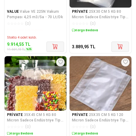
VALUE
Value VE 225N Vakum
PRİVATE
25X30 CM 5 KG 80
Pompası 4,25 m3/Sa - 70 Lt/Dk
Micron Sadece Endüstriye Tip
Düz Gıda Vakum Poşe
☆
☆
☆
☆
☆
(
0
)
☆
☆
☆
☆
☆
(
0
)
Kargo Bedava
Kargo Bedava
Stokta 4 adet kaldı.
9.914,55
TL
3.889,95
TL
%
15
11.664,18
TL
PRİVATE
35X45 CM 5 KG 80
PRİVATE
25X35 CM 5 KG 120
Micron Sadece Endüstriye Tip
Micron Sadece Endüstriye Tip
Düz Gıda Vakum Poşe
Kalın Düz Gıda Vak
☆
☆
☆
☆
☆
(
0
)
☆
☆
☆
☆
☆
(
0
)
Kargo Bedava
Kargo Bedava