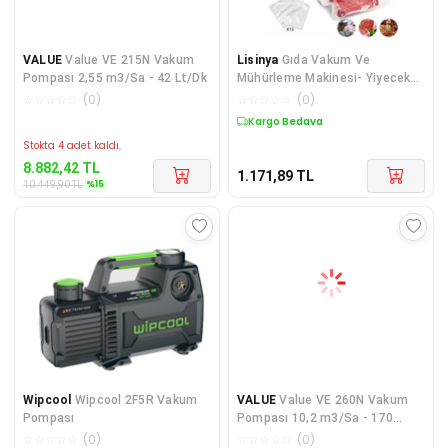
VALUE
Value VE 215N Vakum
Lisinya
Gıda Vakum Ve
Pompası 2,55 m3/Sa - 42 Lt/Dk
Mühürleme Makinesi- Yiyecek
Tazeliği Koruma Ev Ve
☆
☆
☆
☆
☆
(
0
)
☆
☆
☆
☆
☆
(
0
)
Restoran İçin ( ) LSNTKN-RS4
Kargo Bedava
Kargo Bedava
Stokta 4 adet kaldı.
8.882,42
TL
1.171,89
TL
%
15
10.449,90
TL
Wipcool
Wipcool 2F5R Vakum
VALUE
Value VE 260N Vakum
Pompası
Pompası 10,2 m3/Sa - 170
Lt/Dk
☆
☆
☆
☆
☆
(
0
)
☆
☆
☆
☆
☆
(
0
)