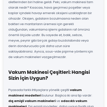
aletlerinden biri haline geldi. Peki, vakum makinesi tam
olarak nedir? Kısacası, hava geçirmez poşetler veya
kaplar içindeki havayı emerek oksijeni uzaklaştıran bir
cihazdır. Oksijen, gıdaların bozulmasına neden olan
bakteri ve mantarların üremesi için gerekli
olduğundan, vakumlama işlemi gıdaların raf ömrünü
önemli ölçüde uzatır. Bu sayede et, balık, sebze,
meyve, peynir gibi birçok gıdayı buzdolabında veya
derin dondurucuda çok daha uzun süre
saklayabilirsiniz. Ayrıca, sous-vide pişirme yöntemi için
de vakum makineleri vazgeçilmezdir.
Vakum Makinesi Çeşitleri: Hangisi
Sizin İçin Uygun?
Piyasada farklı ihtiyaçlara yönelik çeşitli
vakum
makinesi modelleri
bulunur. Başlıca iki ana tip vardır:
dış emişli vakum makineleri
ve
odacıklı vakum
makineleri
. Dış emişli modeller, daha uygun fiyatlı olup