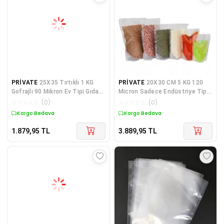
PRİVATE
25X35 Tırtıklı 1 KG
PRİVATE
20X30 CM 5 KG 120
Gofrajlı 90 Mikron Ev Tipi Gıda
Micron Sadece Endüstriye Tip
Vakum Poşeti
Kalın Düz Gıda Vak
☆
☆
☆
☆
☆
(
0
)
☆
☆
☆
☆
☆
(
0
)
Kargo Bedava
Kargo Bedava
1.879,95
TL
3.889,95
TL