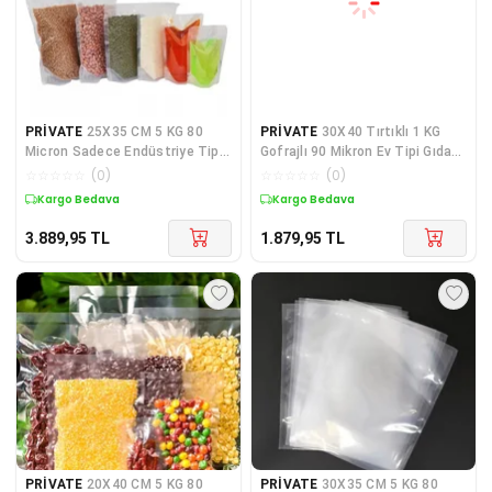
PRİVATE
25X35 CM 5 KG 80
PRİVATE
30X40 Tırtıklı 1 KG
Micron Sadece Endüstriye Tip
Gofrajlı 90 Mikron Ev Tipi Gıda
Düz Gıda Vakum Poşe
Vakum Poşeti
☆
☆
☆
☆
☆
(
0
)
☆
☆
☆
☆
☆
(
0
)
Kargo Bedava
Kargo Bedava
3.889,95
TL
1.879,95
TL
PRİVATE
20X40 CM 5 KG 80
PRİVATE
30X35 CM 5 KG 80