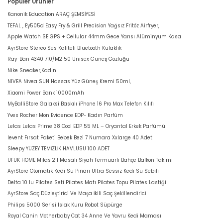
Popüler Ürünler
Kanonik Education ARAÇ ŞEMSİYESİ
TEFAL , Ey505d Easy Fry & Grill Precision Yağsız Fritöz Airfryer,
Apple Watch SE GPS + Cellular 44mm Gece Yarısı Alüminyum Kasa
AyrStore Stereo Ses Kaliteli Bluetooth Kulaklık
Ray-Ban 4340 710/M2 50 Unisex Güneş Gözlüğü
Nike Sneaker,Kadın
NIVEA Nivea SUN Hassas Yüz Güneş Kremi 50ml,
Xiaomi Power Bank 10000mAh
MyBalliStore Galaksi Baskılı iPhone 16 Pro Max Telefon Kılıfı
Yves Rocher Mon Evidence EDP- Kadın Parfüm
Lelas Lelas Prime 38 Cool EDP 55 ML – Oryantal Erkek Parfümü
levent Fırsat Paketi Bebek Bezi 7 Numara Xxlarge 40 Adet
Sleepy YÜZEY TEMİZLİK HAVLUSU 100 ADET
UFUK HOME Milas 211 Masalı Siyah Fermuarlı Bahçe Balkon Takımı
AyrStore Otomatik Kedi Su Pınarı Ultra Sessiz Kedi Su Sebili
Delta 10 lu Pilates Seti Pilates Matı Pilates Topu Pilates Lastiği
AyrStore Saç Düzleştirici Ve Maşa İkili Saç Şekillendirici
Philips 5000 Serisi Islak Kuru Robot Süpürge
Royal Canin Motherbaby Cat 34 Anne Ve Yavru Kedi Maması