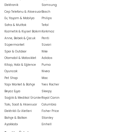
Elektronik
Samsung
Cep Telefonu & Aksesuar
Bosch
Ev, Yaşam & Mobilya
Philips
Sofra & Mutfak
Tefal
Kozmetik & Kişisel Bakım
Korkmaz
Anne, Bebek & Çocuk
Penti
Süpermarket
Süvari
Spor & Outdoor
Nike
Otomobil & Motosiklet
Adidas
Kitap, Hobi & Eğlence
Puma
Oyuncak
Nivea
Pet Shop
Mac
Yapı Market & Bahçe
Yves Rocher
Beyaz Eşya
Sleepy
Sağlık & Medikal Ürünler
Royal Canin
Takı, Saat & Aksesuar
Columbia
Elektrikli Ev Aletleri
Fisher Price
Bahçe & Balkon
Stanley
Ayakkabı
Einhell