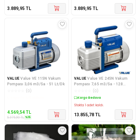
3.889,95
TL
3.889,95
TL
VALUE
Value VE 115N Vakum
VALUE
Value VE 245N Vakum
Pompası 3,06 m3/Sa - 51 Lt/Dk
Pompası 7,65 m3/Sa - 128
Lt/Dk
☆
☆
☆
☆
☆
(
0
)
☆
☆
☆
☆
☆
(
0
)
Kargo Bedava
Kargo Bedava
Stokta 1 adet kaldı.
4.569,54
TL
13.855,78
TL
%
15
5.375,93
TL