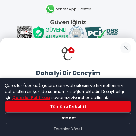
WhatsApp Destek
Güvenliğiniz
Sosyal Medya
Daha İyi Bir Deneyim
Mobil Uygulamalarımız
Goturc mobil uygulamasıyla daha hızlı ve kolay alışveriş
Çerezler (cookie), goturc.com web sitesini ve hizmetlerimizi
yapın
daha etkin bir şekilde sunmamızı sağlamaktadır. Detaylı bilgi
için
Çerezler Politikası
sayfamızı ziyaret edebilirsiniz.
Tümünü Kabul Et
Hemen Dene!
©
2026
Goturc – Her Zaman Daha İyisi Vardır
Reddet
Uygulama yüklüyse açılacak, değilse
Google Play
'e
yönlendirileceksiniz
Tercihleri Yönet