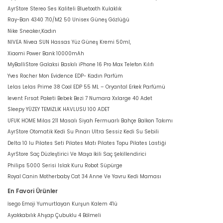
AyrStore Stereo Ses Kaliteli Bluetooth Kulaklık
Ray-Ban 4340 710/M2 50 Unisex Güneş Gözlüğü
Nike Sneaker,Kadın
NIVEA Nivea SUN Hassas Yüz Güneş Kremi 50ml,
Xiaomi Power Bank 10000mAh
MyBalliStore Galaksi Baskılı iPhone 16 Pro Max Telefon Kılıfı
Yves Rocher Mon Evidence EDP- Kadın Parfüm
Lelas Lelas Prime 38 Cool EDP 55 ML – Oryantal Erkek Parfümü
levent Fırsat Paketi Bebek Bezi 7 Numara Xxlarge 40 Adet
Sleepy YÜZEY TEMİZLİK HAVLUSU 100 ADET
UFUK HOME Milas 211 Masalı Siyah Fermuarlı Bahçe Balkon Takımı
AyrStore Otomatik Kedi Su Pınarı Ultra Sessiz Kedi Su Sebili
Delta 10 lu Pilates Seti Pilates Matı Pilates Topu Pilates Lastiği
AyrStore Saç Düzleştirici Ve Maşa İkili Saç Şekillendirici
Philips 5000 Serisi Islak Kuru Robot Süpürge
Royal Canin Motherbaby Cat 34 Anne Ve Yavru Kedi Maması
En Favori Ürünler
İsego Emoji Yumurtlayan Kurşun Kalem 4'lü
Ayakkabılık Ahşap Çubuklu 4 Bölmeli