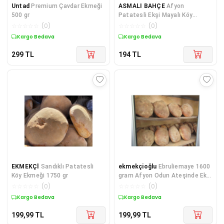
Untad
Premium Çavdar Ekmeği
ASMALI BAHÇE
Afyon
500 gr
Patatesli Ekşi Mayalı Köy
Ekmeği
☆
☆
☆
☆
☆
(
0
)
☆
☆
☆
☆
☆
(
0
)
Kargo Bedava
Kargo Bedava
299
TL
194
TL
EKMEKÇİ
Sandıklı Patatesli
ekmekçioğlu
Ebruliemaye 1600
Köy Ekmeği 1750 gr
gram Afyon Odun Ateşinde Ekşi
Mayalı Patatesli Köy Ekmeği
☆
☆
☆
☆
☆
(
0
)
☆
☆
☆
☆
☆
(
0
)
Kargo Bedava
Kargo Bedava
199,99
TL
199,99
TL