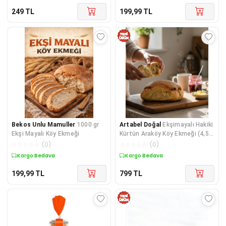
249
TL
199,99
TL
Bekos Unlu Mamuller
1000 gr
Artabel Doğal
Ekşimayalı Hakiki
Ekşi Mayalı Köy Ekmeği
Kürtün Araköy Köy Ekmeği (4,5 -
5 kg)
☆
☆
☆
☆
☆
(
0
)
☆
☆
☆
☆
☆
(
0
)
Kargo Bedava
Kargo Bedava
199,99
TL
799
TL