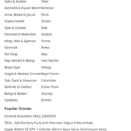
Sofra & Mutfak
Tefal
Kozmetik & Kişisel Bakım
Korkmaz
Anne, Bebek & Çocuk
Penti
Süpermarket
Süvari
Spor & Outdoor
Nike
Otomobil & Motosiklet
Adidas
Kitap, Hobi & Eğlence
Puma
Oyuncak
Nivea
Pet Shop
Mac
Yapı Market & Bahçe
Yves Rocher
Beyaz Eşya
Sleepy
Sağlık & Medikal Ürünler
Royal Canin
Takı, Saat & Aksesuar
Columbia
Elektrikli Ev Aletleri
Fisher Price
Bahçe & Balkon
Stanley
Ayakkabı
Einhell
Popüler Ürünler
Kanonik Education ARAÇ ŞEMSİYESİ
TEFAL , Ey505d Easy Fry & Grill Precision Yağsız Fritöz Airfryer,
Apple Watch SE GPS + Cellular 44mm Gece Yarısı Alüminyum Kasa