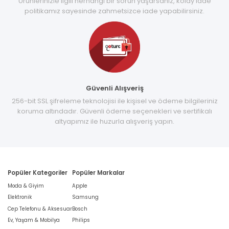
Ürünlerinizle ilgili herhangi bir sorun yaşarsanız, kolay iade
politikamız sayesinde zahmetsizce iade yapabilirsiniz.
Güvenli Alışveriş
256-bit SSL şifreleme teknolojisi ile kişisel ve ödeme bilgileriniz
koruma altındadır. Güvenli ödeme seçenekleri ve sertifikalı
altyapımız ile huzurla alışveriş yapın.
Popüler Kategoriler
Popüler Markalar
Moda & Giyim
Apple
Elektronik
Samsung
Cep Telefonu & Aksesuar
Bosch
Ev, Yaşam & Mobilya
Philips