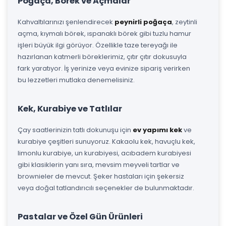
Poğaça, Börek ve Açmalar
Kahvaltılarınızı şenlendirecek
peynirli poğaça
, zeytinli
açma, kıymalı börek, ıspanaklı börek gibi tuzlu hamur
işleri büyük ilgi görüyor. Özellikle taze tereyağı ile
hazırlanan katmerli böreklerimiz, çıtır çıtır dokusuyla
fark yaratıyor. İş yerinize veya evinize sipariş verirken
bu lezzetleri mutlaka denemelisiniz.
Kek, Kurabiye ve Tatlılar
Çay saatlerinizin tatlı dokunuşu için
ev yapımı kek
ve
kurabiye çeşitleri sunuyoruz. Kakaolu kek, havuçlu kek,
limonlu kurabiye, un kurabiyesi, acıbadem kurabiyesi
gibi klasiklerin yanı sıra, mevsim meyveli tartlar ve
brownieler de mevcut. Şeker hastaları için şekersiz
veya doğal tatlandırıcılı seçenekler de bulunmaktadır.
Pastalar ve Özel Gün Ürünleri