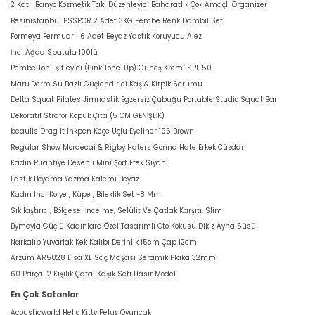
2 Katlı Banyo Kozmetik Takı Düzenleyici Baharatlık Çok Amaçlı Organizer
Besinistanbul PSSPOR 2 Adet 3KG Pembe Renk Dambıl Seti
Formeya Fermuarlı 6 Adet Beyaz Yastık Koruyucu Alez
İnci Ağda Spatula 100lü
Pembe Ton Eşitleyici (Pink Tone-Up) Güneş Kremi SPF 50
Maru.Derm Su Bazlı Güçlendirici Kaş & Kirpik Serumu
Delta Squat Pilates Jimnastik Egzersiz Çubuğu Portable Studio Squat Bar
Dekoratif Strafor Köpük Çıta (5 CM GENİŞLİK)
beaulis Drag It Inkpen Keçe Uçlu Eyeliner 196 Brown
Regular Show Mordecai & Rigby Haters Gonna Hate Erkek Cüzdan
Kadın Puantiye Desenli Mini Şort Etek Siyah
Lastik Boyama Yazma Kalemi Beyaz
Kadın Inci Kolye , Küpe , Bileklik Set -8 Mm
Sıkılaştırıcı, Bölgesel İncelme, Selülit Ve Çatlak Karşıtı, Slim
Bymeyla Güçlü Kadınlara Özel Tasarımlı Oto Kokusu Dikiz Ayna Süsü
Narkalıp Yuvarlak Kek Kalıbı Derinlik 15cm Çap 12cm
Arzum AR5028 Lisa XL Saç Maşası Seramik Plaka 32mm
60 Parça 12 Kişilik Çatal Kaşık Seti Hasır Model
En Çok Satanlar
Acousticworld Hello Kitty Peluş Oyuncak