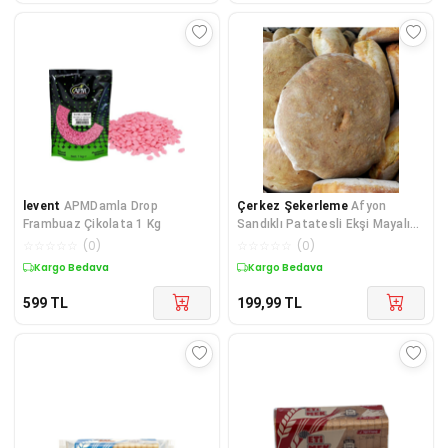
levent
APMDamla Drop
Çerkez Şekerleme
Afyon
Frambuaz Çikolata 1 Kg
Sandıklı Patatesli Ekşi Mayalı
Köy Ekmeği
☆
☆
☆
☆
☆
(
0
)
☆
☆
☆
☆
☆
(
0
)
Kargo Bedava
Kargo Bedava
599
TL
199,99
TL