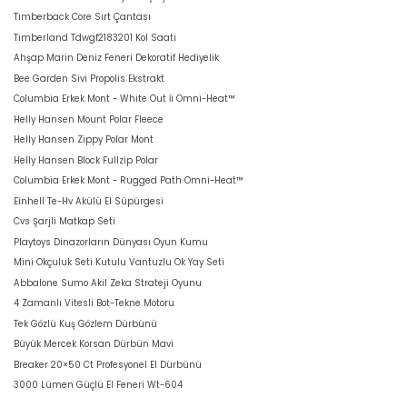
Timberback Core Sırt Çantası
Timberland Tdwgf2183201 Kol Saati
Ahşap Marin Deniz Feneri Dekoratif Hediyelik
Bee Garden Sivi Propolis Ekstrakt
Columbia Erkek Mont - White Out İi Omni-Heat™
Helly Hansen Mount Polar Fleece
Helly Hansen Zippy Polar Mont
Helly Hansen Block Fullzip Polar
Columbia Erkek Mont - Rugged Path Omni-Heat™
Einhell Te-Hv Akülü El Süpürgesi
Cvs Şarjli Matkap Seti
Playtoys Dinazorların Dünyası Oyun Kumu
Mini Okçuluk Seti Kutulu Vantuzlu Ok Yay Seti
Abbalone Sumo Akil Zeka Strateji Oyunu
4 Zamanlı Vitesli Bot-Tekne Motoru
Tek Gözlü Kuş Gözlem Dürbünü
Büyük Mercek Korsan Dürbün Mavi
Breaker 20×50 Ct Profesyonel El Dürbünü
3000 Lümen Güçlü El Feneri Wt-604