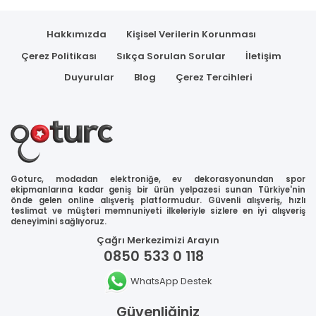
Hakkımızda
Kişisel Verilerin Korunması
Çerez Politikası
Sıkça Sorulan Sorular
İletişim
Duyurular
Blog
Çerez Tercihleri
Goturc, modadan elektroniğe, ev dekorasyonundan spor
ekipmanlarına kadar geniş bir ürün yelpazesi sunan Türkiye'nin
önde gelen online alışveriş platformudur. Güvenli alışveriş, hızlı
teslimat ve müşteri memnuniyeti ilkeleriyle sizlere en iyi alışveriş
deneyimini sağlıyoruz.
Çağrı Merkezimizi Arayın
0850 533 0 118
WhatsApp Destek
Güvenliğiniz