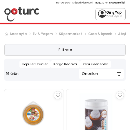
Kampanyalar
Müşteri Hizmetleri
Mağaza Aç
Mağaza Girişi
Giriş Yap
veya üye ol
Anasayfa
Ev & Yaşam
Süpermarket
Gıda & İçecek
Atıştır
Filtrele
Popüler Ürünler
Kargo Bedava
Yeni Eklenenler
16
ürün