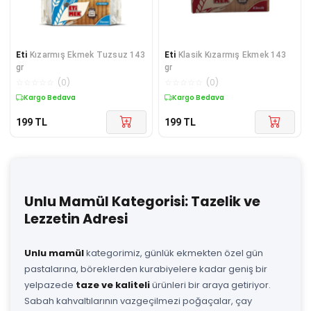
Eti
Kızarmış Ekmek Tuzsuz 143
Eti
Klasik Kızarmış Ekmek 143
gr
gr
☆
☆
☆
☆
☆
(
0
)
☆
☆
☆
☆
☆
(
0
)
Kargo Bedava
Kargo Bedava
199
TL
199
TL
Unlu Mamül Kategorisi: Tazelik ve
Lezzetin Adresi
Unlu mamül
kategorimiz, günlük ekmekten özel gün
pastalarına, böreklerden kurabiyelere kadar geniş bir
yelpazede
taze ve kaliteli
ürünleri bir araya getiriyor.
Sabah kahvaltılarının vazgeçilmezi poğaçalar, çay