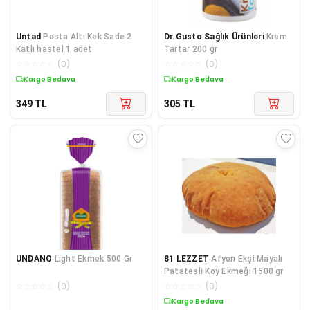
Untad
Pasta Altı Kek Sade 2
Dr.Gusto Sağlık Ürünleri
Krem
Katlı hastel 1 adet
Tartar 200 gr
☆
☆
☆
☆
☆
(
0
)
☆
☆
☆
☆
☆
(
0
)
Kargo Bedava
Kargo Bedava
349
TL
305
TL
UNDANO
Light Ekmek 500 Gr
81 LEZZET
Afyon Ekşi Mayalı
Patatesli Köy Ekmeği 1500 gr
☆
☆
☆
☆
☆
(
0
)
☆
☆
☆
☆
☆
(
0
)
Kargo Bedava