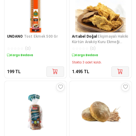
UNDANO
Tost Ekmek 500 Gr
Artabel Doğal
Ekşimayalı Hakiki
Kürtün Araköy Kuru Ekmeği
(Peksimet)
☆
☆
☆
☆
☆
(
0
)
☆
☆
☆
☆
☆
(
0
)
Kargo Bedava
Kargo Bedava
Stokta 3 adet kaldı.
199
TL
1.495
TL