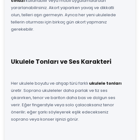
cihazı
kullanabilir veya mobil uygulamalardan
yararlanabilirsiniz. Akort yaparken yavaş ve dikkatli
olun, telleri aşırı germeyin. Ayrıca her yeni ukulelede
tellerin oturması için birkaç gün akort yapmanız
gerekebilir.
Ukulele Tonları ve Ses Karakteri
Her ukulele boyutu ve ahşap türü farklı
ukulele tonları
üretir. Soprano ukuleleler daha parlak ve tiz ses
çıkarırken, tenor ve bariton daha bas ve dolgun ses
verir. Eğer fingerstyle veya solo çalacaksanız tenor
önerilir; eğer şarkı söyleyerek eşlik edecekseniz
soprano veya konser işinizi görür.