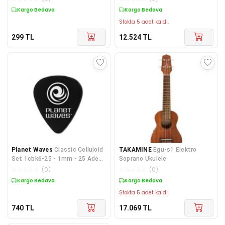
Kargo Bedava
Kargo Bedava
Stokta 5 adet kaldı.
299
TL
12.524
TL
Planet Waves
Classic Celluloid
TAKAMINE
Egu-s1 Elektro
Set 1cbk6-25 - 1mm - 25 Adet
Soprano Ukulele
Pena Seti
☆
☆
☆
☆
☆
(
0
)
☆
☆
☆
☆
☆
(
0
)
Kargo Bedava
Kargo Bedava
Stokta 5 adet kaldı.
740
TL
17.069
TL