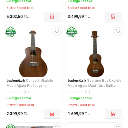
Kargo Bedava
Kargo Bedava
Stokta 5 adet kaldı.
Stokta 3 adet kaldı.
5.302,50
TL
3.499,99
TL
bademüzik
Concert Ukulele
bademüzik
Soprano Boy Ukulele
Maun Ağacı Profesyonel
Maun Ağacı Masif Üst Kalite
☆
☆
☆
☆
☆
(
0
)
☆
☆
☆
☆
☆
(
0
)
Kargo Bedava
Kargo Bedava
Stokta 3 adet kaldı.
Stokta 2 adet kaldı.
2.399,99
TL
1.699,99
TL