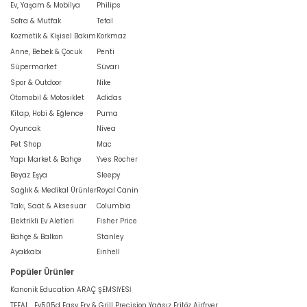
Ev, Yaşam & Mobilya
Philips
Sofra & Mutfak
Tefal
Kozmetik & Kişisel Bakım
Korkmaz
Anne, Bebek & Çocuk
Penti
Süpermarket
Süvari
Spor & Outdoor
Nike
Otomobil & Motosiklet
Adidas
Kitap, Hobi & Eğlence
Puma
Oyuncak
Nivea
Pet Shop
Mac
Yapı Market & Bahçe
Yves Rocher
Beyaz Eşya
Sleepy
Sağlık & Medikal Ürünler
Royal Canin
Takı, Saat & Aksesuar
Columbia
Elektrikli Ev Aletleri
Fisher Price
Bahçe & Balkon
Stanley
Ayakkabı
Einhell
Popüler Ürünler
Kanonik Education ARAÇ ŞEMSİYESİ
TEFAL , Ey505d Easy Fry & Grill Precision Yağsız Fritöz Airfryer,