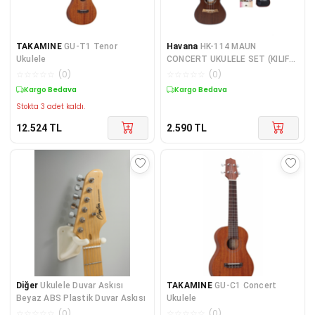
TAKAMINE
GU-T1 Tenor
Havana
HK-114 MAUN
Ukulele
CONCERT UKULELE SET (KILIF-
ASKI-METHOD-PENA HEDİYELİ)
☆
☆
☆
☆
☆
(
0
)
☆
☆
☆
☆
☆
(
0
)
Kargo Bedava
Kargo Bedava
Stokta 3 adet kaldı.
12.524
TL
2.590
TL
Diğer
Ukulele Duvar Askısı
TAKAMINE
GU-C1 Concert
Beyaz ABS Plastik Duvar Askısı
Ukulele
☆
☆
☆
☆
☆
(
0
)
☆
☆
☆
☆
☆
(
0
)