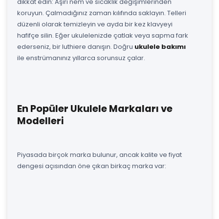
dikkat edin: Aşırı nem ve sıcaklık değişimlerinden
koruyun. Çalmadığınız zaman kılıfında saklayın. Telleri
düzenli olarak temizleyin ve ayda bir kez klavyeyi
hafifçe silin. Eğer ukulelenizde çatlak veya sapma fark
ederseniz, bir luthiere danışın. Doğru
ukulele bakımı
ile enstrümanınız yıllarca sorunsuz çalar.
En Popüler Ukulele Markaları ve
Modelleri
Piyasada birçok marka bulunur, ancak kalite ve fiyat
dengesi açısından öne çıkan birkaç marka var: