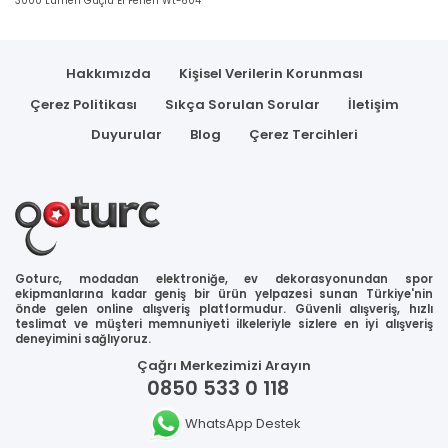
3000 Lümen Güçlü El Feneri Wt-604
Hakkımızda
Kişisel Verilerin Korunması
Çerez Politikası
Sıkça Sorulan Sorular
İletişim
Duyurular
Blog
Çerez Tercihleri
Goturc, modadan elektroniğe, ev dekorasyonundan spor
ekipmanlarına kadar geniş bir ürün yelpazesi sunan Türkiye'nin
önde gelen online alışveriş platformudur. Güvenli alışveriş, hızlı
teslimat ve müşteri memnuniyeti ilkeleriyle sizlere en iyi alışveriş
deneyimini sağlıyoruz.
Çağrı Merkezimizi Arayın
0850 533 0 118
WhatsApp Destek