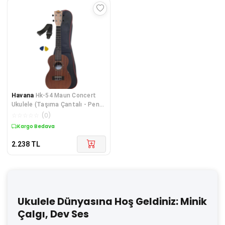
Havana
Hk-54 Maun Concert
Ukulele (Taşıma Çantalı - Pena
- Askı)
☆
☆
☆
☆
☆
(
0
)
Kargo Bedava
2.238
TL
Ukulele Dünyasına Hoş Geldiniz: Minik
Çalgı, Dev Ses