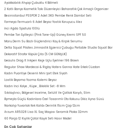
Ayakkabılık Ahşap Çubuklu 4 Bölmeli
2 Katlı Banyo Kozmetik Takı Düzenleyici Baharatlık Çok Amaçlı Organizer
Besinistanbul PSSPOR 2 Adet 3KG Pembe Renk Dambıl Seti
Formeya Fermuarlı 6 Adet Beyaz Yastık Koruyucu Alez
İnci Ağda Spatula 100lü
Pembe Ton Eşitleyici (Pink Tone-Up) Güneş Kremi SPF 50
Maru.Derm Su Bazlı Güçlendirici Kaş & Kirpik Serumu
Delta Squat Pilates Jimnastik Egzersiz Çubuğu Portable Studio Squat Bar
Dekoratif Strafor Köpük Çıta (5 CM GENİŞLİK)
beaulis Drag It Inkpen Keçe Uçlu Eyeliner 196 Brown
Regular Show Mordecai & Rigby Haters Gonna Hate Erkek Cüzdan
Kadın Puantiye Desenli Mini Şort Etek Siyah
Lastik Boyama Yazma Kalemi Beyaz
Kadın Inci Kolye , Küpe , Bileklik Set -8 Mm
Sıkılaştırıcı, Bölgesel İncelme, Selülit Ve Çatlak Karşıtı, Slim
Bymeyla Güçlü Kadınlara Özel Tasarımlı Oto Kokusu Dikiz Ayna Süsü
Narkalıp Yuvarlak Kek Kalıbı Derinlik 15cm Çap 12cm
Arzum AR5028 Lisa XL Saç Maşası Seramik Plaka 32mm
60 Parça 12 Kişilik Çatal Kaşık Seti Hasır Model
En Çok Satanlar