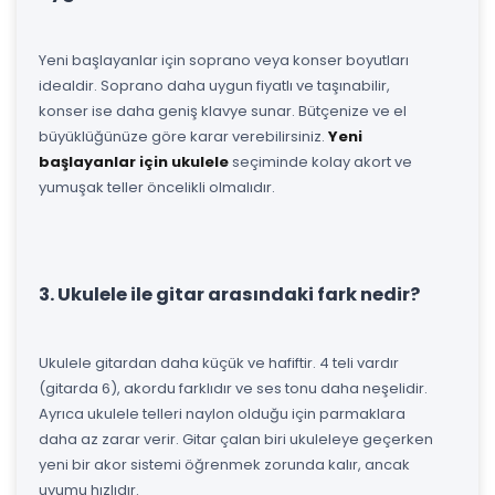
Yeni başlayanlar için soprano veya konser boyutları
idealdir. Soprano daha uygun fiyatlı ve taşınabilir,
konser ise daha geniş klavye sunar. Bütçenize ve el
büyüklüğünüze göre karar verebilirsiniz.
Yeni
başlayanlar için ukulele
seçiminde kolay akort ve
yumuşak teller öncelikli olmalıdır.
3. Ukulele ile gitar arasındaki fark nedir?
Ukulele gitardan daha küçük ve hafiftir. 4 teli vardır
(gitarda 6), akordu farklıdır ve ses tonu daha neşelidir.
Ayrıca ukulele telleri naylon olduğu için parmaklara
daha az zarar verir. Gitar çalan biri ukuleleye geçerken
yeni bir akor sistemi öğrenmek zorunda kalır, ancak
uyumu hızlıdır.