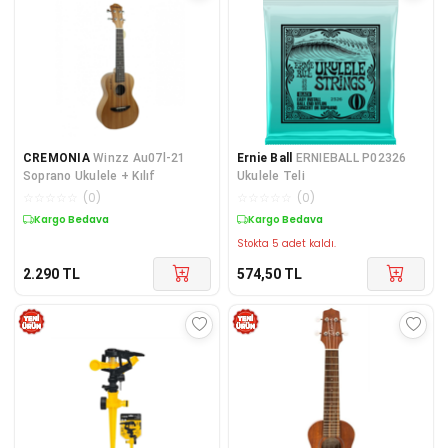
CREMONIA
Winzz Au07l-21
Ernie Ball
ERNIEBALL P02326
Soprano Ukulele + Kılıf
Ukulele Teli
☆
☆
☆
☆
☆
(
0
)
☆
☆
☆
☆
☆
(
0
)
Kargo Bedava
Kargo Bedava
Stokta 5 adet kaldı.
2.290
TL
574,50
TL