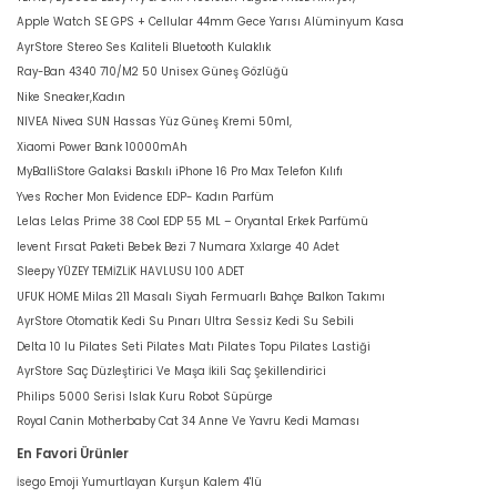
Apple Watch SE GPS + Cellular 44mm Gece Yarısı Alüminyum Kasa
AyrStore Stereo Ses Kaliteli Bluetooth Kulaklık
Ray-Ban 4340 710/M2 50 Unisex Güneş Gözlüğü
Nike Sneaker,Kadın
NIVEA Nivea SUN Hassas Yüz Güneş Kremi 50ml,
Xiaomi Power Bank 10000mAh
MyBalliStore Galaksi Baskılı iPhone 16 Pro Max Telefon Kılıfı
Yves Rocher Mon Evidence EDP- Kadın Parfüm
Lelas Lelas Prime 38 Cool EDP 55 ML – Oryantal Erkek Parfümü
levent Fırsat Paketi Bebek Bezi 7 Numara Xxlarge 40 Adet
Sleepy YÜZEY TEMİZLİK HAVLUSU 100 ADET
UFUK HOME Milas 211 Masalı Siyah Fermuarlı Bahçe Balkon Takımı
AyrStore Otomatik Kedi Su Pınarı Ultra Sessiz Kedi Su Sebili
Delta 10 lu Pilates Seti Pilates Matı Pilates Topu Pilates Lastiği
AyrStore Saç Düzleştirici Ve Maşa İkili Saç Şekillendirici
Philips 5000 Serisi Islak Kuru Robot Süpürge
Royal Canin Motherbaby Cat 34 Anne Ve Yavru Kedi Maması
En Favori Ürünler
İsego Emoji Yumurtlayan Kurşun Kalem 4'lü