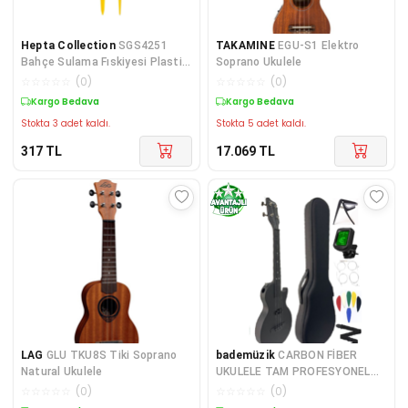
Hepta Collection
SGS4251
TAKAMINE
EGU-S1 Elektro
Bahçe Sulama Fıskiyesi Plastik
Soprano Ukulele
Saplama
☆
☆
☆
☆
☆
(
0
)
☆
☆
☆
☆
☆
(
0
)
Kargo Bedava
Kargo Bedava
Stokta 3 adet kaldı.
Stokta 5 adet kaldı.
317
TL
17.069
TL
LAG
GLU TKU8S Tiki Soprano
bademüzik
CARBON FİBER
Natural Ukulele
UKULELE TAM PROFESYONEL
FUL SET MAT SİYAH
☆
☆
☆
☆
☆
(
0
)
☆
☆
☆
☆
☆
(
0
)