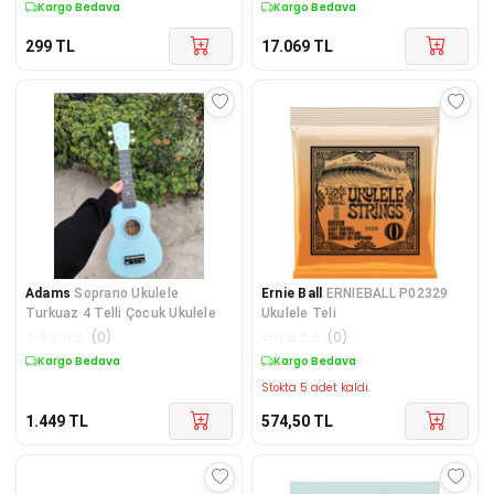
Kargo Bedava
Kargo Bedava
299
TL
17.069
TL
Adams
Soprano Ukulele
Ernie Ball
ERNIEBALL P02329
Turkuaz 4 Telli Çocuk Ukulele
Ukulele Teli
☆
☆
☆
☆
☆
(
0
)
☆
☆
☆
☆
☆
(
0
)
Kargo Bedava
Kargo Bedava
Stokta 5 adet kaldı.
1.449
TL
574,50
TL