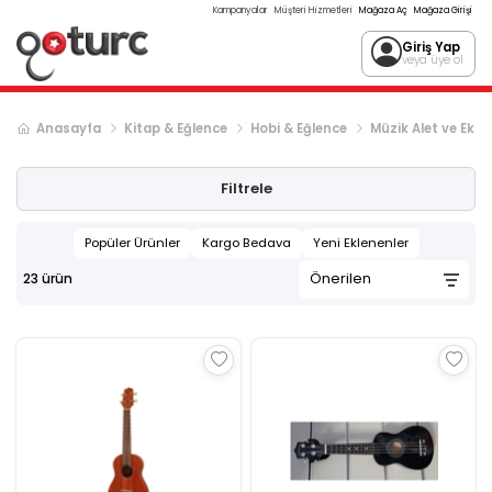
Kampanyalar
Müşteri Hizmetleri
Mağaza Aç
Mağaza Girişi
Giriş Yap
veya üye ol
Anasayfa
Kitap & Eğlence
Hobi & Eğlence
Müzik Alet ve Ekip
Filtrele
Popüler Ürünler
Kargo Bedava
Yeni Eklenenler
23
ürün