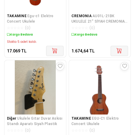
TAKAMINE
Egu-c1 Elektro
CREMONIA
AU01L-21BK
Concert Ukulele
UKULELE 21" SİYAH CREMONIA,
AU01L-21BK, Soprano Ukulele
☆
☆
☆
☆
☆
(
0
)
☆
☆
☆
☆
☆
(
0
)
21", Siyah, Kapak &amp;
Kargo Bedava
Kargo Bedava
Stokta 5 adet kaldı.
17.069
TL
1.674,64
TL
Diğer
Ukulele Gitar Duvar Askısı
TAKAMINE
EGU-C1 Elektro
Standı Aparatı Siyah Plastik
Concert Ukulele
☆
☆
☆
☆
☆
(
0
)
☆
☆
☆
☆
☆
(
0
)