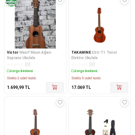
Victor
Masif Maun Ağacı
TAKAMINE
EGU-T1 Tenor
Soprano Ukulele
Elektro Ukulele
☆
☆
☆
☆
☆
(
0
)
☆
☆
☆
☆
☆
(
0
)
Kargo Bedava
Kargo Bedava
Stokta 2 adet kaldı.
Stokta 5 adet kaldı.
1.699,99
TL
17.069
TL