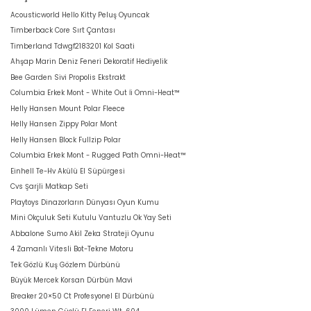
Acousticworld Hello Kitty Peluş Oyuncak
Timberback Core Sırt Çantası
Timberland Tdwgf2183201 Kol Saati
Ahşap Marin Deniz Feneri Dekoratif Hediyelik
Bee Garden Sivi Propolis Ekstrakt
Columbia Erkek Mont - White Out İi Omni-Heat™
Helly Hansen Mount Polar Fleece
Helly Hansen Zippy Polar Mont
Helly Hansen Block Fullzip Polar
Columbia Erkek Mont - Rugged Path Omni-Heat™
Einhell Te-Hv Akülü El Süpürgesi
Cvs Şarjli Matkap Seti
Playtoys Dinazorların Dünyası Oyun Kumu
Mini Okçuluk Seti Kutulu Vantuzlu Ok Yay Seti
Abbalone Sumo Akil Zeka Strateji Oyunu
4 Zamanlı Vitesli Bot-Tekne Motoru
Tek Gözlü Kuş Gözlem Dürbünü
Büyük Mercek Korsan Dürbün Mavi
Breaker 20×50 Ct Profesyonel El Dürbünü