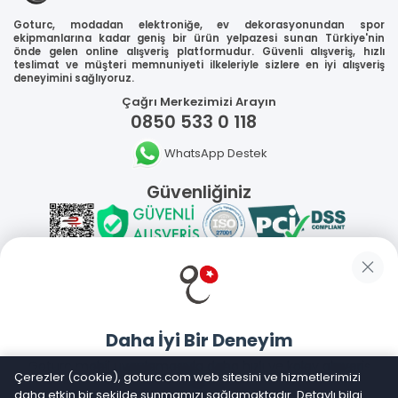
Goturc, modadan elektroniğe, ev dekorasyonundan spor
ekipmanlarına kadar geniş bir ürün yelpazesi sunan Türkiye'nin
önde gelen online alışveriş platformudur. Güvenli alışveriş, hızlı
teslimat ve müşteri memnuniyeti ilkeleriyle sizlere en iyi alışveriş
deneyimini sağlıyoruz.
Çağrı Merkezimizi Arayın
0850 533 0 118
WhatsApp Destek
Güvenliğiniz
Sosyal Medya
Daha İyi Bir Deneyim
Mobil Uygulamalarımız
Goturc mobil uygulamasıyla daha hızlı ve kolay alışveriş
Çerezler (cookie), goturc.com web sitesini ve hizmetlerimizi
yapın
daha etkin bir şekilde sunmamızı sağlamaktadır. Detaylı bilgi