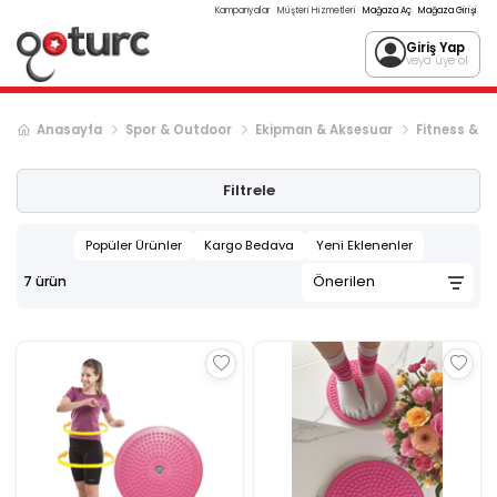
Kampanyalar
Müşteri Hizmetleri
Mağaza Aç
Mağaza Girişi
Giriş Yap
veya üye ol
Anasayfa
Spor & Outdoor
Ekipman & Aksesuar
Fitness & V
Filtrele
Popüler Ürünler
Kargo Bedava
Yeni Eklenenler
7
ürün