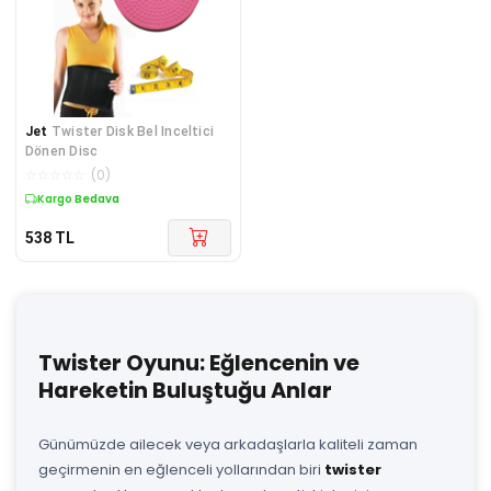
Jet
Twister Disk Bel Inceltici
Dönen Disc
☆
☆
☆
☆
☆
(
0
)
Kargo Bedava
538
TL
Twister Oyunu: Eğlencenin ve
Hareketin Buluştuğu Anlar
Günümüzde ailecek veya arkadaşlarla kaliteli zaman
geçirmenin en eğlenceli yollarından biri
twister