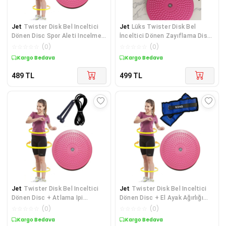
Jet
Twister Disk Bel Inceltici
Jet
Lüks Twister Disk Bel
Dönen Disc Spor Aleti Incelme
İnceltici Dönen Zayıflama Diski
Zayıflama Fitness Ekipman
Spor Fitness Vücut Geliştirme
☆
☆
☆
☆
☆
(
0
)
☆
☆
☆
☆
☆
(
0
)
Spor Aleti Pembe
Kargo Bedava
Kargo Bedava
489
TL
499
TL
Jet
Twister Disk Bel Inceltici
Jet
Twister Disk Bel Inceltici
Dönen Disc + Atlama Ipi
Dönen Disc + El Ayak Ağırlığı
Kondisyon Spor Aleti Incelme
0.5kgx2adet Bilek Kum Torbası
☆
☆
☆
☆
☆
(
0
)
☆
☆
☆
☆
☆
(
0
)
Seti
Spor Seti
Kargo Bedava
Kargo Bedava