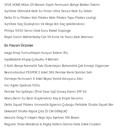
UFUK HOME Milas 211 Masalı Siyah Fermuarlı Bahçe Balkon Takımı
AyrStore Otomatik Kedi Su Pınarı Ultra Sessiz Kedi Su Sebili
Delta 10 lu Pilates Seti Pilates Matı Pilates Topu Pilates Lastiği
AyrStore Saç Düzleştirici Ve Maşa İkili Saç Şekillendirici
Philips 5000 Serisi Islak Kuru Robot Süpürge
Royal Canin Motherbaby Cat 34 Anne Ve Yavru Kedi Maması
En Favori Ürünler
İsego Emoji Yumurtlayan Kurşun Kalem 4'lü
Ayakkabılık Ahşap Çubuklu 4 Bölmeli
2 Katlı Banyo Kozmetik Takı Düzenleyici Baharatlık Çok Amaçlı Organizer
Besinistanbul PSSPOR 2 Adet 3KG Pembe Renk Dambıl Seti
Formeya Fermuarlı 6 Adet Beyaz Yastık Koruyucu Alez
İnci Ağda Spatula 100lü
Pembe Ton Eşitleyici (Pink Tone-Up) Güneş Kremi SPF 50
Maru.Derm Su Bazlı Güçlendirici Kaş & Kirpik Serumu
Delta Squat Pilates Jimnastik Egzersiz Çubuğu Portable Studio Squat Bar
Dekoratif Strafor Köpük Çıta (5 CM GENİŞLİK)
beaulis Drag It Inkpen Keçe Uçlu Eyeliner 196 Brown
Regular Show Mordecai & Rigby Haters Gonna Hate Erkek Cüzdan