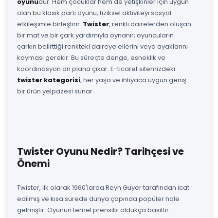
oyunu
dur. Hem çocuklar hem de yetişkinler için uygun
olan bu klasik parti oyunu, fiziksel aktiviteyi sosyal
etkileşimle birleştirir.
Twister
, renkli dairelerden oluşan
bir mat ve bir çark yardımıyla oynanır; oyuncuların
çarkın belirttiği renkteki daireye ellerini veya ayaklarını
koyması gerekir. Bu süreçte denge, esneklik ve
koordinasyon ön plana çıkar. E-ticaret sitemizdeki
twister kategorisi
, her yaşa ve ihtiyaca uygun geniş
bir ürün yelpazesi sunar.
Twister Oyunu Nedir? Tarihçesi ve
Önemi
Twister, ilk olarak 1960'larda Reyn Guyer tarafından icat
edilmiş ve kısa sürede dünya çapında popüler hale
gelmiştir. Oyunun temel prensibi oldukça basittir: