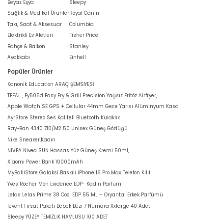
Beyaz Eşya
Sleepy
Sağlık & Medikal Ürünler
Royal Canin
Takı, Saat & Aksesuar
Columbia
Elektrikli Ev Aletleri
Fisher Price
Bahçe & Balkon
Stanley
Ayakkabı
Einhell
Popüler Ürünler
Kanonik Education ARAÇ ŞEMSİYESİ
TEFAL , Ey505d Easy Fry & Grill Precision Yağsız Fritöz Airfryer,
Apple Watch SE GPS + Cellular 44mm Gece Yarısı Alüminyum Kasa
AyrStore Stereo Ses Kaliteli Bluetooth Kulaklık
Ray-Ban 4340 710/M2 50 Unisex Güneş Gözlüğü
Nike Sneaker,Kadın
NIVEA Nivea SUN Hassas Yüz Güneş Kremi 50ml,
Xiaomi Power Bank 10000mAh
MyBalliStore Galaksi Baskılı iPhone 16 Pro Max Telefon Kılıfı
Yves Rocher Mon Evidence EDP- Kadın Parfüm
Lelas Lelas Prime 38 Cool EDP 55 ML – Oryantal Erkek Parfümü
levent Fırsat Paketi Bebek Bezi 7 Numara Xxlarge 40 Adet
Sleepy YÜZEY TEMİZLİK HAVLUSU 100 ADET