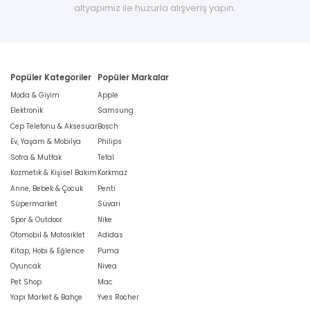
altyapımız ile huzurla alışveriş yapın.
Popüler Kategoriler
Popüler Markalar
Moda & Giyim
Apple
Elektronik
Samsung
Cep Telefonu & Aksesuar
Bosch
Ev, Yaşam & Mobilya
Philips
Sofra & Mutfak
Tefal
Kozmetik & Kişisel Bakım
Korkmaz
Anne, Bebek & Çocuk
Penti
Süpermarket
Süvari
Spor & Outdoor
Nike
Otomobil & Motosiklet
Adidas
Kitap, Hobi & Eğlence
Puma
Oyuncak
Nivea
Pet Shop
Mac
Yapı Market & Bahçe
Yves Rocher