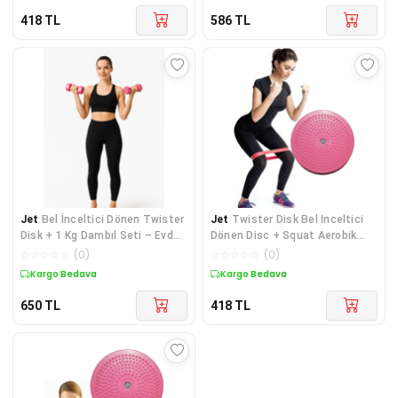
418
TL
586
TL
Jet
Bel İnceltici Dönen Twister
Jet
Twister Disk Bel Inceltici
Disk + 1 Kg Dambıl Seti – Evde
Dönen Disc + Squat Aerobik
Spor ve Aleti Egzersiz Seti
Bandı Plates Egzersiz Lastiği
☆
☆
☆
☆
☆
(
0
)
☆
☆
☆
☆
☆
(
0
)
Pilates Seti
Kargo Bedava
Kargo Bedava
650
TL
418
TL