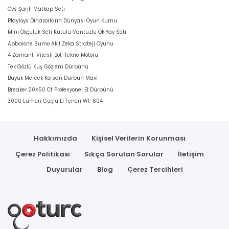
Cvs Şarjli Matkap Seti
Playtoys Dinazorların Dünyası Oyun Kumu
Mini Okçuluk Seti Kutulu Vantuzlu Ok Yay Seti
Abbalone Sumo Akil Zeka Strateji Oyunu
4 Zamanlı Vitesli Bot-Tekne Motoru
Tek Gözlü Kuş Gözlem Dürbünü
Büyük Mercek Korsan Dürbün Mavi
Breaker 20×50 Ct Profesyonel El Dürbünü
3000 Lümen Güçlü El Feneri Wt-604
Hakkımızda
Kişisel Verilerin Korunması
Çerez Politikası
Sıkça Sorulan Sorular
İletişim
Duyurular
Blog
Çerez Tercihleri