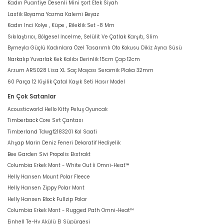
Kadın Puantiye Desenli Mini Şort Etek Siyah
Lastik Boyama Yazma Kalemi Beyaz
Kadın Inci Kolye , Küpe , Bileklik Set -8 Mm
Sıkılaştırıcı, Bölgesel İncelme, Selülit Ve Çatlak Karşıtı, Slim
Bymeyla Güçlü Kadınlara Özel Tasarımlı Oto Kokusu Dikiz Ayna Süsü
Narkalıp Yuvarlak Kek Kalıbı Derinlik 15cm Çap 12cm
Arzum AR5028 Lisa XL Saç Maşası Seramik Plaka 32mm
60 Parça 12 Kişilik Çatal Kaşık Seti Hasır Model
En Çok Satanlar
Acousticworld Hello Kitty Peluş Oyuncak
Timberback Core Sırt Çantası
Timberland Tdwgf2183201 Kol Saati
Ahşap Marin Deniz Feneri Dekoratif Hediyelik
Bee Garden Sivi Propolis Ekstrakt
Columbia Erkek Mont - White Out İi Omni-Heat™
Helly Hansen Mount Polar Fleece
Helly Hansen Zippy Polar Mont
Helly Hansen Block Fullzip Polar
Columbia Erkek Mont - Rugged Path Omni-Heat™
Einhell Te-Hv Akülü El Süpürgesi