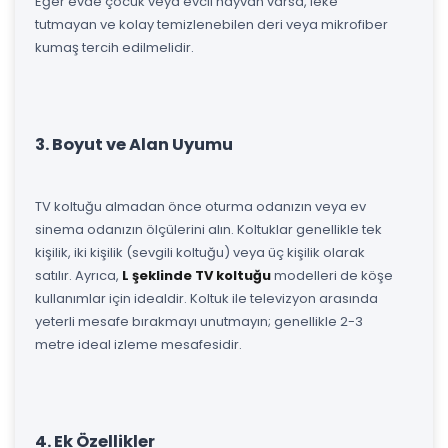
Eğer evde çocuk veya evcil hayvan varsa, leke
tutmayan ve kolay temizlenebilen deri veya mikrofiber
kumaş tercih edilmelidir.
3. Boyut ve Alan Uyumu
TV koltuğu almadan önce oturma odanızın veya ev
sinema odanızın ölçülerini alın. Koltuklar genellikle tek
kişilik, iki kişilik (sevgili koltuğu) veya üç kişilik olarak
satılır. Ayrıca,
L şeklinde TV koltuğu
modelleri de köşe
kullanımlar için idealdir. Koltuk ile televizyon arasında
yeterli mesafe bırakmayı unutmayın; genellikle 2-3
metre ideal izleme mesafesidir.
4. Ek Özellikler