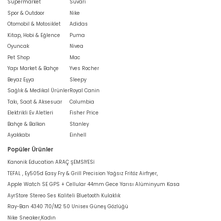
Süpermarket
Süvari
Spor & Outdoor
Nike
Otomobil & Motosiklet
Adidas
Kitap, Hobi & Eğlence
Puma
Oyuncak
Nivea
Pet Shop
Mac
Yapı Market & Bahçe
Yves Rocher
Beyaz Eşya
Sleepy
Sağlık & Medikal Ürünler
Royal Canin
Takı, Saat & Aksesuar
Columbia
Elektrikli Ev Aletleri
Fisher Price
Bahçe & Balkon
Stanley
Ayakkabı
Einhell
Popüler Ürünler
Kanonik Education ARAÇ ŞEMSİYESİ
TEFAL , Ey505d Easy Fry & Grill Precision Yağsız Fritöz Airfryer,
Apple Watch SE GPS + Cellular 44mm Gece Yarısı Alüminyum Kasa
AyrStore Stereo Ses Kaliteli Bluetooth Kulaklık
Ray-Ban 4340 710/M2 50 Unisex Güneş Gözlüğü
Nike Sneaker,Kadın