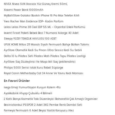
NIVEA Nivea SUN Hassas Yüz Güneş Kremi 50ml,
Xiaomi Power Bank 10000mAh
MyBalliStore Galaksi Baskılı iPhone 16 Pro Max Telefon Kılıfı
Yves Rocher Mon Evidence EDP- Kadın Parfüm
Lelas Lelas Prime 38 Cool EDP 55 ML – Oryantal Erkek Parfümü
levent Fırsat Paketi Bebek Bezi 7 Numara Xxlarge 40 Adet
Sleepy YÜZEY TEMİZLİK HAVLUSU 100 ADET
UFUK HOME Milas 211 Masalı Siyah Fermuarlı Bahçe Balkon Takımı
AyrStore Otomatik Kedi Su Pınarı Ultra Sessiz Kedi Su Sebili
Delta 10 lu Pilates Seti Pilates Matı Pilates Topu Pilates Lastiği
AyrStore Saç Düzleştirici Ve Maşa İkili Saç Şekillendirici
Philips 5000 Serisi Islak Kuru Robot Süpürge
Royal Canin Motherbaby Cat 34 Anne Ve Yavru Kedi Maması
En Favori Ürünler
İsego Emoji Yumurtlayan Kurşun Kalem 4'lü
Ayakkabılık Ahşap Çubuklu 4 Bölmeli
2 Katlı Banyo Kozmetik Takı Düzenleyici Baharatlık Çok Amaçlı Organizer
Besinistanbul PSSPOR 2 Adet 3KG Pembe Renk Dambıl Seti
Formeya Fermuarlı 6 Adet Beyaz Yastık Koruyucu Alez