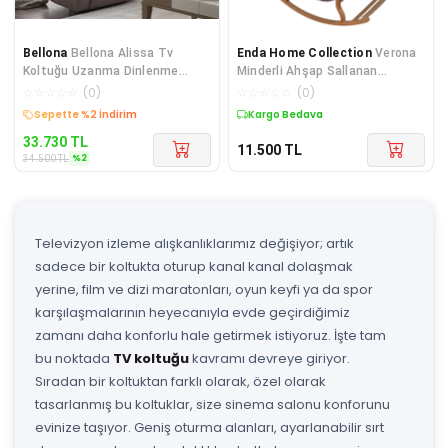
Bellona
Bellona Alissa Tv
Enda Home Collection
Verona
Koltuğu Uzanma Dinlenme
Minderli Ahşap Sallanan
Fonksiyonlu
Sandalye | Doğal Ahşap Gürgen
☆
☆
☆
☆
☆
(
0
)
☆
☆
☆
☆
☆
(
0
)
Dinlenme Koltuğu
Kargo Bedava
Kargo Bedava
33.730
TL
11.500
TL
%
2
34.500
TL
Televizyon izleme alışkanlıklarımız değişiyor; artık
sadece bir koltukta oturup kanal kanal dolaşmak
yerine, film ve dizi maratonları, oyun keyfi ya da spor
karşılaşmalarının heyecanıyla evde geçirdiğimiz
zamanı daha konforlu hale getirmek istiyoruz. İşte tam
bu noktada
TV koltuğu
kavramı devreye giriyor.
Sıradan bir koltuktan farklı olarak, özel olarak
tasarlanmış bu koltuklar, size sinema salonu konforunu
evinize taşıyor. Geniş oturma alanları, ayarlanabilir sırt