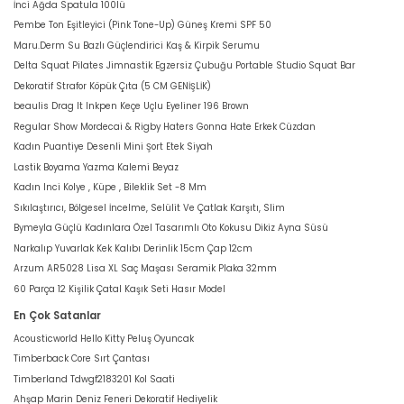
İnci Ağda Spatula 100lü
Pembe Ton Eşitleyici (Pink Tone-Up) Güneş Kremi SPF 50
Maru.Derm Su Bazlı Güçlendirici Kaş & Kirpik Serumu
Delta Squat Pilates Jimnastik Egzersiz Çubuğu Portable Studio Squat Bar
Dekoratif Strafor Köpük Çıta (5 CM GENİŞLİK)
beaulis Drag It Inkpen Keçe Uçlu Eyeliner 196 Brown
Regular Show Mordecai & Rigby Haters Gonna Hate Erkek Cüzdan
Kadın Puantiye Desenli Mini Şort Etek Siyah
Lastik Boyama Yazma Kalemi Beyaz
Kadın Inci Kolye , Küpe , Bileklik Set -8 Mm
Sıkılaştırıcı, Bölgesel İncelme, Selülit Ve Çatlak Karşıtı, Slim
Bymeyla Güçlü Kadınlara Özel Tasarımlı Oto Kokusu Dikiz Ayna Süsü
Narkalıp Yuvarlak Kek Kalıbı Derinlik 15cm Çap 12cm
Arzum AR5028 Lisa XL Saç Maşası Seramik Plaka 32mm
60 Parça 12 Kişilik Çatal Kaşık Seti Hasır Model
En Çok Satanlar
Acousticworld Hello Kitty Peluş Oyuncak
Timberback Core Sırt Çantası
Timberland Tdwgf2183201 Kol Saati
Ahşap Marin Deniz Feneri Dekoratif Hediyelik