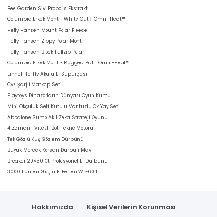
Bee Garden Sivi Propolis Ekstrakt
Columbia Erkek Mont - White Out İi Omni-Heat™
Helly Hansen Mount Polar Fleece
Helly Hansen Zippy Polar Mont
Helly Hansen Block Fullzip Polar
Columbia Erkek Mont - Rugged Path Omni-Heat™
Einhell Te-Hv Akülü El Süpürgesi
Cvs Şarjli Matkap Seti
Playtoys Dinazorların Dünyası Oyun Kumu
Mini Okçuluk Seti Kutulu Vantuzlu Ok Yay Seti
Abbalone Sumo Akil Zeka Strateji Oyunu
4 Zamanlı Vitesli Bot-Tekne Motoru
Tek Gözlü Kuş Gözlem Dürbünü
Büyük Mercek Korsan Dürbün Mavi
Breaker 20×50 Ct Profesyonel El Dürbünü
3000 Lümen Güçlü El Feneri Wt-604
Hakkımızda
Kişisel Verilerin Korunması