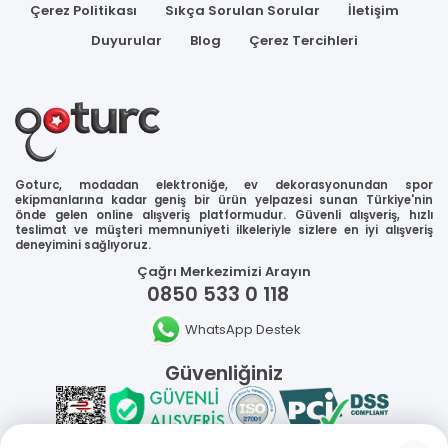
Çerez Politikası
Sıkça Sorulan Sorular
İletişim
Duyurular
Blog
Çerez Tercihleri
Goturc, modadan elektroniğe, ev dekorasyonundan spor
ekipmanlarına kadar geniş bir ürün yelpazesi sunan Türkiye'nin
önde gelen online alışveriş platformudur. Güvenli alışveriş, hızlı
teslimat ve müşteri memnuniyeti ilkeleriyle sizlere en iyi alışveriş
deneyimini sağlıyoruz.
Çağrı Merkezimizi Arayın
0850 533 0 118
WhatsApp Destek
Güvenliğiniz