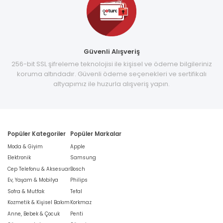
Güvenli Alışveriş
256-bit SSL şifreleme teknolojisi ile kişisel ve ödeme bilgileriniz
koruma altındadır. Güvenli ödeme seçenekleri ve sertifikalı
altyapımız ile huzurla alışveriş yapın.
Popüler Kategoriler
Popüler Markalar
Moda & Giyim
Apple
Elektronik
Samsung
Cep Telefonu & Aksesuar
Bosch
Ev, Yaşam & Mobilya
Philips
Sofra & Mutfak
Tefal
Kozmetik & Kişisel Bakım
Korkmaz
Anne, Bebek & Çocuk
Penti