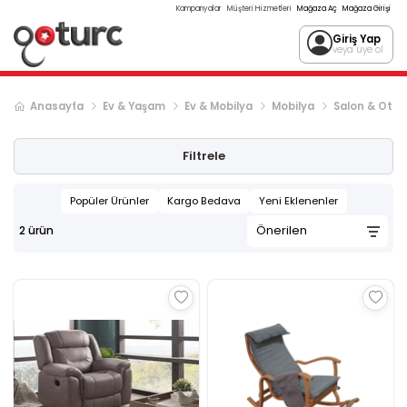
Kampanyalar
Müşteri Hizmetleri
Mağaza Aç
Mağaza Girişi
Giriş Yap
veya üye ol
Anasayfa
Ev & Yaşam
Ev & Mobilya
Mobilya
Salon & Otu
Filtrele
Popüler Ürünler
Kargo Bedava
Yeni Eklenenler
2
ürün