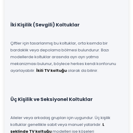
İki Kişilik (Sevgili) Koltuklar
Çiftler için tasarlanmış bu koltuklar, orta kısımda bir
bardaklık veya depolama bölmesi bulundurur. Bazı
modellerde koltuklar arasında ayrı ayrı yatma
mekanizması bulunur, böylece herkes kendi konforunu
ayarlayabilir.
İkili TV koltuğu
olarak da bilinir.
Üç Kişilik ve Seksiyonel Koltuklar
Aileler veya arkadaş grupları için uygundur. Üç kişilik
koltuklar genellikle sabit veya manuel yatarlıdır.
L
şeklinde TV koltuğu
modelleri ise köşeleri